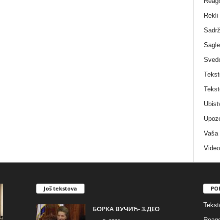
Reag
Rekli
Sadrž
Sagle
Sved
Tekst
Tekst
Ubist
Upozo
Vaša
Video
Još tekstova
PO
Tekst
БОРКА ВУЧИЋ- 3.ДЕО
Reago