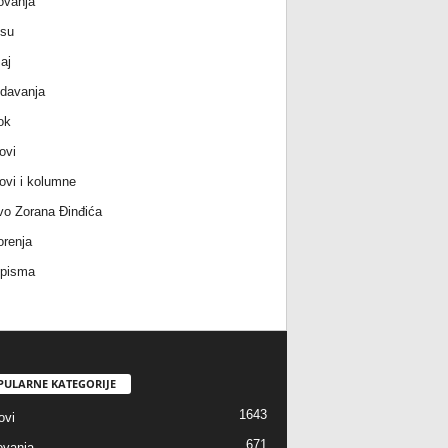
ovanja
 su
aj
davanja
ok
ovi
ovi i kolumne
vo Zorana Đinđića
renja
 pisma
PULARNE KATEGORIJE
1643
ovi
671
vanja