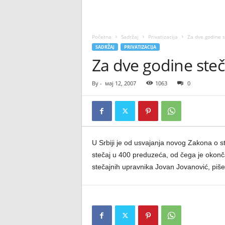
Početna
Sadržaj
Privatizacija
Za dve godine s
SADRŽAJ
PRIVATIZACIJA
Za dve godine steč
By
-
мај 12, 2007
1063
0
U Srbiji je od usvajanja novog Zakona o 
stečaj u 400 preduzeća, od čega je okončan
stečajnih upravnika Jovan Jovanović, piš