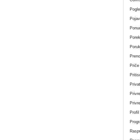
Pogle
Pojav
Ponud
Porek
Poru
Pren
Priče
Pritis
Privat
Privr
Privre
Profi
Progr
Rasp