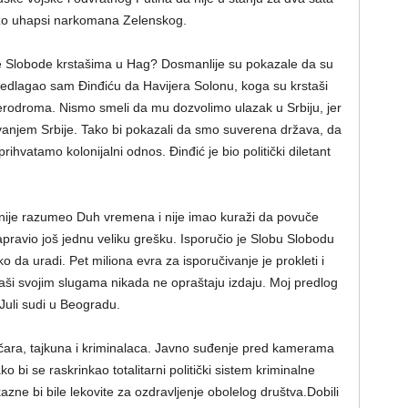
zo uhapsi narkomana Zelenskog.
e Slobode krstašima u Hag? Dosmanlije su pokazale da su
 Predlagao sam Đinđiću da Havijera Solonu, koga su krstaši
 aerodroma. Nismo smeli da mu dozvolimo ulazak u Srbiju, jer
anjem Srbije. Tako bi pokazali da smo suverena država, da
rihvatamo kolonijalni odnos. Đinđić je bio politički diletant
ji nije razumeo Duh vremena i nije imao kuraži da povuče
apravio još jednu veliku grešku. Isporučio je Slobu Slobodu
 da uradi. Pet miliona evra za isporučivanje je prokleti i
rstaši svojim slugama nikada ne opraštaju izdaju. Moj predlog
 Juli sudi u Beogradu.
tičara, tajkuna i kriminalaca. Javno suđenje pred kamerama
 bi se raskrinkao totalitarni politički sistem kriminalne
azne bi bile lekovite za ozdravljenje obolelog društva.Dobili