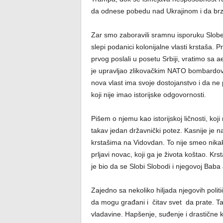
da odnese pobedu nad Ukrajinom i da br
Zar smo zaboravili sramnu isporuku Slob
slepi podanici kolonijalne vlasti krstaša.
prvog poslali u posetu Srbiji, vratimo sa
je upravljao zlikovačkim NATO bombardov
nova vlast ima svoje dostojanstvo i da ne p
koji nije imao istorijske odgovornosti.
Pišem o njemu kao istorijskoj ličnosti, ko
takav jedan državnički potez. Kasnije je n
krstašima na Vidovdan. To nije smeo nikako
prljavi novac, koji ga je života koštao. K
je bio da se Slobi Slobodi i njegovoj Baba
Zajedno sa nekoliko hiljada njegovih poli
da mogu građani i čitav svet da prate. Tako
vladavine. Hapšenje, suđenje i drastične k