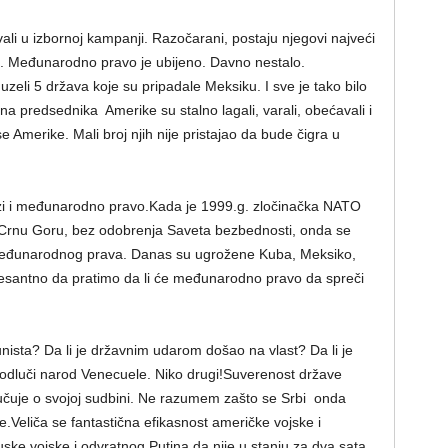
ali u izbornoj kampanji. Razočarani, postaju njegovi najveći
na. Međunarodno pravo je ubijeno. Davno nestalo.
li 5 država koje su pripadale Meksiku. I sve je tako bilo
na predsednika Amerike su stalno lagali, varali, obećavali i
 Amerike. Mali broj njih nije pristajao da bude čigra u
i i međunarodno pravo.Kada je 1999.g. zločinačka NATO
 Crnu Goru, bez odobrenja Saveta bezbednosti, onda se
međunarodnog prava. Danas su ugrožene Kuba, Meksiko,
nteresantno da pratimo da li će međunarodno pravo da spreči
nista? Da li je državnim udarom došao na vlast? Da li je
 odluči narod Venecuele. Niko drugi!Suverenost države
učuje o svojoj sudbini. Ne razumem zašto se Srbi onda
Veliča se fantastična efikasnost američke vojske i
ke vojske i odvratnog Putina da nije u stanju za dva sata