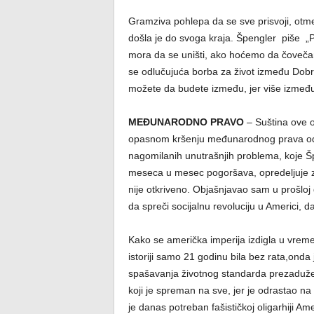
Gramziva pohlepa da se sve prisvoji, otme
došla je do svoga kraja. Špengler piše „
mora da se uništi, ako hoćemo da čovečan
se odlučujuća borba za život između Dobra 
možete da budete između, jer više između
MEĐUNARODNO PRAVO
– Suština ove o
opasnom kršenju međunarodnog prava od st
nagomilanih unutrašnjih problema, koje Š
meseca u mesec pogoršava, opredeljuje z
nije otkriveno. Objašnjavao sam u prošloj
da spreči socijalnu revoluciju u Americi, 
Kako se američka imperija izdigla u vreme 
istoriji samo 21 godinu bila bez rata,onda 
spašavanja životnog standarda prezaduže
koji je spreman na sve, jer je odrastao n
je danas potreban fašističkoj oligarhiji Amer