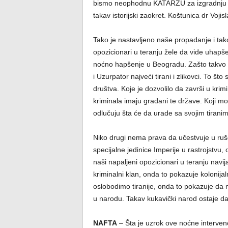
bismo neophodnu KATARZU za izgradnju no
takav istorijski zaokret. Koštunica dr Vojisla
Tako je nastavljeno naše propadanje i ta
opozicionari u teranju žele da vide uhapš
noćno hapšenje u Beogradu. Zašto takvo
i Uzurpator najveći tirani i zlikovci. To što
društva. Koje je dozvolilo da završi u krimi
kriminala imaju građani te države. Koji mog
odlučuju šta će da urade sa svojim tiranim
Niko drugi nema prava da učestvuje u ruše
specijalne jedinice Imperije u rastrojstv
naši napaljeni opozicionari u teranju navij
kriminalni klan, onda to pokazuje kolonij
oslobodimo tiranije, onda to pokazuje da
u narodu. Takav kukavički narod ostaje da
NAFTA
– Šta je uzrok ove noćne intervenc