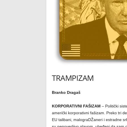
TRAMPIZAM
Branko Dragaš
KORPORATIVNI FAŠIZAM
– Politički si
američki korporativni fašizam. Preko tri d
EU talibani, malograDŽaneri i estradne srbs
su nepoverljivo glavom, ubeđeni da sam o