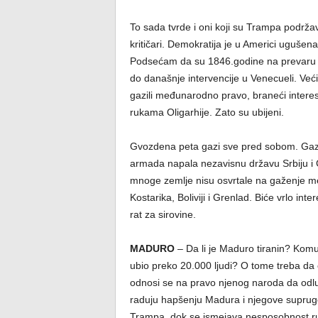
To sada tvrde i oni koji su Trampa podržav
kritičari. Demokratija je u Americi uguše
Podsećam da su 1846.godine na prevaru uze
do današnje intervencije u Venecueli. Veći
gazili međunarodno pravo, braneći interese
rukama Oligarhije. Zato su ubijeni.
Gvozdena peta gazi sve pred sobom. Gaz
armada napala nezavisnu državu Srbiju i
mnoge zemlje nisu osvrtale na gaženje 
Kostarika, Boliviji i Grenlad. Biće vrlo i
rat za sirovine.
MADURO
– Da li je Maduro tiranin? Komu
ubio preko 20.000 ljudi? O tome treba da
odnosi se na pravo njenog naroda da odl
raduju hapšenju Madura i njegove supruge.
Trampa, dok se ismejava nesposobnost rus