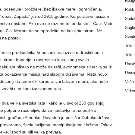
Reag
, poseduje i proždere, bez ikakve mere i ograničenja,
Rekli
Propast Zapada“ još od 1918.godine. Korporativni fašizam
Sadrž
stvo opstane. Ako ovo ne razumete, onda ste – Ćaci. Vodi
Sagle
i Zla. Morate da se opredelite na kojoj ste strani. Ne
Sved
 ne postoji.
Tekst
tmice predsednika Venecuele nalazi se u drastičnom i
Tekst
rane Imperije u rastrojstvu koja, zbog svojih
Ubist
pekulant nikako ne može da reši, ekonomska situacija se iz
Upozo
a pokazivanje mišića nad slabijim državama. Ništa novo
 deceniji da američki korporativni fašizam mora, ako hoće
Vaša
da završi u nekom izazvanom ratu.
Video
dva velika svetska rata i kako je u svojoj 250 godišnjoj
je potpuno razumljivo da se nastavlja ratna politika
nih građana Amerike. Doveden je političar Duboke države,
a prevarama, špekulacijama, manipulacijama i lažima. Takav
ike. Izbori su bili velika prevara.