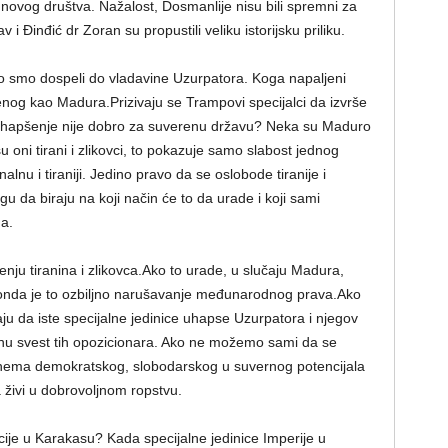
vog društva. Nažalost, Dosmanlije nisu bili spremni za
v i Đinđić dr Zoran su propustili veliku istorijsku priliku.
ko smo dospeli do vladavine Uzurpatora. Koga napaljeni
enog kao Madura.Prizivaju se Trampovi specijalci da izvrše
 hapšenje nije dobro za suverenu državu? Neka su Maduro
 su oni tirani i zlikovci, to pokazuje samo slabost jednog
nalnu i tiraniji. Jedino pravo da se oslobode tiranije i
u da biraju na koji način će to da urade i koji sami
a.
nju tiranina i zlikovca.Ako to urade, u slučaju Madura,
u, onda je to ozbiljno narušavanje međunarodnog prava.Ako
aju da iste specijalne jedinice uhapse Uzurpatora i njegov
alnu svest tih opozicionara. Ako ne možemo sami da se
 nema demokratskog, slobodarskog u suvernog potencijala
 živi u dobrovoljnom ropstvu.
ije u Karakasu? Kada specijalne jedinice Imperije u