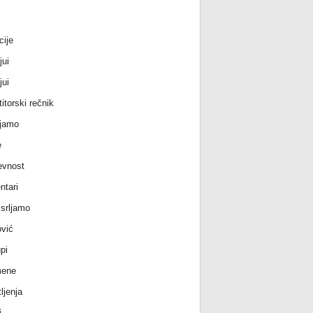
cije
jui
jui
itorski rečnik
jamo
e
evnost
tari
srljamo
vić
pi
ene
ljenja
i