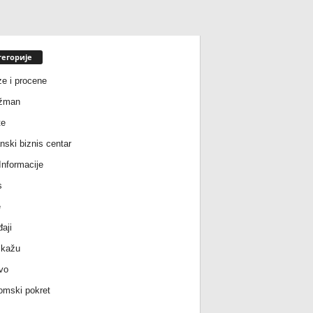
тегорије
ze i procene
žman
te
nski biznis centar
nformacije
s
e
aji
 kažu
vo
mski pokret