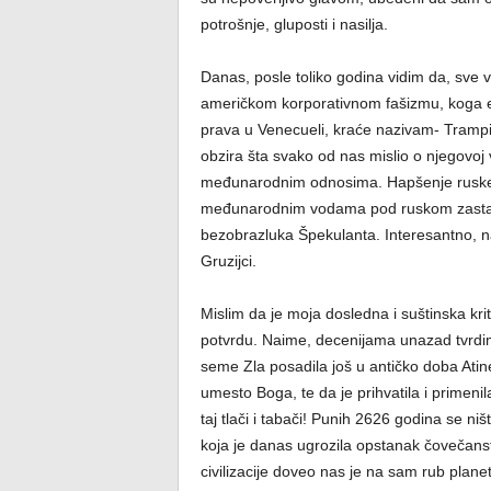
potrošnje, gluposti i nasilja.
Danas, posle toliko godina vidim da, sve ve
američkom korporativnom fašizmu, koga 
prava u Venecueli, kraće nazivam- Tramp
obzira šta svako od nas mislio o njegovoj 
međunarodnim odnosima. Hapšenje ruske 
međunarodnim vodama pod ruskom zastavom,
bezobrazluka Špekulanta. Interesantno, na
Gruzijci.
Mislim da je moja dosledna i suštinska kr
potvrdu. Naime, decenijama unazad tvrdim 
seme Zla posadila još u antičko doba Atine 
umesto Boga, te da je prihvatila i primenila
taj tlači i tabači! Punih 2626 godina se ni
koja je danas ugrozila opstanak čovečans
civilizacije doveo nas je na sam rub plane