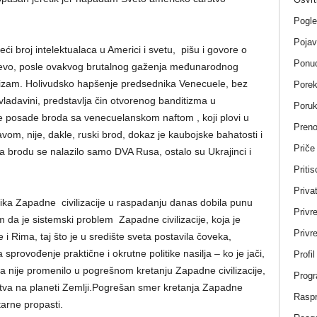
Pogle
Pojav
ći broj intelektualaca u Americi i svetu, pišu i govore o
Ponud
evo, posle ovakvog brutalnog gaženja međunarodnog
izam. Holivudsko hapšenje predsednika Venecuele, bez
Porek
vladavini, predstavlja čin otvorenog banditizma u
Poru
posade broda sa venecuelanskom naftom , koji plovi u
Pren
 nije, dakle, ruski brod, dokaz je kaubojske bahatosti i
Priče
 brodu se nalazilo samo DVA Rusa, ostalo su Ukrajinci i
Pritis
Privat
itika Zapadne civilizacije u raspadanju danas dobila punu
Privr
da je sistemski problem Zapadne civilizacije, koja je
Privre
i Rima, taj što je u središte sveta postavila čoveka,
 sprovođenje praktične i okrutne politike nasilja – ko je jači,
Profi
šta nije promenilo u pogrešnom kretanju Zapadne civilizacije,
Progr
tva na planeti Zemlji.Pogrešan smer kretanja Zapadne
Rasp
tarne propasti.