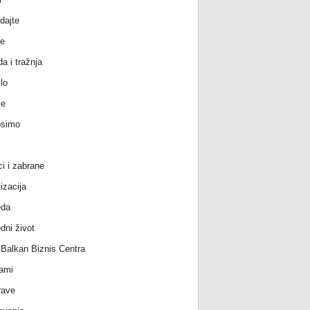
dajte
e
a i tražnja
lo
ke
osimo
ci i zabrane
izacija
eda
dni život
l Balkan Biznis Centra
ami
rave