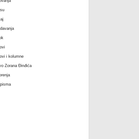
ovanja
 su
aj
davanja
ok
ovi
ovi i kolumne
vo Zorana Đinđića
renja
 pisma