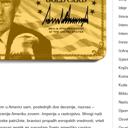
Ideje
Inova
Interv
Interv
Invest
Izdva
Izjav
Knjiž
Komen
Kuda 
Miško
Nastu
stem u Americi sam, poslednjih dve decenije, nazvao –
Opom
ecenije Ameriku zovem -Imperija u rastrojstvu. Mnogi naši
Osvet
ke patriJote, branioci propalih evropskih vrednosti, vrteli
pasan jeretik jer napadam Sveto američko carstvo
Osvrt