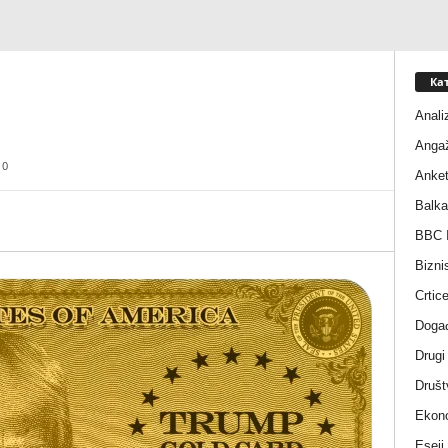
Ка
Anali
Anga
0
Anke
Balka
BBC I
Bizni
Crtic
Događ
Drugi
Društ
Ekono
Eseji