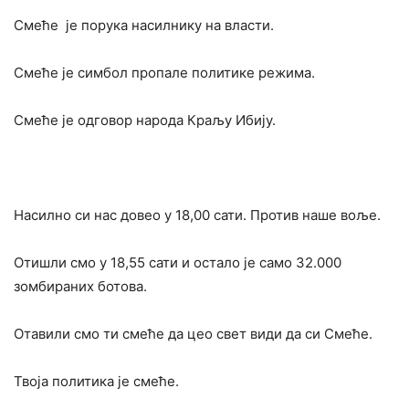
Смеће је порука насилнику на власти.
Смеће је симбол пропале политике режима.
Смеће је одговор народа Краљу Ибију.
Насилно си нас довео у 18,00 сати. Против наше воље.
Отишли смо у 18,55 сати и остало је само 32.000
зомбираних ботова.
Отавили смо ти смеће да цео свет види да си Смеће.
Твоја политика је смеће.