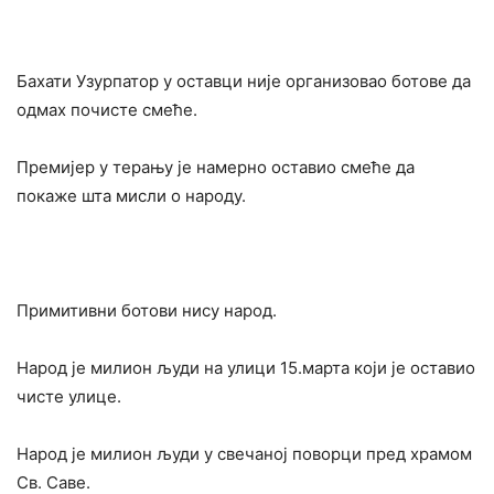
Бахати Узурпатор у оставци није организовао ботове да
одмах почисте смеће.
Премијер у терању је намерно оставио смеће да
покаже шта мисли о народу.
Примитивни ботови нису народ.
Народ је милион људи на улици 15.марта који је оставио
чисте улице.
Народ је милион људи у свечаној поворци пред храмом
Св. Саве.