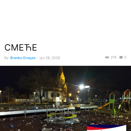
СМЕЋЕ
216
0
By
Branko Dragas
-
јун 28, 2026