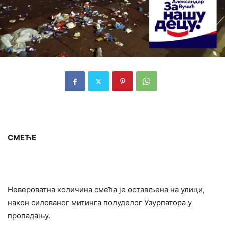
СМЕЋЕ
Невероватна количина смећа је остављена на улици,
након силованог митинга полуделог Узурпатора у
пропадању.