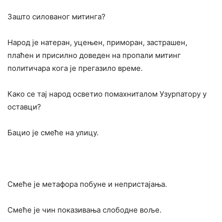
Зашто силованог митинга?
Народ је натеран, уцењен, приморан, застрашен,
плаћен и присилно доведен на пропали митинг
политичара кога је прегазило време.
Како се тај народ осветио помахниталом Узурпатору у
оставци?
Бацио је смеће на улицу.
Смеће је метафора побуне и непристајања.
Смеће је чин показивања слободне воље.