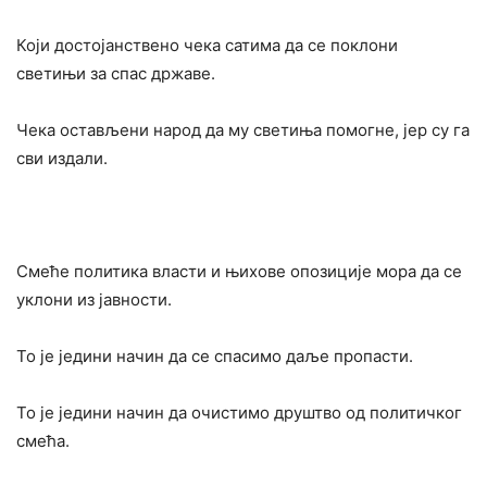
Који достојанствено чека сатима да се поклони
светињи за спас државе.
Чека остављени народ да му светиња помогне, јер су га
сви издали.
Смеће политика власти и њихове опозиције мора да се
уклони из јавности.
То је једини начин да се спасимо даље пропасти.
То је једини начин да очистимо друштво од политичког
смећа.