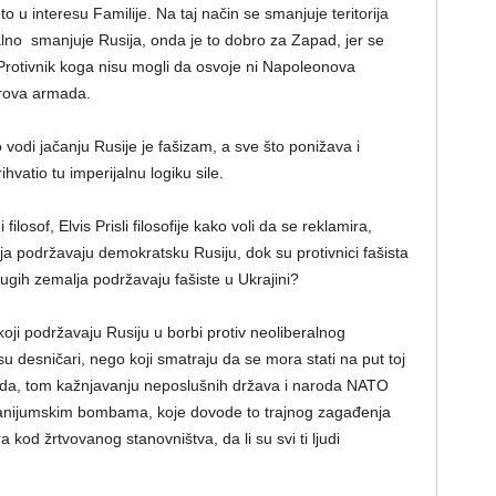
 to u interesu Familije. Na taj način se smanjuje teritorija
alno smanjuje Rusija, onda je to dobro za Zapad, jer se
 Protivnik koga nisu mogli da osvoje ni Napoleonova
erova armada.
vodi jačanju Rusije je fašizam, a sve što ponižava i
hvatio tu imperijalnu logiku sile.
losof, Elvis Prisli filosofije kako voli da se reklamira,
ja podržavaju demokratsku Rusiju, dok su protivnici fašista
drugih zemalja podržavaju fašiste u Ukrajini?
, koji podržavaju Rusiju u borbi protiv neoliberalnog
isu desničari, nego koji smatraju da se mora stati na put toj
darda, tom kažnjavanju neposlušnih država i naroda NATO
anijumskim bombama, koje dovode to trajnog zagađenja
kod žrtvovanog stanovništva, da li su svi ti ljudi