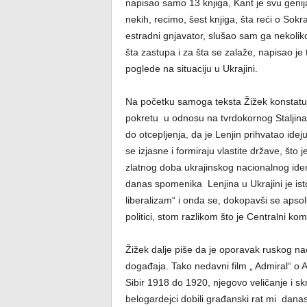
napisao samo 13 knjiga, Kant je svu genijal
nekih, recimo, šest knjiga, šta reći o Sokra
estradni gnjavator, slušao sam ga nekoliko 
šta zastupa i za šta se zalaže, napisao
poglede na situaciju u Ukrajini.
Na početku samoga teksta Žižek konstatuj
pokretu u odnosu na tvrdokornog Staljina
do otcepljenja, da je Lenjin prihvatao id
se izjasne i formiraju vlastite države, što
zlatnog doba ukrajinskog nacionalnog iden
danas spomenika Lenjina u Ukrajini je istori
liberalizam“ i onda se, dokopavši se apsolu
politici, stom razlikom što je Centralni ko
Žižek dalje piše da je oporavak ruskog nac
događaja. Tako nedavni film „ Admiral“ o 
Sibir 1918 do 1920, njegovo veličanje i sk
belogardejci dobili građanski rat mi danas 