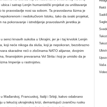
Reag
 ubica i satrap Lenjin humanistički projekat za uništavanje
Rekli
to to pravoslavlje nosi sa sobom. Ta pravoslavna šizma je
Sadrž
 nepokorenom i nedokučivom Istoku, tako da svaki projekat,
Sagle
n na pokoravanje i istrebljenje pravoslavnih jeretika je
Sved
Tekst
u senci krvavih sukoba u Ukrajini, jer je i taj krvolok Lenjin
Tekst
na, koji neće nikoga da sluša, koji je nepokoran, bezobrazno
Ubist
govara skaradne reći o zločinama NATO alijanse, dvojnim
na, finansijskim prevarama Vol Strita i koji je umislio da je
Upozo
izma Imperije u rastrojstvu.
Vaša
Video
u Mađarskoj, Francuskoj, Italiji i Srbiji, kakvo odabrano
u u tekućoj ukrajinskoj krizi, demantujući zvaničnu rusku