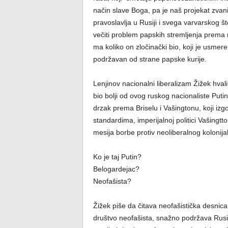
način slave Boga, pa je naš projekat zvani
pravoslavlja u Rusiji i svega varvarskog š
večiti problem papskih stremljenja prema
ma koliko on zločinački bio, koji je usmere
podržavan od strane papske kurije.
Lenjinov nacionalni liberalizam Žižek hvali 
bio bolji od ovog ruskog nacionaliste Puti
drzak prema Briselu i Vašingtonu, koji iz
standardima, imperijalnoj politici Vašingtto
mesija borbe protiv neoliberalnog kolonijal
Ko je taj Putin?
Belogardejac?
Neofašista?
Žižek piše da čitava neofašistička desnica 
društvo neofašista, snažno podržava Rusij