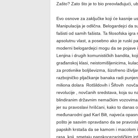
Zašto? Zato što je to bio preovlađujući, ub
Evo osnove za zaključke koji će kasnije us
Manipulacija je odlična. Belogardejci da su 
fašisti od samih fašista. Ta filosofska ig
apsolutnu vlast, a posebno ako je ruski pa
moderni belogardejci mogu da se pojave i
Lenjina i drugih komunističkih bandita, koj
građanskoj klasi, neistomišljenicima, kula
za protivnike boljševizma, šizofreno iživ
razbojničko pljačkanje banaka radi punjenja
miliona dolara Rotšildovih i Šifovih novč
revolucije , novčanih sredstava, koja su
blindiranim državnim nemačkim vozovima, 
jer su pravoslavi hrišćani, kako to danas o
međunarodni gad Karl Bilt, najveća opasnos
pošto je sasvim opravdano da se pravoslavn
papskih krstaša da se kamom i macolom ist
rasa, koji smetaju papskocezarističkim int