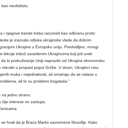
 kao neofašistu.
a i njegove bande treba razumeti kao odbranu protiv
teste je izazvala odluka ukrajinske vlade da dobrim
gracijom Ukrajine u Evropsku uniju. Predvidljivo, mnogi
dele lekcije tobož zavedenim Ukrajincima koji još uvek
e da bi pridruživanje Uniji napravilo od Ukrajine ekonomsku
je oteralo u propast poput Grčke. U stvari, Ukrajinci nisu
jenih muka i nejednakosti, ali smatraju da se nalaze u
roblema, ali to su problemi bogataša.“
e na jednu stranu.
čije interese on zastupa.
ečenicama.
 se hvali da je Braća Marks savremene filosofije. Kako