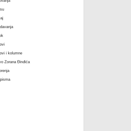
ovanja
 su
aj
davanja
ok
ovi
ovi i kolumne
vo Zorana Đinđića
renja
 pisma