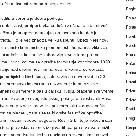
ilački antisemitizam na ruskoj desnici.
Pogle
Pojav
lediti. Stvorena je dobra podloga.
dobili vlast, pretpostavka budućih zločina, oni bi bili veći
Ponud
ra rečima je unapred optužujuća za svakoga ko dobije
Porek
triota. To je već znak za veliku uzbunu. Opez! Neki novi,
Poru
 da unište komunističku plemenitost i humanost zlikovca
Pren
i nisu fašisti, kojima se zaboravlja krvavi teror prema
cima i crkvi, kojima se oprašta formiranje konclogora 1920
Priče
ljavanje nad svojim nevinim narodom, kojima se oprašta
Pritis
 partijskih i ličnih kasa, zaboravlja se neverovatnih 20
Privat
anih sredstava investiranih u izvođenje komunističke
Privr
 namenski usmerena baš u carsku Rusiju, praćena sve vreme
radi izvođenje ovog istorijskog pokolja pravoslavnih Rusa,
Privre
tvoreno priznaje prevrtljivi pokvarenjak i korupcionaški
Profi
t za planetu, zamislite te idiotske fašističke optužbe,
Progr
i hrišćani istrebe, pogotovo Rusi i Srbi, to je vekovni san
Rasp
era pravoslavna jeres iz glava tih pagana, varvara, nižih
eresima na Istoku, koji su nacionalno svesni, koji na svoj