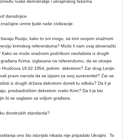
između ruske demokratije i ukrajinskog fašizma.
sof današnjice.
 značajne umne ljude naše civilizacije.
državaju Rusiju, kako to oni mogu, sa tom svojom snažnom
erziju krimskog referenduma? Može li nam ovaj slovenački
? Kako se može snažnom podrškom neofašista iz drugih
građana Krima, izglasana na referendumu, da se otcepe
om Hruščova 19.02.1954, jednim dekretom? Zar drug Lenjin
li pravo naroda da se izjasni za svoj suverenitet? Zar se
ašisti iz drugih država dekretom doneli tu odluku? Da li je
aju, predsedničkim dekretom vratio Krim? Da li je bio
jin bi se saglasio sa voljom građana.
iku dvostrukih standarda?
klanja ono što istorijski nikada nije pripadalo Ukrajini. To