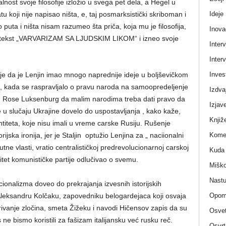
nost svoje filosofije izložio u svega pet dela, a Hegel u
Ideje
tu koji nije napisao ništa, e, taj posmarksistički skriboman i
puta i ništa nisam razumeo šta priča, koja mu je filosofija,
Inova
 je tekst „VARVARIZAM SA LJUDSKIM LIKOM“ i izneo svoje
Interv
Interv
Invest
e da je Lenjin imao mnogo naprednije ideje u boljševičkom
, kada se raspravljalo o pravu naroda na samoopredeljenje
Izdva
eju Rose Luksenburg da malim narodima treba dati pravo da
Izjav
 je u slučaju Ukrajine dovelo do uspostavljanja , kako kaže,
Knjiž
titeta, koje nisu imali u vreme carske Rusiju. Rušenje
Komen
jska ironija, jer je Staljin optužio Lenjina za „ naciionalni
tne vlasti, vratio centralističkoj predrevolucionarnoj carskoj
Kuda 
mitet komunističke partije odlučivao o svemu.
Miško
Nastu
ionalizma doveo do prekrajanja izvesnih istorijskih
Opom
Aleksandru Kolčaku, zapovedniku belogardejaca koji osvaja
rivanje zločina, smeta Žižeku i navodi Hičensov zapis da su
Osvet
ne bismo koristili za fašizam italijansku već rusku reč.
Osvrt