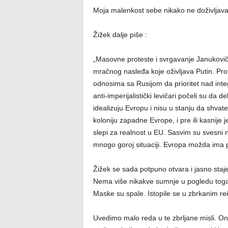
Moja malenkost sebe nikako ne doživljava
Žižek dalje piše :
„Masovne proteste i svrgavanje Janukovič
mračnog nasleđa koje oživljava Putin. Pro
odnosima sa Rusijom da prioritet nad inte
anti-imperijalistički levičari počeli su da 
idealizuju Evropu i nisu u stanju da shvat
koloniju zapadne Evrope, i pre ili kasnije 
slepi za realnost u EU. Sasvim su svesni n
mnogo goroj situaciji. Evropa možda ima p
Žižek se sada potpuno otvara i jasno staj
Nema više nikakve sumnje u pogledu toga 
Maske su spale. Istopile se u zbrkanim r
Uvedimo malo reda u te zbrljane misli. On