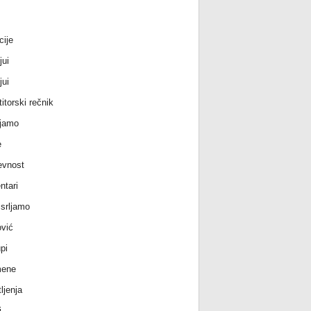
cije
jui
jui
itorski rečnik
jamo
e
evnost
tari
srljamo
vić
pi
ene
ljenja
i