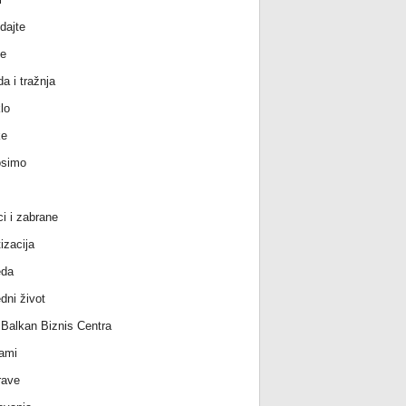
dajte
e
a i tražnja
lo
ke
osimo
ci i zabrane
izacija
eda
dni život
l Balkan Biznis Centra
ami
rave