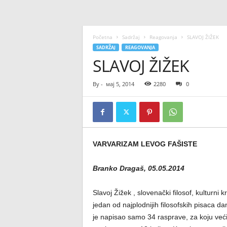
Početna
Sadržaj
Reagovanja
SLAVOJ ŽIŽEK
SADRŽAJ
REAGOVANJA
SLAVOJ ŽIŽEK
By
-
мај 5, 2014
2280
0
VARVARIZAM LEVOG FAŠISTE
Branko Dragaš, 05.05.2014
Slavoj Žižek , slovenački filosof, kulturni kr
jedan od najplodnijih filosofskih pisaca d
je napisao samo 34 rasprave, za koju većin