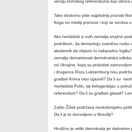
verziju krimskog referenduma kao izbora 
Tako doslovno piše najplodniji priznati filo
Koga svi mediji prenose i koji se svrstva u
Ako neofašisti iz ovih zemalja snažno po
podrškom, da demantuju zvaničnu rusku v
akademik da objasni tu nakaradnu logiku
zemalja demantovati demokratska odluka 
od Ukrajine, kojoj su pridodati samovolj
i drugarica Roza Luksemburg nisu podržava
građani Krima nisu izjasnili? Da li su neof
neofašista Putin, taj belogardejac u pokuš
referendum? Da li su građani glasali? Len
Zašto Žižek podržava neokolonijalnu polit
Da li je to dozvoljeno u filosofiji?
Hruščov je veliki demokrata jer dekretom po