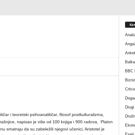
Ка
Anali
Anga
Anke
Balka
BBC I
Bizni
Crtic
Događ
Drugi
itičar i teoretski psihoanalitičar, filosof postkulturalizma,
Društ
anašnjice, napisao je više od 100 knjiga i 900 radova, Platon
Ekono
u smatraju da su zabeležili njegovi učenici, Aristotel je
Eseji