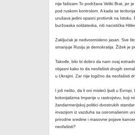
nije fašizam.To podržava Veliki Brat, jer je
pod ruskom kontrolom. A kada se teritorij
urušava jedini opasni protivnik na Istoku.
buržoaska soldateska, niti nacistička Hitl
Zakljućak je nedvosmisleno jasan. Sve što 
smanjuje Rusiju je demokratija. Žižek je pri
Takođe, bilo bi dobro da nam ovaj estradni fi
objasni kako to da neofašisti drugih zemal
u Ukrajini. Zar nije logično da neofašisti 
I još nešto, da li oni misleći ljudi u Evropi
kolonijalizma Imperije u rastrojstvu, koji n
žandarmerijskoj politici dvostrukih stan
invazijom iz vazduha sa osiromašenim ur
prirodne sredine i masovne pojave kancera 
neofašisti?