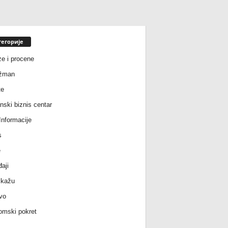
тегорије
ze i procene
žman
te
nski biznis centar
nformacije
s
e
aji
 kažu
vo
mski pokret