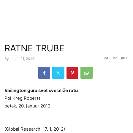
RATNE TRUBE
1095
0
By
-
јан 21, 2012
Vašington gura svet sve bliže ratu
Pol Kreg Roberts
petak, 20. januar 2012
.
(Global Research, 17. 1. 2012)