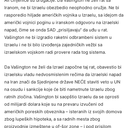
Ali činjenice su drugačije. Da Vašington ne želi rat sa
Iranom, ne bi Izraelu obezbedio neophodno oružje. Ne bi
rasporedio hiljade američkih vojnika u Izraelu, sa idejom da
američki vojnici poginu u iranskom odgovoru na izraelski
napad, čime se onda SAD „prisiljavaju“ da uđu u rat.
Vašington ne bi izgradio raketni odbrambeni sistem u
Izraelu i ne bi bilo izvođenja zajedničkih vežbi sa
izraelskom vojskom radi provere rada tog sistema.
Da Vašington ne želi da Izrael započne taj rat, obavestio bi
izraelsku vladu nedvosmislenim rečima da izraelski napad
na Iran znači da Sjedinjene države NEĆE staviti veto u UN
na osudu i sankcije koje će biti nametnute Izraelu zbog
ratnih zločina. Vašington bi saopštio Izraelu da se oprosti
od milijardi dolara koje su na prevaru izvučeni od
američkih poreskih obveznika – isteranih iz svojih domova
zbog lupeških hipoteka, a sa radnih mesta zbog
proizvodnje izmeštene u of-šor zone – i pod prisilom