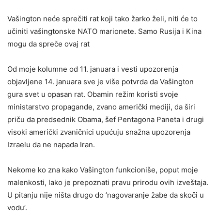
Vašington neće sprečiti rat koji tako žarko želi, niti će to
učiniti vašingtonske NATO marionete. Samo Rusija i Kina
mogu da spreče ovaj rat
Od moje kolumne od 11. januara i vesti upozorenja
objavljene 14. januara sve je više potvrda da Vašington
gura svet u opasan rat. Obamin režim koristi svoje
ministarstvo propagande, zvano američki mediji, da širi
priču da predsednik Obama, šef Pentagona Paneta i drugi
visoki američki zvaničnici upućuju snažna upozorenja
Izraelu da ne napada Iran.
Nekome ko zna kako Vašington funkcioniše, poput moje
malenkosti, lako je prepoznati pravu prirodu ovih izveštaja.
U pitanju nije ništa drugo do ’nagovaranje žabe da skoči u
vodu’.