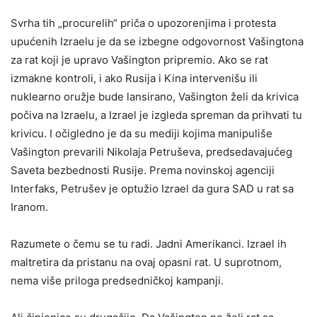
Svrha tih „procurelih“ priča o upozorenjima i protesta
upućenih Izraelu je da se izbegne odgovornost Vašingtona
za rat koji je upravo Vašington pripremio. Ako se rat
izmakne kontroli, i ako Rusija i Kina intervenišu ili
nuklearno oružje bude lansirano, Vašington želi da krivica
počiva na Izraelu, a Izrael je izgleda spreman da prihvati tu
krivicu. I očigledno je da su mediji kojima manipuliše
Vašington prevarili Nikolaja Petruševa, predsedavajućeg
Saveta bezbednosti Rusije. Prema novinskoj agenciji
Interfaks, Petrušev je optužio Izrael da gura SAD u rat sa
Iranom.
Razumete o čemu se tu radi. Jadni Amerikanci. Izrael ih
maltretira da pristanu na ovaj opasni rat. U suprotnom,
nema više priloga predsedničkoj kampanji.