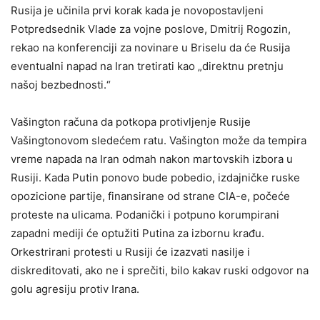
Rusija je učinila prvi korak kada je novopostavljeni
Potpredsednik Vlade za vojne poslove, Dmitrij Rogozin,
rekao na konferenciji za novinare u Briselu da će Rusija
eventualni napad na Iran tretirati kao „direktnu pretnju
našoj bezbednosti.“
Vašington računa da potkopa protivljenje Rusije
Vašingtonovom sledećem ratu. Vašington može da tempira
vreme napada na Iran odmah nakon martovskih izbora u
Rusiji. Kada Putin ponovo bude pobedio, izdajničke ruske
opozicione partije, finansirane od strane CIA-e, počeće
proteste na ulicama. Podanički i potpuno korumpirani
zapadni mediji će optužiti Putina za izbornu krađu.
Orkestrirani protesti u Rusiji će izazvati nasilje i
diskreditovati, ako ne i sprečiti, bilo kakav ruski odgovor na
golu agresiju protiv Irana.