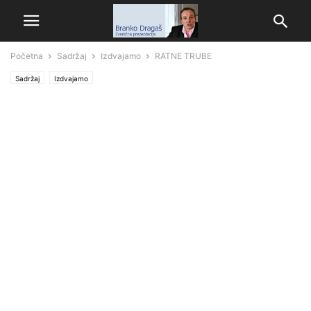
Početna
Sadržaj
Izdvajamo
RATNE TRUBE
Sadržaj
Izdvajamo