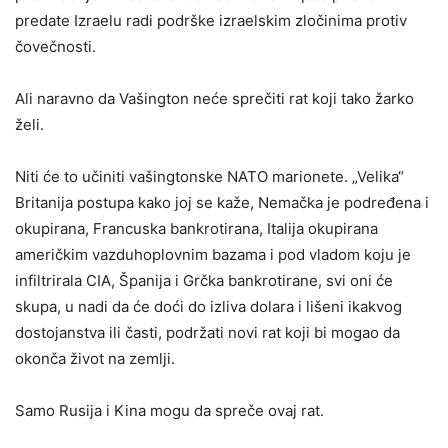
predate Izraelu radi podrške izraelskim zločinima protiv
čovečnosti.
Ali naravno da Vašington neće sprečiti rat koji tako žarko
želi.
Niti će to učiniti vašingtonske NATO marionete. „Velika“
Britanija postupa kako joj se kaže, Nemačka je podređena i
okupirana, Francuska bankrotirana, Italija okupirana
američkim vazduhoplovnim bazama i pod vladom koju je
infiltrirala CIA, Španija i Grčka bankrotirane, svi oni će
skupa, u nadi da će doći do izliva dolara i lišeni ikakvog
dostojanstva ili časti, podržati novi rat koji bi mogao da
okonča život na zemlji.
Samo Rusija i Kina mogu da spreče ovaj rat.