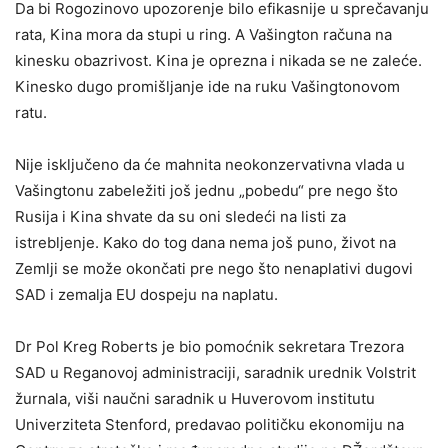
Da bi Rogozinovo upozorenje bilo efikasnije u sprečavanju
rata, Kina mora da stupi u ring. A Vašington računa na
kinesku obazrivost. Kina je oprezna i nikada se ne zaleće.
Kinesko dugo promišljanje ide na ruku Vašingtonovom
ratu.
Nije isključeno da će mahnita neokonzervativna vlada u
Vašingtonu zabeležiti još jednu „pobedu“ pre nego što
Rusija i Kina shvate da su oni sledeći na listi za
istrebljenje. Kako do tog dana nema još puno, život na
Zemlji se može okončati pre nego što nenaplativi dugovi
SAD i zemalja EU dospeju na naplatu.
Dr Pol Kreg Roberts je bio pomoćnik sekretara Trezora
SAD u Reganovoj administraciji, saradnik urednik Volstrit
žurnala, viši naučni saradnik u Huverovom institutu
Univerziteta Stenford, predavao političku ekonomiju na