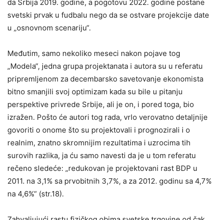
da Srbija 2019. godine, a pogotovu 2022. godine postane
svetski prvak u fudbalu nego da se ostvare projekcije date
u „osnovnom scenariju“.
Međutim, samo nekoliko meseci nakon pojave tog
„Modela“, jedna grupa projektanata i autora su u referatu
pripremljenom za decembarsko savetovanje ekonomista
bitno smanjili svoj optimizam kada su bile u pitanju
perspektive privrede Srbije, ali je on, i pored toga, bio
izražen. Pošto će autori tog rada, vrlo verovatno detaljnije
govoriti o onome što su projektovali i prognozirali i o
realnim, znatno skromnijim rezultatima i uzrocima tih
surovih razlika, ja ću samo navesti da je u tom referatu
rečeno sledeće: „redukovan je projektovani rast BDP u
2011. na 3,1% sa prvobitnih 3,7%, a za 2012. godinu sa 4,7%
na 4,6%“ (str.18).
Zahvaljujući rastu fizičkog obima svetske trgovine od čak