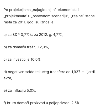
Po projekcijama „najuglednijih“ ekonomista i
„projektanata“ u „osnovnom scenariju“, „realne“ stope
rasta za 2011. god. su iznosile:
a) za BDP 3,7% (a za 2012. g. 4,7%),
b) za domaću tražnju 2,3%,
c) za investicije 10,0%,
d) negativan saldo tekućeg transfera od 1,937 milijardi
evra,
e) za inflaciju 5,0%,
f) bruto domaći proizvod u poljoprivredi 2,5%,