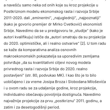
a navešću samo neka od onih koje su kroz projekcije u
Postkriznom modelu ekonomskog rasta i razvoja Srbije
2011-2020. dali „eminentni“, „najugledniji“, „najpoznatiji“
(kako je govorio premijer dr Mirko Cvetković) ekonomisti
Srbije. Navedimo da se u predgovoru te „studije“ (kako je
autori kvalifikuju) ističe da „autori smatraju da su projekcije
do 2020. optimističke, ali i realno ostvarive“ [2]. U tom radu
se kaže da komparativna analiza osnovnih
makroekonomskih pokazatelja sa uporedivim zemljama
potvrđuje „da su kvantitativni ciljevi novog modela
privrednog rasta i razvoja Srbije do 2020. realno
postavljeni“ (str. 80, podvukao MK). I kao što je to bilo
uobičajeno i za vreme Josipa Broza i Slobodana Miloševića
i u ovom radu se za udaljenije godine, kroz projekcije,
individualno obećavaju povoljnija dostignuća. Navedimo
najvažnije projekcije za prvu „postkriznu“ 2011. godinu, a
zatim i za desetogodišnji period.