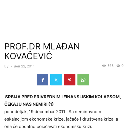
PROF.DR MLAĐAN
KOVAČEVIĆ
863
0
By
-
дец 22, 2011
SRBIJA PRED PRIVREDNIM I FINANSIJSKIM KOLAPSOM,
ČEKAJU NAS NEMIRI (1)
ponedeljak, 19 decembar 2011 .Sa neminovnom
eskalacijom ekonomske krize, jačaće i društvena kriza, a
ona će dodatno pojačavati ekonomsku krizu