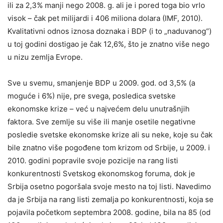
ili za 2,3% manji nego 2008. g. ali je i pored toga bio vrlo
visok – čak pet milijardi i 406 miliona dolara (IMF, 2010).
Kvalitativni odnos iznosa doznaka i BDP (i to „naduvanog“)
u toj godini dostigao je čak 12,6%, što je znatno više nego
u nizu zemlja Evrope.
Sve u svemu, smanjenje BDP u 2009. god. od 3,5% (a
moguće i 6%) nije, pre svega, posledica svetske
ekonomske krize – već u najvećem delu unutrašnjih
faktora. Sve zemlje su više ili manje osetile negativne
posledie svetske ekonomske krize ali su neke, koje su čak
bile znatno više pogođene tom krizom od Srbije, u 2009. i
2010. godini popravile svoje pozicije na rang listi
konkurentnosti Svetskog ekonomskog foruma, dok je
Srbija osetno pogoršala svoje mesto na toj listi. Navedimo
da je Srbija na rang listi zemalja po konkurentnosti, koja se
pojavila početkom septembra 2008. godine, bila na 85 (od