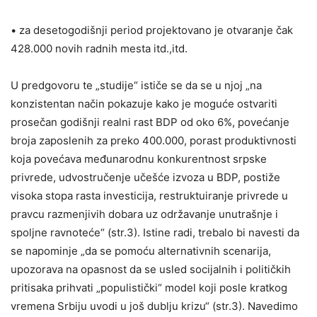
• za desetogodišnji period projektovano je otvaranje čak
428.000 novih radnih mesta itd.,itd.
U predgovoru te „studije“ ističe se da se u njoj „na
konzistentan način pokazuje kako je moguće ostvariti
prosečan godišnji realni rast BDP od oko 6%, povećanje
broja zaposlenih za preko 400.000, porast produktivnosti
koja povećava međunarodnu konkurentnost srpske
privrede, udvostručenje učešće izvoza u BDP, postiže
visoka stopa rasta investicija, restruktuiranje privrede u
pravcu razmenjivih dobara uz održavanje unutrašnje i
spoljne ravnoteće“ (str.3). Istine radi, trebalo bi navesti da
se napominje „da se pomoću alternativnih scenarija,
upozorava na opasnost da se usled socijalnih i političkih
pritisaka prihvati „populistički“ model koji posle kratkog
vremena Srbiju uvodi u još dublju krizu“ (str.3). Navedimo