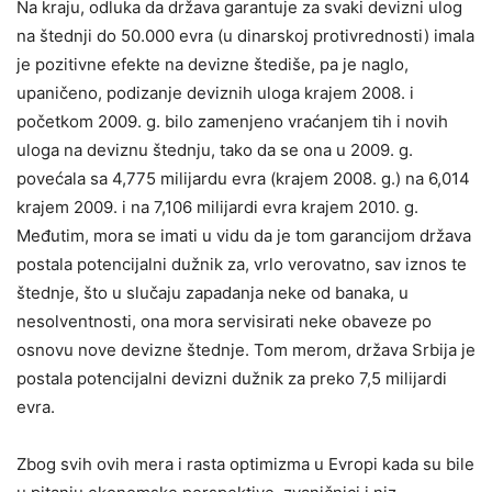
Na kraju, odluka da država garantuje za svaki devizni ulog
na štednji do 50.000 evra (u dinarskoj protivrednosti) imala
je pozitivne efekte na devizne štediše, pa je naglo,
upaničeno, podizanje deviznih uloga krajem 2008. i
početkom 2009. g. bilo zamenjeno vraćanjem tih i novih
uloga na deviznu štednju, tako da se ona u 2009. g.
povećala sa 4,775 milijardu evra (krajem 2008. g.) na 6,014
krajem 2009. i na 7,106 milijardi evra krajem 2010. g.
Međutim, mora se imati u vidu da je tom garancijom država
postala potencijalni dužnik za, vrlo verovatno, sav iznos te
štednje, što u slučaju zapadanja neke od banaka, u
nesolventnosti, ona mora servisirati neke obaveze po
osnovu nove devizne štednje. Tom merom, država Srbija je
postala potencijalni devizni dužnik za preko 7,5 milijardi
evra.
Zbog svih ovih mera i rasta optimizma u Evropi kada su bile