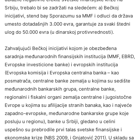
Srbiju, trebalo bi se zadržati na sledećem: a) Bečkoj
inicijativi, stend bay Sporazumu sa MMF i odluci da država
umesto dotadašnjih 3.000 evra, garantuje za svaki štedni
ulog do 50.000 evra (u dinarskoj protivvrednosti).
Zahvaljujući Bečkoj inicijativi kojom je obezbeđena
saradnja međunarodnih finansijskih institucija (MMF, EBRD,
Evropske investicione banke) i evropskih institucija
(Evropska komisija i Evropska centralna banka – kao
posmatrača, centralne banke zemalja u kojima su sedište
međunarodnih bankarskih grupa, centralne banke,
regionalni i fiskalni organi zemalja centralne i jugoistočne
Evrope u kojima su afilijacije stranih banaka, kao i najveće
zapadno-evropske, međunarodne bankarske grupe koje
posluju u regionu), banke u Srbiji, gledano u celini
uspešno su prebrodile prvi talas svetske finansijske i
ekonomske krize (NBS 2009, i Gnjatović 2011). U skladu sa