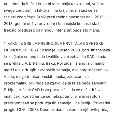
posebno dužničke krize niza zemalja u evrozoni, već pre
svega unutrašnjih faktora. I na kraju rada istaći će se
razlozi zbog čega Srbiji preti realna opasnost da u 2012. ili
2013. godini doživi privredni i finansijski kolaps i šta bi
trebalo preduzeti da njegov intenzitet bude što manji.
1. KAKO JE SRBIJA PREBRODILA PRVI TALAS SVETSKE
EKONOMSKE KRIZE? Kada je u jesen 2008. god. finansijska
kriza (kako se ona tada kvalifikovala) zahvatila SAD i kada
se prelila u V. Britaniju, Irsku, Portugal, Island, a u manjoj
meri i u niz drugih evropskih zemalja, dva potpredsednika
Vlade, magistri ekonomskih nauka, zaduženi za
problematiku privrede su izjavili da ta kriza neće zahvatiti
Srbiju, jer će je SAD brzo prevazići, i da će naša država
imati čak i koristi jer će se neki potencijalni investitori
preorijentisati sa područja tih zemalja – na Srbiju (Privredni
pregled 3-5. 2008). Desetak dana nakon tih njihovih priča,