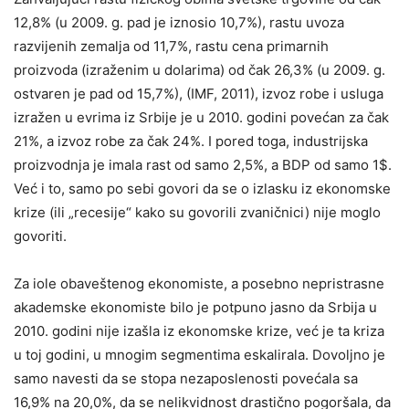
12,8% (u 2009. g. pad je iznosio 10,7%), rastu uvoza
razvijenih zemalja od 11,7%, rastu cena primarnih
proizvoda (izraženim u dolarima) od čak 26,3% (u 2009. g.
ostvaren je pad od 15,7%), (IMF, 2011), izvoz robe i usluga
izražen u evrima iz Srbije je u 2010. godini povećan za čak
21%, a izvoz robe za čak 24%. I pored toga, industrijska
proizvodnja je imala rast od samo 2,5%, a BDP od samo 1$.
Već i to, samo po sebi govori da se o izlasku iz ekonomske
krize (ili „recesije“ kako su govorili zvaničnici) nije moglo
govoriti.
Za iole obaveštenog ekonomiste, a posebno nepristrasne
akademske ekonomiste bilo je potpuno jasno da Srbija u
2010. godini nije izašla iz ekonomske krize, već je ta kriza
u toj godini, u mnogim segmentima eskalirala. Dovoljno je
samo navesti da se stopa nezaposlenosti povećala sa
16,9% na 20,0%, da se nelikvidnost drastično pogoršala, da