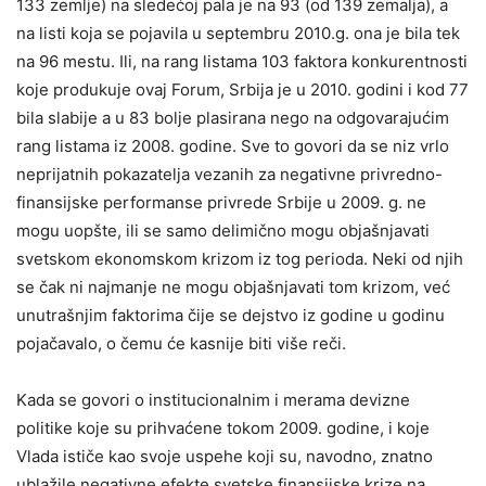
133 zemlje) na sledećoj pala je na 93 (od 139 zemalja), a
na listi koja se pojavila u septembru 2010.g. ona je bila tek
na 96 mestu. Ili, na rang listama 103 faktora konkurentnosti
koje produkuje ovaj Forum, Srbija je u 2010. godini i kod 77
bila slabije a u 83 bolje plasirana nego na odgovarajućim
rang listama iz 2008. godine. Sve to govori da se niz vrlo
neprijatnih pokazatelja vezanih za negativne privredno-
finansijske performanse privrede Srbije u 2009. g. ne
mogu uopšte, ili se samo delimično mogu objašnjavati
svetskom ekonomskom krizom iz tog perioda. Neki od njih
se čak ni najmanje ne mogu objašnjavati tom krizom, već
unutrašnjim faktorima čije se dejstvo iz godine u godinu
pojačavalo, o čemu će kasnije biti više reči.
Kada se govori o institucionalnim i merama devizne
politike koje su prihvaćene tokom 2009. godine, i koje
Vlada ističe kao svoje uspehe koji su, navodno, znatno
ublažile negativne efekte svetske finansijske krize na