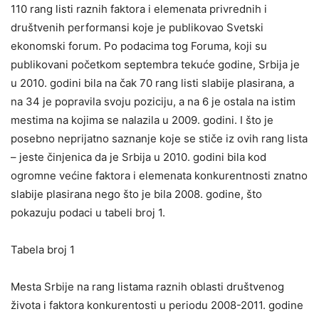
110 rang listi raznih faktora i elemenata privrednih i
društvenih performansi koje je publikovao Svetski
ekonomski forum. Po podacima tog Foruma, koji su
publikovani početkom septembra tekuće godine, Srbija je
u 2010. godini bila na čak 70 rang listi slabije plasirana, a
na 34 je popravila svoju poziciju, a na 6 je ostala na istim
mestima na kojima se nalazila u 2009. godini. I što je
posebno neprijatno saznanje koje se stiče iz ovih rang lista
– jeste činjenica da je Srbija u 2010. godini bila kod
ogromne većine faktora i elemenata konkurentnosti znatno
slabije plasirana nego što je bila 2008. godine, što
pokazuju podaci u tabeli broj 1.
Tabela broj 1
Mesta Srbije na rang listama raznih oblasti društvenog
života i faktora konkurentosti u periodu 2008-2011. godine