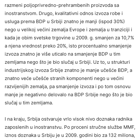
razmeni poljoprivredno-prehrambenih proizvoda sa
inostranstvom. Drugo, kvalitativni odnos izvoza robe i
usluga prema BDP u Srbiji znatno je manji (ispod 30%)
nego u velikoj većini zemalja Evrope i zemalja u tranziciji i
kada je obim svetske trgovine u 2009. g. smanjen za 10,7%
a njena vrednost preko 20%, isto procentualno smanjenje
izvoza znatno je više uticalo na smanjenje BDP u tim
zemljama nego što je bio slučaj u Srbiji. Uz to, u strukturi
industrijskog izvoza Srbije znatno je manje učešće BDP, a
znatno veće učešće stranih komponenti nego u većini
razvijenijih zemalja, pa smanjenje izvoza i po tom osnovu
manje je negativno delovalo na BDP Srbije nego što je bio
slučaj u tim zemljama.
I na kraju, Srbija ostvaruje vrlo visok nivo doznaka radnika
zaposlenih u inostranstvu. Po proceni stručne službe MMF,
iznos doznaka u Srbiju je u 2009. godini bio za 132 miliona,