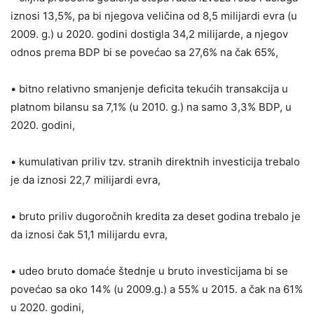
iznosi 13,5%, pa bi njegova veličina od 8,5 milijardi evra (u
2009. g.) u 2020. godini dostigla 34,2 milijarde, a njegov
odnos prema BDP bi se povećao sa 27,6% na čak 65%,
• bitno relativno smanjenje deficita tekućih transakcija u
platnom bilansu sa 7,1% (u 2010. g.) na samo 3,3% BDP, u
2020. godini,
• kumulativan priliv tzv. stranih direktnih investicija trebalo
je da iznosi 22,7 milijardi evra,
• bruto priliv dugoročnih kredita za deset godina trebalo je
da iznosi čak 51,1 milijardu evra,
• udeo bruto domaće štednje u bruto investicijama bi se
povećao sa oko 14% (u 2009.g.) a 55% u 2015. a čak na 61%
u 2020. godini,