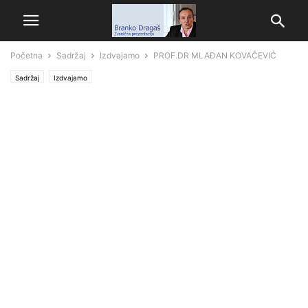
Početna
Sadržaj
Izdvajamo
PROF.DR MLAĐAN KOVAČEVIĆ
Sadržaj
Izdvajamo