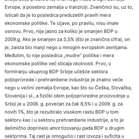
Evrope, a posebno zemalja u tranziciji. Zvaničnici su, uz to,
isticali da je to posledica preduzetih pravih mera
ekonomske politike. Te izjave, po pravilu, nisu imale
osnovu. Prvo, nije jasno za koliko je smanjen BDP u
2009.g. Ako je smanjen za 3,5% (što je zvanična cifra), on
je, zaista bio manji nego u mnogim evropskim zemljama.
Međutim, to nije posledica „mudre“ politike i mera
ekonomske politike već sticaja okolnosti. Prvo, u
formiranju ukupnog BDP Srbije učešće sektora
poljoprivrede i prehrambene industrije je znatno veće
nego u većini zemalja Evrope, kao što su Češka, Slovačka,
Slovenija i sl., a fizički obim poljoprivredne proizvodnje u
Srbiji je u 2008. g. povećan za čak 8,5% i u 2009. g. za
novih 1%, što je rezultiralo visokom rastu BDP u tom
sektoru kao i u sektoru prehrambene industrije, a to je
delimično doprinelo amortizovanju pada BDP u drugim
sektorima. Taj rast je omogućio i rast izvoza i suficita u