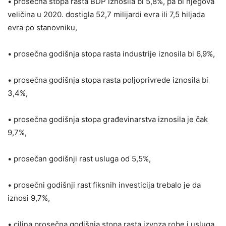
• prosečna stopa rasta BDP iznosila bi 5,8%, pa bi njegova
veličina u 2020. dostigla 52,7 milijardi evra ili 7,5 hiljada
evra po stanovniku,
• prosečna godišnja stopa rasta industrije iznosila bi 6,9%,
• prosečna godišnja stopa rasta poljoprivrede iznosila bi
3,4%,
• prosečna godišnja stopa građevinarstva iznosila je čak
9,7%,
• prosečan godišnji rast usluga od 5,5%,
• prosečni godišnji rast fiksnih investicija trebalo je da
iznosi 9,7%,
• ciljna prosečna godišnja stopa rasta izvoza robe i usluga