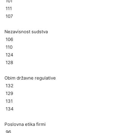
101
111
107
Nezavisnost sudstva
106
110
124
128
Obim državne regulative
132
129
131
134
Poslovna etika firmi
96