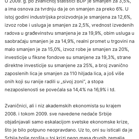
U 2009. g. po zvaničnoj statistici BDP je smanjen za 3,5%,
a ima osnova za tvrdnju da je on smanjen za preko 6%. U
istoj godini industrijska proizvodnja je smanjena za 12,6%,
izvoz robe i usluga je smanjen za 2,5%, vrednost izvedenih
radova u građevinstvu smanjena je za 19,9%, obim usluga u
saobraćaju smanjen je za 14,9%, realni promet u trgovini na
malo smanjen je za 15,0%, izvoz robe je smanjen za 20%,
investicije u fiksne fondove su smanjene za 19,3%, strane
direktne investicije su smanjene za 25%, a broj zvanično
zaposlenih lica je smanjen za 110 hiljada lica, a još više
onih koji su ranije radili u „sivoj zoni“, a stopa
nezaposlenosti se povećala sa 14,4% na 16,9% i td.
Zvaničnici, ali i niz akademskih ekonomista su krajem
2008. i tokom 2009. sve navedene nedaće Srbije
objašnjavali samo eskalacijom svetske ekonomske krize,
što je bilo potpuno neopravdano. Uz to, oni su isticali da je
Srbija bolje prošla u toj krizi nego masa drugih zemalja