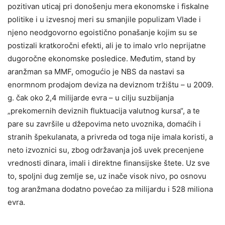
pozitivan uticaj pri donošenju mera ekonomske i fiskalne
politike i u izvesnoj meri su smanjile populizam Vlade i
njeno neodgovorno egoistično ponašanje kojim su se
postizali kratkoročni efekti, ali je to imalo vrlo neprijatne
dugoročne ekonomske posledice. Međutim, stand by
aranžman sa MMF, omogućio je NBS da nastavi sa
enormnom prodajom deviza na deviznom tržištu – u 2009.
g. čak oko 2,4 milijarde evra – u cilju suzbijanja
„prekomernih deviznih fluktuacija valutnog kursa“, a te
pare su završile u džepovima neto uvoznika, domaćih i
stranih špekulanata, a privreda od toga nije imala koristi, a
neto izvoznici su, zbog održavanja još uvek precenjene
vrednosti dinara, imali i direktne finansijske štete. Uz sve
to, spoljni dug zemlje se, uz inače visok nivo, po osnovu
tog aranžmana dodatno povećao za milijardu i 528 miliona
evra.