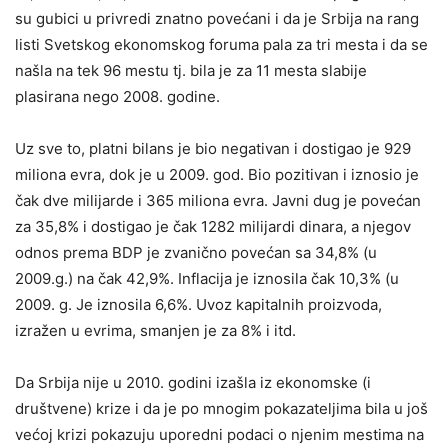
su gubici u privredi znatno povećani i da je Srbija na rang
listi Svetskog ekonomskog foruma pala za tri mesta i da se
našla na tek 96 mestu tj. bila je za 11 mesta slabije
plasirana nego 2008. godine.
Uz sve to, platni bilans je bio negativan i dostigao je 929
miliona evra, dok je u 2009. god. Bio pozitivan i iznosio je
čak dve milijarde i 365 miliona evra. Javni dug je povećan
za 35,8% i dostigao je čak 1282 milijardi dinara, a njegov
odnos prema BDP je zvanično povećan sa 34,8% (u
2009.g.) na čak 42,9%. Inflacija je iznosila čak 10,3% (u
2009. g. Je iznosila 6,6%. Uvoz kapitalnih proizvoda,
izražen u evrima, smanjen je za 8% i itd.
Da Srbija nije u 2010. godini izašla iz ekonomske (i
društvene) krize i da je po mnogim pokazateljima bila u još
većoj krizi pokazuju uporedni podaci o njenim mestima na