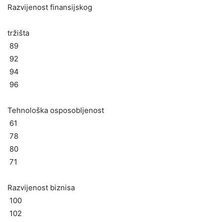
Razvijenost finansijskog
tržišta
89
92
94
96
Tehnološka osposobljenost
61
78
80
71
Razvijenost biznisa
100
102