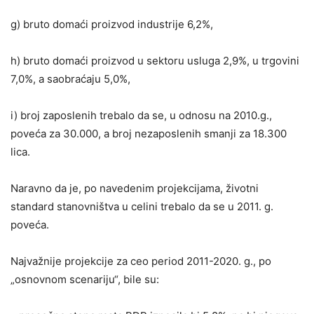
g) bruto domaći proizvod industrije 6,2%,
h) bruto domaći proizvod u sektoru usluga 2,9%, u trgovini
7,0%, a saobraćaju 5,0%,
i) broj zaposlenih trebalo da se, u odnosu na 2010.g.,
poveća za 30.000, a broj nezaposlenih smanji za 18.300
lica.
Naravno da je, po navedenim projekcijama, životni
standard stanovništva u celini trebalo da se u 2011. g.
poveća.
Najvažnije projekcije za ceo period 2011-2020. g., po
„osnovnom scenariju“, bile su: