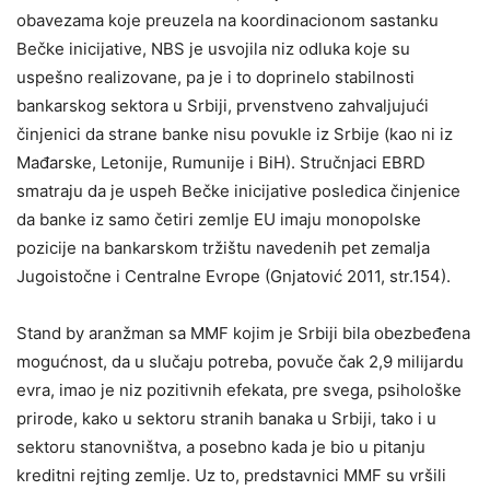
obavezama koje preuzela na koordinacionom sastanku
Bečke inicijative, NBS je usvojila niz odluka koje su
uspešno realizovane, pa je i to doprinelo stabilnosti
bankarskog sektora u Srbiji, prvenstveno zahvaljujući
činjenici da strane banke nisu povukle iz Srbije (kao ni iz
Mađarske, Letonije, Rumunije i BiH). Stručnjaci EBRD
smatraju da je uspeh Bečke inicijative posledica činjenice
da banke iz samo četiri zemlje EU imaju monopolske
pozicije na bankarskom tržištu navedenih pet zemalja
Jugoistočne i Centralne Evrope (Gnjatović 2011, str.154).
Stand by aranžman sa MMF kojim je Srbiji bila obezbeđena
mogućnost, da u slučaju potreba, povuče čak 2,9 milijardu
evra, imao je niz pozitivnih efekata, pre svega, psihološke
prirode, kako u sektoru stranih banaka u Srbiji, tako i u
sektoru stanovništva, a posebno kada je bio u pitanju
kreditni rejting zemlje. Uz to, predstavnici MMF su vršili