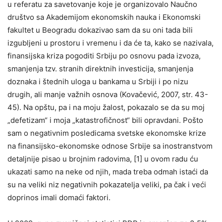
u referatu za savetovanje koje je organizovalo Naučno
društvo sa Akademijom ekonomskih nauka i Ekonomski
fakultet u Beogradu dokazivao sam da su oni tada bili
izgubljeni u prostoru i vremenu i da će ta, kako se nazivala,
finansijska kriza pogoditi Srbiju po osnovu pada izvoza,
smanjenja tzv. stranih direktnih investicija, smanjenja
doznaka i štednih uloga u bankama u Srbiji i po nizu
drugih, ali manje važnih osnova (Kovačević, 2007, str. 43-
45). Na opštu, pa i na moju žalost, pokazalo se da su moj
„defetizam“ i moja „katastrofičnost“ bili opravdani. Pošto
sam o negativnim posledicama svetske ekonomske krize
na finansijsko-ekonomske odnose Srbije sa inostranstvom
detaljnije pisao u brojnim radovima, [1] u ovom radu ću
ukazati samo na neke od njih, mada treba odmah istaći da
su na veliki niz negativnih pokazatelja veliki, pa čak i veći
doprinos imali domaći faktori.