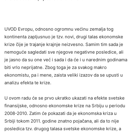
UVOD Evropu, odnosno ogromnu većinu zemalja tog
kontinenta zapljusnuo je tzv. novi, drugi talas ekonomske
krize čije je trajanje krajnje neizvesno. Samim tim sada je
nemoguće sagledati sve njegove negativne posledice, ali
je jasno da su one već i sada i da će i u narednim godinama
biti vrlo neprijatne. Zbog toga je za svakog makro
ekonomistu, pa i mene, zaista veliki izazov da se upusti u
analizu efekta te krize.
U ovom radu će se prvo ukratko ukazati na efekte svetske
finansijske, odnosno ekonomske krize na Srbiju u periodu
2008-2010. Zatim će pokazati da je ekonomska kriza u
Srbiji tokom 2011. godine znatno pojačana, ali da to nije
posledica tzv. drugog talasa svetske ekonomske krize, a