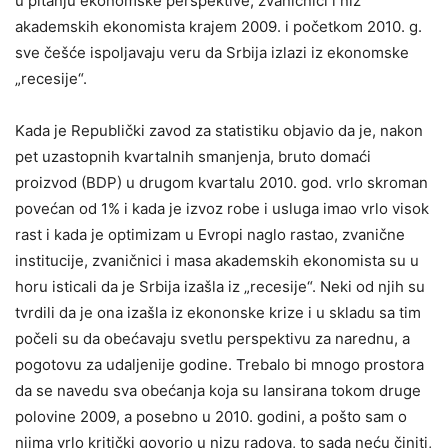
u pitanju ekonomske perspektive, zvaničnici i niz
akademskih ekonomista krajem 2009. i početkom 2010. g.
sve češće ispoljavaju veru da Srbija izlazi iz ekonomske
„recesije“.
Kada je Republički zavod za statistiku objavio da je, nakon
pet uzastopnih kvartalnih smanjenja, bruto domaći
proizvod (BDP) u drugom kvartalu 2010. god. vrlo skroman
povećan od 1% i kada je izvoz robe i usluga imao vrlo visok
rast i kada je optimizam u Evropi naglo rastao, zvanične
institucije, zvaničnici i masa akademskih ekonomista su u
horu isticali da je Srbija izašla iz „recesije“. Neki od njih su
tvrdili da je ona izašla iz ekononske krize i u skladu sa tim
počeli su da obećavaju svetlu perspektivu za narednu, a
pogotovu za udaljenije godine. Trebalo bi mnogo prostora
da se navedu sva obećanja koja su lansirana tokom druge
polovine 2009, a posebno u 2010. godini, a pošto sam o
njima vrlo kritički govorio u nizu radova, to sada neću činiti,