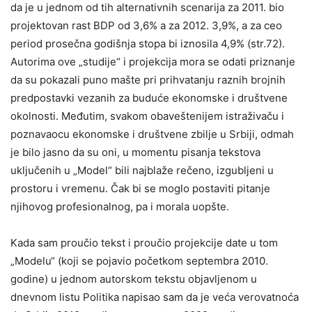
da je u jednom od tih alternativnih scenarija za 2011. bio
projektovan rast BDP od 3,6% a za 2012. 3,9%, a za ceo
period prosečna godišnja stopa bi iznosila 4,9% (str.72).
Autorima ove „studije“ i projekcija mora se odati priznanje
da su pokazali puno mašte pri prihvatanju raznih brojnih
predpostavki vezanih za buduće ekonomske i društvene
okolnosti. Međutim, svakom obaveštenijem istraživaču i
poznavaocu ekonomske i društvene zbilje u Srbiji, odmah
je bilo jasno da su oni, u momentu pisanja tekstova
uključenih u „Model“ bili najblaže rečeno, izgubljeni u
prostoru i vremenu. Čak bi se moglo postaviti pitanje
njihovog profesionalnog, pa i morala uopšte.
Kada sam proučio tekst i proučio projekcije date u tom
„Modelu“ (koji se pojavio početkom septembra 2010.
godine) u jednom autorskom tekstu objavljenom u
dnevnom listu Politika napisao sam da je veća verovatnoća