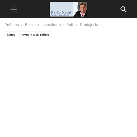
Početna
Biznis
Investitorski rečnik
Prodajni kurs
Biznis
Investitorski rečnik