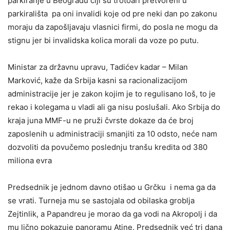
parkiranje u Beogradu čiji su trotoari pretvoreni u
parkirališta pa oni invalidi koje od pre neki dan po zakonu
moraju da zapošljavaju vlasnici firmi, do posla ne mogu da
stignu jer bi invalidska kolica morali da voze po putu.
Ministar za državnu upravu, Tadićev kadar – Milan
Marković, kaže da Srbija kasni sa racionalizacijom
administracije jer je zakon kojim je to regulisano loš, to je
rekao i kolegama u vladi ali ga nisu poslušali. Ako Srbija do
kraja juna MMF-u ne pruži čvrste dokaze da će broj
zaposlenih u administraciji smanjiti za 10 odsto, neće nam
dozvoliti da povučemo poslednju tranšu kredita od 380
miliona evra
Predsednik je jednom davno otišao u Grčku i nema ga da
se vrati. Turneja mu se sastojala od obilaska groblja
Zejtinlik, a Papandreu je morao da ga vodi na Akropolj i da
mu lično pokazuje panoramu Atine. Predsednik već tri dana