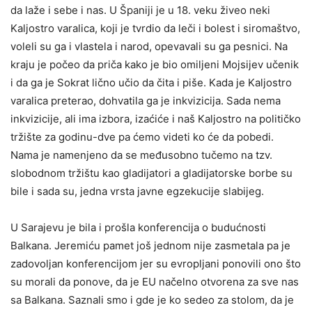
da laže i sebe i nas. U Španiji je u 18. veku živeo neki
Kaljostro varalica, koji je tvrdio da leči i bolest i siromaštvo,
voleli su ga i vlastela i narod, opevavali su ga pesnici. Na
kraju je počeo da priča kako je bio omiljeni Mojsijev učenik
i da ga je Sokrat lično učio da čita i piše. Kada je Kaljostro
varalica preterao, dohvatila ga je inkvizicija. Sada nema
inkvizicije, ali ima izbora, izaćiće i naš Kaljostro na političko
tržište za godinu-dve pa ćemo videti ko će da pobedi.
Nama je namenjeno da se međusobno tučemo na tzv.
slobodnom tržištu kao gladijatori a gladijatorske borbe su
bile i sada su, jedna vrsta javne egzekucije slabijeg.
U Sarajevu je bila i prošla konferencija o budućnosti
Balkana. Jeremiću pamet još jednom nije zasmetala pa je
zadovoljan konferencijom jer su evropljani ponovili ono što
su morali da ponove, da je EU načelno otvorena za sve nas
sa Balkana. Saznali smo i gde je ko sedeo za stolom, da je