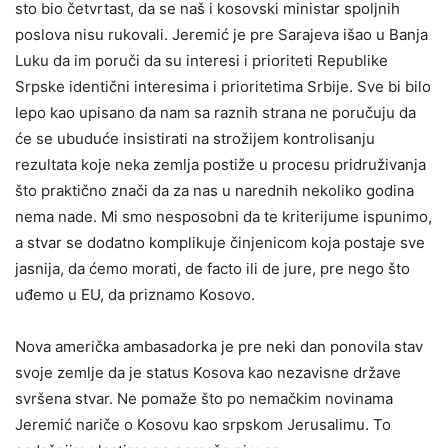
sto bio četvrtast, da se naš i kosovski ministar spoljnih
poslova nisu rukovali. Jeremić je pre Sarajeva išao u Banja
Luku da im poruči da su interesi i prioriteti Republike
Srpske identični interesima i prioritetima Srbije. Sve bi bilo
lepo kao upisano da nam sa raznih strana ne poručuju da
će se ubuduće insistirati na strožijem kontrolisanju
rezultata koje neka zemlja postiže u procesu pridruživanja
što praktično znači da za nas u narednih nekoliko godina
nema nade. Mi smo nesposobni da te kriterijume ispunimo,
a stvar se dodatno komplikuje činjenicom koja postaje sve
jasnija, da ćemo morati, de facto ili de jure, pre nego što
uđemo u EU, da priznamo Kosovo.
Nova američka ambasadorka je pre neki dan ponovila stav
svoje zemlje da je status Kosova kao nezavisne države
svršena stvar. Ne pomaže što po nemačkim novinama
Jeremić nariče o Kosovu kao srpskom Jerusalimu. To