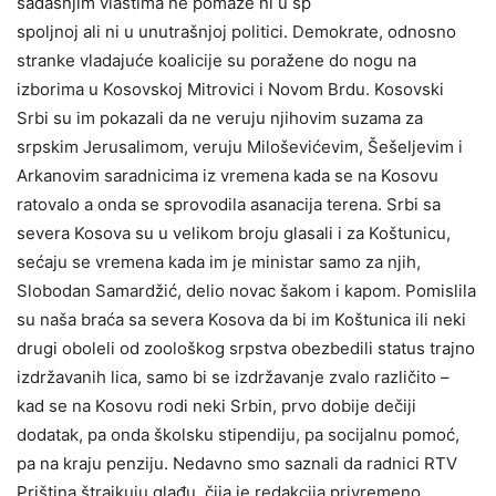
sadašnjim vlastima ne pomaže ni u sp
spoljnoj ali ni u unutrašnjoj politici. Demokrate, odnosno
stranke vladajuće koalicije su poražene do nogu na
izborima u Kosovskoj Mitrovici i Novom Brdu. Kosovski
Srbi su im pokazali da ne veruju njihovim suzama za
srpskim Jerusalimom, veruju Miloševićevim, Šešeljevim i
Arkanovim saradnicima iz vremena kada se na Kosovu
ratovalo a onda se sprovodila asanacija terena. Srbi sa
severa Kosova su u velikom broju glasali i za Koštunicu,
sećaju se vremena kada im je ministar samo za njih,
Slobodan Samardžić, delio novac šakom i kapom. Pomislila
su naša braća sa severa Kosova da bi im Koštunica ili neki
drugi oboleli od zoološkog srpstva obezbedili status trajno
izdržavanih lica, samo bi se izdržavanje zvalo različito –
kad se na Kosovu rodi neki Srbin, prvo dobije dečiji
dodatak, pa onda školsku stipendiju, pa socijalnu pomoć,
pa na kraju penziju. Nedavno smo saznali da radnici RTV
Priština štrajkuju glađu, čija je redakcija privremeno