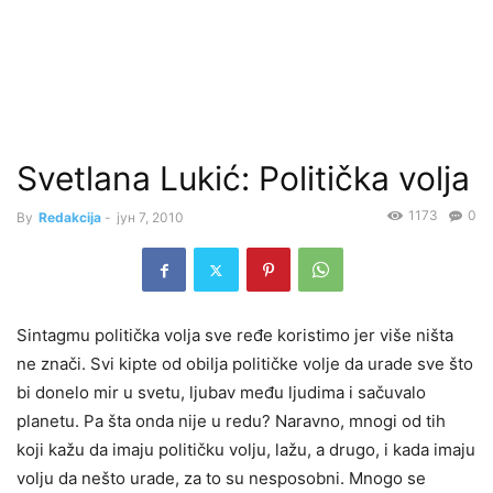
Svetlana Lukić: Politička volja
1173
0
By
Redakcija
-
јун 7, 2010
Sintagmu politička volja sve ređe koristimo jer više ništa
ne znači. Svi kipte od obilja političke volje da urade sve što
bi donelo mir u svetu, ljubav među ljudima i sačuvalo
planetu. Pa šta onda nije u redu? Naravno, mnogi od tih
koji kažu da imaju političku volju, lažu, a drugo, i kada imaju
volju da nešto urade, za to su nesposobni. Mnogo se