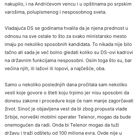
nakupilo, i na Andrićevom vencu i u opštinama po srpskim
varošima, polupismenog i nesposobnog sveta.
Vladajuća DS se godinama hvalila da je njena prednost u
odnosu na sve ostale to što za svako ministarsko mesto
imaju po nekoliko sposobnih kandidata. To nikada nije bilo
tačno ali sada je već bolno gledati koliko su DS-ovi kadrovi
na državnim funkcijama nesposobni. Osim toga što su, bar
većina njih, ili lažovi ili lopovi, a najčešće, oba.
Samo u nekoliko poslednjih dana pročitala sam nekoliko
vesti koje govore o šteti koju trpimo jer nisu sposobni da
donesu zakone i procedure koje će nam manje zagorčavati
život. Sinoć je objavljena vest da bi zbog propusta vlade
Srbije, norveški mobilni operater Telenor, mogao da bude
onemogućen da radi. Onda bi Telenor mogao da tuži
državu i traži odštetu od 100 miliona evra. Ovde nije u