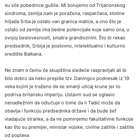
su sile pobednice gušile. Mi bolujemo od Trijanonskog
sindroma, zemlja nam je poražena, rasparčana, stotine
hiljada Srba je ostalo van granica matice, a ono što je
ostalo od zemlje ima bedne potencijale koje samo ona, u
svojoj beslovesnosti, smatra grandioznim. Što bi rekao
predsednik, Srbija je poslovno, intelektualno i kulturno
središte Balkana.
Ne znam o čemu će skupština sledeće raspravljati ali bi
bilo dobro da neko prepiše tzv. Daningov podnesak iz 19.
veka kojim je traženo da se smanji uticaj krune jer to
podriva britansku imperiju. Ustavni sud se oglasio
nenadležnim da odlučuje o tome da li Tadić može da
obavlja i funkciju predsednika države i da bude šef
vladajuće stranke, a da ne pominjemo fakultativne funkcije
kao što su premijer, ministar vojske, civilne zaštite i zaštite
od poplava