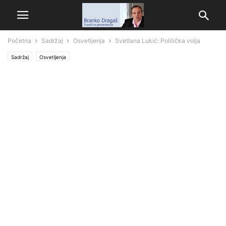
Početna
Sadržaj
Osvetljenja
Svetlana Lukić: Politička volja
Sadržaj
Osvetljenja