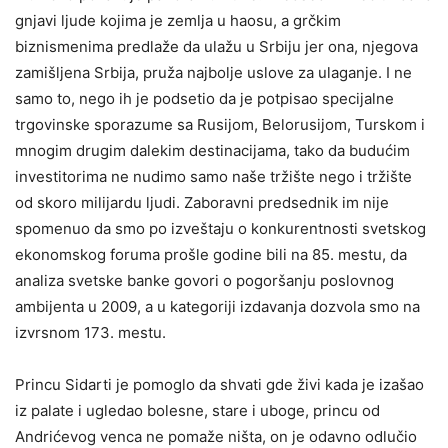
gnjavi ljude kojima je zemlja u haosu, a grčkim
biznismenima predlaže da ulažu u Srbiju jer ona, njegova
zamišljena Srbija, pruža najbolje uslove za ulaganje. I ne
samo to, nego ih je podsetio da je potpisao specijalne
trgovinske sporazume sa Rusijom, Belorusijom, Turskom i
mnogim drugim dalekim destinacijama, tako da budućim
investitorima ne nudimo samo naše tržište nego i tržište
od skoro milijardu ljudi. Zaboravni predsednik im nije
spomenuo da smo po izveštaju o konkurentnosti svetskog
ekonomskog foruma prošle godine bili na 85. mestu, da
analiza svetske banke govori o pogoršanju poslovnog
ambijenta u 2009, a u kategoriji izdavanja dozvola smo na
izvrsnom 173. mestu.
Princu Sidarti je pomoglo da shvati gde živi kada je izašao
iz palate i ugledao bolesne, stare i uboge, princu od
Andrićevog venca ne pomaže ništa, on je odavno odlučio