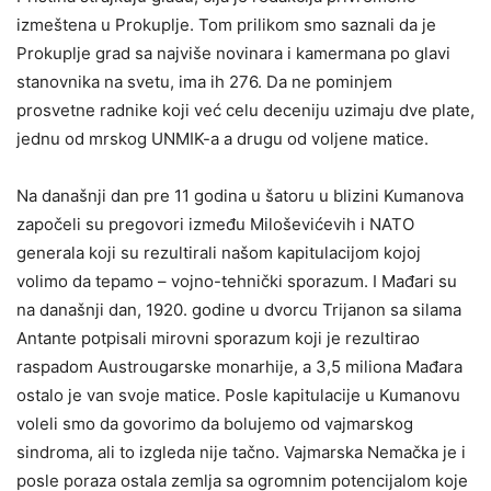
izmeštena u Prokuplje. Tom prilikom smo saznali da je
Prokuplje grad sa najviše novinara i kamermana po glavi
stanovnika na svetu, ima ih 276. Da ne pominjem
prosvetne radnike koji već celu deceniju uzimaju dve plate,
jednu od mrskog UNMIK-a a drugu od voljene matice.
Na današnji dan pre 11 godina u šatoru u blizini Kumanova
započeli su pregovori između Miloševićevih i NATO
generala koji su rezultirali našom kapitulacijom kojoj
volimo da tepamo – vojno-tehnički sporazum. I Mađari su
na današnji dan, 1920. godine u dvorcu Trijanon sa silama
Antante potpisali mirovni sporazum koji je rezultirao
raspadom Austrougarske monarhije, a 3,5 miliona Mađara
ostalo je van svoje matice. Posle kapitulacije u Kumanovu
voleli smo da govorimo da bolujemo od vajmarskog
sindroma, ali to izgleda nije tačno. Vajmarska Nemačka je i
posle poraza ostala zemlja sa ogromnim potencijalom koje