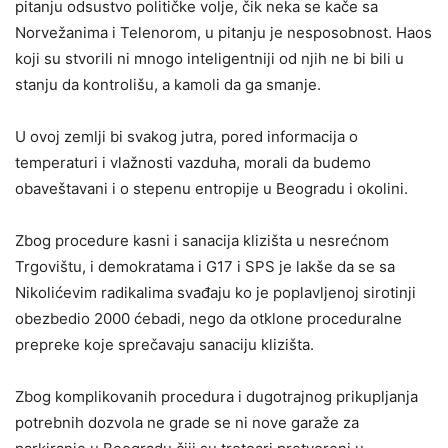
pitanju odsustvo političke volje, čik neka se kače sa
Norvežanima i Telenorom, u pitanju je nesposobnost. Haos
koji su stvorili ni mnogo inteligentniji od njih ne bi bili u
stanju da kontrolišu, a kamoli da ga smanje.
U ovoj zemlji bi svakog jutra, pored informacija o
temperaturi i vlažnosti vazduha, morali da budemo
obaveštavani i o stepenu entropije u Beogradu i okolini.
Zbog procedure kasni i sanacija klizišta u nesrećnom
Trgovištu, i demokratama i G17 i SPS je lakše da se sa
Nikolićevim radikalima svađaju ko je poplavljenoj sirotinji
obezbedio 2000 ćebadi, nego da otklone proceduralne
prepreke koje sprečavaju sanaciju klizišta.
Zbog komplikovanih procedura i dugotrajnog prikupljanja
potrebnih dozvola ne grade se ni nove garaže za