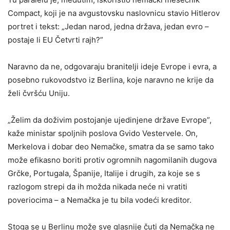
Compact, koji je na avgustovsku naslovnicu stavio Hitlerov
portret i tekst: „Jedan narod, jedna država, jedan evro –
postaje li EU Četvrti rajh?”
Naravno da ne, odgovaraju branitelji ideje Evrope i evra, a
posebno rukovodstvo iz Berlina, koje naravno ne krije da
želi čvršću Uniju.
„Želim da doživim postojanje ujedinjene države Evrope”,
kaže ministar spoljnih poslova Gvido Vestervele. On,
Merkelova i dobar deo Nemačke, smatra da se samo tako
može efikasno boriti protiv ogromnih nagomilanih dugova
Grčke, Portugala, Španije, Italije i drugih, za koje se s
razlogom strepi da ih možda nikada neće ni vratiti
poveriocima – a Nemačka je tu bila vodeći kreditor.
Stoga se u Berlinu može sve glasnije čuti da Nemačka ne