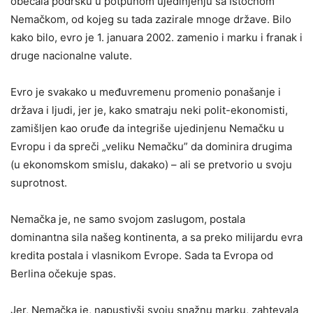
obećala podršku u potpunom ujedinjenju sa Istočnom
Nemačkom, od kojeg su tada zazirale mnoge države. Bilo
kako bilo, evro je 1. januara 2002. zamenio i marku i franak i
druge nacionalne valute.
Evro je svakako u međuvremenu promenio ponašanje i
država i ljudi, jer je, kako smatraju neki polit-ekonomisti,
zamišljen kao oruđe da integriše ujedinjenu Nemačku u
Evropu i da spreči „veliku Nemačku” da dominira drugima
(u ekonomskom smislu, dakako) – ali se pretvorio u svoju
suprotnost.
Nemačka je, ne samo svojom zaslugom, postala
dominantna sila našeg kontinenta, a sa preko milijardu evra
kredita postala i vlasnikom Evrope. Sada ta Evropa od
Berlina očekuje spas.
Jer, Nemačka je, napustivši svoju snažnu marku, zahtevala