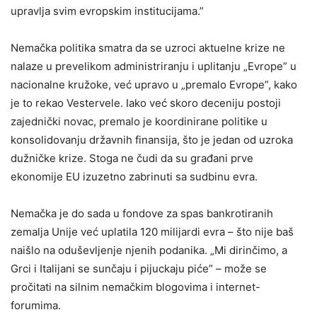
upravlja svim evropskim institucijama.”
Nemačka politika smatra da se uzroci aktuelne krize ne
nalaze u prevelikom administriranju i uplitanju „Evrope” u
nacionalne kružoke, već upravo u „premalo Evrope”, kako
je to rekao Vestervele. Iako već skoro deceniju postoji
zajednički novac, premalo je koordinirane politike u
konsolidovanju državnih finansija, što je jedan od uzroka
dužničke krize. Stoga ne čudi da su građani prve
ekonomije EU izuzetno zabrinuti sa sudbinu evra.
Nemačka je do sada u fondove za spas bankrotiranih
zemalja Unije već uplatila 120 milijardi evra – što nije baš
naišlo na oduševljenje njenih podanika. „Mi dirinčimo, a
Grci i Italijani se sunčaju i pijuckaju piće” – može se
pročitati na silnim nemačkim blogovima i internet-
forumima.