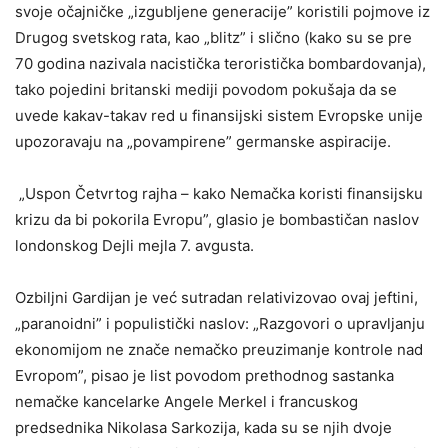
svoje očajničke „izgubljene generacije” koristili pojmove iz
Drugog svetskog rata, kao „blitz” i slično (kako su se pre
70 godina nazivala nacistička teroristička bombardovanja),
tako pojedini britanski mediji povodom pokušaja da se
uvede kakav-takav red u finansijski sistem Evropske unije
upozoravaju na „povampirene” germanske aspiracije.
„Uspon Četvrtog rajha – kako Nemačka koristi finansijsku
krizu da bi pokorila Evropu”, glasio je bombastičan naslov
londonskog Dejli mejla 7. avgusta.
Ozbiljni Gardijan je već sutradan relativizovao ovaj jeftini,
„paranoidni” i populistički naslov: „Razgovori o upravljanju
ekonomijom ne znače nemačko preuzimanje kontrole nad
Evropom”, pisao je list povodom prethodnog sastanka
nemačke kancelarke Angele Merkel i francuskog
predsednika Nikolasa Sarkozija, kada su se njih dvoje