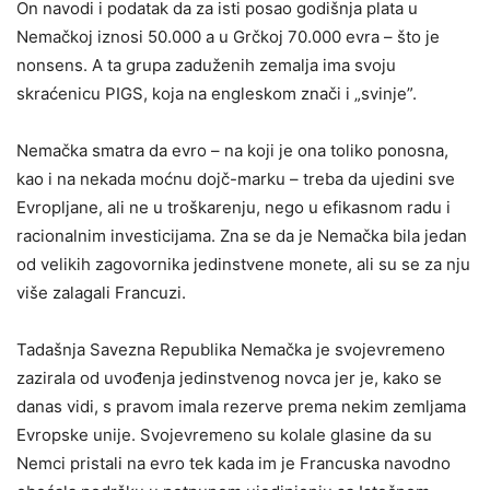
On navodi i podatak da za isti posao godišnja plata u
Nemačkoj iznosi 50.000 a u Grčkoj 70.000 evra – što je
nonsens. A ta grupa zaduženih zemalja ima svoju
skraćenicu PIGS, koja na engleskom znači i „svinje”.
Nemačka smatra da evro – na koji je ona toliko ponosna,
kao i na nekada moćnu dojč-marku – treba da ujedini sve
Evropljane, ali ne u troškarenju, nego u efikasnom radu i
racionalnim investicijama. Zna se da je Nemačka bila jedan
od velikih zagovornika jedinstvene monete, ali su se za nju
više zalagali Francuzi.
Tadašnja Savezna Republika Nemačka je svojevremeno
zazirala od uvođenja jedinstvenog novca jer je, kako se
danas vidi, s pravom imala rezerve prema nekim zemljama
Evropske unije. Svojevremeno su kolale glasine da su
Nemci pristali na evro tek kada im je Francuska navodno