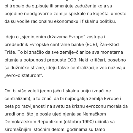
bi trebalo da otpisuje ili smanjuje zaduženja koja su
pojedine neodgovorne zemlje spiskale na koješta, umesto
da su vodile racionalnu ekonomsku i fiskalnu politiku.
Ideju o „sjedinjenim državama Evrope” zastupa i
predsednik Evropske centralne banke (ECB), Žan-Klod
Triše. To bi značilo da sve zemlje-članice sva monetarna
pitanja u potpunosti prepuste ECB. Neki kritičari, posebno
sa dužničke strane, ideju takve centralizacije već nazivaju
„evro-diktaturom”.
Oni bi više voleli jednu jaču fiskalnu uniju (znači ne
centralizam), a to znači da bi najbogatija zemlja Evrope i
peta po razvijenosti na svetu za kriznu evrozonu morala da
uradi ono, što je posle ujedinjenja sa Nemačkom
Demokratskom Republikom (oktobra 1990) učinila sa
siromašnijim istočnim delom: godinama su tamo