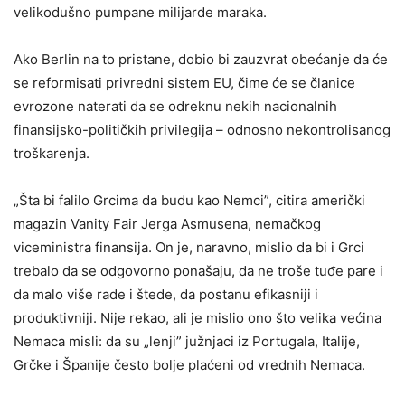
velikodušno pumpane milijarde maraka.
Ako Berlin na to pristane, dobio bi zauzvrat obećanje da će
se reformisati privredni sistem EU, čime će se članice
evrozone naterati da se odreknu nekih nacionalnih
finansijsko-političkih privilegija – odnosno nekontrolisanog
troškarenja.
„Šta bi falilo Grcima da budu kao Nemci”, citira američki
magazin Vanity Fair Jerga Asmusena, nemačkog
viceministra finansija. On je, naravno, mislio da bi i Grci
trebalo da se odgovorno ponašaju, da ne troše tuđe pare i
da malo više rade i štede, da postanu efikasniji i
produktivniji. Nije rekao, ali je mislio ono što velika većina
Nemaca misli: da su „lenji” južnjaci iz Portugala, Italije,
Grčke i Španije često bolje plaćeni od vrednih Nemaca.