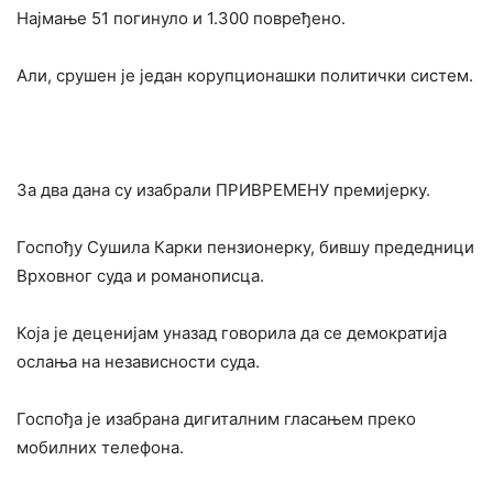
Најмање 51 погинуло и 1.300 повређено.
Али, срушен је један корупционашки политички систем.
За два дана су изабрали ПРИВРЕМЕНУ премијерку.
Госпођу Сушила Карки пензионерку, бившу предедници
Врховног суда и романописца.
Која је деценијам уназад говорила да се демократија
ослања на независности суда.
Госпођа је изабрана дигиталним гласањем преко
мобилних телефона.