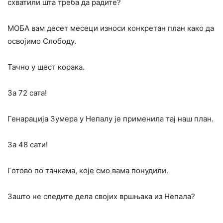
схватили шта треба да радите?
МОБА вам десет месеци износи конкретан план како да
освојимо Слободу.
Тачно у шест корака.
За 72 сата!
Генарација Зумера у Непалу је применила тај наш план.
За 48 сати!
Готово по тачкама, које смо вама понудили.
Зашто не следите дела својих вршњака из Непала?