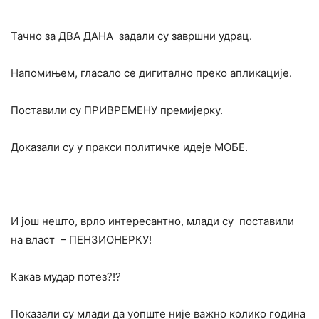
Тачно за ДВА ДАНА задали су завршни удрац.
Напомињем, гласало се дигитално преко апликације.
Поставили су ПРИВРЕМЕНУ премијерку.
Доказали су у пракси политичке идеје МОБЕ.
И још нешто, врло интересантно, млади су поставили
на власт – ПЕНЗИОНЕРКУ!
Какав мудар потез?!?
Показали су млади да уопште није важно колико година