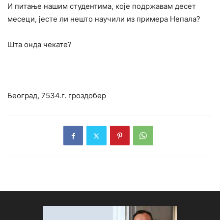
И питање нашим студентима, које подржавам десет
месеци, јесте ли нешто научили из примера Непала?
Шта онда чекате?
Београд, 7534.г. гроздобер