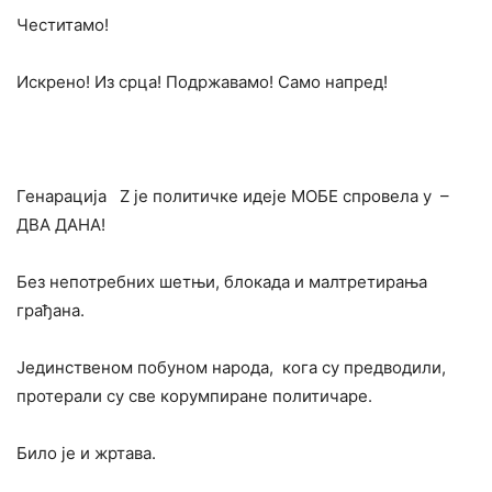
Честитамо!
Искрено! Из срца! Подржавамо! Само напред!
Генарација Z је политичке идеје МОБЕ спровела у –
ДВА ДАНА!
Без непотребних шетњи, блокада и малтретирања
грађана.
Јединственом побуном народа, кога су предводили,
протерали су све корумпиране политичаре.
Било је и жртава.