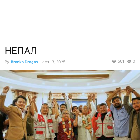
НЕПАЛ
501
0
By
Branko Dragas
-
сеп 13, 2025