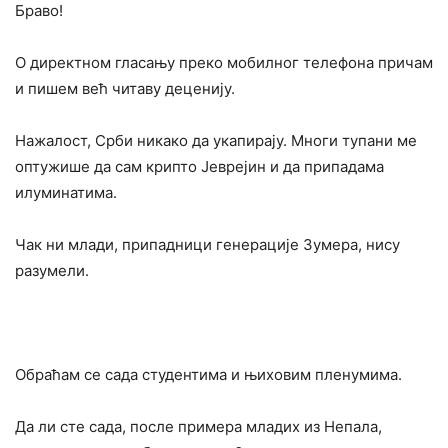
Браво!
О директном гласању преко мобилног телефона причам
и пишем већ читаву деценију.
Нажалост, Срби никако да укапирају. Многи тупани ме
оптужише да сам крипто Јеврејин и да припадама
илуминатима.
Чак ни млади, припадници генерације Зумера, нису
разумели.
Обраћам се сада студентима и њиховим пленумима.
Да ли сте сада, после примера младих из Непала,