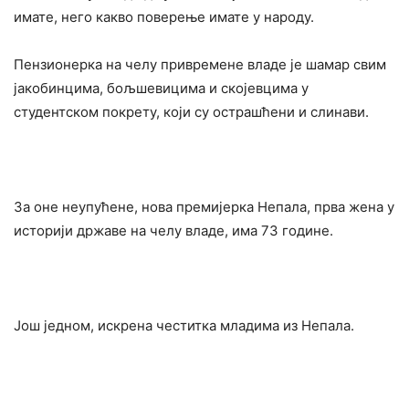
имате, него какво поверење имате у народу.
Пензионерка на челу привремене владе је шамар свим
јакобинцима, бољшевицима и скојевцима у
студентском покрету, који су острашћени и слинави.
За оне неупућене, нова премијерка Непала, прва жена у
историји државе на челу владе, има 73 године.
Још једном, искрена честитка младима из Непала.