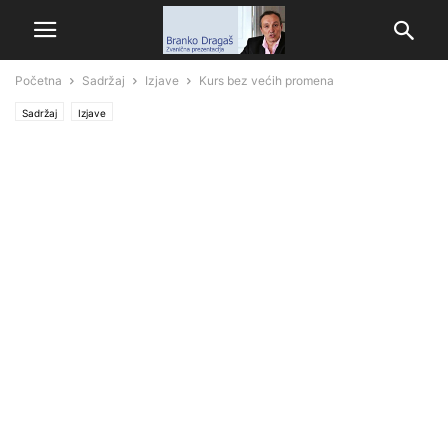
Početna
Sadržaj
Izjave
Kurs bez većih promena
Sadržaj
Izjave