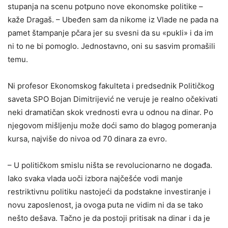
stupanja na scenu potpuno nove ekonomske politike –
kaže Dragaš. – Ubeđen sam da nikome iz Vlade ne pada na
pamet štampanje pčara jer su svesni da su «pukli» i da im
ni to ne bi pomoglo. Jednostavno, oni su sasvim promašili
temu.
Ni profesor Ekonomskog fakulteta i predsednik Političkog
saveta SPO Bojan Dimitrijević ne veruje je realno očekivati
neki dramatičan skok vrednosti evra u odnou na dinar. Po
njegovom mišljenju može doći samo do blagog pomeranja
kursa, najviše do nivoa od 70 dinara za evro.
– U političkom smislu ništa se revolucionarno ne događa.
Iako svaka vlada uoči izbora najčešće vodi manje
restriktivnu politiku nastojeći da podstakne investiranje i
novu zaposlenost, ja ovoga puta ne vidim ni da se tako
nešto dešava. Tačno je da postoji pritisak na dinar i da je