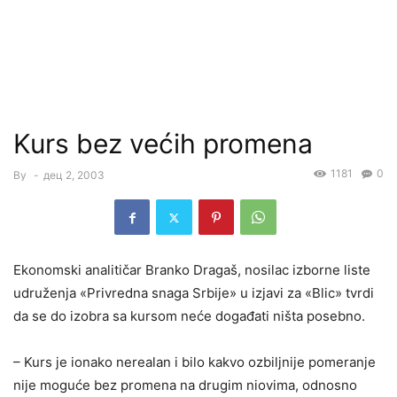
Kurs bez većih promena
1181
0
By
-
дец 2, 2003
Ekonomski analitičar Branko Dragaš, nosilac izborne liste
udruženja «Privredna snaga Srbije» u izjavi za «Blic» tvrdi
da se do izobra sa kursom neće događati ništa posebno.
– Kurs je ionako nerealan i bilo kakvo ozbiljnije pomeranje
nije moguće bez promena na drugim niovima, odnosno