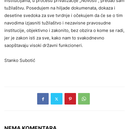
institucijama, u procesu privatizacije „Novosti“, predao sam
tužilaštvu. Posedujem na hiljade dokumenata, dokaza i
desetine svedoka za sve tvrdnje i očekujem da će se o tim
navodima izjasniti tužilaštvo i nezavisne pravosudne
institucije, objektivno i zakonito, bez obzira o kome se radi,
jer je zakon isti za sve, kako nam to svakodnevno
saopštavaju visoki državni funkcioneri.
Stanko Subotić
NEMA KOMENTARA