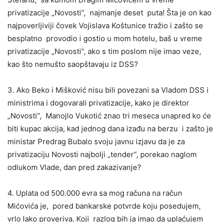
privatizacije „Novosti“, najmanje deset puta! Šta je on kao
najpoverljiviji čovek Vojislava Koštunice tražio i zašto se
besplatno provodio i gostio u mom hotelu, baš u vreme
privatizacije „Novosti“, ako s tim poslom nije imao veze,
kao što nemušto saopštavaju iz DSS?
3. Ako Beko i Mišković nisu bili povezani sa Vladom DSS i
ministrima i dogovarali privatizacije, kako je direktor
„Novosti“, Manojlo Vukotić znao tri meseca unapred ko će
biti kupac akcija, kad jednog dana izađu na berzu i zašto je
ministar Predrag Bubalo svoju javnu izjavu da je za
privatizaciju Novosti najbolji „tender“, porekao naglom
odlukom Vlade, dan pred zakazivanje?
4. Uplata od 500.000 evra sa mog računa na račun
Mićovića je, pored bankarske potvrde koju posedujem,
vrlo lako proveriva. Koji razlog bih ja imao da uplaćujem