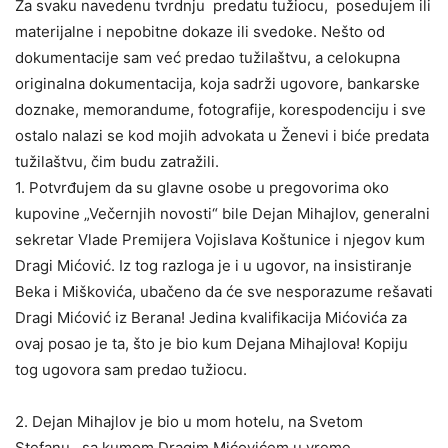
Za svaku navedenu tvrdnju predatu tužiocu, posedujem ili
materijalne i nepobitne dokaze ili svedoke. Nešto od
dokumentacije sam već predao tužilaštvu, a celokupna
originalna dokumentacija, koja sadrži ugovore, bankarske
doznake, memorandume, fotografije, korespodenciju i sve
ostalo nalazi se kod mojih advokata u Ženevi i biće predata
tužilaštvu, čim budu zatražili.
1. Potvrđujem da su glavne osobe u pregovorima oko
kupovine „Večernjih novosti“ bile Dejan Mihajlov, generalni
sekretar Vlade Premijera Vojislava Koštunice i njegov kum
Dragi Mićović. Iz tog razloga je i u ugovor, na insistiranje
Beka i Miškovića, ubačeno da će sve nesporazume rešavati
Dragi Mićović iz Berana! Jedina kvalifikacija Mićovića za
ovaj posao je ta, što je bio kum Dejana Mihajlova! Kopiju
tog ugovora sam predao tužiocu.
2. Dejan Mihajlov je bio u mom hotelu, na Svetom
Stefanu, sa kumom Dragim Mićovićem u vreme