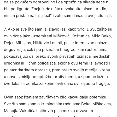
da se povučem dobrovoljno i da optužnica nikada neće ni
biti podignuta. Znajući da ništa nezakonito nisam uradio,
nisam pristao na taj „deal“ i zato sam danas u ovoj situaciji.
7. Ako je sve što sam ja izjavio laž, kako tvrdi DSS, zašto su
ovih dana jako uznemireni Mišković, Koštunica, Miša Beko,
Dejan Mihajlov, Nikitović i ostali, pa se intenzivno nalaze i
dogovoraju, čak i po poznatim beogradskim restoranima,
pokušavajući da preko svojih privatnih tužilaca, medijskih
urednika ili ličnih policajaca, sklone ovu temu iz javnosti i
po standardnom obrascu, prvo preko svojih medija, krenu
u nove izmišljene optužbe protiv mene, uz pomoć lažnih
svedoka saradnika za kojim ovih dana svi zajedno tragaju.
Ovim saopštenjem završavam bilo kakvu dalju polemiku.
Sve što sam znao o kriminalnim radnjama Beka, Miškovića,
Manojla Vukotića i njihovih plaćenika u državnim