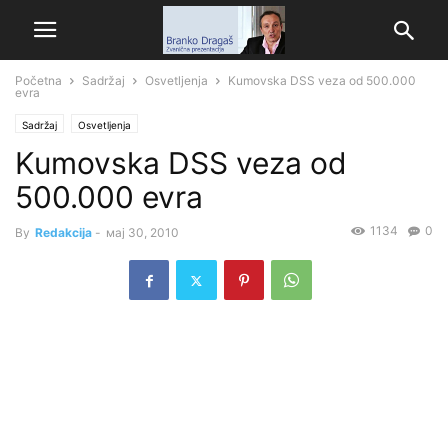
Početna
Sadržaj
Osvetljenja
Kumovska DSS veza od 500.000
evra
Sadržaj
Osvetljenja
Kumovska DSS veza od
500.000 evra
1134
0
By
Redakcija
-
мај 30, 2010