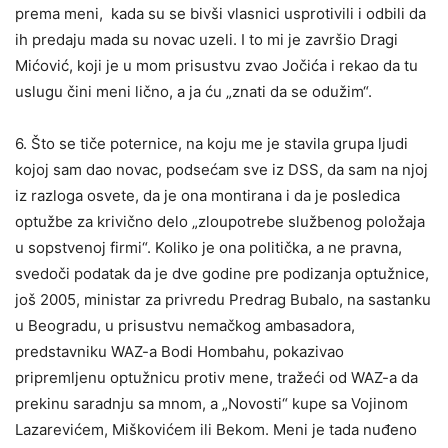
prema meni, kada su se bivši vlasnici usprotivili i odbili da
ih predaju mada su novac uzeli. I to mi je završio Dragi
Mićović, koji je u mom prisustvu zvao Jočića i rekao da tu
uslugu čini meni lično, a ja ću „znati da se odužim“.
6. Što se tiče poternice, na koju me je stavila grupa ljudi
kojoj sam dao novac, podsećam sve iz DSS, da sam na njoj
iz razloga osvete, da je ona montirana i da je posledica
optužbe za krivično delo „zloupotrebe službenog položaja
u sopstvenoj firmi“. Koliko je ona politička, a ne pravna,
svedoči podatak da je dve godine pre podizanja optužnice,
još 2005, ministar za privredu Predrag Bubalo, na sastanku
u Beogradu, u prisustvu nemačkog ambasadora,
predstavniku WAZ-a Bodi Hombahu, pokazivao
pripremljenu optužnicu protiv mene, tražeći od WAZ-a da
prekinu saradnju sa mnom, a „Novosti“ kupe sa Vojinom
Lazarevićem, Miškovićem ili Bekom. Meni je tada nuđeno