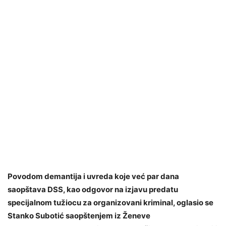
Povodom demantija i uvreda koje već par dana
saopštava DSS, kao odgovor na izjavu predatu
specijalnom tužiocu za organizovani kriminal, oglasio se
Stanko Subotić saopštenjem iz Ženeve