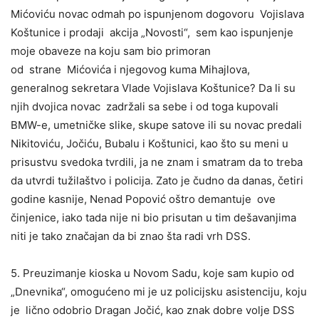
Mićoviću novac odmah po ispunjenom dogovoru Vojislava
Koštunice i prodaji akcija „Novosti“, sem kao ispunjenje
moje obaveze na koju sam bio primoran
od strane Mićovića i njegovog kuma Mihajlova,
generalnog sekretara Vlade Vojislava Koštunice? Da li su
njih dvojica novac zadržali sa sebe i od toga kupovali
BMW-e, umetničke slike, skupe satove ili su novac predali
Nikitoviću, Jočiću, Bubalu i Koštunici, kao što su meni u
prisustvu svedoka tvrdili, ja ne znam i smatram da to treba
da utvrdi tužilaštvo i policija. Zato je čudno da danas, četiri
godine kasnije, Nenad Popović oštro demantuje ove
činjenice, iako tada nije ni bio prisutan u tim dešavanjima
niti je tako značajan da bi znao šta radi vrh DSS.
5. Preuzimanje kioska u Novom Sadu, koje sam kupio od
„Dnevnika“, omogućeno mi je uz policijsku asistenciju, koju
je lično odobrio Dragan Jočić, kao znak dobre volje DSS