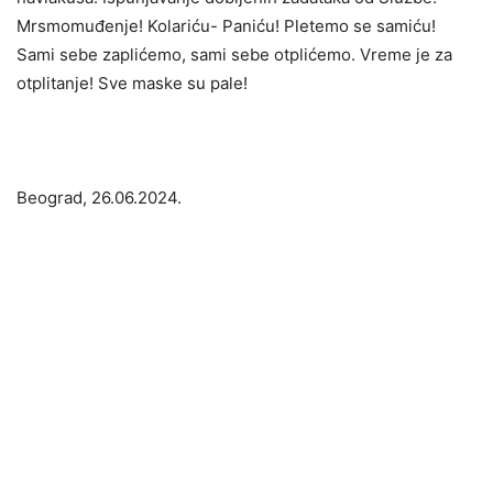
Mrsmomuđenje! Kolariću- Paniću! Pletemo se samiću!
Sami sebe zaplićemo, sami sebe otplićemo. Vreme je za
otplitanje! Sve maske su pale!
Beograd, 26.06.2024.