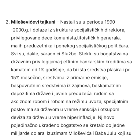
Miloševićevi tajkuni
– Nastali su u periodu 1990
-2000.g. i dolaze iz strukture socijalističkih direktora,
privilegovane dece komunista,titoističkih generala,
malih preduzetnika i ponekog socijalističkog političara.
Svi su, dakle, saradnici Službe. Steklu su bogatstva na
državnim privilegijama:j eftinim bankarskim kreditima sa
kamatom od 1% godišnje, da bi ista sredstva plasirali po
15% mesečno, srestvima iz primarne emisije,
bespovratnim sredstvima iz zajmova, beskamatnim
depozitima države i javnih preduzeća, radom sa
akciznom robom i robom na režimu uvoza, specijalnim
poslovima sa državom u vreme sankcija i otkupom
deviza za državu u vreme hiperinflacije. Njihovo
pojedinačno ukradeno bogatstvo se kretalo do jedne
milijarde dolara. Izuzimam Miloševića i Baba Julu koji su