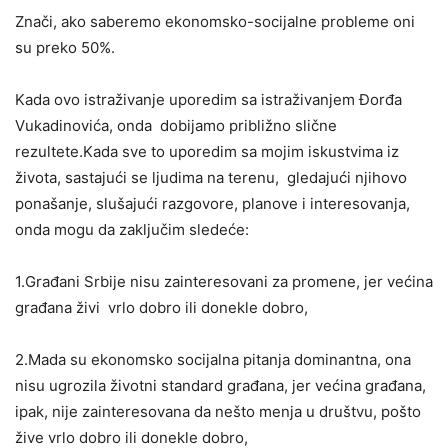
Znači, ako saberemo ekonomsko-socijalne probleme oni
su preko 50%.
Kada ovo istraživanje uporedim sa istraživanjem Đorđa
Vukadinovića, onda dobijamo približno slične
rezultete.Kada sve to uporedim sa mojim iskustvima iz
života, sastajući se ljudima na terenu, gledajući njihovo
ponašanje, slušajući razgovore, planove i interesovanja,
onda mogu da zaključim sledeće:
1.Građani Srbije nisu zainteresovani za promene, jer većina
građana živi vrlo dobro ili donekle dobro,
2.Mada su ekonomsko socijalna pitanja dominantna, ona
nisu ugrozila životni standard građana, jer većina građana,
ipak, nije zainteresovana da nešto menja u društvu, pošto
žive vrlo dobro ili donekle dobro,