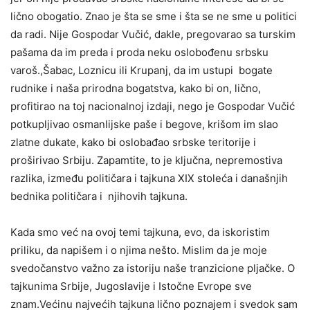
lično obogatio. Znao je šta se sme i šta se ne sme u politici
da radi. Nije Gospodar Vučić, dakle, pregovarao sa turskim
pašama da im preda i proda neku oslobođenu srbsku
varoš.,Šabac, Loznicu ili Krupanj, da im ustupi bogate
rudnike i naša prirodna bogatstva, kako bi on, lično,
profitirao na toj nacionalnoj izdaji, nego je Gospodar Vučić
potkupljivao osmanlijske paše i begove, krišom im slao
zlatne dukate, kako bi oslobađao srbske teritorije i
proširivao Srbiju. Zapamtite, to je ključna, nepremostiva
razlika, između političara i tajkuna XIX stoleća i današnjih
bednika političara i njihovih tajkuna.
Kada smo već na ovoj temi tajkuna, evo, da iskoristim
priliku, da napišem i o njima nešto. Mislim da je moje
svedočanstvo važno za istoriju naše tranzicione pljačke. O
tajkunima Srbije, Jugoslavije i Istočne Evrope sve
znam.Većinu najvećih tajkuna lično poznajem i svedok sam