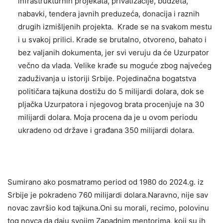
infrastrukturnih projekata, privatizacije, budžeta,
nabavki, tendera javnih preduzeća, donacija i raznih
drugih izmišljenih projekta. Krade se na svakom mestu
i u svakoj prilici. Krade se brutalno, otvoreno, bahato i
bez valjanih dokumenta, jer svi veruju da će Uzurpator
večno da vlada. Velike krađe su moguće zbog najvećeg
zaduživanja u istoriji Srbije. Pojedinačna bogatstva
političara tajkuna dostižu do 5 milijardi dolara, dok se
pljačka Uzurpatora i njegovog brata procenjuje na 30
milijardi dolara. Moja procena da je u ovom periodu
ukradeno od države i građana 350 milijardi dolara.
Sumirano ako posmatramo period od 1980 do 2024.g. iz
Srbije je pokradeno 760 milijardi dolara.Naravno, nije sav
novac završio kod tajkuna.Oni su morali, recimo, polovinu
tog novca da daju svojim Zapadnim mentorima, koji su ih