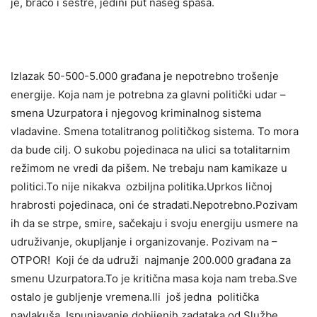
je, braćo i sestre, jedini put našeg spasa.
Izlazak 50-500-5.000 građana je nepotrebno trošenje
energije. Koja nam je potrebna za glavni politički udar –
smena Uzurpatora i njegovog kriminalnog sistema
vladavine. Smena totalitranog političkog sistema. To mora
da bude cilj. O sukobu pojedinaca na ulici sa totalitarnim
režimom ne vredi da pišem. Ne trebaju nam kamikaze u
politici.To nije nikakva ozbiljna politika.Uprkos ličnoj
hrabrosti pojedinaca, oni će stradati.Nepotrebno.Pozivam
ih da se strpe, smire, sačekaju i svoju energiju usmere na
udruživanje, okupljanje i organizovanje. Pozivam na –
OTPOR! Koji će da udruži najmanje 200.000 građana za
smenu Uzurpatora.To je kritična masa koja nam treba.Sve
ostalo je gubljenje vremena.Ili još jedna politička
navlakuša. Ispunjavanje dobijenih zadataka od Službe.