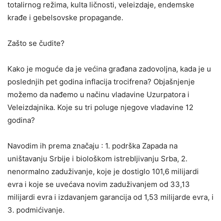
totalirnog režima, kulta ličnosti, veleizdaje, endemske
krađe i gebelsovske propagande.
Zašto se čudite?
Kako je moguće da je većina građana zadovoljna, kada je u
poslednjih pet godina inflacija trocifrena? Objašnjenje
možemo da nađemo u načinu vladavine Uzurpatora i
Veleizdajnika. Koje su tri poluge njegove vladavine 12
godina?
Navodim ih prema značaju : 1. podrška Zapada na
uništavanju Srbije i biološkom istrebljivanju Srba, 2.
nenormalno zaduživanje, koje je dostiglo 101,6 milijardi
evra i koje se uvećava novim zaduživanjem od 33,13
milijardi evra i izdavanjem garancija od 1,53 milijarde evra, i
3. podmićivanje.