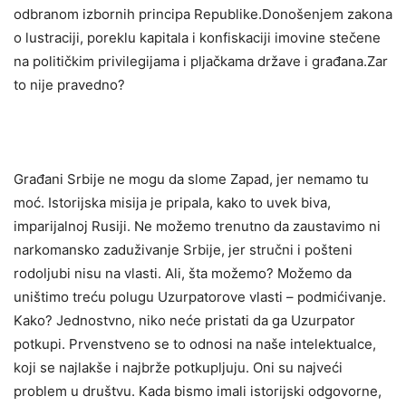
odbranom izbornih principa Republike.Donošenjem zakona
o lustraciji, poreklu kapitala i konfiskaciji imovine stečene
na političkim privilegijama i pljačkama države i građana.Zar
to nije pravedno?
Građani Srbije ne mogu da slome Zapad, jer nemamo tu
moć. Istorijska misija je pripala, kako to uvek biva,
imparijalnoj Rusiji. Ne možemo trenutno da zaustavimo ni
narkomansko zaduživanje Srbije, jer stručni i pošteni
rodoljubi nisu na vlasti. Ali, šta možemo? Možemo da
uništimo treću polugu Uzurpatorove vlasti – podmićivanje.
Kako? Jednostvno, niko neće pristati da ga Uzurpator
potkupi. Prvenstveno se to odnosi na naše intelektualce,
koji se najlakše i najbrže potkupljuju. Oni su najveći
problem u društvu. Kada bismo imali istorijski odgovorne,