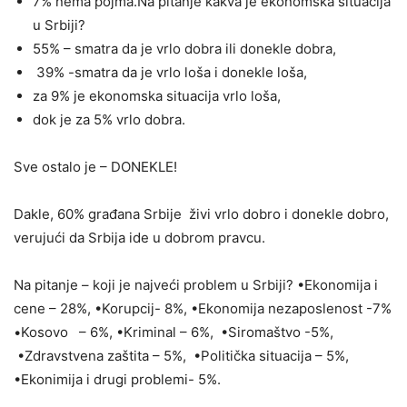
7% nema pojma.Na pitanje kakva je ekonomska situacija
u Srbiji?
55% – smatra da je vrlo dobra ili donekle dobra,
39% -smatra da je vrlo loša i donekle loša,
za 9% je ekonomska situacija vrlo loša,
dok je za 5% vrlo dobra.
Sve ostalo je – DONEKLE!
Dakle, 60% građana Srbije živi vrlo dobro i donekle dobro,
verujući da Srbija ide u dobrom pravcu.
Na pitanje – koji je najveći problem u Srbiji? •Ekonomija i
cene – 28%, •Korupcij- 8%, •Ekonomija nezaposlenost -7%
•Kosovo – 6%, •Kriminal – 6%, •Siromaštvo -5%,
•Zdravstvena zaštita – 5%, •Politička situacija – 5%,
•Ekonimija i drugi problemi- 5%.