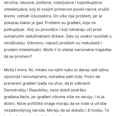
stručne, iskusne, poštene, rodoljubive i nepotkupljive
intelektualce, koji bi svojim primerom poveli narod, srušili
bismo odmah Uzurpatora. On više nije problem, jer je
pokazao kakav je gad. Problem su građani, koje on
potkupljuje. Koji su povodljivi i koji zatvaraju oči pred
sumanutim zaduživanjem države. Zato su onakvi rezultati u
istraživanju. Odnosno, najveći problem su mekušasti i
prodani intelektualci. Može li to stanje nacionalne tragedije
da se promeni?
Može.I mora. Ali, nikako na način kako to danas radi lažna
opozicija i korumpirane, estradne patriJote. Poziv da
prevareni građani izađu na ulice, da bi odbranili
Demokratiju i Republiku, neće dobiti podršku
građana.Neće, jer građani nikome više ne veruju. I to je
dobro. Nove političke snage moraju da se rode iz utrobe
nezadovoljnog naroda. Moraju da se dokažu i žrtvukju. To