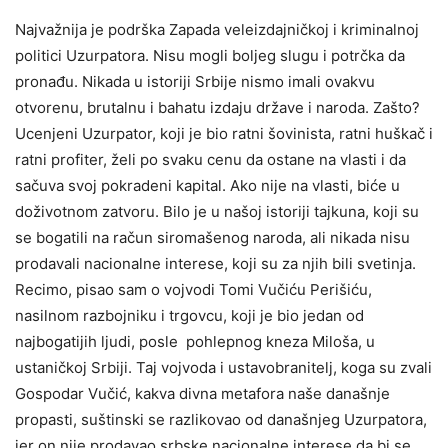
Najvažnija je podrška Zapada veleizdajničkoj i kriminalnoj
politici Uzurpatora. Nisu mogli boljeg slugu i potrčka da
pronađu. Nikada u istoriji Srbije nismo imali ovakvu
otvorenu, brutalnu i bahatu izdaju države i naroda. Zašto?
Ucenjeni Uzurpator, koji je bio ratni šovinista, ratni huškač i
ratni profiter, želi po svaku cenu da ostane na vlasti i da
sačuva svoj pokradeni kapital. Ako nije na vlasti, biće u
doživotnom zatvoru. Bilo je u našoj istoriji tajkuna, koji su
se bogatili na račun siromašenog naroda, ali nikada nisu
prodavali nacionalne interese, koji su za njih bili svetinja.
Recimo, pisao sam o vojvodi Tomi Vučiću Perišiću,
nasilnom razbojniku i trgovcu, koji je bio jedan od
najbogatijih ljudi, posle pohlepnog kneza Miloša, u
ustaničkoj Srbiji. Taj vojvoda i ustavobranitelj, koga su zvali
Gospodar Vučić, kakva divna metafora naše današnje
propasti, suštinski se razlikovao od današnjeg Uzurpatora,
jer on nije prodavao srbske nacionalne interese da bi se