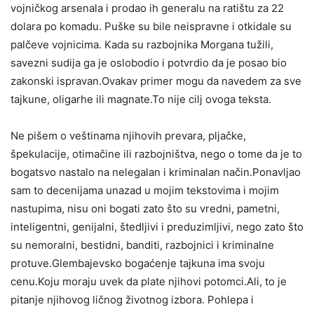
vojničkog arsenala i prodao ih generalu na ratištu za 22
dolara po komadu. Puške su bile neispravne i otkidale su
palčeve vojnicima. Kada su razbojnika Morgana tužili,
savezni sudija ga je oslobodio i potvrdio da je posao bio
zakonski ispravan.Ovakav primer mogu da navedem za sve
tajkune, oligarhe ili magnate.To nije cilj ovoga teksta.
Ne pišem o veštinama njihovih prevara, pljačke,
špekulacije, otimačine ili razbojništva, nego o tome da je to
bogatsvo nastalo na nelegalan i kriminalan način.Ponavljao
sam to decenijama unazad u mojim tekstovima i mojim
nastupima, nisu oni bogati zato što su vredni, pametni,
inteligentni, genijalni, štedljivi i preduzimljivi, nego zato što
su nemoralni, bestidni, banditi, razbojnici i kriminalne
protuve.Glembajevsko bogaćenje tajkuna ima svoju
cenu.Koju moraju uvek da plate njihovi potomci.Ali, to je
pitanje njihovog ličnog životnog izbora. Pohlepa i