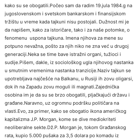
kako su se obogatili.Počeo sam da radim 19.jula 1984.g na
jugoslovenskom i svetskom bankarskom i finansijskom
tržištu u vreme kada tajkuni nisu postojali. Dužnost mi je
da napišem, kako za istoričare, tako i za naše potomke, o
fenomenu uspona tajkuna. Imena njihova za mene su
potpuno nevažna, pošto za njih niko ne zna već u drugoj
generaciji.Neka se time bave istražni organi, tužioci i
sudije.Pišem, dakle, iz sociološkog ugla njihovog nastanka
u smutnim vremenima nastanka tranzicije.Naziv tajkun se
upotrebljava najčešće na Balkanu, u Rusiji ih zovu oligarsi,
dok ih na Zapadu zovu moguli ili magnati.Zajednička
osobina im je da su se brzo obogatili, pljačkajući državu i
građane.Naravno, uz ogromnu podršku političara na
vlasti.Evo, za primer, kako se obogatio ikona američkog
kapitalizma J.P. Morgan, kome se dive mediokriteti
neoliberalne sekte.Dž.P. Morgan je, tokom Građanskog
rata, kupio 5.000 pušaka za 3,5 dolara po komadu iz