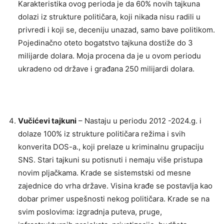
Karakteristika ovog perioda je da 60% novih tajkuna
dolazi iz strukture političara, koji nikada nisu radili u
privredi i koji se, deceniju unazad, samo bave politikom.
Pojedinačno oteto bogatstvo tajkuna dostiže do 3
milijarde dolara. Moja procena da je u ovom periodu
ukradeno od države i građana 250 milijardi dolara.
Vučićevi tajkuni
– Nastaju u periodu 2012 -2024.g. i
dolaze 100% iz strukture političara režima i svih
konverita DOS-a., koji prelaze u kriminalnu grupaciju
SNS. Stari tajkuni su potisnuti i nemaju više pristupa
novim pljačkama. Krade se sistemstski od mesne
zajednice do vrha države. Visina krađe se postavlja kao
dobar primer uspešnosti nekog političara. Krade se na
svim poslovima: izgradnja puteva, pruge,