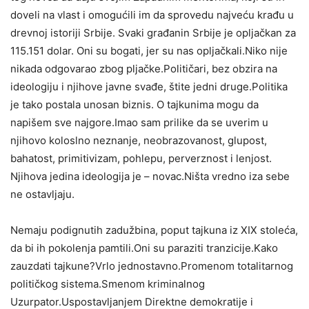
doveli na vlast i omogućili im da sprovedu najveću krađu u
drevnoj istoriji Srbije. Svaki građanin Srbije je opljačkan za
115.151 dolar. Oni su bogati, jer su nas opljačkali.Niko nije
nikada odgovarao zbog pljačke.Političari, bez obzira na
ideologiju i njihove javne svađe, štite jedni druge.Politika
je tako postala unosan biznis. O tajkunima mogu da
napišem sve najgore.Imao sam prilike da se uverim u
njihovo koloslno neznanje, neobrazovanost, glupost,
bahatost, primitivizam, pohlepu, perverznost i lenjost.
Njihova jedina ideologija je – novac.Ništa vredno iza sebe
ne ostavljaju.
Nemaju podignutih zadužbina, poput tajkuna iz XIX stoleća,
da bi ih pokolenja pamtili.Oni su paraziti tranzicije.Kako
zauzdati tajkune?Vrlo jednostavno.Promenom totalitarnog
političkog sistema.Smenom kriminalnog
Uzurpator.Uspostavljanjem Direktne demokratije i