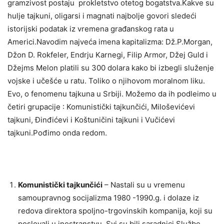
gramzivost postaju prokletstvo otetog bogatstva.Kakve su
hulje tajkuni, oligarsi i magnati najbolje govori sledeći
istorijski podatak iz vremena građanskog rata u
Americi.Navodim najveća imena kapitalizma: Dž.P.Morgan,
Džon D. Rokfeler, Endrju Karnegi, Filip Armor, Džej Guld i
Džejms Melon platili su 300 dolara kako bi izbegli služenje
vojske i učešće u ratu. Toliko o njihovom moralnom liku.
Evo, o fenomenu tajkuna u Srbiji. Možemo da ih podleimo u
četiri grupacije : Komunistički tajkunčići, Miloševićevi
tajkuni, Đinđićevi i Koštuničini tajkuni i Vučićevi
tajkuni.Pođimo onda redom.
Komunistički tajkunčići
– Nastali su u vremenu
samoupravnog socijalizma 1980 -1990.g. i dolaze iz
redova direktora spoljno-trgovinskih kompanija, koji su
poslovali u inostranstvu. Svi su bili saradnici Službe,