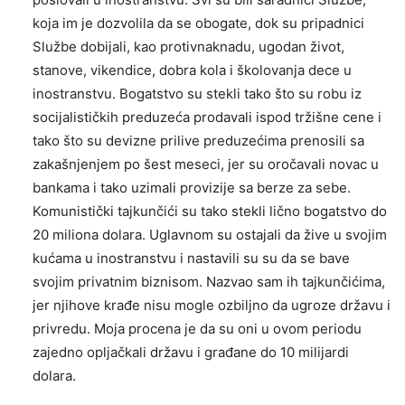
koja im je dozvolila da se obogate, dok su pripadnici
Službe dobijali, kao protivnaknadu, ugodan život,
stanove, vikendice, dobra kola i školovanja dece u
inostranstvu. Bogatstvo su stekli tako što su robu iz
socijalističkih preduzeća prodavali ispod tržišne cene i
tako što su devizne prilive preduzećima prenosili sa
zakašnjenjem po šest meseci, jer su oročavali novac u
bankama i tako uzimali provizije sa berze za sebe.
Komunistički tajkunčići su tako stekli lično bogatstvo do
20 miliona dolara. Uglavnom su ostajali da žive u svojim
kućama u inostranstvu i nastavili su su da se bave
svojim privatnim biznisom. Nazvao sam ih tajkunčićima,
jer njihove krađe nisu mogle ozbiljno da ugroze državu i
privredu. Moja procena je da su oni u ovom periodu
zajedno opljačkali državu i građane do 10 milijardi
dolara.