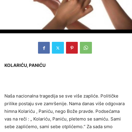
KOLARIĆU, PANIĆU
Naša nacionalna tragedija se sve više zapliće. Političke
prilike postaju sve zamršenije. Nama danas više odgovara
himna Kolariću , Paniću, nego Bože pravde. Podsećama
vas na reči : „ Kolariću, Paniću, pletemo se samiću. Sami
sebe zaplićemo, sami sebe otplićemo.“ Za sada smo