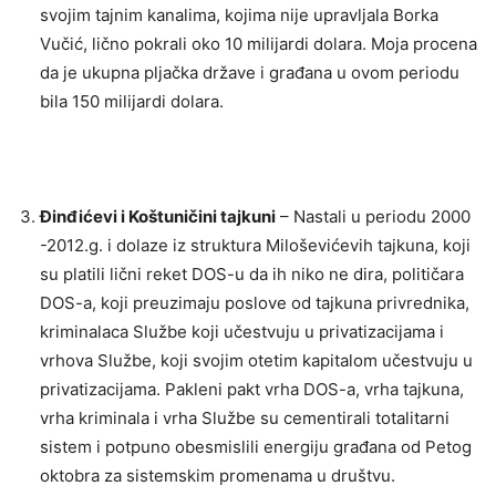
svojim tajnim kanalima, kojima nije upravljala Borka
Vučić, lično pokrali oko 10 milijardi dolara. Moja procena
da je ukupna pljačka države i građana u ovom periodu
bila 150 milijardi dolara.
Đinđićevi i Koštuničini tajkuni
– Nastali u periodu 2000
-2012.g. i dolaze iz struktura Miloševićevih tajkuna, koji
su platili lični reket DOS-u da ih niko ne dira, političara
DOS-a, koji preuzimaju poslove od tajkuna privrednika,
kriminalaca Službe koji učestvuju u privatizacijama i
vrhova Službe, koji svojim otetim kapitalom učestvuju u
privatizacijama. Pakleni pakt vrha DOS-a, vrha tajkuna,
vrha kriminala i vrha Službe su cementirali totalitarni
sistem i potpuno obesmislili energiju građana od Petog
oktobra za sistemskim promenama u društvu.