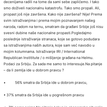
decenijama radili na tome da sami sebe zaplićemo. I tako
smo doživeli nacionalnu katastrofu. Tako smo propali. Ali,
propast još nije završena. Kako nije završena? Nije! Prema
svim istraživanjima i prema mojim poznavanjem našeg
naroda, radom na ternu, smatram da građani Srbije još nisu
svesni dubine naše nacionalne propasti.Pogledajmo
poslednje istraživanje stranaca, koje se gotovo podudara
sa istraživanjima naših autora, koje sam već navodio u
mojim kolumnama. Istraživanje IRI / International
Republican Instititute / o mišljenje građana na Helmu.
Podaci za Srbiju. Za sada me samo to interesuje.Na pitanje
– da li zemlja ide u dobrom pravcu ?
• 56% smatra da Srbija ide u dobrom pravcu,
• 37% smatra da Srbija ide u pogrešnom pravcu