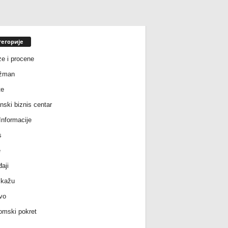
тегорије
ze i procene
žman
te
nski biznis centar
nformacije
s
e
aji
 kažu
vo
mski pokret