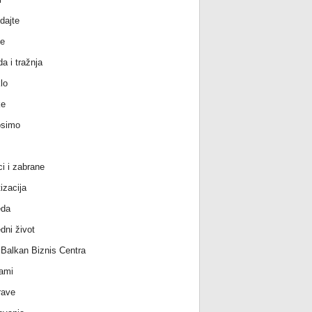
dajte
e
a i tražnja
lo
ke
osimo
ci i zabrane
izacija
eda
dni život
l Balkan Biznis Centra
ami
rave