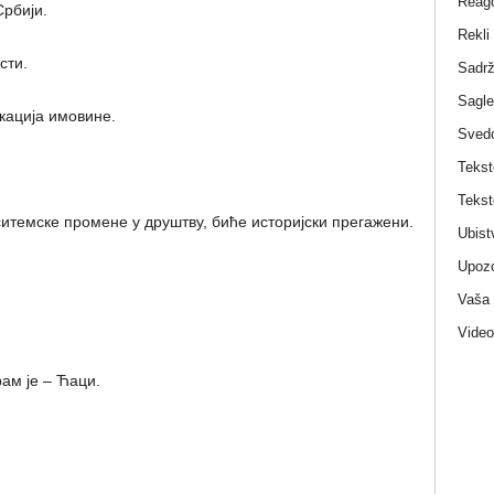
Reag
рбији.
Rekli
сти.
Sadrž
Sagle
кација имовине.
Sved
Tekst
Tekst
ситемске промене у друштву, биће историјски прегажени.
Ubist
Upozo
Vaša
Video
ам је – Ћаци.