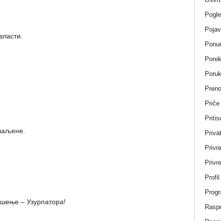
Pogle
Pojav
власти.
Ponud
Porek
Poru
Pren
Priče
Pritis
ваљене.
Privat
Privr
Privre
Profi
Progr
пшење – Узурпатора!
Rasp