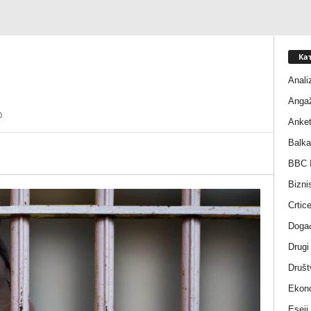
Ка
Anali
Anga
0
Anke
Balka
BBC I
Bizni
Crtic
Događ
Drugi
Društ
Ekono
Eseji