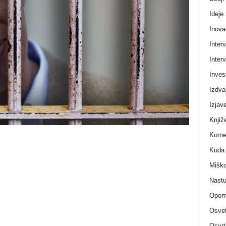
Ideje
Inova
Interv
Interv
Invest
Izdva
Izjav
Knjiž
Komen
Kuda 
Miško
Nastu
Opom
Osvet
Osvrt