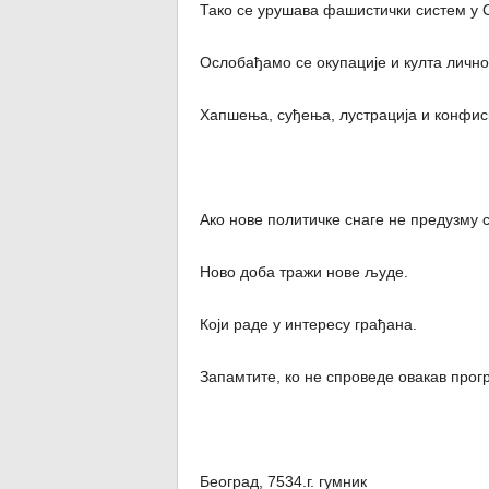
Тако се урушава фашистички систем у С
Ослобађамо се окупације и култа лично
Хапшења, суђења, лустрација и конфис
Ако нове политичке снаге не предузму 
Ново доба тражи нове људе.
Који раде у интересу грађана.
Запамтите, ко не спроведе овакав прогр
Београд, 7534.г. гумник