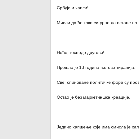
Србује и хапси!
Мисли да ће тако сигурно да остане на 
Неће, господо другови!
Прошло је 13 година његове тиранија.
Све спиноване политичке форе су про
Остао је без маркетиншке креације.
Једино хапшење које има смисла је ха