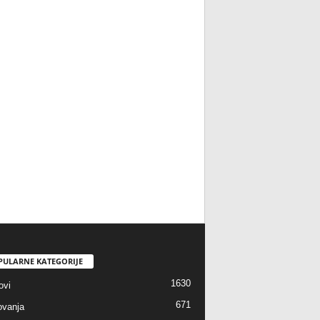
PULARNE KATEGORIJE
1630
ovi
671
vanja