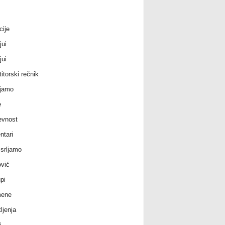
cije
jui
jui
itorski rečnik
jamo
e
evnost
tari
srljamo
vić
pi
ene
ljenja
i