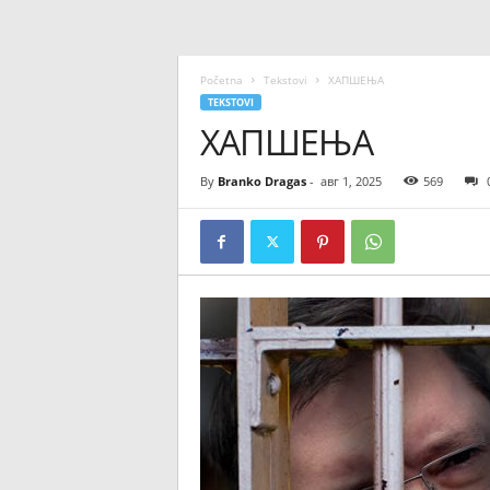
Početna
Tekstovi
ХАПШЕЊА
TEKSTOVI
ХАПШЕЊА
By
Branko Dragas
-
авг 1, 2025
569