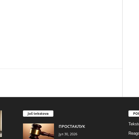
Još tekstova
PO
Tekst
ПРОСТАКЛУК
Reago
јул 30, 2026