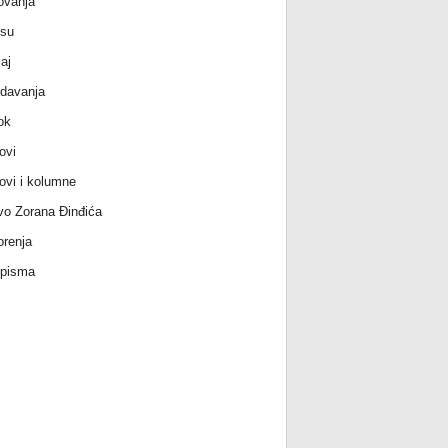
ovanja
 su
aj
davanja
ok
ovi
ovi i kolumne
vo Zorana Đinđića
renja
 pisma