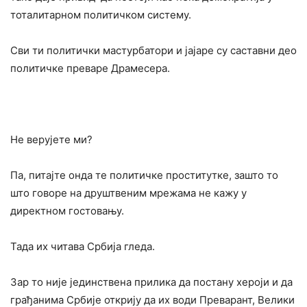
тоталитарном политичком систему.
Сви ти политички мастурбатори и јајаре су саставни део
политичке преваре Драмесера.
Не верујете ми?
Па, питајте онда те политичке проститутке, зашто то
што говоре на друштвеним мрежама не кажу у
директном гостовању.
Тада их читава Србија гледа.
Зар то није јединствена прилика да постану хероји и да
грађанима Србије открију да их води Преварант, Велики