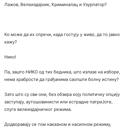
Лажов, Велеиздајник, Криминалац и Узурпатор?
Ко може да их спречи, када гостују у живо, да то јавно
кажу?
Нико!
Па, зашто НИКО од тих бедника, што излазе на изборе,
нема храбрости да грађанима саопшти болну истину?
Зато што су сви они, без обзира коју политичку опцију
заступају, аутошовинисти или естрадне патриЈоте,
слуге велеиздајничког режима.
Додворавају се том наказном и насилном режиму,