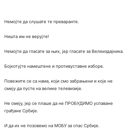
Немојте да слушате те преваранте.
Ништа им не верујте!
Немојте да гласате за њих, јер гласате за Велеиздајника.
Бојкотујте намештене и противуставне изборе.
Повежите се са нама, који смо забрањени и које не
смеју да пусте на велике телевизије.
Не смеју, јер се плаше да не ПРОБУДИМО успаване
грађане Србије.
И да их не позовемо на МОБУ за спас Србије.