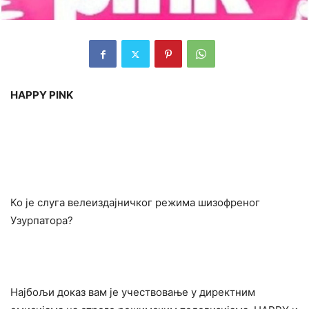
HAPPY PINK
Ко је слуга велеиздајничког режима шизофреног
Узурпатора?
Најбољи доказ вам је учествовање у директним