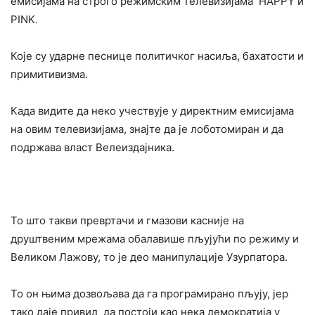
емисијама на строго режимским телевизијама HAPPY и
PINK.
Које су ударне песнице политичког насиља, бахатости и
примитивизма.
Када видите да неко учествује у директним емисијама
на овим телевизијама, знајте да је лоботомиран и да
подржава власт Велеиздајника.
То што такви превртачи и гмазови касније на
друштвеним мрежама обалавише пљујући по режиму и
Великом Лажову, то је део манипулације Узурпатора.
То он њима дозвољава да га програмирано пљују, јер
тако даје привид да постоји као нека демократија у