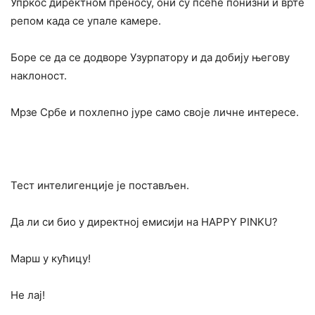
Упркос директном преносу, они су псеће понизни и врте
репом када се упале камере.
Боре се да се додворе Узурпатору и да добију његову
наклоност.
Мрзе Србе и похлепно јуре само своје личне интересе.
Тест интелигенције је постављен.
Да ли си био у директној емисији на HAPPY PINKU?
Марш у кућицу!
Не лај!