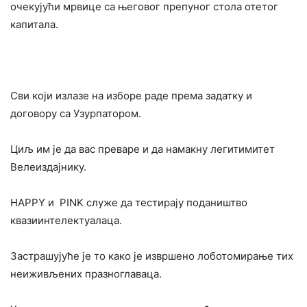
очекујући мрвице са његовог препуног стола отетог
капитала.
Сви који излазе на изборе раде према задатку и
договору са Узурпатором.
Циљ им је да вас преваре и да намакну легитимитет
Велеиздајнику.
HAPPY и PINK служе да тестирају подаништво
квазиинтелектуалаца.
Застрашујуће је то како је извршено лоботомирање тих
неиживљених празноглаваца.