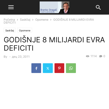
Početna
Sadržaj
Opomene
GODIŠNJE 8 MILIJARDI EVRA
DEFICITI
Sadržaj
Opomene
GODIŠNJE 8 MILIJARDI EVRA
DEFICITI
1114
0
By
-
дец 23, 2011