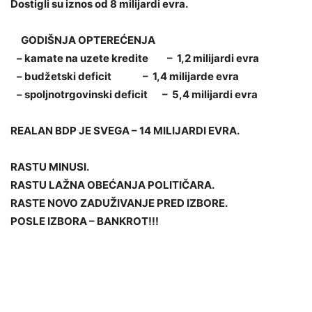
Dostigli su iznos od 8 milijardi evra.
GODIŠNJA OPTEREĆENJA
– kamate na uzete kredite – 1,2 milijardi evra
– budžetski deficit – 1,4 milijarde evra
– spoljnotrgovinski deficit – 5,4 milijardi evra
REALAN BDP JE SVEGA – 14 MILIJARDI EVRA.
RASTU MINUSI.
RASTU LAŽNA OBEĆANJA POLITIČARA.
RASTE NOVO ZADUŽIVANJE PRED IZBORE.
POSLE IZBORA – BANKROT!!!