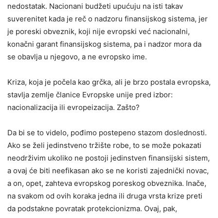
nedostatak. Nacionani budžeti upućuju na isti takav
suverenitet kada je reč o nadzoru finansijskog sistema, jer
je poreski obveznik, koji nije evropski već nacionalni,
konačni garant finansijskog sistema, pa i nadzor mora da
se obavlja u njegovo, a ne evropsko ime.
Kriza, koja je počela kao grčka, ali je brzo postala evropska,
stavlja zemlje članice Evropske unije pred izbor:
nacionalizacija ili evropeizacija. Zašto?
Da bi se to videlo, pođimo postepeno stazom doslednosti.
Ako se želi jedinstveno tržište robe, to se može pokazati
neodrživim ukoliko ne postoji jedinstven finansijski sistem,
a ovaj će biti neefikasan ako se ne koristi zajednički novac,
a on, opet, zahteva evropskog poreskog obveznika. Inače,
na svakom od ovih koraka jedna ili druga vrsta krize preti
da podstakne povratak protekcionizma. Ovaj, pak,