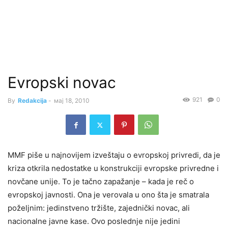
Evropski novac
921
0
By
Redakcija
-
мај 18, 2010
MMF piše u najnovijem izveštaju o evropskoj privredi, da je
kriza otkrila nedostatke u konstrukciji evropske privredne i
novčane unije. To je tačno zapažanje – kada je reč o
evropskoj javnosti. Ona je verovala u ono šta je smatrala
poželjnim: jedinstveno tržište, zajednički novac, ali
nacionalne javne kase. Ovo poslednje nije jedini