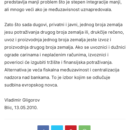
predstavlja manji problem što je stepen integracije manji,
ali mnogo veći ako je međuzavisnost uznapredovala.
Zato što sada dugovi, privatni i javni, jednog broja zemalja
jesu potraživanja drugog broja zemalja ili, drukčije rečeno,
uvoz i proizvodnja jednog broja zemalja jeste izvoz i
proizvodnja drugog broja zemalja. Ako se uvoznici i dužnici
ograde carinama i neplaćenim računima, izvoznici i
poverioci će izgubiti tržište i finansijska potraživanja.
Alternativa je veća fiskalna međuzavinost i centralizacija
nadzora nad bankama. To je izbor kojim se odlučuje
sudbina evropskog novca.
Vladimir Gligorov
Blic, 13.05.2010.