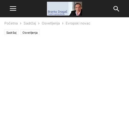
Početna
Sadržaj
Osvetljenja
Evropski novac
Sadržaj
Osvetljenja