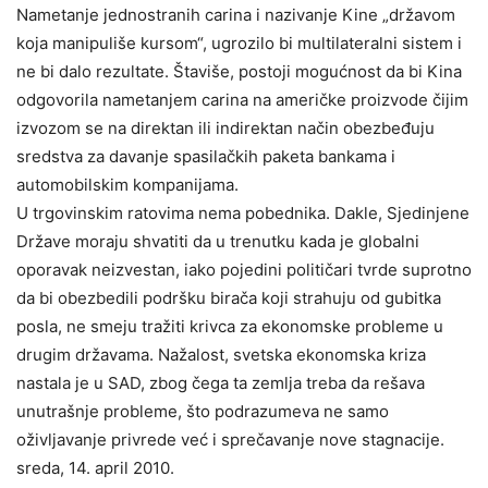
Nametanje jednostranih carina i nazivanje Kine „državom
koja manipuliše kursom“, ugrozilo bi multilateralni sistem i
ne bi dalo rezultate. Štaviše, postoji mogućnost da bi Kina
odgovorila nametanjem carina na američke proizvode čijim
izvozom se na direktan ili indirektan način obezbeđuju
sredstva za davanje spasilačkih paketa bankama i
automobilskim kompanijama.
U trgovinskim ratovima nema pobednika. Dakle, Sjedinjene
Države moraju shvatiti da u trenutku kada je globalni
oporavak neizvestan, iako pojedini političari tvrde suprotno
da bi obezbedili podršku birača koji strahuju od gubitka
posla, ne smeju tražiti krivca za ekonomske probleme u
drugim državama. Nažalost, svetska ekonomska kriza
nastala je u SAD, zbog čega ta zemlja treba da rešava
unutrašnje probleme, što podrazumeva ne samo
oživljavanje privrede već i sprečavanje nove stagnacije.
sreda, 14. april 2010.