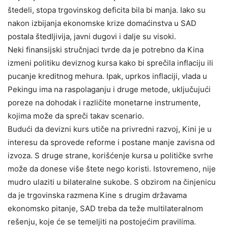
štedeli, stopa trgovinskog deficita bila bi manja. Iako su
nakon izbijanja ekonomske krize domaćinstva u SAD
postala štedljivija, javni dugovi i dalje su visoki.
Neki finansijski stručnjaci tvrde da je potrebno da Kina
izmeni politiku deviznog kursa kako bi sprečila inflaciju ili
pucanje kreditnog mehura. Ipak, uprkos inflaciji, vlada u
Pekingu ima na raspolaganju i druge metode, uključujući
poreze na dohodak i različite monetarne instrumente,
kojima može da spreči takav scenario.
Budući da devizni kurs utiče na privredni razvoj, Kini je u
interesu da sprovede reforme i postane manje zavisna od
izvoza. S druge strane, korišćenje kursa u političke svrhe
može da donese više štete nego koristi. Istovremeno, nije
mudro ulaziti u bilateralne sukobe. S obzirom na činjenicu
da je trgovinska razmena Kine s drugim državama
ekonomsko pitanje, SAD treba da teže multilateralnom
rešenju, koje će se temeljiti na postojećim pravilima.