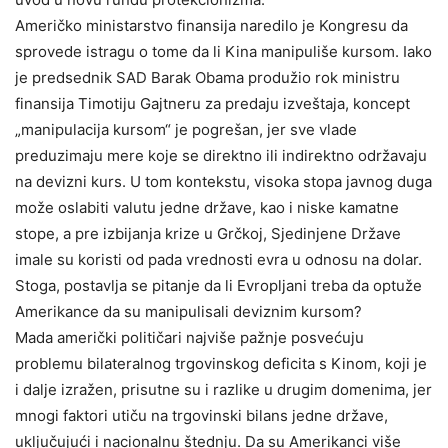
Američko ministarstvo finansija naredilo je Kongresu da
sprovede istragu o tome da li Kina manipuliše kursom. Iako
je predsednik SAD Barak Obama produžio rok ministru
finansija Timotiju Gajtneru za predaju izveštaja, koncept
„manipulacija kursom“ je pogrešan, jer sve vlade
preduzimaju mere koje se direktno ili indirektno održavaju
na devizni kurs. U tom kontekstu, visoka stopa javnog duga
može oslabiti valutu jedne države, kao i niske kamatne
stope, a pre izbijanja krize u Grčkoj, Sjedinjene Države
imale su koristi od pada vrednosti evra u odnosu na dolar.
Stoga, postavlja se pitanje da li Evropljani treba da optuže
Amerikance da su manipulisali deviznim kursom?
Mada američki političari najviše pažnje posvećuju
problemu bilateralnog trgovinskog deficita s Kinom, koji je
i dalje izražen, prisutne su i razlike u drugim domenima, jer
mnogi faktori utiču na trgovinski bilans jedne države,
uključujući i nacionalnu štednju. Da su Amerikanci više