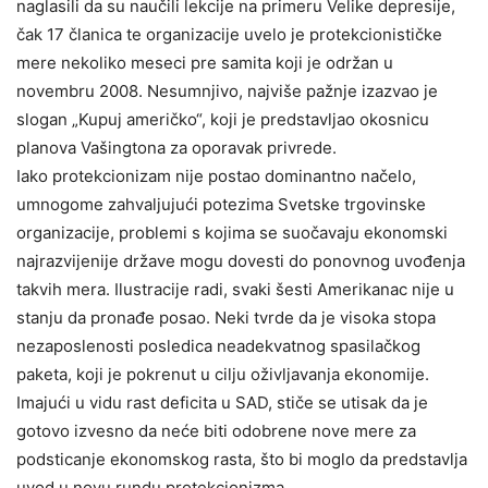
naglasili da su naučili lekcije na primeru Velike depresije,
čak 17 članica te organizacije uvelo je protekcionističke
mere nekoliko meseci pre samita koji je održan u
novembru 2008. Nesumnjivo, najviše pažnje izazvao je
slogan „Kupuj američko“, koji je predstavljao okosnicu
planova Vašingtona za oporavak privrede.
Iako protekcionizam nije postao dominantno načelo,
umnogome zahvaljujući potezima Svetske trgovinske
organizacije, problemi s kojima se suočavaju ekonomski
najrazvijenije države mogu dovesti do ponovnog uvođenja
takvih mera. Ilustracije radi, svaki šesti Amerikanac nije u
stanju da pronađe posao. Neki tvrde da je visoka stopa
nezaposlenosti posledica neadekvatnog spasilačkog
paketa, koji je pokrenut u cilju oživljavanja ekonomije.
Imajući u vidu rast deficita u SAD, stiče se utisak da je
gotovo izvesno da neće biti odobrene nove mere za
podsticanje ekonomskog rasta, što bi moglo da predstavlja
uvod u novu rundu protekcionizma.