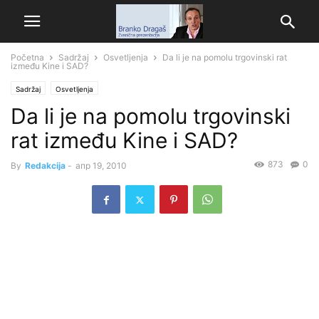
Početna
Sadržaj
Osvetljenja
Da li je na pomolu trgovinski rat
između Kine i SAD?
Sadržaj
Osvetljenja
Da li je na pomolu trgovinski
rat između Kine i SAD?
873
0
By
Redakcija
-
апр 19, 2010