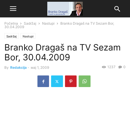
Početna
Sadržaj
Nastupi
Branko Dragaš na TV Sezam Bor,
30.04.2009
Sadržaj
Nastupi
Branko Dragaš na TV Sezam
Bor, 30.04.2009
1237
0
By
Redakcija
-
мај 1, 2009