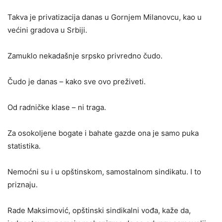
Takva je privatizacija danas u Gornjem Milanovcu, kao u
većini gradova u Srbiji.
Zamuklo nekadašnje srpsko privredno čudo.
Čudo je danas – kako sve ovo preživeti.
Od radničke klase – ni traga.
Za osokoljene bogate i bahate gazde ona je samo puka
statistika.
Nemoćni su i u opštinskom, samostalnom sindikatu. I to
priznaju.
Rade Maksimović, opštinski sindikalni vođa, kaže da,