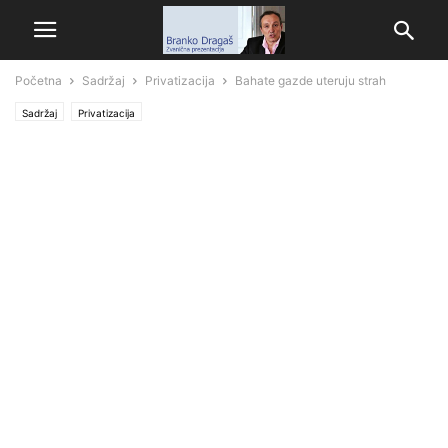
Početna
Sadržaj
Privatizacija
Bahate gazde uteruju strah
Sadržaj
Privatizacija