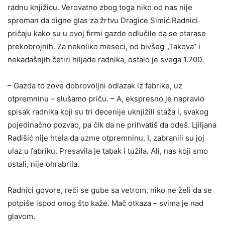
radnu knjižicu. Verovatno zbog toga niko od nas nije
spreman da digne glas za žrtvu Dragice Simić.Radnici
pričaju kako su u ovoj firmi gazde odlučile da se otarase
prekobrojnih. Za nekoliko meseci, od bivšeg „Takova“ i
nekadašnjih četiri hiljade radnika, ostalo je svega 1.700.
– Gazda to zove dobrovoljni odlazak iz fabrike, uz
otpremninu – slušamo priču. – A, ekspresno je napravio
spisak radnika koji su tri decenije uknjižili staža i, svakog
pojedinačno pozvao, pa čik da ne prihvatiš da odeš. Ljiljana
Radišić nije htela da uzme otpremninu. I, zabranili su joj
ulaz u fabriku. Presavila je tabak i tužila. Ali, nas koji smo
ostali, nije ohrabrila.
Radnici govore, reči se gube sa vetrom, niko ne želi da se
potpiše ispod onog što kaže. Mač otkaza – svima je nad
glavom.