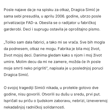
Posle najave da je na spisku za otkaz, Dragica Simić je
sama sebi presudila, u aprilu 2006. godine, ubrzo posle
privatizacije FAD-a. Obesila se o radijator u fabričkoj
garderobi. Deci i suprugu ostavila je oproštajno pismo.
„Toliko sam dala fabrici, a tako mi se vraća. Sve bih mogla
da podnesem, otkaz ne mogu. Fabrika je bila moj život,
život mojoj deci. Danima gledam kako s njom i moj život
umire. Molim decu da mi ne zamere, možda će ih posle
moje smrti neko prigrliti“, napisala je u poslednjoj poruci
Dragica Simić.
O svojoj tragediji Simići nikada, u protekle gotovo dve
godine, nisu govorili. Otvorili su dušu u sredu, prvi put.
Ispričali su priču o ljudskom zaboravu, nebrizi, izneverenoj
nekadašnjoj radničkoj solidarnosti.