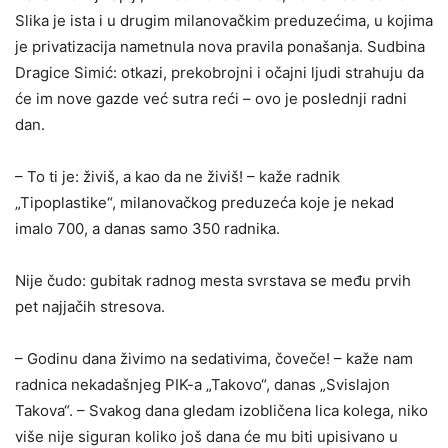
Slika je ista i u drugim milanovačkim preduzećima, u kojima
je privatizacija nametnula nova pravila ponašanja. Sudbina
Dragice Simić: otkazi, prekobrojni i očajni ljudi strahuju da
će im nove gazde već sutra reći – ovo je poslednji radni
dan.
– To ti je: živiš, a kao da ne živiš! – kaže radnik
„Tipoplastike“, milanovačkog preduzeća koje je nekad
imalo 700, a danas samo 350 radnika.
Nije čudo: gubitak radnog mesta svrstava se među prvih
pet najjačih stresova.
– Godinu dana živimo na sedativima, čoveče! – kaže nam
radnica nekadašnjeg PIK-a „Takovo“, danas „Svislajon
Takova“. – Svakog dana gledam izobličena lica kolega, niko
više nije siguran koliko još dana će mu biti upisivano u