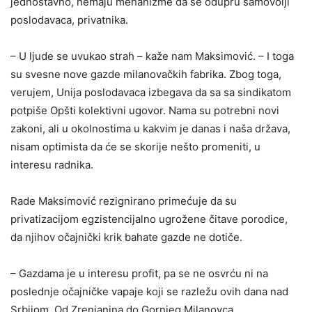
jednostavno, nemaju mehanizme da se odupru samovolji
poslodavaca, privatnika.
– U ljude se uvukao strah – kaže nam Maksimović. – I toga
su svesne nove gazde milanovačkih fabrika. Zbog toga,
verujem, Unija poslodavaca izbegava da sa sa sindikatom
potpiše Opšti kolektivni ugovor. Nama su potrebni novi
zakoni, ali u okolnostima u kakvim je danas i naša država,
nisam optimista da će se skorije nešto promeniti, u
interesu radnika.
Rade Maksimović rezignirano primećuje da su
privatizacijom egzistencijalno ugrožene čitave porodice,
da njihov očajnički krik bahate gazde ne dotiče.
– Gazdama je u interesu profit, pa se ne osvrću ni na
poslednje očajničke vapaje koji se razležu ovih dana nad
Srbijom. Od Zrenjanina do Gornjeg Milanovca.