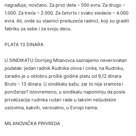
nagrađuje, novčano. Za prvo dete – 500 evra. Za drugo –
1.000. Za treće – 2.000. Za četvrto i svako sledeće – 4.000
evra. Ali, ovde su vlasnici preduzeća radnici, koji su gradili
fabriku za sebe i za svoju decu.
PLATA 13 DINARA
U SINDIKATU Gornjeg Milanovca saznajemo neverovatan
podatak: jedan radnik Rudnika olova i cinka, na Rudniku,
zaradio je u oktobru prošle godine platu od 9,12 dinara.
Bruto – 13 dinara. U sindikatu kažu: zar to nije sramota i
poniženje? Istovremeno, u sindikatu napominju da posle
privatizacije rudnika rudari rade u takvim neljudskim
uslovima, kakvih, verovatno, u Evropi nema.
MILANOVAČKA PRIVREDA