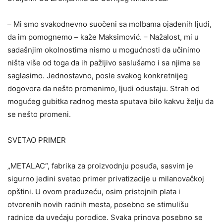
– Mi smo svakodnevno suočeni sa molbama ojađenih ljudi,
da im pomognemo – kaže Maksimović. – Nažalost, mi u
sadašnjim okolnostima nismo u mogućnosti da učinimo
ništa više od toga da ih pažljivo saslušamo i sa njima se
saglasimo. Jednostavno, posle svakog konkretnijeg
dogovora da nešto promenimo, ljudi odustaju. Strah od
mogućeg gubitka radnog mesta sputava bilo kakvu želju da
se nešto promeni.
SVETAO PRIMER
„METALAC“, fabrika za proizvodnju posuđa, sasvim je
sigurno jedini svetao primer privatizacije u milanovačkoj
opštini. U ovom preduzeću, osim pristojnih plata i
otvorenih novih radnih mesta, posebno se stimulišu
radnice da uvećaju porodice. Svaka prinova posebno se