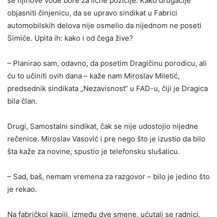
se njihove vođe bore za lične pozicije. Kako drugačije
objasniti činjenicu, da se upravo sindikat u Fabrici
automobilskih delova nije osmelio da nijednom ne poseti
Simiće. Upita ih: kako i od čega žive?
– Planirao sam, odavno, da posetim Dragičinu porodicu, ali
ću to učiniti ovih dana – kaže nam Miroslav Miletić,
predsednik sindikata „Nezavisnost“ u FAD-u, čiji je Dragica
bila član.
Drugi, Samostalni sindikat, čak se nije udostojio nijedne
rečenice. Miroslav Vasović i pre nego što je izustio da bilo
šta kaže za novine, spustio je telefonsku slušalicu.
– Sad, baš, nemam vremena za razgovor – bilo je jedino što
je rekao.
Na fabričkoj kapiji, između dve smene, ućutali se radnici.