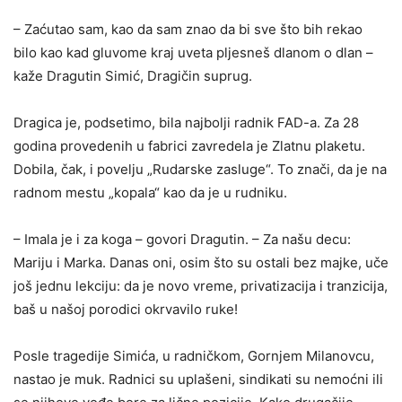
– Zaćutao sam, kao da sam znao da bi sve što bih rekao
bilo kao kad gluvome kraj uveta pljesneš dlanom o dlan –
kaže Dragutin Simić, Dragičin suprug.
Dragica je, podsetimo, bila najbolji radnik FAD-a. Za 28
godina provedenih u fabrici zavredela je Zlatnu plaketu.
Dobila, čak, i povelju „Rudarske zasluge“. To znači, da je na
radnom mestu „kopala“ kao da je u rudniku.
– Imala je i za koga – govori Dragutin. – Za našu decu:
Mariju i Marka. Danas oni, osim što su ostali bez majke, uče
još jednu lekciju: da je novo vreme, privatizacija i tranzicija,
baš u našoj porodici okrvavilo ruke!
Posle tragedije Simića, u radničkom, Gornjem Milanovcu,
nastao je muk. Radnici su uplašeni, sindikati su nemoćni ili