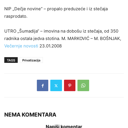
NIP „Dečje novine“ – propalo preduzeće i iz stečaja
rasprodato.
UTRO „Šumadija“ – imovina na dobošu iz stečaja, od 350
radnika ostala jedva stotina. M. MARKOVIĆ – M. BOŠNJAK,
Večernje novosti
23.01.2008
TAGS
Privatizacija
NEMA KOMENTARA
Napiši komentar