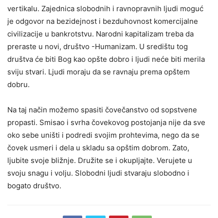
vertikalu. Zajednica slobodnih i ravnopravnih ljudi moguć
je odgovor na bezidejnost i bezduhovnost komercijalne
civilizacije u bankrotstvu. Narodni kapitalizam treba da
preraste u novi, društvo -Humanizam. U središtu tog
društva će biti Bog kao opšte dobro i ljudi neće biti merila
sviju stvari. Ljudi moraju da se ravnaju prema opštem
dobru.
Na taj način možemo spasiti čovečanstvo od sopstvene
propasti. Smisao i svrha čovekovog postojanja nije da sve
oko sebe uništi i podredi svojim prohtevima, nego da se
čovek usmeri i dela u skladu sa opštim dobrom. Zato,
ljubite svoje bližnje. Družite se i okupljajte. Verujete u
svoju snagu i volju. Slobodni ljudi stvaraju slobodno i
bogato društvo.