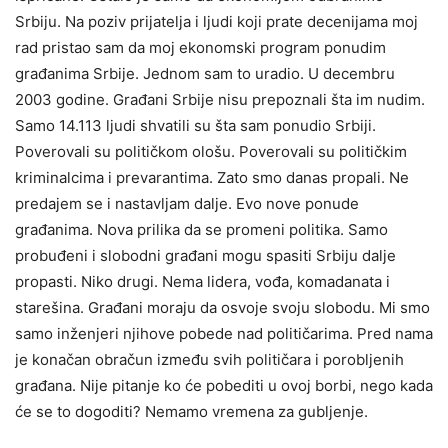
Srbiju. Na poziv prijatelja i ljudi koji prate decenijama moj
rad pristao sam da moj ekonomski program ponudim
građanima Srbije. Jednom sam to uradio. U decembru
2003 godine. Građani Srbije nisu prepoznali šta im nudim.
Samo 14.113 ljudi shvatili su šta sam ponudio Srbiji.
Poverovali su političkom ološu. Poverovali su političkim
kriminalcima i prevarantima. Zato smo danas propali. Ne
predajem se i nastavljam dalje. Evo nove ponude
građanima. Nova prilika da se promeni politika. Samo
probuđeni i slobodni građani mogu spasiti Srbiju dalje
propasti. Niko drugi. Nema lidera, vođa, komadanata i
starešina. Građani moraju da osvoje svoju slobodu. Mi smo
samo inženjeri njihove pobede nad političarima. Pred nama
je konačan obračun između svih političara i porobljenih
građana. Nije pitanje ko će pobediti u ovoj borbi, nego kada
će se to dogoditi? Nemamo vremena za gubljenje.