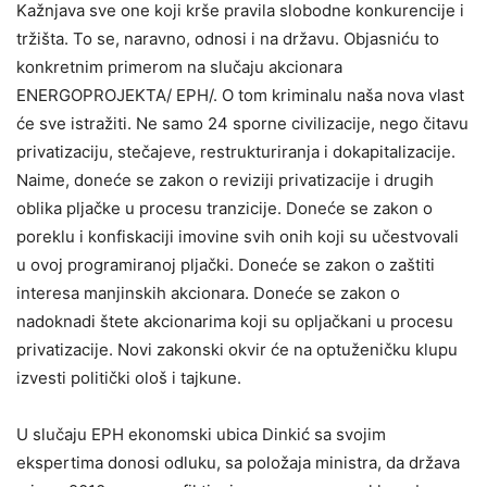
Kažnjava sve one koji krše pravila slobodne konkurencije i
tržišta. To se, naravno, odnosi i na državu. Objasniću to
konkretnim primerom na slučaju akcionara
ENERGOPROJEKTA/ EPH/. O tom kriminalu naša nova vlast
će sve istražiti. Ne samo 24 sporne civilizacije, nego čitavu
privatizaciju, stečajeve, restrukturiranja i dokapitalizacije.
Naime, doneće se zakon o reviziji privatizacije i drugih
oblika pljačke u procesu tranzicije. Doneće se zakon o
poreklu i konfiskaciji imovine svih onih koji su učestvovali
u ovoj programiranoj pljački. Doneće se zakon o zaštiti
interesa manjinskih akcionara. Doneće se zakon o
nadoknadi štete akcionarima koji su opljačkani u procesu
privatizacije. Novi zakonski okvir će na optuženičku klupu
izvesti politički ološ i tajkune.
U slučaju EPH ekonomski ubica Dinkić sa svojim
ekspertima donosi odluku, sa položaja ministra, da država