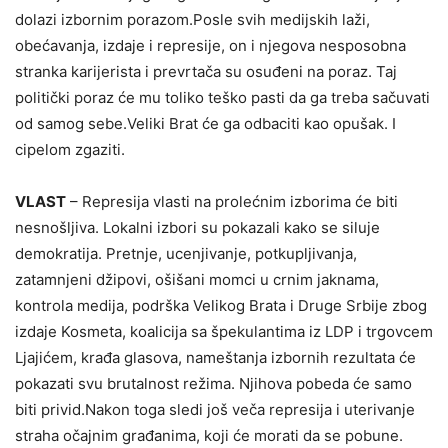
dolazi izbornim porazom.Posle svih medijskih laži,
obećavanja, izdaje i represije, on i njegova nesposobna
stranka karijerista i prevrtača su osuđeni na poraz. Taj
politički poraz će mu toliko teško pasti da ga treba sačuvati
od samog sebe.Veliki Brat će ga odbaciti kao opušak. I
cipelom zgaziti.
VLAST
– Represija vlasti na prolećnim izborima će biti
nesnošljiva. Lokalni izbori su pokazali kako se siluje
demokratija. Pretnje, ucenjivanje, potkupljivanja,
zatamnjeni džipovi, ošišani momci u crnim jaknama,
kontrola medija, podrška Velikog Brata i Druge Srbije zbog
izdaje Kosmeta, koalicija sa špekulantima iz LDP i trgovcem
Ljajićem, krađa glasova, nameštanja izbornih rezultata će
pokazati svu brutalnost režima. Njihova pobeda će samo
biti privid.Nakon toga sledi još veča represija i uterivanje
straha očajnim građanima, koji će morati da se pobune.