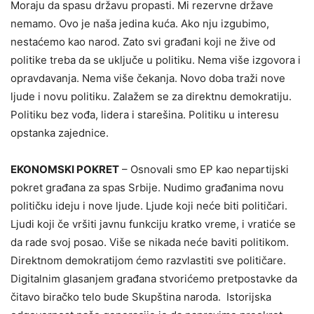
Moraju da spasu državu propasti. Mi rezervne države
nemamo. Ovo je naša jedina kuća. Ako nju izgubimo,
nestaćemo kao narod. Zato svi građani koji ne žive od
politike treba da se uključe u politiku. Nema više izgovora i
opravdavanja. Nema više čekanja. Novo doba traži nove
ljude i novu politiku. Zalažem se za direktnu demokratiju.
Politiku bez vođa, lidera i starešina. Politiku u interesu
opstanka zajednice.
EKONOMSKI POKRET
– Osnovali smo EP kao nepartijski
pokret građana za spas Srbije. Nudimo građanima novu
političku ideju i nove ljude. Ljude koji neće biti političari.
Ljudi koji če vršiti javnu funkciju kratko vreme, i vratiće se
da rade svoj posao. Više se nikada neće baviti politikom.
Direktnom demokratijom ćemo razvlastiti sve političare.
Digitalnim glasanjem građana stvorićemo pretpostavke da
čitavo biračko telo bude Skupština naroda. Istorijska