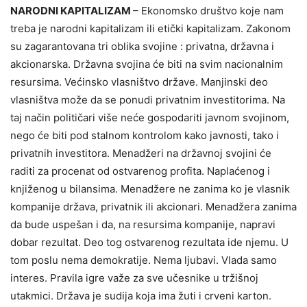
NARODNI KAPITALIZAM
– Ekonomsko društvo koje nam
treba je narodni kapitalizam ili etički kapitalizam. Zakonom
su zagarantovana tri oblika svojine : privatna, državna i
akcionarska. Državna svojina će biti na svim nacionalnim
resursima. Većinsko vlasništvo države. Manjinski deo
vlasništva može da se ponudi privatnim investitorima. Na
taj način političari više neće gospodariti javnom svojinom,
nego će biti pod stalnom kontrolom kako javnosti, tako i
privatnih investitora. Menadžeri na državnoj svojini će
raditi za procenat od ostvarenog profita. Naplaćenog i
knjiženog u bilansima. Menadžere ne zanima ko je vlasnik
kompanije država, privatnik ili akcionari. Menadžera zanima
da bude uspešan i da, na resursima kompanije, napravi
dobar rezultat. Deo tog ostvarenog rezultata ide njemu. U
tom poslu nema demokratije. Nema ljubavi. Vlada samo
interes. Pravila igre važe za sve učesnike u tržišnoj
utakmici. Država je sudija koja ima žuti i crveni karton.