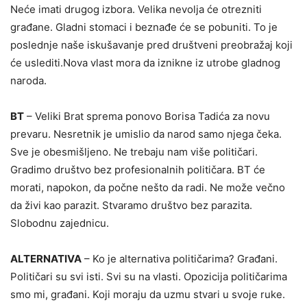
Neće imati drugog izbora. Velika nevolja će otrezniti
građane. Gladni stomaci i beznađe će se pobuniti. To je
poslednje naše iskušavanje pred društveni preobražaj koji
će uslediti.Nova vlast mora da iznikne iz utrobe gladnog
naroda.
BT
– Veliki Brat sprema ponovo Borisa Tadića za novu
prevaru. Nesretnik je umislio da narod samo njega čeka.
Sve je obesmišljeno. Ne trebaju nam više političari.
Gradimo društvo bez profesionalnih političara. BT će
morati, napokon, da počne nešto da radi. Ne može večno
da živi kao parazit. Stvaramo društvo bez parazita.
Slobodnu zajednicu.
ALTERNATIVA
– Ko je alternativa političarima? Građani.
Političari su svi isti. Svi su na vlasti. Opozicija političarima
smo mi, građani. Koji moraju da uzmu stvari u svoje ruke.