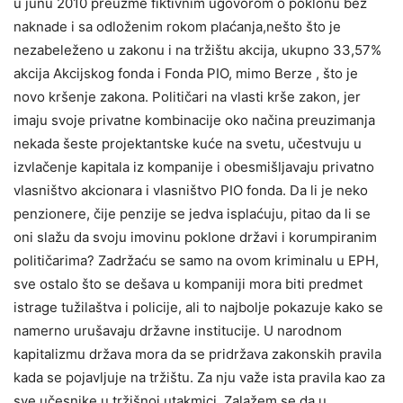
u junu 2010 preuzme fiktivnim ugovorom o poklonu bez
naknade i sa odloženim rokom plaćanja,nešto što je
nezabeleženo u zakonu i na tržištu akcija, ukupno 33,57%
akcija Akcijskog fonda i Fonda PIO, mimo Berze , što je
novo kršenje zakona. Političari na vlasti krše zakon, jer
imaju svoje privatne kombinacije oko načina preuzimanja
nekada šeste projektantske kuće na svetu, učestvuju u
izvlačenje kapitala iz kompanije i obesmišljavaju privatno
vlasništvo akcionara i vlasništvo PIO fonda. Da li je neko
penzionere, čije penzije se jedva isplaćuju, pitao da li se
oni slažu da svoju imovinu poklone državi i korumpiranim
političarima? Zadržaću se samo na ovom kriminalu u EPH,
sve ostalo što se dešava u kompaniji mora biti predmet
istrage tužilaštva i policije, ali to najbolje pokazuje kako se
namerno urušavaju državne institucije. U narodnom
kapitalizmu država mora da se pridržava zakonskih pravila
kada se pojavljuje na tržištu. Za nju važe ista pravila kao za
sve učesnike u tržišnoj utakmici. Zalažem se da u