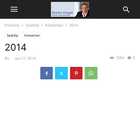
Početna
Sadržaj
Komentari
2014
Sadržaj
Komentari
2014
1264
0
By
-
јан 17, 2014