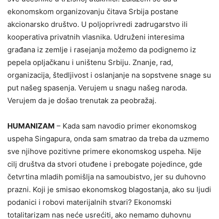
ekonomskom organizovanju čitava Srbija postane
akcionarsko društvo. U poljoprivredi zadrugarstvo ili
kooperativa privatnih vlasnika. Udruženi interesima
građana iz zemlje i rasejanja možemo da podignemo iz
pepela opljačkanu i uništenu Srbiju. Znanje, rad,
organizacija, štedljivost i oslanjanje na sopstvene snage su
put našeg spasenja. Verujem u snagu našeg naroda.
Verujem da je došao trenutak za peobražaj.
HUMANIZAM
– Kada sam navodio primer ekonomskog
uspeha Singapura, onda sam smatrao da treba da uzmemo
sve njihove pozitivne primere ekonomskog uspeha. Nije
cilj društva da stvori otuđene i prebogate pojedince, gde
četvrtina mladih pomišlja na samoubistvo, jer su duhovno
prazni. Koji je smisao ekonomskog blagostanja, ako su ljudi
podanici i robovi materijalnih stvari? Ekonomski
totalitarizam nas neće usrećiti, ako nemamo duhovnu