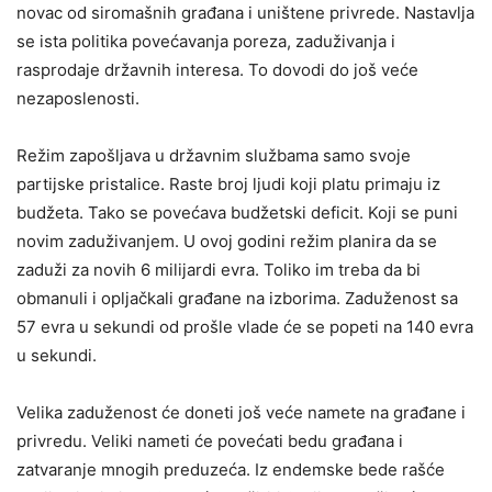
novac od siromašnih građana i uništene privrede. Nastavlja
se ista politika povećavanja poreza, zaduživanja i
rasprodaje državnih interesa. To dovodi do još veće
nezaposlenosti.
Režim zapošljava u državnim službama samo svoje
partijske pristalice. Raste broj ljudi koji platu primaju iz
budžeta. Tako se povećava budžetski deficit. Koji se puni
novim zaduživanjem. U ovoj godini režim planira da se
zaduži za novih 6 milijardi evra. Toliko im treba da bi
obmanuli i opljačkali građane na izborima. Zaduženost sa
57 evra u sekundi od prošle vlade će se popeti na 140 evra
u sekundi.
Velika zaduženost će doneti još veće namete na građane i
privredu. Veliki nameti će povećati bedu građana i
zatvaranje mnogih preduzeća. Iz endemske bede rašće