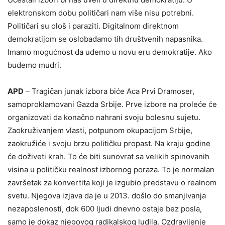
elektronskom dobu političari nam više nisu potrebni.
Političari su ološ i paraziti. Digitalnom direktnom
demokratijom se oslobađamo tih društvenih napasnika.
Imamo mogućnost da uđemo u novu eru demokratije. Ako
budemo mudri.
APD
– Tragičan junak izbora biće Aca Prvi Dramoser,
samoproklamovani Gazda Srbije. Prve izbore na proleće će
organizovati da konačno nahrani svoju bolesnu sujetu.
Zaokruživanjem vlasti, potpunom okupacijom Srbije,
zaokružiće i svoju brzu političku propast. Na kraju godine
će doživeti krah. To će biti sunovrat sa velikih spinovanih
visina u političku realnost izbornog poraza. To je normalan
završetak za konvertita koji je izgubio predstavu o realnom
svetu. Njegova izjava da je u 2013. došlo do smanjivanja
nezaposlenosti, dok 600 ljudi dnevno ostaje bez posla,
samo je dokaz njegovog radikalskog ludila. Ozdravljenje