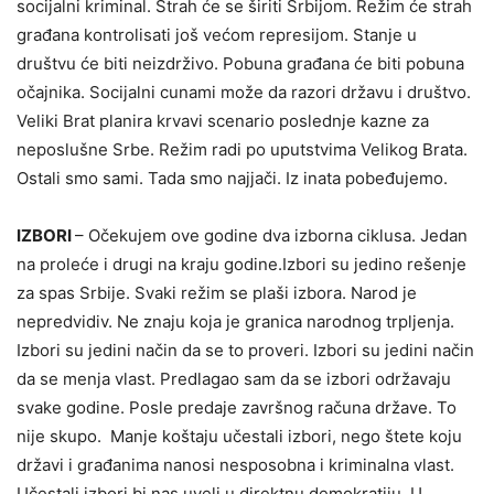
socijalni kriminal. Strah će se širiti Srbijom. Režim će strah
građana kontrolisati još većom represijom. Stanje u
društvu će biti neizdrživo. Pobuna građana će biti pobuna
očajnika. Socijalni cunami može da razori državu i društvo.
Veliki Brat planira krvavi scenario poslednje kazne za
neposlušne Srbe. Režim radi po uputstvima Velikog Brata.
Ostali smo sami. Tada smo najjači. Iz inata pobeđujemo.
IZBORI
– Očekujem ove godine dva izborna ciklusa. Jedan
na proleće i drugi na kraju godine.Izbori su jedino rešenje
za spas Srbije. Svaki režim se plaši izbora. Narod je
nepredvidiv. Ne znaju koja je granica narodnog trpljenja.
Izbori su jedini način da se to proveri. Izbori su jedini način
da se menja vlast. Predlagao sam da se izbori održavaju
svake godine. Posle predaje završnog računa države. To
nije skupo. Manje koštaju učestali izbori, nego štete koju
državi i građanima nanosi nesposobna i kriminalna vlast.
Učestali izbori bi nas uveli u direktnu demokratiju. U