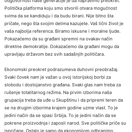
odgovornost naše generacije je da napravimo preokret.
Politička platforma koju smo stvorili otvara mogućnost
svima da se kandiduju i da budu birani. Nije bitno šta
pričate, nego šta svojim delima kazujete. Vaš lični život je
vaša najbolja referenca. Biramo iskusne i moralne ljude.
Pokazaćemo da su građani spremni na ovakav način
direktne demokratije. Dokazaćemo da građani mogu da
upravljaju državom bez svih sadašnjih političara.
Ekonomski preokret podrazumeva duhovni preobražaj.
Svaki čovek nam je važan u ovoj istorijskoj borbi za
slobodu i dostojanstvo građana. Svaki glas nam treba za
rušenje totalitarnog režima. Na prvim izborima naša
grupacija treba da uđe u Skupštinu i da pripremi teren da
se na drugim izborima krajem godine uzme vlast. To je
jedini način da se spasi Srbija. To je jedini način da se
pokrene proizvodnja i zaposli narod. Sve političke priče su
ispričane. Ostalo je samo da ekonomijom odbranimo