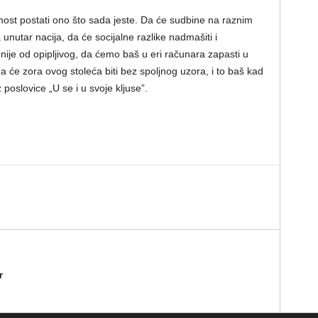
rnost postati ono što sada jeste. Da će sudbine na raznim
unutar nacija, da će socijalne razlike nadmašiti i
žnije od opipljivog, da ćemo baš u eri računara zapasti u
 će zora ovog stoleća biti bez spoljnog uzora, i to baš kad
oslovice „U se i u svoje kljuse”.
r