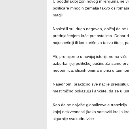
U poodmakloj zori novog milenijuma ne vid
političare mnogih zemalja takvo osiromaše
magli.
Nasledili su, dugo negovan, običaj da se 
prednjačenjem krče put ostalima. Dobar de
najuspešniji ili konkuriše za takvu titulu, pa r
Ali, premijerno u novijoj istoriji, nema vi
uzburkanijoj političkoj pučini. Za samo prvi
nedoumica, sličnih onima u priči o tamno
Najednom, praktično sve nacije preispituju
mestimično pokazuju i ankete, da se u unu
Kao da se najviše globalizovala tranzicija
kojoj neizvesnosti (kako sastaviti kraj s k
sigurnije svakodnevice.