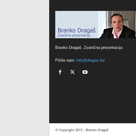
Branko Dragaš, Zvanična prezentacija
Pišite nam:
info@dragas.biz
© Copyright 2015 - Branko Dragaš