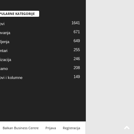
PULARNE KATEGORIJE
1641
ovi
671
vanja
649
ljenja
255
tari
246
izacija
208
jamo
149
ovi i kolumne
Balkan Business Centre
Prijava
Registracija