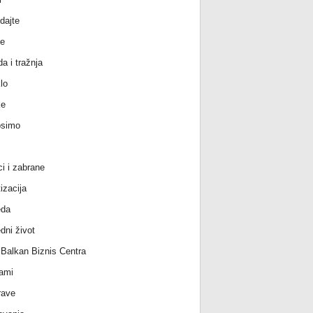
dajte
e
a i tražnja
lo
ke
osimo
ci i zabrane
izacija
eda
dni život
l Balkan Biznis Centra
ami
rave