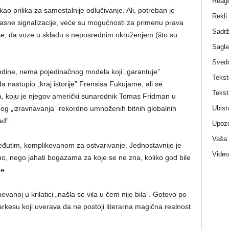
Reag
 kao prilika za samostalnije odlučivanje. Ali, potreban je
Rekli
jasne signalizacije, veće su mogućnosti za primenu prava
Sadrž
i se, da voze u skladu s neposrednim okruženjem (što su
Sagle
Sved
godine, nema pojedinačnog modela koji „garantuje”
Tekst
da nastupio „kraj istorije” Frensisa Fukujame, ali se
Tekst
va, koju je njegov američki sunarodnik Tomas Fridman u
Ubist
bog „izravnavanja” rekordno umnoženih bitnih globalnih
ad”.
Upozo
Vaša
đutim, komplikovanom za ostvarivanje. Jednostavnije je
Video
no, nego jahati bogazama za koje se ne zna, koliko god bile
e.
evanoj u krilatici „našla se vila u čem nije bila”. Gotovo po
rkesu koji uverava da ne postoji literarna magična realnost