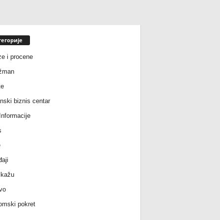
тегорије
ze i procene
žman
te
nski biznis centar
nformacije
s
e
aji
 kažu
vo
mski pokret