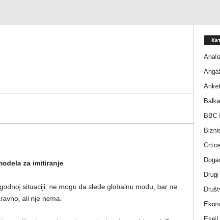
Ка
Anali
Anga
Anke
Balka
BBC I
Bizni
Crtic
Događ
odela za imitiranje
Drugi
ugodnoj situaciji: ne mogu da slede globalnu modu, bar ne
Društ
aravno, ali nje nema.
Ekono
Eseji