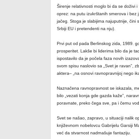
Širenje relativnosti moglo bi da se doživi i
oprez: na putu izukrštanih smerova i bez 
jačeg. Stoga je slabijima najuputnije, čin
Srbiji EU i pretendenti na nju).
Prvi put od pada Berlinskog zida, 1989. 
prosperitet. Lakše bi liderima bilo da je ta
ispostavilo da je počela faza novih izazo
svom spisu naslovio sa „Svet je ravan”, z
aktera– „na osnovi ravnopravnijoj nego ik
Naznačena ravnopravnost se iskazala, me
bilo „vezati konja gde gazda kaže”, narav
poravnate, preko čega sve, pa i čemu vod
Svet se našao, zapravo, u situaciji nalik op
književnom nobelovcu Gabrijelu Garsiji Ma
već da stvarnost nadmašuje fantaziju.