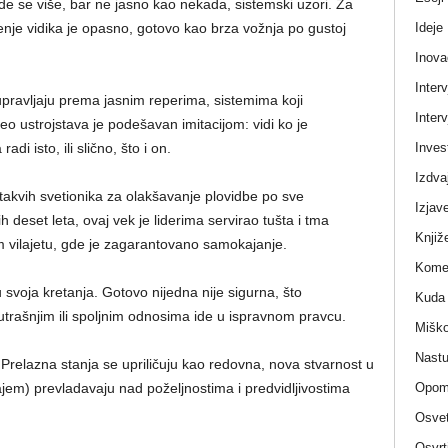
e se više, bar ne jasno kao nekada, sistemski uzori. Za
Ideje
nje vidika je opasno, gotovo kao brza vožnja po gustoj
Inova
Interv
upravljaju prema jasnim reperima, sistemima koji
Interv
o ustrojstava je podešavan imitacijom: vidi ko je
Invest
adi isto, ili slično, što i on.
Izdva
še takvih svetionika za olakšavanje plovidbe po sve
Izjav
h deset leta, ovaj vek je liderima servirao tušta i tma
Knjiž
m vilajetu, gde je zagarantovano samokajanje.
Komen
 svoja kretanja. Gotovo nijedna nije sigurna, što
Kuda 
trašnjim ili spoljnim odnosima ide u ispravnom pravcu.
Miško
Nastu
. Prelazna stanja se upriličuju kao redovna, nova stvarnost u
Opom
rajem) prevladavaju nad poželjnostima i predvidljivostima
Osvet
Osvrt