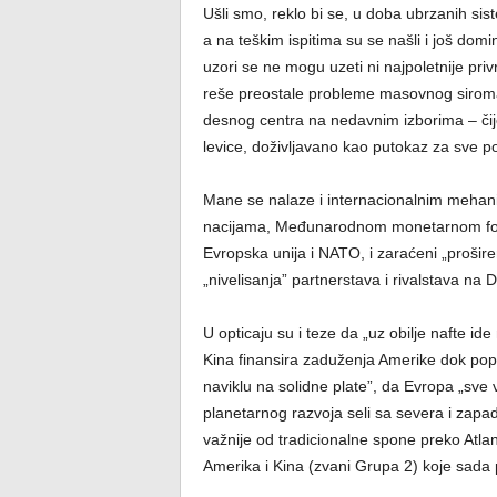
Ušli smo, reklo bi se, u doba ubrzanih sis
a na teškim ispitima su se našli i još dom
uzori se ne mogu uzeti ni najpoletnije privr
reše preostale probleme masovnog siromaš
desnog centra na nedavnim izborima – či
levice, doživljavano kao putokaz za sve p
Mane se nalaze i internacionalnim mehani
nacijama, Međunarodnom monetarnom fondu i
Evropska unija i NATO, i zaraćeni „proširen
„nivelisanja” partnerstava i rivalstava na 
U opticaju su i teze da „uz obilje nafte i
Kina finansira zaduženja Amerike dok pop
naviklu na solidne plate”, da Evropa „sve 
planetarnog razvoja seli sa severa i zapad
važnije od tradicionalne spone preko Atla
Amerika i Kina (zvani Grupa 2) koje sada