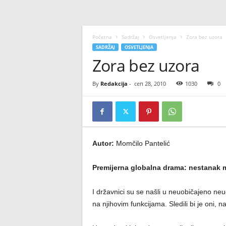
Početna
Sadržaj
Osvetljenja
Zora bez uzora
SADRŽAJ
OSVETLJENJA
Zora bez uzora
By
Redakcija
-
сеп 28, 2010
1030
0
Autor:
Momčilo Pantelić
Premijerna globalna drama: nestanak m
I državnici su se našli u neuobičajeno ne
na njihovim funkcijama. Sledili bi je oni, n