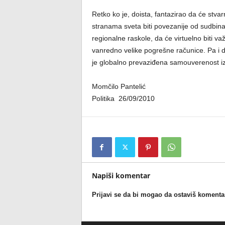
Retko ko je, doista, fantazirao da će stva
stranama sveta biti povezanije od sudbina 
regionalne raskole, da će virtuelno biti va
vanredno velike pogrešne računice. Pa i da
je globalno prevaziđena samouverenost iz p
Momčilo Pantelić
Politika 26/09/2010
Napiši komentar
Prijavi se da bi mogao da ostaviš komenta