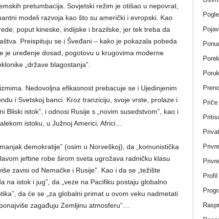
temskih pretumbacija. Sovjetski režim je otišao u nepovrat,
Pogle
inantni modeli razvoja kao što su američki i evropski. Kao
Pojav
ede, poput kineske, indijske i brazilske, jer tek treba da
tva. Preispituju se i Šveđani – kako je pokazala pobeda
Ponud
je je uređenje dosad, pogotovu u krugovima moderne
Porek
oklonike „države blagostanja”.
Poru
Pren
zmima. Nedovoljna efikasnost prebacuje se i Ujedinjenim
 Svetskoj banci. Kroz tranziciju, svoje vrste, prolaze i
Priče
i Bliski istok”, i odnosi Rusije s „novim susedstvom”, kao i
Pritis
Dalekom istoku, u Južnoj Americi, Africi…
Privat
Privr
de manjak demokratije” (osim u Norveškoj), da „komunistička
lavom jeftine robe širom sveta ugrožava radničku klasu
Privre
više zavisi od Nemačke i Rusije”. Kao i da se „težište
Profi
a na istok i jug”, da „veze na Pacifiku postaju globalno
Progr
ntika”, da će se „za globalni primat u ovom veku nadmetati
Rasp
 ponajviše zagađuju Zemljinu atmosferu”…