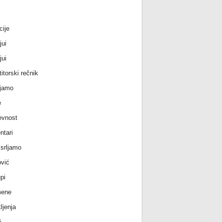
cije
jui
jui
itorski rečnik
jamo
e
evnost
tari
srljamo
vić
pi
ene
ljenja
i