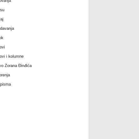
ovanja
 su
aj
davanja
ok
ovi
ovi i kolumne
vo Zorana Đinđića
renja
 pisma