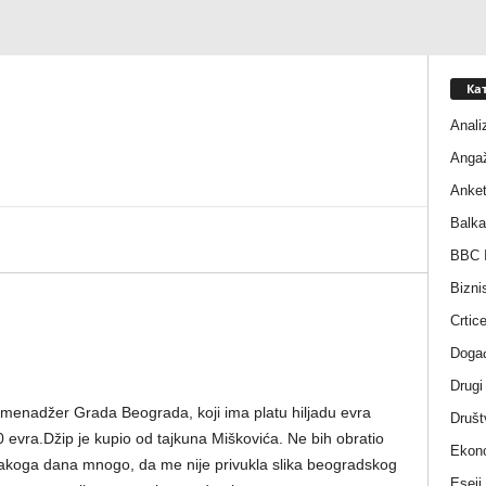
Ка
Anali
Anga
Anke
Balka
BBC I
Bizni
Crtic
Događ
Drugi
, menadžer Grada Beograda, koji ima platu hiljadu evra
Društ
vra.Džip je kupio od tajkuna Miškovića. Ne bih obratio
Ekono
svakoga dana mnogo, da me nije privukla slika beogradskog
Eseji