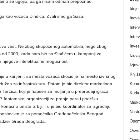
Samo se ugojio, pa ga nisam odmah prepoznao.
Ideje
 ga kao vozača Đinđića. Zvali smo ga Saša.
Inova
Interv
Interv
Invest
ovu vest. Ne zbog skupocenog automobila, nego zbog
š od 2000, kada sam bio sa Đinđićem u kampanji za
Izdva
njegove intelektualne mogućnosti.
Izjav
Knjiž
e u karijeri : sa mesta vozača skočio je na mesto izvršnog
Komen
dužen za infrastrukturu. Potom je bio direktor marketinga
erzića, koji je hapšen za muljanja u preprodaji igrača.
Kuda 
P, fantomskoj organizaciji za pranje para i podršku
Miško
konačno unište Srbiji. Tu je bio koordinator za izgradnju
Nastu
a postavljen je za pomoćnika Gradonačelnika Beograd.
Opom
adžer Grada Beograda.
Osvet
Osvrt