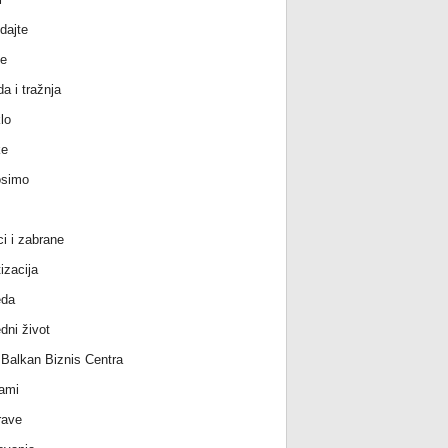
dajte
e
a i tražnja
lo
ke
osimo
ci i zabrane
izacija
eda
dni život
l Balkan Biznis Centra
ami
rave