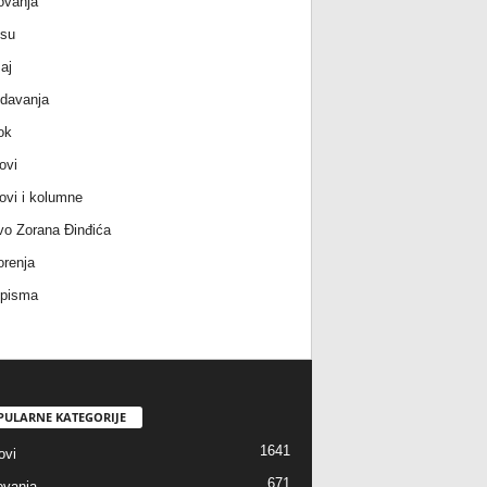
ovanja
 su
aj
davanja
ok
ovi
ovi i kolumne
vo Zorana Đinđića
renja
 pisma
PULARNE KATEGORIJE
1641
ovi
671
vanja