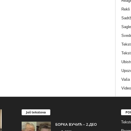
Reag
Rekli
Sadrž
Sagle
Sved
Tekst
Tekst
Ubist
Upozo
Vaša
Video
Još tekstova
PO
Tekst
БОРКА ВУЧИЋ – 2.ДЕО
Reago