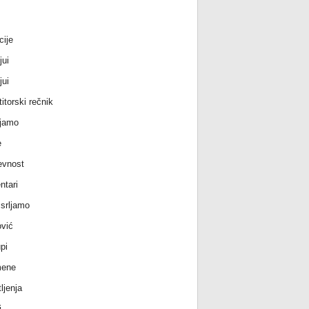
cije
jui
jui
itorski rečnik
jamo
e
evnost
tari
srljamo
vić
pi
ene
ljenja
i