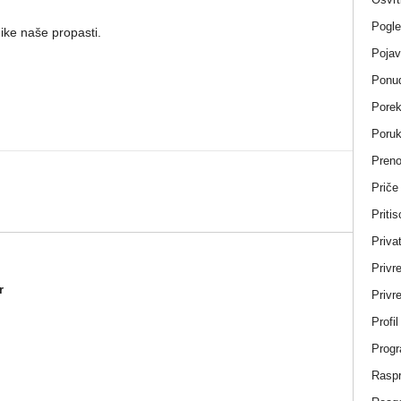
Pogle
ke naše propasti.
Pojav
Ponud
Porek
Poru
Pren
Priče
Pritis
Privat
Privr
r
Privre
Profi
Progr
Rasp