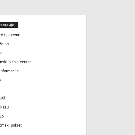
тегорије
ze i procene
žman
te
nski biznis centar
nformacije
s
e
aji
 kažu
vo
mski pokret