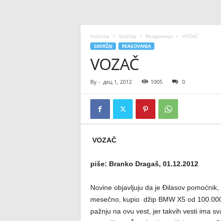
Početna
Sadržaj
Reagovanja
VOZAČ
SADRŽAJ
REAGOVANJA
VOZAČ
By
-
дец 1, 2012
1005
0
VOZAČ
piše: Branko Dragaš, 01.12.2012
Novine objavljuju da je Đilasov pomoćnik
mesečno, kupio džip BMW X5 od 100.000 e
pažnju na ovu vest, jer takvih vesti ima 