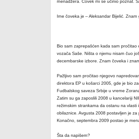
menadžera. Čovek mi se učinio poznat. 
Ime čoveka je – Aleksandar Bijelić. Znam
Bio sam zaprepašćen kada sam pročitao 
vozača Saše. Ništa o njemu nisam čuo jo
decembarske izbore. Znam čoveka i znam 
Pažljivo sam pročitao njegovo napredovanj
direktora EP u košarci 2005, gde je bio za
Fudbalskog saveza Srbije u vreme Zorana T
Zatim su ga zaposlili 2008 u kancelariji NI
režimskim strankama da ostanu na vlasti i 
obilaznice. Avgusta 2008 postavljen je z
Konačno, septembra 2009 postao je men
Šta da napišem?