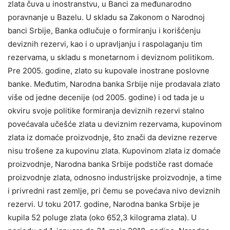
zlata čuva u inostranstvu, u Banci za međunarodno
poravnanje u Bazelu. U skladu sa Zakonom o Narodnoj
banci Srbije, Banka odlučuje o formiranju i korišćenju
deviznih rezervi, kao i o upravljanju i raspolaganju tim
rezervama, u skladu s monetarnom i deviznom politikom.
Pre 2005. godine, zlato su kupovale inostrane poslovne
banke. Međutim, Narodna banka Srbije nije prodavala zlato
više od jedne decenije (od 2005. godine) i od tada je u
okviru svoje politike formiranja deviznih rezervi stalno
povećavala učešće zlata u deviznim rezervama, kupovinom
zlata iz domaće proizvodnje, što znači da devizne rezerve
nisu trošene za kupovinu zlata. Kupovinom zlata iz domaće
proizvodnje, Narodna banka Srbije podstiče rast domaće
proizvodnje zlata, odnosno industrijske proizvodnje, a time
i privredni rast zemlje, pri čemu se povećava nivo deviznih
rezervi. U toku 2017. godine, Narodna banka Srbije je
kupila 52 poluge zlata (oko 652,3 kilograma zlata). U