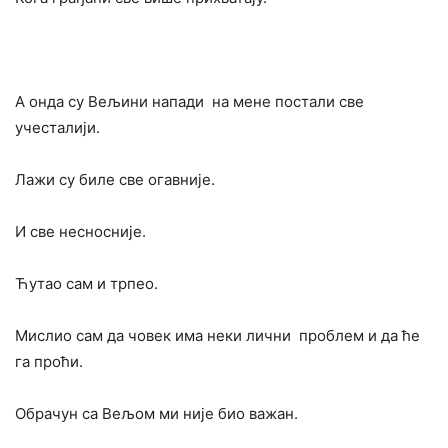
А онда су Вељини напади на мене постали све
учесталији.
Лажи су биле све огавније.
И све несносније.
Ћутао сам и трпео.
Мислио сам да човек има неки лични проблем и да ће
га проћи.
Обрачун са Вељом ми није био важан.