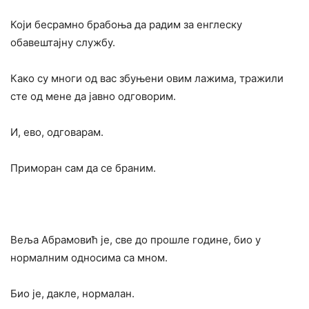
Који бесрамно брабоња да радим за енглеску
обавештајну службу.
Како су многи од вас збуњени овим лажима, тражили
сте од мене да јавно одговорим.
И, ево, одговарам.
Приморан сам да се браним.
Веља Абрамовић је, све до прошле године, био у
нормалним односима са мном.
Био је, дакле, нормалан.