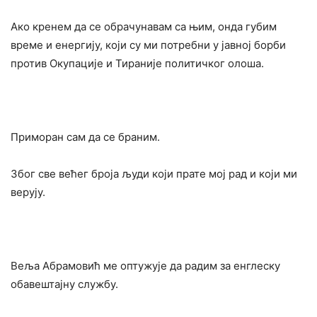
Ако кренем да се обрачунавам са њим, онда губим
време и енергију, који су ми потребни у јавној борби
против Окупације и Тираније политичког олоша.
Приморан сам да се браним.
Због све већег броја људи који прате мој рад и који ми
верују.
Веља Абрамовић ме оптужује да радим за енглеску
обавештајну службу.