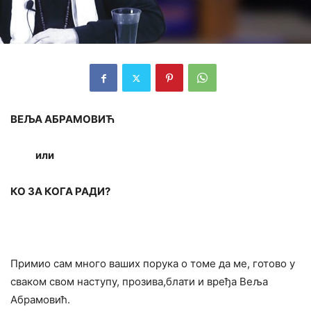
ВЕЉА АБРАМОВИЋ
или
КО ЗА КОГА РАДИ?
Примио сам много ваших порука о томе да ме, готово у
сваком свом наступу, прозива,блати и вређа Веља
Абрамовић.