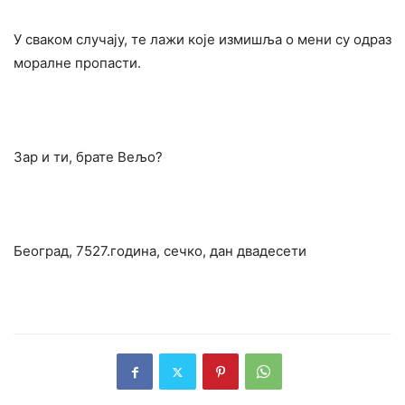
У сваком случају, те лажи које измишља о мени су одраз
моралне пропасти.
Зар и ти, брате Вељо?
Београд, 7527.година, сечко, дан двадесети