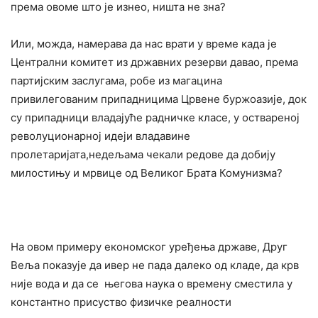
према овоме што је изнео, ништа не зна?
Или, можда, намерава да нас врати у време када је
Централни комитет из државних резерви давао, према
партијским заслугама, робе из магацина
привилегованим припадницима Црвене буржоазије, док
су припадници владајуће радничке класе, у оствареној
револуционарној идеји владавине
пролетаријата,недељама чекали редове да добију
милостињу и мрвице од Великог Брата Комунизма?
На овом примеру економског уређења државе, Друг
Веља показује да ивер не пада далеко од кладе, да крв
није вода и да се његова наука о времену сместила у
константно присуство физичке реалности