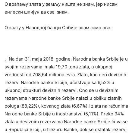
О враћању злата у земљу ништа не знам, јер нисам
енлески шпијун да све знам.
О злату у Народној банци Србије знам само ово :
„ Na dan 31. maja 2018. godine, Narodna banka Srbije je u
svojim rezervama imala 19,70 tona zlata, u ukupnoj
vrednosti od 708,64 miliona evra. Zlato, kao deo deviznih
rezervi Narodne banke Srbije, učestvuje sa 6,52% u
ukupnoj strukturi deviznih rezervi. Ono se u deviznim
rezervama Narodne banke Srbije nalazi u obliku zlatnih
poluga (88,22%), kovanog zlata (6,67%) i zlata na računima
Narodne banke Srbije u inostranstvu (5,11%). Preko 94%
zlata u deviznim rezervama Narodne banke Srbije čuva se
u Republici Srbiji, u trezoru Banke, dok se ostatak rezervi