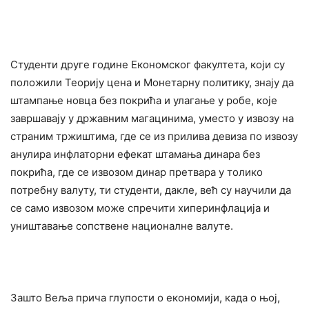
Студенти друге године Економског факултета, који су
положили Теорију цена и Монетарну политику, знају да
штампање новца без покрића и улагање у робе, које
завршавају у државним магацинима, уместо у извозу на
страним тржиштима, где се из прилива девиза по извозу
анулира инфлаторни ефекат штамања динара без
покрића, где се извозом динар претвара у толико
потребну валуту, ти студенти, дакле, већ су научили да
се само извозом може спречити хиперинфлација и
уништавање сопствене националне валуте.
Зашто Веља прича глупости о економији, када о њој,