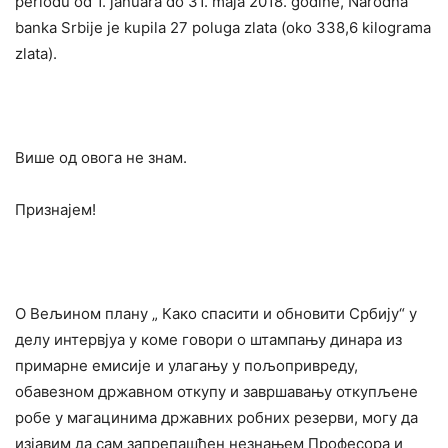
periodu od 1. januara do 31. maja 2018. godine, Narodna
banka Srbije je kupila 27 poluga zlata (oko 338,6 kilograma
zlata).
Више од овога не знам.
Признајем!
О Вељином плану „ Како спасити и обновити Србију“ у
делу интервјуа у коме говори о штампању динара из
примарне емисије и улагању у пољопривреду,
обавезном државном откупу и завршавању откупљене
робе у магацинима државних робних резерви, могу да
изјавим да сам запрепашћен незнањем Професора и