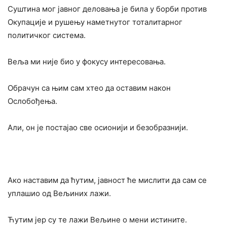
Суштина мог јавног деловања је била у борби против
Окупације и рушењу наметнутог тоталитарног
политичког система.
Веља ми није био у фокусу интересовања.
Обрачун са њим сам хтео да оставим након
Ослобођења.
Али, он је постајао све осионији и безобразнији.
Ако наставим да ћутим, јавност ће мислити да сам се
уплашио од Вељиних лажи.
Ћутим јер су те лажи Вељине о мени истините.