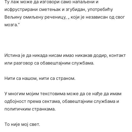
Ту лаж може да изговори само напаљени и
исфрустрирани сметењак и згубидан, употребићу
Вељину омиљену реченицу, „ који је независан од свог
мозга.“
Истина је да никада нисам имао никакав додир, контакт
или разговор са обавештајним службама.
Нити са нашом, нити са страном.
У многим мојим текстовима може да се нађе да имам
одбојност према сектама, обавештајним службама и
политичким странкама.
То није мој свет.