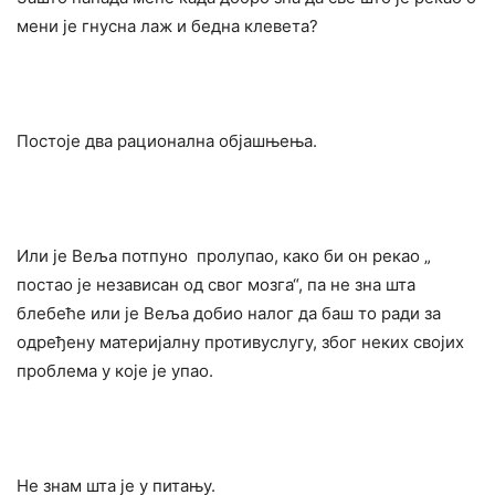
мени је гнусна лаж и бедна клевета?
Постоје два рационална објашњења.
Или је Веља потпуно пролупао, како би он рекао „
постао је независан од свог мозга“, па не зна шта
блебеће или је Веља добио налог да баш то ради за
одређену материјалну противуслугу, због неких својих
проблема у које је упао.
Не знам шта је у питању.