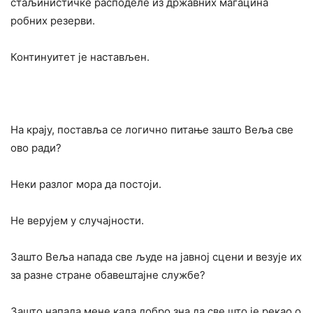
стаљинистичке расподеле из државних магацина
робних резерви.
Континуитет је настављен.
На крају, поставља се логично питање зашто Веља све
ово ради?
Неки разлог мора да постоји.
Не верујем у случајности.
Зашто Веља напада све људе на јавној сцени и везује их
за разне стране обавештајне службе?
Зашто напада мене када добро зна да све што је рекао о