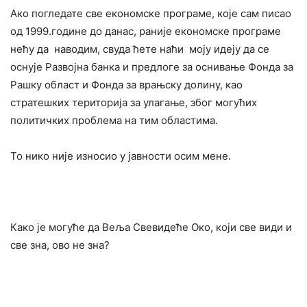
Ако погледате све економске програме, које сам писао
од 1999.године до данас, раније економске програме
нећу да наводим, свуда ћете наћи моју идеју да се
оснује Развојна банка и предлоге за оснивање Фонда за
Рашку област и Фонда за врањску долину, као
стратешких територија за улагање, због могућих
политичких проблема на тим областима.
То нико није износио у јавности осим мене.
Како је могуће да Веља Свевидеће Око, који све види и
све зна, ово не зна?