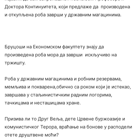
Доктора Континуитета, који предлаже да производена
и откупљена роба заврши у државним магацинима.
Бруцоши на Економском факултету знају да
произведена роба мора да заврши искључиво на
тржишту.
Роба у државним магацинима и робним резервама,
мемљива и покварена,обично са роком који је истекао,
завршава у стаљинистичким радним логорима,
тачкицама и несташицама хране.
Призива ли то Друг Веља, дете Црвене буржоазије и
комунистичког Терора, враћање на бонове у расподели
отете друштвене моћи?