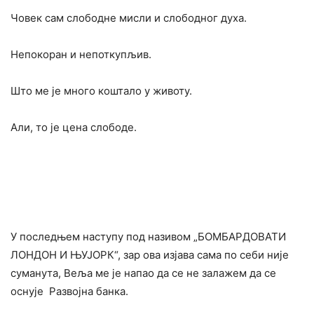
Човек сам слободне мисли и слободног духа.
Непокоран и непоткупљив.
Што ме је много коштало у животу.
Али, то је цена слободе.
У последњем наступу под називом „БОМБАРДОВАТИ
ЛОНДОН И ЊУЈОРК“, зар ова изјава сама по себи није
суманута, Веља ме је напао да се не залажем да се
оснује Развојна банка.