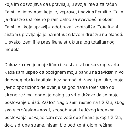
koja im dozvoljava da upravljaju, u svoje ime a za račun
Familije, imovinom koja je, zapravo, imovina Familije. Tako
je društvo ustrojeno piramidalno sa svevidećim okom
Familije , koja upravlja, odobrava i kontroliše. Totalitarni
sistem upravljanja je nametnut čitavom društvu na planeti.
U svakoj zemlji je preslikana struktura tog totalitarnog
modela.
Dokaz za ovo je moje lično iskustvo iz bankarskog sveta.
Kada sam uspeo da podignem moju banku na zavidan nivo
dnevnog obrta kapitala, bez pomoći države i politike, moje
javno opoziciono delovanje se godinama tolerisalo od
strane režima, donet je nalog sa vrha države da se moje
poslovanje uništi. Zašto? Naglo sam rastao na tržištu, zbog
svoje profesionalnosti, sposobnosti i etičkog kodeksa
poslovanja, osvajao sam sve veći deo finansijskog tržišta,
dok, s druge strane, nisam bio pod kontrolom režima.