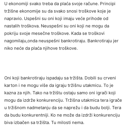
U ekonomiji svako treba da plaća svoje račune. Principi
tržišne ekonomije su da svako snosi troškove koje je
napravio. Uspešni su oni koji imaju veće prihode od
nastalih troškova. Neuspešni su oni koji ne mogu da
pokriju svoje mesečne troškove. Kada se troškovi
nagomilaju,onda neuspešni bankrotiraju. Bankrotiraju jer
niko neće da plaća njihove troškove.
Oni koji bankrotiraju ispadaju sa tržišta. Dobili su crveni
karton i ne mogu više da igraju tržišnu utakmicu. To je
kazna za njih. Tako na tržištu ostaju samo oni igrači koji
mogu da izdrže konkurenciju. Tržišna utakmica tera igrače
u tržišnom nadmetanju da se naprežu i da budu bolji. Tera
da budu konkurentniji. Ko ne može da izdrži konkurenciju
biva izbačen sa tržišta. Tu milosti nema.