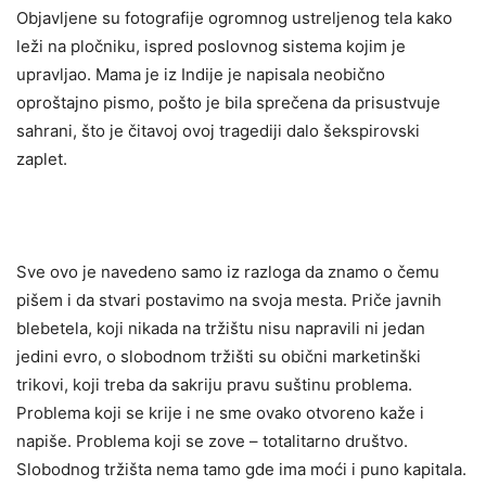
Objavljene su fotografije ogromnog ustreljenog tela kako
leži na pločniku, ispred poslovnog sistema kojim je
upravljao. Mama je iz Indije je napisala neobično
oproštajno pismo, pošto je bila sprečena da prisustvuje
sahrani, što je čitavoj ovoj tragediji dalo šekspirovski
zaplet.
Sve ovo je navedeno samo iz razloga da znamo o čemu
pišem i da stvari postavimo na svoja mesta. Priče javnih
blebetela, koji nikada na tržištu nisu napravili ni jedan
jedini evro, o slobodnom tržišti su obični marketinški
trikovi, koji treba da sakriju pravu suštinu problema.
Problema koji se krije i ne sme ovako otvoreno kaže i
napiše. Problema koji se zove – totalitarno društvo.
Slobodnog tržišta nema tamo gde ima moći i puno kapitala.