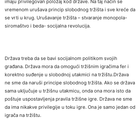
imaju privilegovan položaj kod države. Na taj način se
vremenom urušava princip slobodnog tržišta i sve kreće da
se vrti u krug. Urušavanje tržišta – stvaranje monopola-
siromaštvo i beda- socijalna revolucija.
Država treba da se bavi socijalnom politikom svojih
građana. Država mora da omogući tržišnim igračima fer i
korektno suđenje u slobodnoj utakmici na tržištu.Država
ne sme da naruši principe slobodnog tržišta. Ako se država
sama uključuje u tržišnu utakmicu, onda ona mora isto da
poštuje uspostavljenja pravila tržišne igre. Država ne sme
da ima nikakve privilegije u toku igre. Ona je samo jedan od
igrača na tržištu.