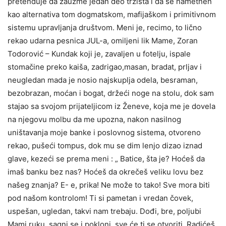
pretenduje da zauzme jedan deo tržišta i da se nametnen
kao alternativa tom dogmatskom, mafijaškom i primitivnom
sistemu upravljanja društvom. Meni je, recimo, to lično
rekao udarna pesnica JUL-a, omiljeni lik Mame, Zoran
Todorović – Kundak koji je, zavaljen u fotelju, ispale
stomačine preko kaiša, zadrigao,masan, bradat, prljav i
neugledan mada je nosio najskuplja odela, besraman,
bezobrazan, moćan i bogat, držeći noge na stolu, dok sam
stajao sa svojom prijateljicom iz Ženeve, koja me je dovela
na njegovu molbu da me upozna, nakon nasilnog
uništavanja moje banke i poslovnog sistema, otvoreno
rekao, pušeći tompus, dok mu se dim lenjo dizao iznad
glave, kezeći se prema meni : „ Batice, šta je? Hoćeš da
imaš banku bez nas? Hoćeš da okrečeš veliku lovu bez
našeg znanja? E- e, prika! Ne može to tako! Sve mora biti
pod našom kontrolom! Ti si pametan i vredan čovek,
uspešan, ugledan, takvi nam trebaju. Dođi, bre, poljubi
Mami ruku, sagni se i pokloni, sve će ti se otvoriti. Radićeš