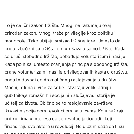
To je čelični zakon tržišta. Mnogi ne razumeju ovaj
prirodan zakon. Mnogi traže privilegije kroz politiku i
monopole. Tako ubijaju smisao tržišne igre. Umesto da
budu izbačeni sa tržišta, oni urušavaju samo tržište. Kada
se uruši slobodno tržište, pobeđuje voluntarizam i nasilje.
Kada politika, umesto branjenja principa slobodnog tržišta,
brane voluntarizam i nasilje privilegovanih kasta u društvu,
onda to dovodi do dramatičnog raslojavanja u društvu.
Moćniji otimaju više za sebe i stvaraju veliki armiju
gubitnika,siromašnih i socijalnih slučajeva. Istorija je
učiteljica života. Obično se to raslojavanje završava
krvavim socijalnom revolucijom na ulicama. Koju režiraju
oni koji imaju interesa da se revolucija dogodi i koji
finansiraju sve aktere u revoluciji.Ne ulazim sada da li su