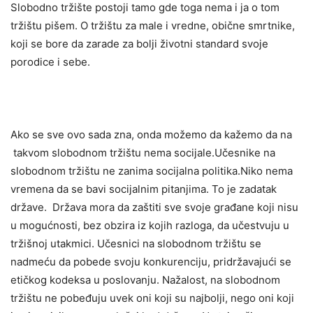
Slobodno tržište postoji tamo gde toga nema i ja o tom
tržištu pišem. O tržištu za male i vredne, obične smrtnike,
koji se bore da zarade za bolji životni standard svoje
porodice i sebe.
Ako se sve ovo sada zna, onda možemo da kažemo da na
takvom slobodnom tržištu nema socijale.Učesnike na
slobodnom tržištu ne zanima socijalna politika.Niko nema
vremena da se bavi socijalnim pitanjima. To je zadatak
države. Država mora da zaštiti sve svoje građane koji nisu
u mogućnosti, bez obzira iz kojih razloga, da učestvuju u
tržišnoj utakmici. Učesnici na slobodnom tržištu se
nadmeću da pobede svoju konkurenciju, pridržavajući se
etičkog kodeksa u poslovanju. Nažalost, na slobodnom
tržištu ne pobeđuju uvek oni koji su najbolji, nego oni koji