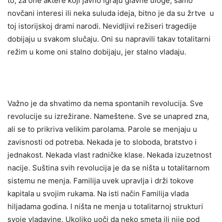
to, za one aktere koji javno igraju glavne uloge, samo
novčani interesi ili neka suluda ideja, bitno je da su žrtve u
toj istorijskoj drami narodi. Nevidljivi režiseri tragedije
dobijaju u svakom slučaju. Oni su napravili takav totalitarni
režim u kome oni stalno dobijaju, jer stalno vladaju.
Važno je da shvatimo da nema spontanih revolucija. Sve
revolucije su izrežirane. Nameštene. Sve se unapred zna,
ali se to prikriva velikim parolama. Parole se menjaju u
zavisnosti od potreba. Nekada je to sloboda, bratstvo i
jednakost. Nekada vlast radničke klase. Nekada izuzetnost
nacije. Suština svih revolucija je da se ništa u totalitarnom
sistemu ne menja. Familija uvek upravlja i drži tokove
kapitala u svojim rukama. Na isti način Familija vlada
hiljadama godina. I ništa ne menja u totalitarnoj strukturi
svoje vladavine. Ukoliko uoči da neko smeta ili nije pod