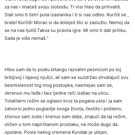
za nas i imaćeš svoju slobodu. Ti nisi hteo da prihvatiš.
Slali smo ti četri puta izaslanika i ti si nas odbio. Kurčiš se ,
brate! Kurčiš! Morao si da dobiješ što si zaslužio. Nemoj da
se na nas ljutiš.Takva su pravila igre. Mi smo ti dali priliku.
Sada je više nemaš.“
Hteo sam da tu podlu bitangu razvalim pesnicom po toj
brbljivoj i lajavoj njušci, ali sam se suzdržao shvatajući svu
besmislenost tog mog postupka, nasmejao sam se,
okrenuo mu leđa i bez ijedne reči izašao na ulicu.
Totalitarni režim se oglasio kroz ta pogana usta i ja sam
zatvorio jedno poglavlje svoga života, čestito i pošteno,
stisnuo sam zube i krenuo sam dalje, znajući da taj režim,
oličen u tom napirlitanom prostaku, ne može dugo da
opstane. Posle nekog vremena Kundak je ubijen.