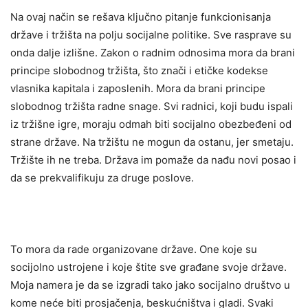
Na ovaj način se rešava ključno pitanje funkcionisanja
države i tržišta na polju socijalne politike. Sve rasprave su
onda dalje izlišne. Zakon o radnim odnosima mora da brani
principe slobodnog tržišta, što znači i etičke kodekse
vlasnika kapitala i zaposlenih. Mora da brani principe
slobodnog tržišta radne snage. Svi radnici, koji budu ispali
iz tržišne igre, moraju odmah biti socijalno obezbeđeni od
strane države. Na tržištu ne mogun da ostanu, jer smetaju.
Tržište ih ne treba. Država im pomaže da nađu novi posao i
da se prekvalifikuju za druge poslove.
To mora da rade organizovane države. One koje su
socijolno ustrojene i koje štite sve građane svoje države.
Moja namera je da se izgradi tako jako socijalno društvo u
kome neće biti prosjačenja, beskućništva i gladi. Svaki