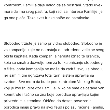
kontrolom, Familija daje nalog da se odstrani. Stado uvek
mora da ima svog pastira, koji radi za interese Familije, jer
ga ona plaća. Tako svet funkcioniše od pamtiveka.
Slobodno tržište je samo prividno slobodno. Slobodno je
za kompanije koje ne narastaju do određene velićine svog
obrta kapitala. Kada kompanija narasta iznad te granice,
koja se smatra dozvoljenom za funkcionisanje slobodnog
tržišta, onda kompanija ne može da zadrži svoju slobodu,
jer samim tim ugrožava totalitarni sistem upravljanja
svetom. Sve mora da bude pod kontrolom Velikog Brata,
koji je izvršni direktor Familije. Niko ne sme da ostane van
konmtrole i tačno se zna koje porodice upravljaju kojim
privrednim sistemima. Obično do deset povezanih
porodica imaju pravo na svoj feud i polažu račune Familiji,