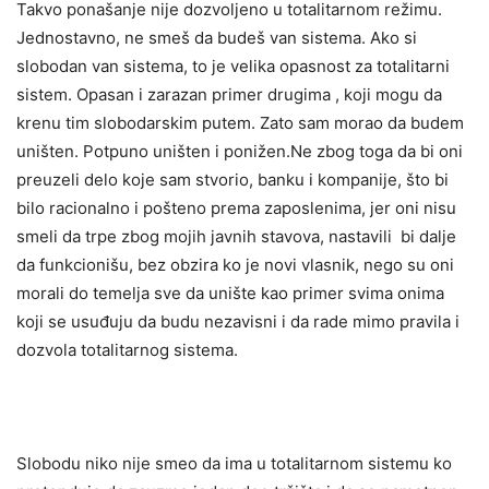
Takvo ponašanje nije dozvoljeno u totalitarnom režimu.
Jednostavno, ne smeš da budeš van sistema. Ako si
slobodan van sistema, to je velika opasnost za totalitarni
sistem. Opasan i zarazan primer drugima , koji mogu da
krenu tim slobodarskim putem. Zato sam morao da budem
uništen. Potpuno uništen i ponižen.Ne zbog toga da bi oni
preuzeli delo koje sam stvorio, banku i kompanije, što bi
bilo racionalno i pošteno prema zaposlenima, jer oni nisu
smeli da trpe zbog mojih javnih stavova, nastavili bi dalje
da funkcionišu, bez obzira ko je novi vlasnik, nego su oni
morali do temelja sve da unište kao primer svima onima
koji se usuđuju da budu nezavisni i da rade mimo pravila i
dozvola totalitarnog sistema.
Slobodu niko nije smeo da ima u totalitarnom sistemu ko