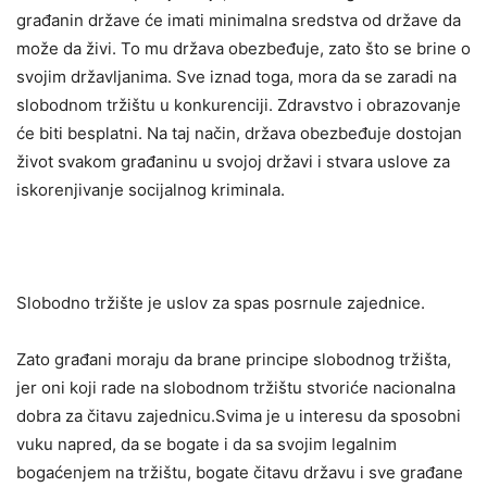
građanin države će imati minimalna sredstva od države da
može da živi. To mu država obezbeđuje, zato što se brine o
svojim državljanima. Sve iznad toga, mora da se zaradi na
slobodnom tržištu u konkurenciji. Zdravstvo i obrazovanje
će biti besplatni. Na taj način, država obezbeđuje dostojan
život svakom građaninu u svojoj državi i stvara uslove za
iskorenjivanje socijalnog kriminala.
Slobodno tržište je uslov za spas posrnule zajednice.
Zato građani moraju da brane principe slobodnog tržišta,
jer oni koji rade na slobodnom tržištu stvoriće nacionalna
dobra za čitavu zajednicu.Svima je u interesu da sposobni
vuku napred, da se bogate i da sa svojim legalnim
bogaćenjem na tržištu, bogate čitavu državu i sve građane