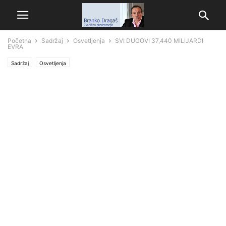
Početna
Sadržaj
Osvetljenja
SVI DUGOVI 37,440 MILIJARDI
EVRA
Sadržaj
Osvetljenja