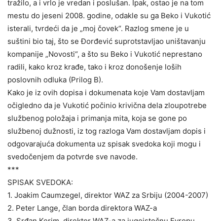
tražilo, a i vrlo je vredan i poslušan. Ipak, ostao je na tom
mestu do jeseni 2008. godine, odakle su ga Beko i Vukotić
isterali, tvrdeći da je „moj čovek“. Razlog smene je u
suštini bio taj, što se Đorđević suprotstavljao uništavanju
kompanije „Novosti“, a što su Beko i Vukotić neprestano
radili, kako kroz krađe, tako i kroz donošenje loših
poslovnih odluka (Prilog B).
Kako je iz ovih dopisa i dokumenata koje Vam dostavljam
očigledno da je Vukotić počinio krivična dela zloupotrebe
službenog položaja i primanja mita, koja se gone po
službenoj dužnosti, iz tog razloga Vam dostavljam dopis i
odgovarajuća dokumenta uz spisak svedoka koji mogu i
svedočenjem da potvrde sve navode.
***
SPISAK SVEDOKA:
1. Joakim Caumzegel, direktor WAZ za Srbiju (2004-2007)
2. Peter Lange, član borda direktora WAZ-a
3. Srđan Kerim, direktor WAZ-a za jugoistočnu Evropu