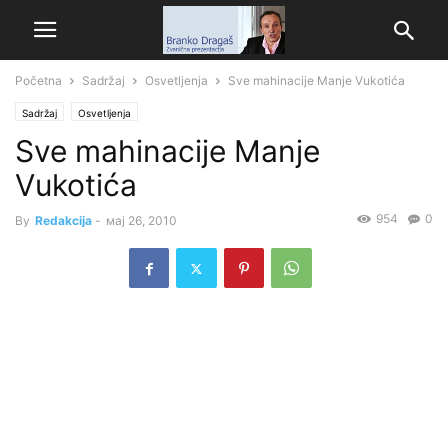
Početna
Sadržaj
Osvetljenja
Sve mahinacije Manje Vukotića
Sadržaj
Osvetljenja
Sve mahinacije Manje
Vukotića
954
0
By
Redakcija
-
мај 26, 2010