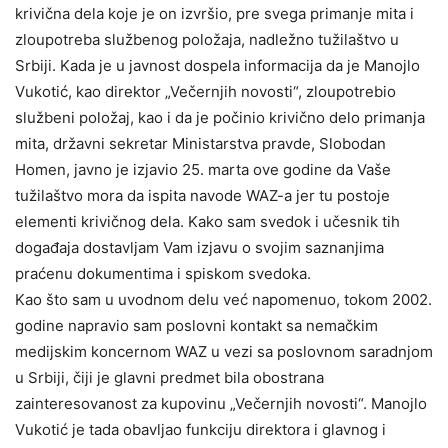
krivična dela koje je on izvršio, pre svega primanje mita i
zloupotreba službenog položaja, nadležno tužilaštvo u
Srbiji. Kada je u javnost dospela informacija da je Manojlo
Vukotić, kao direktor „Večernjih novosti“, zloupotrebio
službeni položaj, kao i da je počinio krivično delo primanja
mita, državni sekretar Ministarstva pravde, Slobodan
Homen, javno je izjavio 25. marta ove godine da Vaše
tužilaštvo mora da ispita navode WAZ-a jer tu postoje
elementi krivičnog dela. Kako sam svedok i učesnik tih
događaja dostavljam Vam izjavu o svojim saznanjima
praćenu dokumentima i spiskom svedoka.
Kao što sam u uvodnom delu već napomenuo, tokom 2002.
godine napravio sam poslovni kontakt sa nemačkim
medijskim koncernom WAZ u vezi sa poslovnom saradnjom
u Srbiji, čiji je glavni predmet bila obostrana
zainteresovanost za kupovinu „Večernjih novosti“. Manojlo
Vukotić je tada obavljao funkciju direktora i glavnog i