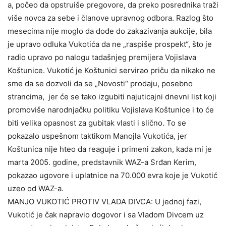
a, počeo da opstruiše pregovore, da preko posrednika traži
više novca za sebe i članove upravnog odbora. Razlog što
mesecima nije moglo da dođe do zakazivanja aukcije, bila
je upravo odluka Vukotića da ne „raspiše prospekt“, što je
radio upravo po nalogu tadašnjeg premijera Vojislava
Koštunice. Vukotić je Koštunici servirao priču da nikako ne
sme da se dozvoli da se „Novosti“ prodaju, posebno
strancima, jer će se tako izgubiti najuticajni dnevni list koji
promoviše narodnjačku politiku Vojislava Koštunice i to će
biti velika opasnost za gubitak vlasti i slično. To se
pokazalo uspešnom taktikom Manojla Vukotića, jer
Koštunica nije hteo da reaguje i primeni zakon, kada mi je
marta 2005. godine, predstavnik WAZ-a Srđan Kerim,
pokazao ugovore i uplatnice na 70.000 evra koje je Vukotić
uzeo od WAZ-a.
MANJO VUKOTIĆ PROTIV VLADA DIVCA: U jednoj fazi,
Vukotić je čak napravio dogovor i sa Vladom Divcem uz