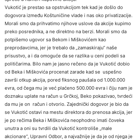
Vukotić je prestao sa opstrukcijom tek kad je došlo do
dogovora između Koštuničine vlade i nas oko privatizacije.
Morali smo da prihvatimo njihove uslove da akcije kupimo
preko posrednika, a ne direktno na berzi. Morali smo da
potpišemo ugovor sa Bekom i Miškovićem kao
preprodavcima, jer je trebalo da „zamaskiraju“ naše
prisustvo, a i da omoguće da se razlika u ceni podeli sa
političarima. Bilo nam je jasno rečeno da je Vukotić dobio
od Beka i Miškovića procenat zarade kad se uspešno
završi otkup akcija, pored fiksnog paušala od 1.000.000
evra, od čega mu je već plaćeno 500.000 evra i čiju nam je
doznaku uplate na račun u Grčkoj, Beko pokazivao, tvrdeći
da mu je on račun i otvorio. Zajednički dogovor je bio da
se Vukotić ostavi na mestu direktora do prenosa akcija, jer
je po rečima Beka i Miškovića neophodno imati čoveka
unutra a oni su tvrdili da Vukotić kontroliše „male
akcionare“, Upravni Odbor, a najvažnije je da je od njega je