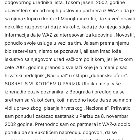
odgovornog urednika lista. Tokom jeseni 2002. godine
obavešten sam od mojih poslovnih partnera iz WAZ-a da je
sa njima stupio u kontakt Manojlo Vukotić, da su već obavili
nekoliko razgovora i da je Vukotić, kada je do njega stigla
informacija da je WAZ zainteresovan za kupovinu „Novosti“,
ponudio svoje usluge u vezi sa tim. Ja sam prema njemu
bio rezervisan, nismo se poznavali, ali sam imao loše
iskustvo sa njegovom uređivačkom politikom, jer je tokom
cele 2001. godine prenosio sve laži koje je o meni pisao
hrvatski nedeljnik „Nacional“ u sklopu „duhanske afere“.
SUSRET S VUKOTIĆEM U PARIZU: Utoliko me je više
iznenadio poziv poznanika iz Beograda i predlog da se
sretnem sa Vukotićem, koji, navodno hoće da se sa mnom
vidi upravo zbog pisanja hrvatskog „Nacionala“. Prihvatio
sam ponudu i zakazao sastanak u Parizu za 8. novembar
2002 godine. Prethodno sam od partnera iz WAZ-a dobio
poruku da sa Vukotićem napreduju dogovori, da se