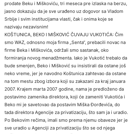
prodate Beku i Miškoviću, tri meseca pre izlaska na berzu,
jasno dokazuju da je sve urađeno uz dogovor sa Vladom
Srbije i svim institucijama vlasti, čak i onima koje se
nazivaju nezavisnim!
KOŠTUNICA, BEKO I MIŠKOVIĆ ČUVAJU VUKOTIĆA: Čim
smo WAZ, odnosno moja firma „Senta“, prebacili novac na
firme Beka i Miškovića, održali smo sastanak, oko
formiranja novog menadžmenta. Iako je Vukotić trebalo da
bude smenjen, Beko i Mišković su insistirali da ostane još
neko vreme, jer je navodno Koštunica zahtevao da ostane
na tom mestu zbog izbora koji su zakazani za kraj januara
2007. Krajem marta 2007 godine, nama je predloženo da
postavimo zamenika direktora, koji će zameniti Vukotića i
Beko mi je savetovao da postavim Miška Đorđevića, do
tada direktora Agencije za privatizaciju, što sam ja i uradio.
Po Bekovim rečima, imali smo prema njemu obaveze jer je
sve uradio u Agenciji za privatizaciju što se od njega