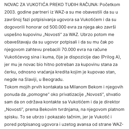
NOVAC ZA VUKOTIĆA PREKO TUĐIH RAČUNA: Početkom
2003. godine partneri iz WAZ-a su me obavestili da su u
završnoj fazi potpisivanja ugovora sa Vukotićem i da su
dogovorili honorar od 500.000 evra za njega ako završi
uspešno kupovinu „Novosti“ za WAZ. Ubrzo potom me
obaveštavaju da su ugovor potpisali i da su mu čak po
njegovom zahtevu prebacili 70.000 evra na račune
Vukotićevog sina i kuma, čije je dispozicije dao (Prilog A),
jer mu je novac bio hitno potreban za kupovinu stana za
ćerku, odnosno vraćanja kredita kojim je kupovao stan,
negde na Slaviji, u Beogradu.
Tokom mojih prvih kontakata sa Milanom Bekom i njegovih
ponuda da „pomogne“ oko privatizacije „Novosti“, shvatio
sam da on održava kontakte sa Vukotićem i da je direktor
„Novosti“, prema Bekovim tvrdnjama, na njegovom platnom
spisku. To se ubrzo i pokazalo tačnim, jer je Vukotić i
pored potpisanog ugovora i uzetog avansa od strane WAZ-