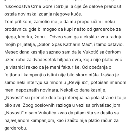
rukovodstva Crne Gore i Srbije, a čije će delove prenositi
ostala novinska izdanja njegove kuće.
Tom prilikom, zamolio me je da mu preporučim i neku
prodavnicu gde bi mogao da kupi nešto od garderobe za
njega, kćerku, ženu… Odveo sam ga u ekskluzivnu radnju
mojih prijatelja, „Salon Spas Katharin Max“, i tamo ostavio.
Mesec dana kasnije saznao sam da je Vukotić sa ćerkom
uzeo robe za dvadesetak hiljada evra, koju nije platio već
je vlasnici rekao da je meni fakturiše. Od obećanja o
feljtonu i kampanji o istini nije bilo skoro ništa. Izašao je
samo neki intervju sa mnom u „Reviji 92“, potpisan imenom
meni nepoznatih novinara. Nekoliko dana kasnije,
„Novosti“ su prenele deo tog intervjua na pola strane i to je
bilo sve! Zbog poslovnih razloga u vezi sa privatizacijom
„Novosti“ nisam Vukotića zvao da pitam šta se desilo sa
najavljenom kampanjom, kao i zašto nije platio račun za
garderobu.