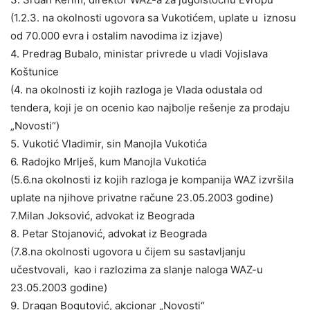
(1.2.3. na okolnosti ugovora sa Vukotićem, uplate u iznosu
od 70.000 evra i ostalim navodima iz izjave)
4. Predrag Bubalo, ministar privrede u vladi Vojislava
Koštunice
(4. na okolnosti iz kojih razloga je Vlada odustala od
tendera, koji je on ocenio kao najbolje rešenje za prodaju
„Novosti“)
5. Vukotić Vladimir, sin Manojla Vukotića
6. Radojko Mrlješ, kum Manojla Vukotića
(5.6.na okolnosti iz kojih razloga je kompanija WAZ izvršila
uplate na njihove privatne račune 23.05.2003 godine)
7.Milan Joksović, advokat iz Beograda
8. Petar Stojanović, advokat iz Beograda
(7.8.na okolnosti ugovora u čijem su sastavljanju
učestvovali, kao i razlozima za slanje naloga WAZ-u
23.05.2003 godine)
9. Dragan Bogutović, akcionar „Novosti“