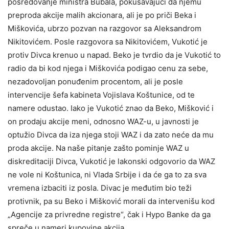
posredovanje ministra Bubala, pokušavajući da njemu
preproda akcije malih akcionara, ali je po priči Beka i
Miškovića, ubrzo pozvan na razgovor sa Aleksandrom
Nikitovićem. Posle razgovora sa Nikitovićem, Vukotić je
protiv Divca krenuo u napad. Beko je tvrdio da je Vukotić to
radio da bi kod njega i Miškovića podigao cenu za sebe,
nezadovoljan ponuđenim procentom, ali je posle
intervencije šefa kabineta Vojislava Koštunice, od te
namere odustao. Iako je Vukotić znao da Beko, Mišković i
on prodaju akcije meni, odnosno WAZ-u, u javnosti je
optužio Divca da iza njega stoji WAZ i da zato neće da mu
proda akcije. Na naše pitanje zašto pominje WAZ u
diskreditaciji Divca, Vukotić je lakonski odgovorio da WAZ
ne vole ni Koštunica, ni Vlada Srbije i da će ga to za sva
vremena izbaciti iz posla. Divac je međutim bio teži
protivnik, pa su Beko i Mišković morali da intervenišu kod
„Agencije za privredne registre“, čak i Hypo Banke da ga
spreče u nameri kupovine akcija.