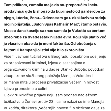
Tom prilikom, zamolio me je da mu preporučim i neku
prodavnicu gde bi mogao da kupi nešto od garderobe za
njega, kćerku, ženu… Odveo sam ga u ekskluzivnu radnju
mojih prijatelja, „Salon Spas Katharin Max“, i tamo ostavio.
Mesec dana kasnije saznao sam da je Vukotić sa ćerkom
uzeo robe za dvadesetak hiljada evra, koju nije platio već
je vlasnici rekao da je meni fakturiše. Od obećanja o
feljtonu i kampanji o istini nije bilo skoro ništa
Višem Javnom tužilaštvu u Beogradu, posebnom odeljenju
za organizovani kriminal, izjavu o saznanjima o
organizovanom kriminalu dao je Stanko Subotić povodom
zloupotrebe službenog položaja Manojla Vukotića i
primanje mita u procesu privatizacije Večernjih novosti.
Izjavu prenosimo u celini
U okviru krivične prijave koju sam podneo nadležnom
tužilaštvu u Ženevi protiv 23 lica ne nalazi se ime Manojla
Vukotića, direktora „Večernjih novosti“ s obzirom da je za