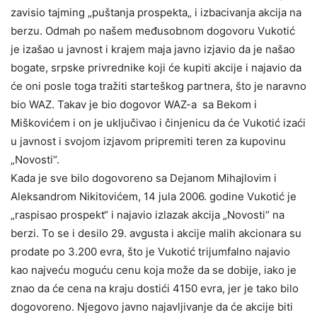
zavisio tajming „puštanja prospekta„ i izbacivanja akcija na
berzu. Odmah po našem međusobnom dogovoru Vukotić
je izašao u javnost i krajem maja javno izjavio da je našao
bogate, srpske privrednike koji će kupiti akcije i najavio da
će oni posle toga tražiti starteškog partnera, što je naravno
bio WAZ. Takav je bio dogovor WAZ-a sa Bekom i
Miškovićem i on je uključivao i činjenicu da će Vukotić izaći
u javnost i svojom izjavom pripremiti teren za kupovinu
„Novosti“.
Kada je sve bilo dogovoreno sa Dejanom Mihajlovim i
Aleksandrom Nikitovićem, 14 jula 2006. godine Vukotić je
„raspisao prospekt“ i najavio izlazak akcija „Novosti“ na
berzi. To se i desilo 29. avgusta i akcije malih akcionara su
prodate po 3.200 evra, što je Vukotić trijumfalno najavio
kao najveću moguću cenu koja može da se dobije, iako je
znao da će cena na kraju dostići 4150 evra, jer je tako bilo
dogovoreno. Njegovo javno najavljivanje da će akcije biti