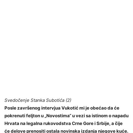
Svedočenje Stanka Subotića (2)
Posle završenog intervjua Vukotić mi je obećao da će
pokrenuti feljton u „Novostima“ u vezi sa istinom o napadu
Hrvata na legalna rukovodstva Crne Gore i Srbije, a čije
će delove prenositi ostala novinska izdanja njegove kuće.