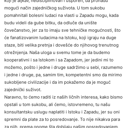
koji je aljkav, nedisciplinovan i usporen, da pronađu
mogući način zajedničkog suživota. U tom sukobu
pomahnitali bolesni ludaci na vlasti u Zapadu mogu, kada
budu videli da gube bitku, da odluče da unište
čovečanstvo, jer za to imaju sve tehničke mogućnosti, što
će fanatizovanim ludacima na Istoku, koji igraju na duge
staze, biti velika pretnja i dovešće do njihovog trenutnog
otrežnjenja. Naša uloga u svemu tome je da budemo
kooperativni i sa Istokom i sa Zapadom, jer jedini mi to
možemo, pošto i jedne i druge sadržimo u sebi, razumemo
i jedne i druge, pa, samim tim, kompetentni smo da mirimo
sukobljene civilizacije i da im pokažemo da je moguć
zajednički suživot.
Naravno, to ćemo raditi iz naših ličnih interesa, kako bismo
opstali u tom sukobu, ali ćemo, istovremeno, tu našu
konsultantsku uslugu naplatiti i Istoku i Zapadu, jer su oni
spremni da plate za to posredovanje. To nije nikakva para
za njih, prema onome šta dobijaju našim posredovanjem,