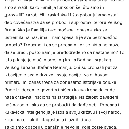
smo shvatili kako Familija funkcioniše, što smo ih
„provalili“, razobličili, raskrinkali i što pobunjujemo ostali
deo čovečanstva da se probodi i suprostavi teroru Velikog
Brata. Ako je Familija tako moćana i opasna, ako se
ustremila na nas, ima li nam spasa ili je sve beznadežno
propalo? Trebamo li da se predamo, jer se ništa ne može
da se uradi, pošto nam je predodređeno da nestanemo? To
isto pitanje je mučilo srpskog kralja Bodina i srpskog
Velikog župana Stefana Nemanju. Oni su pronašli put za
izbavljenje svoje države i svoje nacije. Na njihovom
primeru, mi danas treba da donesemo istorijske odluke.
Pune tri decenije govorim i pišem kakva treba da bude
naša državna i nacionalna strategija. Na žalost, zavedeni
naš narod nikako da se probudi i da dođe sebi. Prodana i
kukavička inteligencija je izdala svoju državu i svoj narod,
zbog materijalnih blagostanja i lažnih titula.
Tako smo dospeli u današnje nevolje, koje,posle svega,