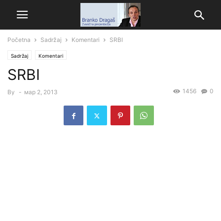
Početna
Sadržaj
Komentari
SRBI
Sadržaj
Komentari
SRBI
1456
0
By
-
мар 2, 2013