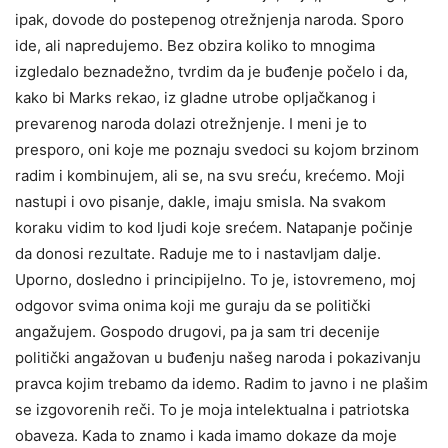
ipak, dovode do postepenog otrežnjenja naroda. Sporo
ide, ali napredujemo. Bez obzira koliko to mnogima
izgledalo beznadežno, tvrdim da je buđenje počelo i da,
kako bi Marks rekao, iz gladne utrobe opljačkanog i
prevarenog naroda dolazi otrežnjenje. I meni je to
presporo, oni koje me poznaju svedoci su kojom brzinom
radim i kombinujem, ali se, na svu sreću, krećemo. Moji
nastupi i ovo pisanje, dakle, imaju smisla. Na svakom
koraku vidim to kod ljudi koje srećem. Natapanje počinje
da donosi rezultate. Raduje me to i nastavljam dalje.
Uporno, dosledno i principijelno. To je, istovremeno, moj
odgovor svima onima koji me guraju da se politički
angažujem. Gospodo drugovi, pa ja sam tri decenije
politički angažovan u buđenju našeg naroda i pokazivanju
pravca kojim trebamo da idemo. Radim to javno i ne plašim
se izgovorenih reči. To je moja intelektualna i patriotska
obaveza. Kada to znamo i kada imamo dokaze da moje