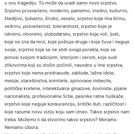
u ovu tragediju. To može da uradi samo novo srpstvo.
Srpstvo prosvećeno, moderno, pametno, vredno, kulturno,
štedljivo, ljubazno, široko, veselo, srpstvo koje ima širinu,
vedrinu, posvećenost, tolerantnost, srpstvo koje je
iskreno, otvoreno, slobodarsko, srpstvo koje voli, ljubi,
koje ne zna da mrzi, koje poštuje druge i koje čuva i neguje
svoje, srpstvo koje se ne stidi svoga porekla, koje se
ponosi svojom tradicijom, istorijom i verom, koje sudi
zlikovcima koji su zločin počinili, navodno u ime srpstva,
srpstvo koje nema predrasude, zablude, lažne idole,
mesije, starešinstva, komitete, spinovane imbecile,
političke kretene, intelektualce gmazove, šoviniste, pijane
nacionaliste, profesionalne Srbe, pesnike ratne huškače,
srpstvo koje neguje konkurenciju, kritički duh, različitost i
koje razume novu viziju koju sam izneo. Takvo srpstvo nam
treba. Možemo li da stvorimo takvo srpstvo? Moramo.
Nemamo izbora.