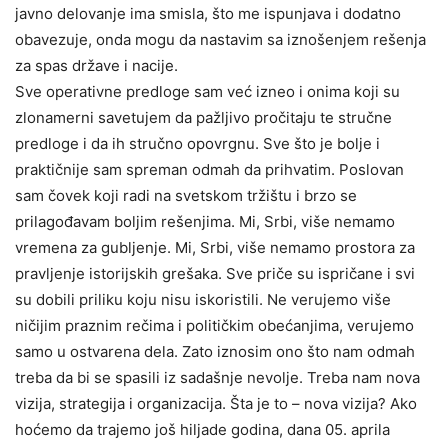
javno delovanje ima smisla, što me ispunjava i dodatno
obavezuje, onda mogu da nastavim sa iznošenjem rešenja
za spas države i nacije.
Sve operativne predloge sam već izneo i onima koji su
zlonamerni savetujem da pažljivo pročitaju te stručne
predloge i da ih stručno opovrgnu. Sve što je bolje i
praktičnije sam spreman odmah da prihvatim. Poslovan
sam čovek koji radi na svetskom tržištu i brzo se
prilagođavam boljim rešenjima. Mi, Srbi, više nemamo
vremena za gubljenje. Mi, Srbi, više nemamo prostora za
pravljenje istorijskih grešaka. Sve priče su ispričane i svi
su dobili priliku koju nisu iskoristili. Ne verujemo više
ničijim praznim rečima i političkim obećanjima, verujemo
samo u ostvarena dela. Zato iznosim ono što nam odmah
treba da bi se spasili iz sadašnje nevolje. Treba nam nova
vizija, strategija i organizacija. Šta je to – nova vizija? Ako
hoćemo da trajemo još hiljade godina, dana 05. aprila