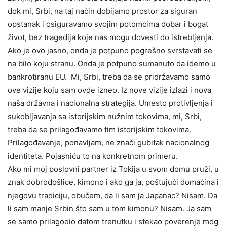
dok mi, Srbi, na taj način dobijamo prostor za siguran
opstanak i osiguravamo svojim potomcima dobar i bogat
život, bez tragedija koje nas mogu dovesti do istrebljenja.
Ako je ovo jasno, onda je potpuno pogrešno svrstavati se
na bilo koju stranu. Onda je potpuno sumanuto da idemo u
bankrotiranu EU. Mi, Srbi, treba da se pridržavamo samo
ove vizije koju sam ovde izneo. Iz nove vizije izlazi i nova
naša državna i nacionalna strategija. Umesto protivljenja i
sukobljavanja sa istorijskim nužnim tokovima, mi, Srbi,
treba da se prilagođavamo tim istorijskim tokovima.
Prilagođavanje, ponavljam, ne znači gubitak nacionalnog
identiteta. Pojasniću to na konkretnom primeru.
Ako mi moj poslovni partner iz Tokija u svom domu pruži, u
znak dobrodošlice, kimono i ako ga ja, poštujući domaćina i
njegovu tradiciju, obučem, da li sam ja Japanac? Nisam. Da
li sam manje Srbin što sam u tom kimonu? Nisam. Ja sam
se samo prilagodio datom trenutku i stekao poverenje mog