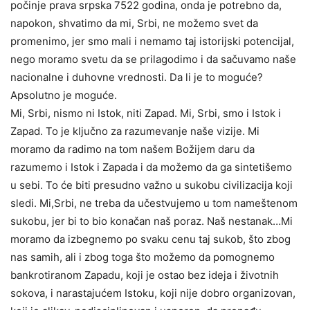
počinje prava srpska 7522 godina, onda je potrebno da,
napokon, shvatimo da mi, Srbi, ne možemo svet da
promenimo, jer smo mali i nemamo taj istorijski potencijal,
nego moramo svetu da se prilagodimo i da sačuvamo naše
nacionalne i duhovne vrednosti. Da li je to moguće?
Apsolutno je moguće.
Mi, Srbi, nismo ni Istok, niti Zapad. Mi, Srbi, smo i Istok i
Zapad. To je ključno za razumevanje naše vizije. Mi
moramo da radimo na tom našem Božijem daru da
razumemo i Istok i Zapada i da možemo da ga sintetišemo
u sebi. To će biti presudno važno u sukobu civilizacija koji
sledi. Mi,Srbi, ne treba da učestvujemo u tom nameštenom
sukobu, jer bi to bio konačan naš poraz. Naš nestanak…Mi
moramo da izbegnemo po svaku cenu taj sukob, što zbog
nas samih, ali i zbog toga što možemo da pomognemo
bankrotiranom Zapadu, koji je ostao bez ideja i životnih
sokova, i narastajućem Istoku, koji nije dobro organizovan,