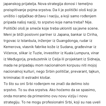
japanskog prijatelja. Nova strategija donosi i temeljno
preispitivanje pojma srpstva. Da li je politički ološ koji je
uništio i opljačkao državu i naciju, a koji samo rođenjem
pripada našoj naciji, to srpstvo koje nama treba? Nije.
Politički ološ je smeće koje treba ukloniti sa javne scene.
Meni je bliži poslovni partner iz Japana, bankar iz Ciriha,
trgovac iz Istanbula, inženjer iz Guangdonga, rudar iz
Kemerova, vlasnik fabrike kože iz Sudana, građevinar iz
Vićence, slikar iz Tuzle, investitor iz Kuala Lumpura, vinar
iz Međugorja, preduzetnik iz Celja ili projektant iz Sidneja,
mada ne pripadaju mom nacionalnom korpusu niti mojoj
nacionalnoj kulturi, nego Srbin političar, prevarant, tajkun,
kriminalac ili estradni klošar.
To što su oni Srbi rođenjem ne znači da delimo isto
srpstvo. To su dva srpstva. Ako hoćemo da se spasimo,
onda moramo da primenimo ovu novu viziju i novu
strategiju. To ne mogu profesionalni Srbi, koji su nas uveli