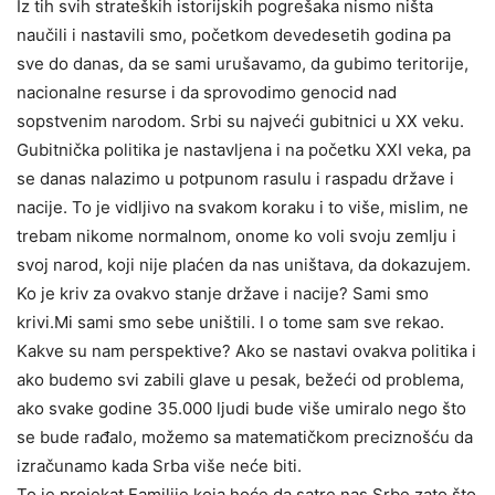
Iz tih svih strateških istorijskih pogrešaka nismo ništa
naučili i nastavili smo, početkom devedesetih godina pa
sve do danas, da se sami urušavamo, da gubimo teritorije,
nacionalne resurse i da sprovodimo genocid nad
sopstvenim narodom. Srbi su najveći gubitnici u XX veku.
Gubitnička politika je nastavljena i na početku XXI veka, pa
se danas nalazimo u potpunom rasulu i raspadu države i
nacije. To je vidljivo na svakom koraku i to više, mislim, ne
trebam nikome normalnom, onome ko voli svoju zemlju i
svoj narod, koji nije plaćen da nas uništava, da dokazujem.
Ko je kriv za ovakvo stanje države i nacije? Sami smo
krivi.Mi sami smo sebe uništili. I o tome sam sve rekao.
Kakve su nam perspektive? Ako se nastavi ovakva politika i
ako budemo svi zabili glave u pesak, bežeći od problema,
ako svake godine 35.000 ljudi bude više umiralo nego što
se bude rađalo, možemo sa matematičkom preciznošću da
izračunamo kada Srba više neće biti.
To je projekat Familije koja hoće da satre nas Srbe zato što