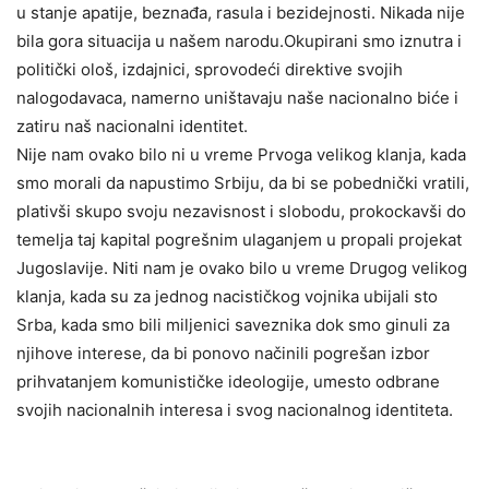
u stanje apatije, beznađa, rasula i bezidejnosti. Nikada nije
bila gora situacija u našem narodu.Okupirani smo iznutra i
politički ološ, izdajnici, sprovodeći direktive svojih
nalogodavaca, namerno uništavaju naše nacionalno biće i
zatiru naš nacionalni identitet.
Nije nam ovako bilo ni u vreme Prvoga velikog klanja, kada
smo morali da napustimo Srbiju, da bi se pobednički vratili,
plativši skupo svoju nezavisnost i slobodu, prokockavši do
temelja taj kapital pogrešnim ulaganjem u propali projekat
Jugoslavije. Niti nam je ovako bilo u vreme Drugog velikog
klanja, kada su za jednog nacističkog vojnika ubijali sto
Srba, kada smo bili miljenici saveznika dok smo ginuli za
njihove interese, da bi ponovo načinili pogrešan izbor
prihvatanjem komunističke ideologije, umesto odbrane
svojih nacionalnih interesa i svog nacionalnog identiteta.