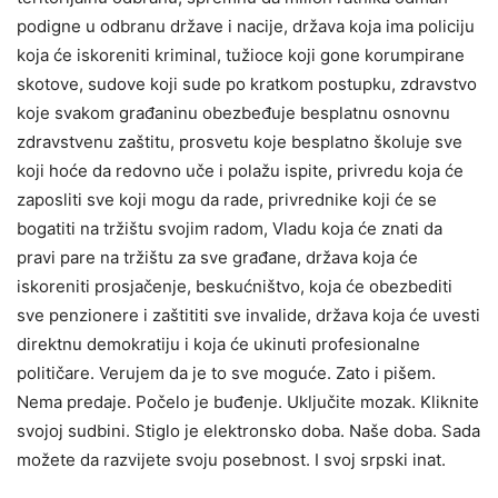
podigne u odbranu države i nacije, država koja ima policiju
koja će iskoreniti kriminal, tužioce koji gone korumpirane
skotove, sudove koji sude po kratkom postupku, zdravstvo
koje svakom građaninu obezbeđuje besplatnu osnovnu
zdravstvenu zaštitu, prosvetu koje besplatno školuje sve
koji hoće da redovno uče i polažu ispite, privredu koja će
zaposliti sve koji mogu da rade, privrednike koji će se
bogatiti na tržištu svojim radom, Vladu koja će znati da
pravi pare na tržištu za sve građane, država koja će
iskoreniti prosjačenje, beskućništvo, koja će obezbediti
sve penzionere i zaštititi sve invalide, država koja će uvesti
direktnu demokratiju i koja će ukinuti profesionalne
političare. Verujem da je to sve moguće. Zato i pišem.
Nema predaje. Počelo je buđenje. Uključite mozak. Kliknite
svojoj sudbini. Stiglo je elektronsko doba. Naše doba. Sada
možete da razvijete svoju posebnost. I svoj srpski inat.