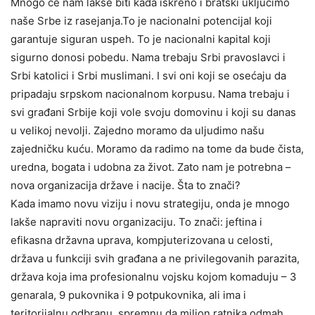
Mnogo će nam lakše biti kada iskreno i bratski uključimo
naše Srbe iz rasejanja.To je nacionalni potencijal koji
garantuje siguran uspeh. To je nacionalni kapital koji
sigurno donosi pobedu. Nama trebaju Srbi pravoslavci i
Srbi katolici i Srbi muslimani. I svi oni koji se osećaju da
pripadaju srpskom nacionalnom korpusu. Nama trebaju i
svi građani Srbije koji vole svoju domovinu i koji su danas
u velikoj nevolji. Zajedno moramo da uljudimo našu
zajedničku kuću. Moramo da radimo na tome da bude čista,
uredna, bogata i udobna za život. Zato nam je potrebna –
nova organizacija države i nacije. Šta to znači?
Kada imamo novu viziju i novu strategiju, onda je mnogo
lakše napraviti novu organizaciju. To znači: jeftina i
efikasna državna uprava, kompjuterizovana u celosti,
država u funkciji svih građana a ne privilegovanih parazita,
država koja ima profesionalnu vojsku kojom komaduju – 3
genarala, 9 pukovnika i 9 potpukovnika, ali ima i
teritorijalnu odbranu, spremnu da milion ratnika odmah