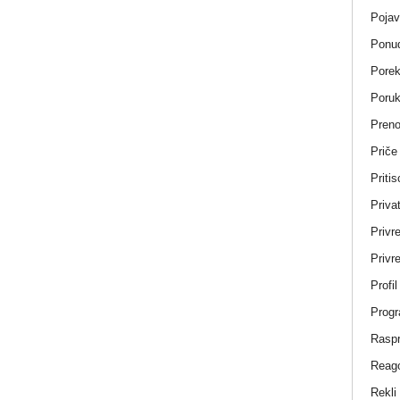
Pojav
Ponud
Porek
Poru
Pren
Priče
Pritis
Privat
Privr
Privre
Profi
Progr
Rasp
Reag
Rekli