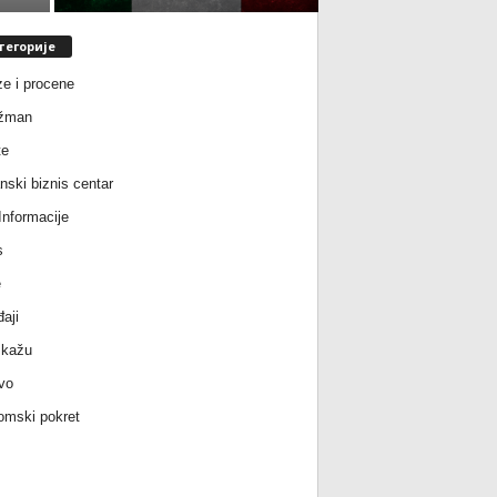
тегорије
ze i procene
žman
te
nski biznis centar
nformacije
s
e
aji
 kažu
vo
mski pokret