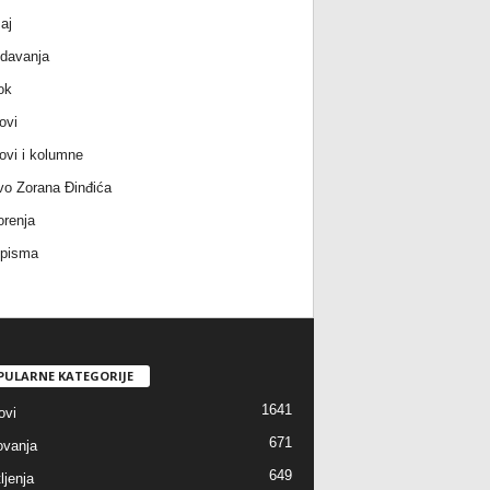
aj
davanja
ok
ovi
ovi i kolumne
vo Zorana Đinđića
renja
 pisma
PULARNE KATEGORIJE
1641
ovi
671
vanja
649
ljenja