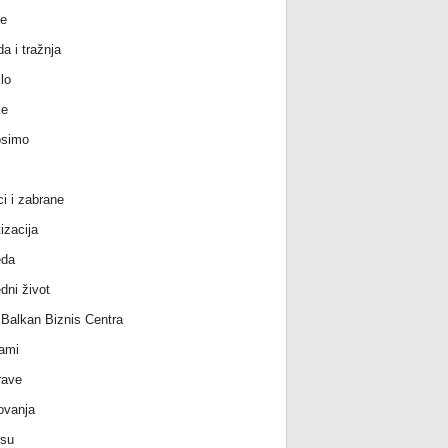
e
a i tražnja
lo
ke
osimo
ci i zabrane
izacija
eda
dni život
l Balkan Biznis Centra
ami
rave
ovanja
 su