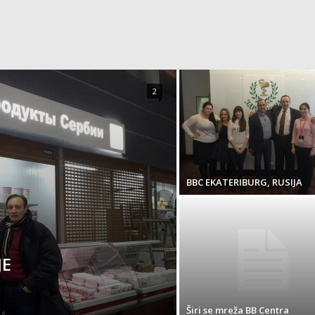
2
BBC EKATERIBURG, RUSIJA
ЈЕ
Širi se mreža BB Centra