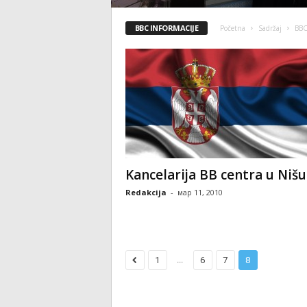
BBC INFORMACIJE
Početna
Sadržaj
BBC
Kancelarija BB centra u Nišu
Redakcija
-
мар 11, 2010
...
1
6
7
8