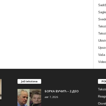
Sadrž
Sagle
Sved
Tekst
Tekst
Ubist
Upozo
Vaša
Video
Još tekstova
PO
Tekst
БОРКА ВУЧИЋ – 2.ДЕО
Reago
авг 7, 2026
Osvet