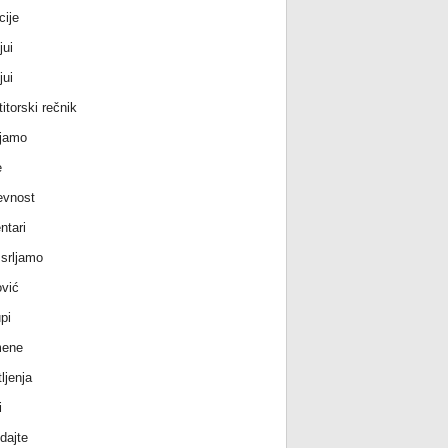
cije
jui
jui
itorski rečnik
jamo
e
evnost
tari
srljamo
vić
pi
ene
ljenja
i
dajte