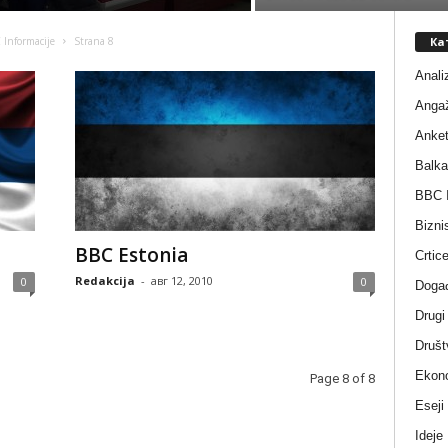
Ка
 Informacije
Strana 8
Anali
Anga
Anke
Balka
BBC I
Bizni
BBC Estonia
Crtic
Redakcija
-
авг 12, 2010
0
0
Događ
Drugi
Društ
Ekono
Page 8 of 8
Eseji
Ideje