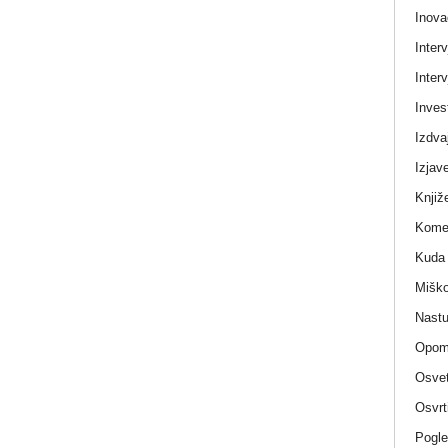
Inova
Interv
Interv
Invest
Izdva
Izjav
Knjiž
Komen
Kuda 
Miško
Nastu
Opom
Osvet
Osvrt
Pogle