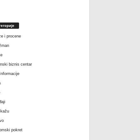
тегорије
ze i procene
žman
te
nski biznis centar
nformacije
s
e
aji
 kažu
vo
mski pokret