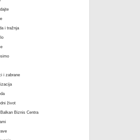
dajte
e
a i tražnja
lo
ke
osimo
ci i zabrane
izacija
eda
dni život
l Balkan Biznis Centra
ami
rave