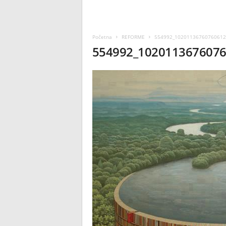
Početna
REFORME
554992_10201136760760612
554992_1020113676076