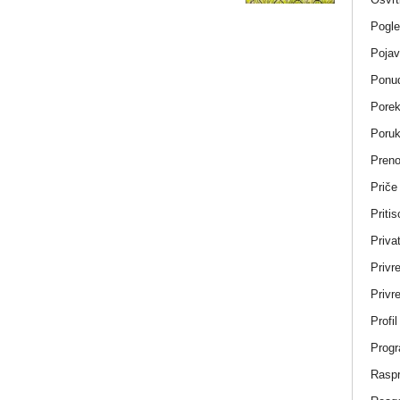
Pogle
Pojav
Ponud
Porek
Poru
Pren
Priče
Pritis
Privat
Privr
Privre
Profi
Progr
Rasp