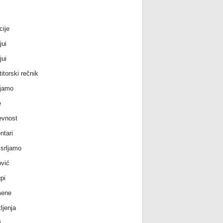
cije
jui
jui
itorski rečnik
jamo
e
evnost
tari
srljamo
vić
pi
ene
ljenja
i