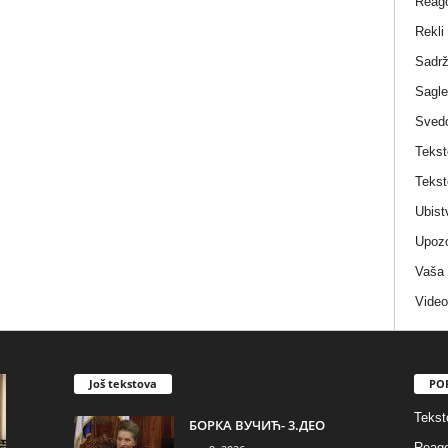
Reag
Rekli
Sadrž
Sagle
Sved
Tekst
Tekst
Ubist
Upozo
Vaša
Video
Još tekstova
PO
Tekst
БОРКА ВУЧИЋ- 3.ДЕО
Reago