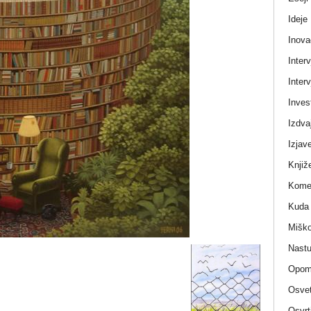
Ideje
Inova
Interv
Interv
Invest
Izdva
Izjav
Knjiž
Komen
Kuda 
Miško
Nastu
Opom
Osvet
Osvrt