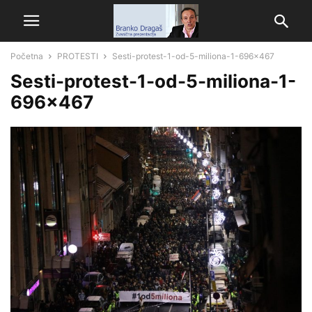
Početna
PROTESTI
Sesti-protest-1-od-5-miliona-1-696x467
Sesti-protest-1-od-5-miliona-1-
696×467