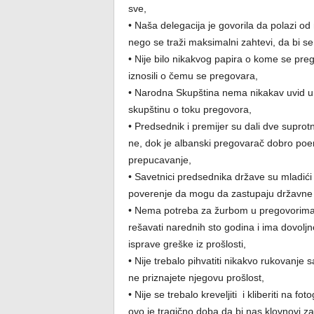
sve,
• Naša delegacija je govorila da polazi o
nego se traži maksimalni zahtevi, da bi se
• Nije bilo nikakvog papira o kome se pre
iznosili o čemu se pregovara,
• Narodna Skupština nema nikakav uvid u 
skupštinu o toku pregovora,
• Predsednik i premijer su dali dve suprotn
ne, dok je albanski pregovarač dobro poen
prepucavanje,
• Savetnici predsednika države su mladići 
poverenje da mogu da zastupaju državne 
• Nema potreba za žurbom u pregovorima, 
rešavati narednih sto godina i ima dovo
isprave greške iz prošlosti,
• Nije trebalo pihvatiti nikakvo rukovanje 
ne priznajete njegovu prošlost,
• Nije se trebalo kreveljiti i kliberiti na f
ovo je tragično doba da bi nas klovnovi z