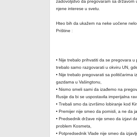
zadovoljstvo da pregovaram sa državom u
njene interese u svetu.
Hteo bih da ukažem na neke uočene nelog
Prištine :
• Nije trebalo prihvatiti da se pregovara 
trebalo samo razgovarati u okviru UN, gd
• Nije trebalo pregovarati sa političarima i
gazdama u Vašingtonu,
• Nismo smeli sami da izađemo na prego
Rusije da bi se uspostavila imperijalna r
• Trebali smo da izvršimo lobiranje kod
• Premijer nije smeo da pomisli, a ne da j
• Predsednik države nije smeo da izjavi d
problem Kosmeta,
• Potpredsednik Vlade nije smeo da izjavl