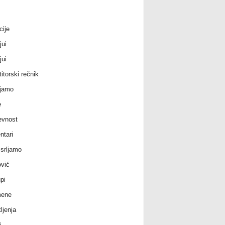
cije
jui
jui
itorski rečnik
jamo
e
evnost
tari
srljamo
vić
pi
ene
ljenja
i