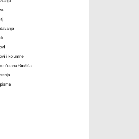
ovanja
 su
aj
davanja
ok
ovi
ovi i kolumne
vo Zorana Đinđića
renja
 pisma