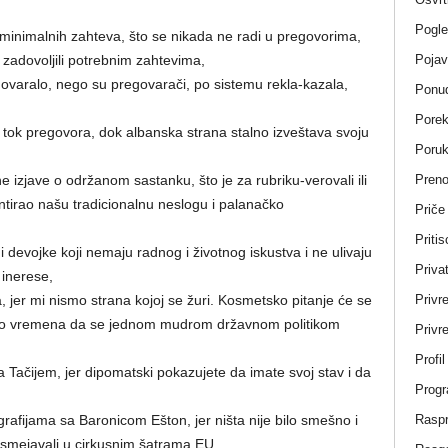
Pogle
d minimalnih zahteva, što se nikada ne radi u pregovorima,
Pojav
 zadovoljili potrebnim zahtevima,
govaralo, nego su pregovarači, po sistemu rekla-kazala,
Ponud
Porek
tok pregovora, dok albanska strana stalno izveštava svoju
Poru
Pren
e izjave o održanom sastanku, što je za rubriku-verovali ili
tirao našu tradicionalnu neslogu i palanačko
Priče
Pritis
i devojke koji nemaju radnog i životnog iskustva i ne ulivaju
Privat
inerese,
Privr
jer mi nismo strana kojoj se žuri. Kosmetsko pitanje će se
ljno vremena da se jednom mudrom državnom politikom
Privre
Profi
sa Tačijem, jer dipomatski pokazujete da imate svoj stav i da
Progr
Rasp
otografijama sa Baronicom Ešton, jer ništa nije bilo smešno i
asmejavali u cirkusnim šatrama EU.