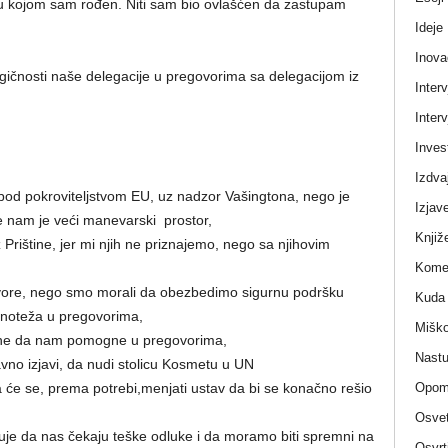
 kojom sam rođen. Niti sam bio ovlašćen da zastupam
Ideje
Inova
ičnosti naše delegacije u pregovorima sa delegacijom iz
Interv
Interv
Invest
Izdva
u pod pokroviteljstvom EU, uz nadzor Vašingtona, nego je
Izjav
e nam je veći manevarski prostor,
Knjiž
z Prištine, jer mi njih ne priznajemo, nego sa njihovim
Komen
vore, nego smo morali da obezbedimo sigurnu podršku
Kuda 
avnoteža u pregovorima,
Miško
 Kine da nam pomogne u pregovorima,
Nastu
avno izjavi, da nudi stolicu Kosmetu u UN
Opom
a će se, prema potrebi,menjati ustav da bi se konačno rešio
Osvet
juje da nas čekaju teške odluke i da moramo biti spremni na
Osvrt