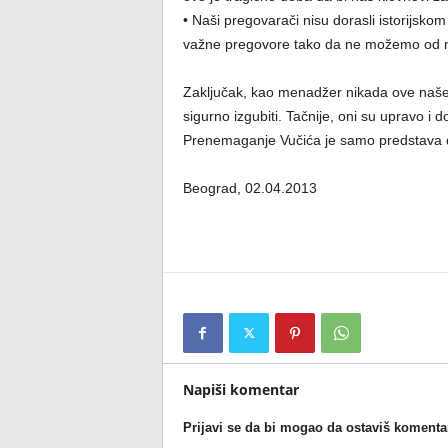
• Naši pregovarači nisu dorasli istorijsko
važne pregovore tako da ne možemo od nji
Zaključak, kao menadžer nikada ove naše
sigurno izgubiti. Tačnije, oni su upravo i d
Prenemaganje Vučića je samo predstava d
Beograd, 02.04.2013
Napiši komentar
Prijavi se da bi mogao da ostaviš komenta