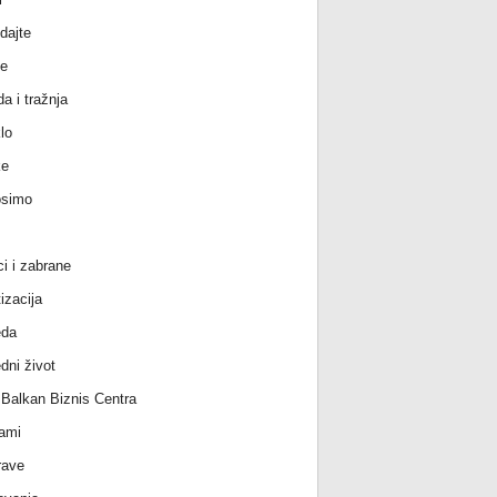
dajte
e
a i tražnja
lo
ke
osimo
ci i zabrane
izacija
eda
dni život
l Balkan Biznis Centra
ami
rave