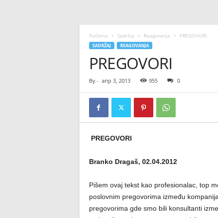
Početna
Sadržaj
Reagovanja
PREGOVORI
SADRŽAJ
REAGOVANJA
PREGOVORI
By
-
апр 3, 2013
955
0
PREGOVORI
Branko Dragaš, 02.04.2012
Pišem ovaj tekst kao profesionalac, top 
poslovnim pregovorima između kompanija, b
pregovorima gde smo bili konsultanti izm