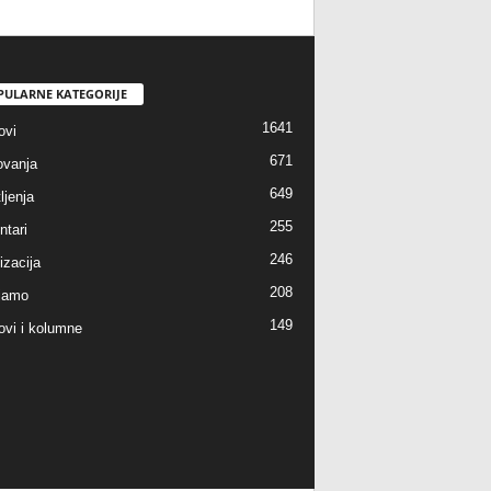
PULARNE KATEGORIJE
1641
ovi
671
vanja
649
ljenja
255
tari
246
izacija
208
jamo
149
ovi i kolumne