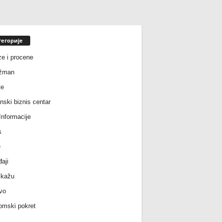
тегорије
ze i procene
žman
te
nski biznis centar
nformacije
s
e
aji
 kažu
vo
mski pokret