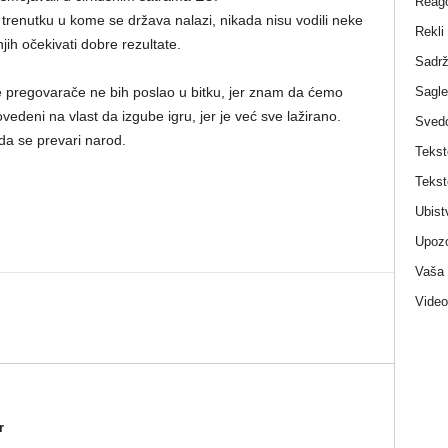
Reag
m trenutku u kome se država nalazi, nikada nisu vodili neke
Rekli
h očekivati dobre rezultate.
Sadrž
Sagle
 pregovarače ne bih poslao u bitku, jer znam da ćemo
ovedeni na vlast da izgube igru, jer je već sve lažirano.
Sved
a se prevari narod.
Tekst
Tekst
Ubist
Upozo
Vaša
Video
r