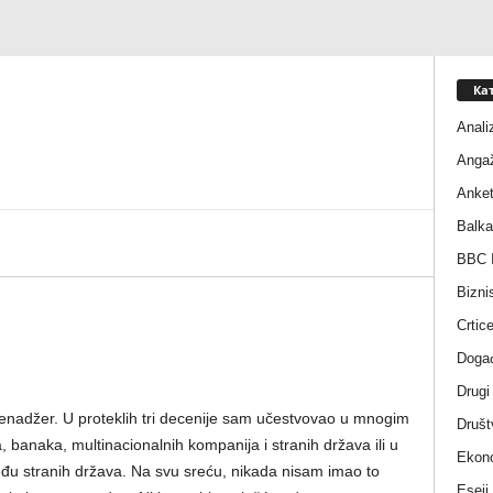
Ка
Anali
Anga
Anke
Balka
BBC I
Bizni
Crtic
Događ
Drugi
menadžer. U proteklih tri decenije sam učestvovao u mnogim
Društ
anaka, multinacionalnih kompanija i stranih država ili u
Ekono
eđu stranih država. Na svu sreću, nikada nisam imao to
Eseji