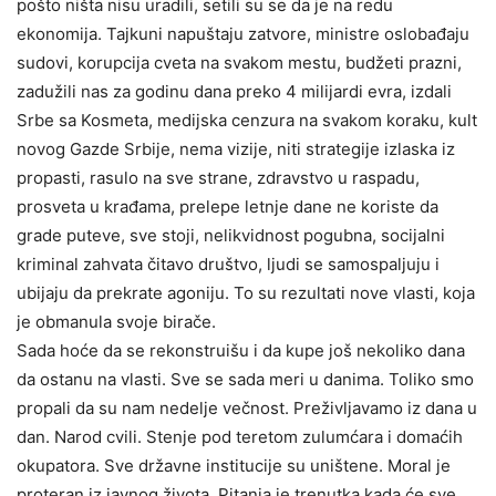
pošto ništa nisu uradili, setili su se da je na redu
ekonomija. Tajkuni napuštaju zatvore, ministre oslobađaju
sudovi, korupcija cveta na svakom mestu, budžeti prazni,
zadužili nas za godinu dana preko 4 milijardi evra, izdali
Srbe sa Kosmeta, medijska cenzura na svakom koraku, kult
novog Gazde Srbije, nema vizije, niti strategije izlaska iz
propasti, rasulo na sve strane, zdravstvo u raspadu,
prosveta u krađama, prelepe letnje dane ne koriste da
grade puteve, sve stoji, nelikvidnost pogubna, socijalni
kriminal zahvata čitavo društvo, ljudi se samospaljuju i
ubijaju da prekrate agoniju. To su rezultati nove vlasti, koja
je obmanula svoje birače.
Sada hoće da se rekonstruišu i da kupe još nekoliko dana
da ostanu na vlasti. Sve se sada meri u danima. Toliko smo
propali da su nam nedelje večnost. Preživljavamo iz dana u
dan. Narod cvili. Stenje pod teretom zulumćara i domaćih
okupatora. Sve državne institucije su uništene. Moral je
proteran iz javnog života. Pitanja je trenutka kada će sve