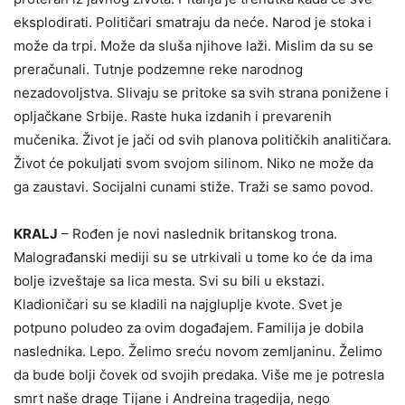
eksplodirati. Političari smatraju da neće. Narod je stoka i
može da trpi. Može da sluša njihove laži. Mislim da su se
preračunali. Tutnje podzemne reke narodnog
nezadovoljstva. Slivaju se pritoke sa svih strana ponižene i
opljačkane Srbije. Raste huka izdanih i prevarenih
mučenika. Život je jači od svih planova političkih analitičara.
Život će pokuljati svom svojom silinom. Niko ne može da
ga zaustavi. Socijalni cunami stiže. Traži se samo povod.
KRALJ
– Rođen je novi naslednik britanskog trona.
Malograđanski mediji su se utrkivali u tome ko će da ima
bolje izveštaje sa lica mesta. Svi su bili u ekstazi.
Kladioničari su se kladili na najgluplje kvote. Svet je
potpuno poludeo za ovim događajem. Familija je dobila
naslednika. Lepo. Želimo sreću novom zemljaninu. Želimo
da bude bolji čovek od svojih predaka. Više me je potresla
smrt naše drage Tijane i Andreina tragedija, nego