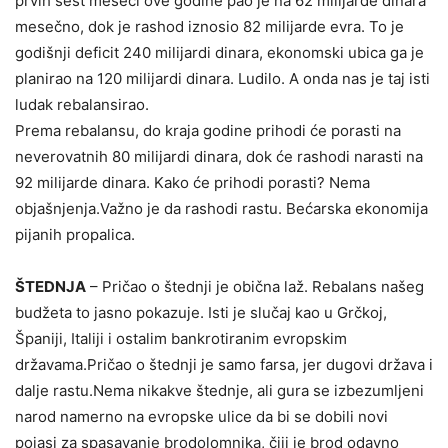
prvih šest meseci ove godine pao je na 62 milijarde dinara
mesečno, dok je rashod iznosio 82 milijarde evra. To je
godišnji deficit 240 milijardi dinara, ekonomski ubica ga je
planirao na 120 milijardi dinara. Ludilo. A onda nas je taj isti
ludak rebalansirao.
Prema rebalansu, do kraja godine prihodi će porasti na
neverovatnih 80 milijardi dinara, dok će rashodi narasti na
92 milijarde dinara. Kako će prihodi porasti? Nema
objašnjenja.Važno je da rashodi rastu. Bećarska ekonomija
pijanih propalica.
ŠTEDNJA
– Pričao o štednji je obična laž. Rebalans našeg
budžeta to jasno pokazuje. Isti je slučaj kao u Grčkoj,
Španiji, Italiji i ostalim bankrotiranim evropskim
državama.Pričao o štednji je samo farsa, jer dugovi država i
dalje rastu.Nema nikakve štednje, ali gura se izbezumljeni
narod namerno na evropske ulice da bi se dobili novi
pojasi za spasavanje brodolomnika, čiji je brod odavno