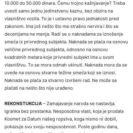
10.000 do 50.000 dinara. Čemu trojno kažnjavanje? Treba
uvesti samo jednu jedinstvenu kaznu, bez obzira na
vlasništvo vozila. To je i ustavno pravo jednakosti pred
zakonom. Ima još nešto što me strašno nervira i što se
decenijama ne menja. Radi se o naknadama za iznošenje
smeća iz privrednog subjekta. Naknada se plaća na osnovu
veličine privrednog subjekta, odnosno na osnovu
kvadratnih metara koje privredni subjekt ima u svom
vlasništvu. To se mora odmah ukinuti. Naknada mora da se
uvede na osnovu stvarne težine smeća koji se iznosi.
Naknada se plaća za stvarno izvršeni rad. Ne može se
plaćati na nešto što nije urađeno.
REKONSTUKCIJA
– Zamajavanje naroda se nastavlja.
Igranka bez prestanka. Nesposobna vlast, koja je prodala
Kosmet za Datum našeg ropstva, koga nismo ni dobili,
pokazuje svu svoju nesposobnost. Posle godinu dana,