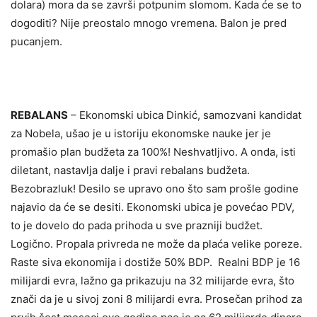
dolara) mora da se završi potpunim slomom. Kada će se to
dogoditi? Nije preostalo mnogo vremena. Balon je pred
pucanjem.
REBALANS
– Ekonomski ubica Dinkić, samozvani kandidat
za Nobela, ušao je u istoriju ekonomske nauke jer je
promašio plan budžeta za 100%! Neshvatljivo. A onda, isti
diletant, nastavlja dalje i pravi rebalans budžeta.
Bezobrazluk! Desilo se upravo ono što sam prošle godine
najavio da će se desiti. Ekonomski ubica je povećao PDV,
to je dovelo do pada prihoda u sve prazniji budžet.
Logično. Propala privreda ne može da plaća velike poreze.
Raste siva ekonomija i dostiže 50% BDP. Realni BDP je 16
milijardi evra, lažno ga prikazuju na 32 milijarde evra, što
znači da je u sivoj zoni 8 milijardi evra. Prosečan prihod za