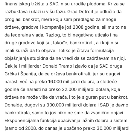
finansijskog tržišta u SAD, nisu urodile plodoma. Kriza se
razbuktava i ulazi u višu fazu. Grad Detroit je odlučio da
proglasi bankrot, mera koju sam predlagao za mnoge
države, gradove i kompanije još 2008 godine, ali mu to ne
da federalna vlada. Razlog, to bi negativno uticalo i na
druge gradove koji su, takođe, bankrotirali, ali koji nisu
imali kuraži da to objave. Toliko je čitava formulacija
objašnjenja stupidna da ne vredi da se zadržavam na njoj.
Čak je i milijarder Donald Tramp izjavio da je SAD druga
Grčka i Španija, da će država bankrotirati, jer su dugovi
narasli već na preko 16.000 milijardi dolara, a sledeće
godine će narasti na preko 22.000 milijardi dolara, koje
država ne može više da vraća, i to je siguran put u bankrot.
Donalde, dugovi su 300.000 milijardi dolara i SAD je davno
bankrotirala, samo to još niko ne sme da zvanično objavi.
Eksponencijalna funkcija ubacivanja lažnih dolara u sistem
(samo od 2008. do danas je ubačeno preko 30.000 milijardi