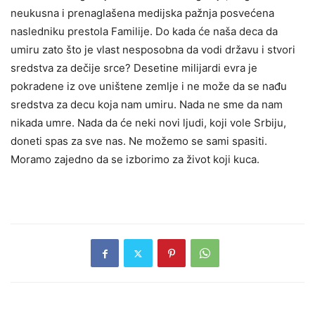
neukusna i prenaglašena medijska pažnja posvećena
nasledniku prestola Familije. Do kada će naša deca da
umiru zato što je vlast nesposobna da vodi državu i stvori
sredstva za dečije srce? Desetine milijardi evra je
pokradene iz ove uništene zemlje i ne može da se nađu
sredstva za decu koja nam umiru. Nada ne sme da nam
nikada umre. Nada da će neki novi ljudi, koji vole Srbiju,
doneti spas za sve nas. Ne možemo se sami spasiti.
Moramo zajedno da se izborimo za život koji kuca.