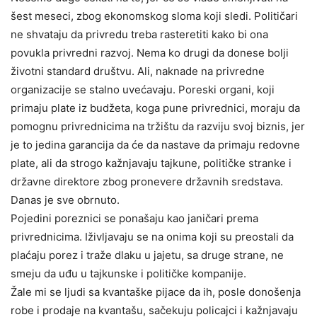
šest meseci, zbog ekonomskog sloma koji sledi. Političari
ne shvataju da privredu treba rasteretiti kako bi ona
povukla privredni razvoj. Nema ko drugi da donese bolji
životni standard društvu. Ali, naknade na privredne
organizacije se stalno uvećavaju. Poreski organi, koji
primaju plate iz budžeta, koga pune privrednici, moraju da
pomognu privrednicima na tržištu da razviju svoj biznis, jer
je to jedina garancija da će da nastave da primaju redovne
plate, ali da strogo kažnjavaju tajkune, političke stranke i
državne direktore zbog pronevere državnih sredstava.
Danas je sve obrnuto.
Pojedini poreznici se ponašaju kao janičari prema
privrednicima. Iživljavaju se na onima koji su preostali da
plaćaju porez i traže dlaku u jajetu, sa druge strane, ne
smeju da uđu u tajkunske i političke kompanije.
Žale mi se ljudi sa kvantaške pijace da ih, posle donošenja
robe i prodaje na kvantašu, sačekuju policajci i kažnjavaju