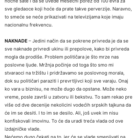
noćne sate i da se uvede mesečni porez od 100 evra za
sve gledaoce koji hoće da prate takve perverzije. Naravno,
to smeće se neće prikazivati na televizijama koje imaju
nacionalnu frekvencu.
NAKNADE
– Jedini način da se pokrene privreda je da se
sve naknade privredi ukinu ili prepolove, kako bi privreda
mogla da prodiše. Problem političara je što mrze nas
poslovne ljude. Mržnja počinje od toga što smo mi
stvaraoci na tržištu i pridržavamo se poslovnog morala,
dok su političari paraziti i prevrtljivci koji sve varaju. Onaj
ko vara u biznisu, ne može dugo da opstane. Može neko
vreme, posle završi u zatvoru ili bekstvu. To sam rekao pre
više od dve decenije nekolicini vodećih srpskih tajkuna da
će im se desiti. I to im se desilo. Ali, još uvek im nisu
konfiskovali imovinu. To će da uradi treća vlada od ove
izdajničke vlade.
Nećemo dugo čekati na to, jer će se vlade smenjivati na