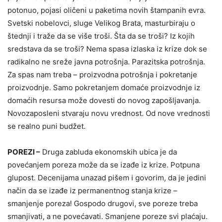
potonuo, pojasi oličeni u paketima novih štampanih evra.
Svetski nobelovci, sluge Velikog Brata, masturbiraju o
štednji i traže da se više troši. Šta da se troši? Iz kojih
sredstava da se troši? Nema spasa izlaska iz krize dok se
radikalno ne sreže javna potrošnja. Parazitska potrošnja.
Za spas nam treba – proizvodna potrošnja i pokretanje
proizvodnje. Samo pokretanjem domaće proizvodnje iz
domaćih resursa može dovesti do novog zapošljavanja.
Novozaposleni stvaraju novu vrednost. Od nove vrednosti
se realno puni budžet.
POREZI –
Druga zabluda ekonomskih ubica je da
povećanjem poreza može da se izađe iz krize. Potpuna
glupost. Decenijama unazad pišem i govorim, da je jedini
način da se izađe iz permanentnog stanja krize –
smanjenje poreza! Gospodo drugovi, sve poreze treba
smanjivati, a ne povećavati. Smanjene poreze svi plaćaju.