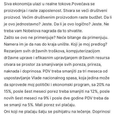
Siva ekonomija ulazi u realne tokove.Povećava se
proizvodnja i raste zaposlenost. Stvara se veći društveni
proizvod. Većim društvenim proizvodom raste budžet. Da li
je ovo jednostavno? Jeste. Da li je ovo logično? Jeste. Ne
treba vam Nobelova nagrada da to shvatite.
Zašto se ovo ne primenjuje? Neće bitange da primenjuju.
Namera im je da nas do kraja unište. Koji je moj predlog?
Rezanjem svih državnih troškova, kompjuterizacijom
državne uprave i efikasnim upravljanjem državnih resursa
otvara se prostor za smanjivanje svih poreza, prireza,
naknada i doprinosa. PDV treba smanjiti za tri meseca od
uspostavljanje Vlade nacionalnog spasa, koja jedina može
da sprovede moj politički i ekonomski program, sa 20% na
15%, posle šest meseci porez treba smanjiti na 12%, posle
novih šest meseci na 9% i posle dve godine PDV treba da
se smanji na 5%. Mali porez svi plaćaju.
Oni koji ne plaćaju šalju se psihijatru na lečenje. Doprinosi