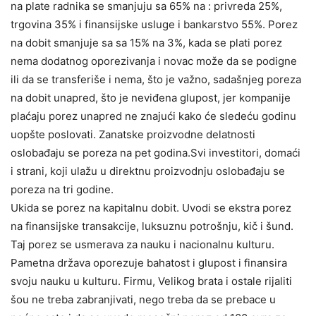
na plate radnika se smanjuju sa 65% na : privreda 25%,
trgovina 35% i finansijske usluge i bankarstvo 55%. Porez
na dobit smanjuje sa sa 15% na 3%, kada se plati porez
nema dodatnog oporezivanja i novac može da se podigne
ili da se transferiše i nema, što je važno, sadašnjeg poreza
na dobit unapred, što je neviđena glupost, jer kompanije
plaćaju porez unapred ne znajući kako će sledeću godinu
uopšte poslovati. Zanatske proizvodne delatnosti
oslobađaju se poreza na pet godina.Svi investitori, domaći
i strani, koji ulažu u direktnu proizvodnju oslobađaju se
poreza na tri godine.
Ukida se porez na kapitalnu dobit. Uvodi se ekstra porez
na finansijske transakcije, luksuznu potrošnju, kič i šund.
Taj porez se usmerava za nauku i nacionalnu kulturu.
Pametna država oporezuje bahatost i glupost i finansira
svoju nauku u kulturu. Firmu, Velikog brata i ostale rijaliti
šou ne treba zabranjivati, nego treba da se prebace u