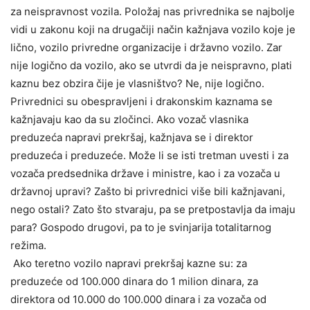
za neispravnost vozila. Položaj nas privrednika se najbolje
vidi u zakonu koji na drugačiji način kažnjava vozilo koje je
lično, vozilo privredne organizacije i državno vozilo. Zar
nije logično da vozilo, ako se utvrdi da je neispravno, plati
kaznu bez obzira čije je vlasništvo? Ne, nije logično.
Privrednici su obespravljeni i drakonskim kaznama se
kažnjavaju kao da su zločinci. Ako vozač vlasnika
preduzeća napravi prekršaj, kažnjava se i direktor
preduzeća i preduzeće. Može li se isti tretman uvesti i za
vozača predsednika države i ministre, kao i za vozača u
državnoj upravi? Zašto bi privrednici više bili kažnjavani,
nego ostali? Zato što stvaraju, pa se pretpostavlja da imaju
para? Gospodo drugovi, pa to je svinjarija totalitarnog
režima.
Ako teretno vozilo napravi prekršaj kazne su: za
preduzeće od 100.000 dinara do 1 milion dinara, za
direktora od 10.000 do 100.000 dinara i za vozača od