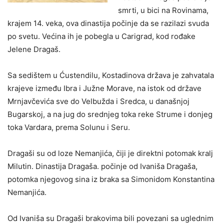
smrti, u bici na Rovinama,
krajem 14. veka, ova dinastija počinje da se razilazi svuda
po svetu. Većina ih je pobegla u Carigrad, kod rođake
Jelene Dragaš.
Sa sedištem u Ćustendilu, Kostadinova država je zahvatala
krajeve između Ibra i Južne Morave, na istok od države
Mrnjavčevića sve do Velbužda i Sredca, u današnjoj
Bugarskoj, a na jug do srednjeg toka reke Strume i donjeg
toka Vardara, prema Solunu i Seru.
Dragaši su od loze Nemanjića, čiji je direktni potomak kralj
Milutin. Dinastija Dragaša. počinje od Ivaniša Dragaša,
potomka njegovog sina iz braka sa Simonidom Konstantina
Nemanjića.
Od Ivaniša su Dragaši brakovima bili povezani sa uglednim