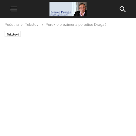
Početna
Tekstovi
Poreklo prezimena porodice Dragaš
Tekstovi