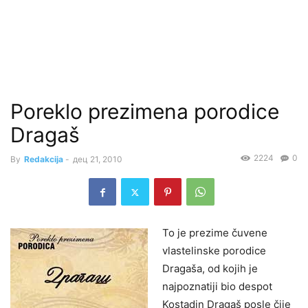
Poreklo prezimena porodice
Dragaš
2224
0
By
Redakcija
-
дец 21, 2010
To je prezime čuv
ene
vlastelinske porodice
Dragaša, od kojih je
najpoznatiji bio despot
Kostadin Dragaš posle čije