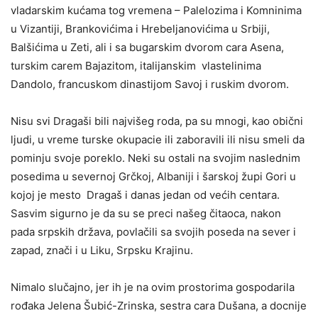
vladarskim kućama tog vremena – Palelozima i Komninima
u Vizantiji, Brankovićima i Hrebeljanovićima u Srbiji,
Balšićima u Zeti, ali i sa bugarskim dvorom cara Asena,
turskim carem Bajazitom, italijanskim vlastelinima
Dandolo, francuskom dinastijom Savoj i ruskim dvorom.
Nisu svi Dragaši bili najvišeg roda, pa su mnogi, kao obični
ljudi, u vreme turske okupacie ili zaboravili ili nisu smeli da
pominju svoje poreklo. Neki su ostali na svojim naslednim
posedima u severnoj Grčkoj, Albaniji i šarskoj župi Gori u
kojoj je mesto Dragaš i danas jedan od većih centara.
Sasvim sigurno je da su se preci našeg čitaoca, nakon
pada srpskih država, povlačili sa svojih poseda na sever i
zapad, znači i u Liku, Srpsku Krajinu.
Nimalo slučajno, jer ih je na ovim prostorima gospodarila
rođaka Jelena Šubić-Zrinska, sestra cara Dušana, a docnije