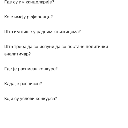
Где су им канцеларије?
Које имају референце?
Шта им пише у радним књижицама?
Шта треба да се испуни да се постане политички
аналитичар?
Где је расписан конкурс?
Када је расписан?
Који су услови конкурса?