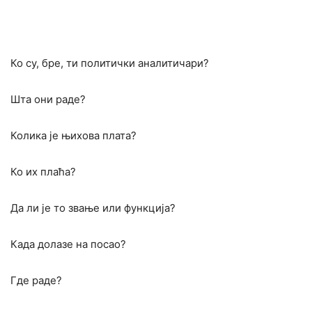
Ко су, бре, ти политички аналитичари?
Шта они раде?
Колика је њихова плата?
Ко их плаћа?
Да ли је то звање или функција?
Када долазе на посао?
Где раде?