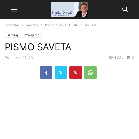
Početna
Sadržaj
Izdvajamo
PISMO SAVETA
Sadržaj
Izdvajamo
PISMO SAVETA
1005
0
By
-
сеп 15, 2011