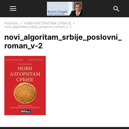
Početna
НОВИ АЛГОРИТАМ СРБИЈЕ
novi_algoritam_srbije_poslovni_roman_v-2
novi_algoritam_srbije_poslovni_
roman_v-2