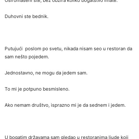
Osiromašeni ste, bez obzira koliko bogatstvo imate.
Duhovni ste bednik.
Putujući poslom po svetu, nikada nisam seo u restoran da
sam nešto pojedem.
Jednostavno, ne mogu da jedem sam.
To mi je potpuno besmisleno.
Ako nemam društvo, isprazno mi je da sednem i jedem.
U bogatim državama sam gledao u restoranima ljude koji