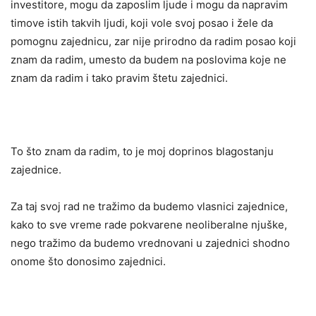
investitore, mogu da zaposlim ljude i mogu da napravim
timove istih takvih ljudi, koji vole svoj posao i žele da
pomognu zajednicu, zar nije prirodno da radim posao koji
znam da radim, umesto da budem na poslovima koje ne
znam da radim i tako pravim štetu zajednici.
To što znam da radim, to je moj doprinos blagostanju
zajednice.
Za taj svoj rad ne tražimo da budemo vlasnici zajednice,
kako to sve vreme rade pokvarene neoliberalne njuške,
nego tražimo da budemo vrednovani u zajednici shodno
onome što donosimo zajednici.