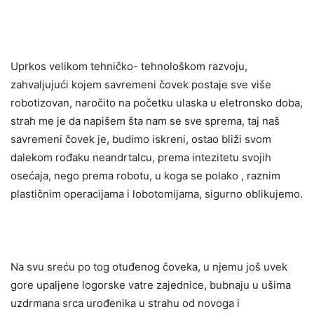
Uprkos velikom tehničko- tehnološkom razvoju,
zahvaljujući kojem savremeni čovek postaje sve više
robotizovan, naročito na početku ulaska u eletronsko doba,
strah me je da napišem šta nam se sve sprema, taj naš
savremeni čovek je, budimo iskreni, ostao bliži svom
dalekom rođaku neandrtalcu, prema intezitetu svojih
osećaja, nego prema robotu, u koga se polako , raznim
plastičnim operacijama i lobotomijama, sigurno oblikujemo.
Na svu sreću po tog otuđenog čoveka, u njemu još uvek
gore upaljene logorske vatre zajednice, bubnaju u ušima
uzdrmana srca urođenika u strahu od novoga i