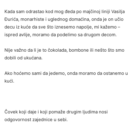
Kada sam odrastao kod mog đeda po majčinoj liniji Vasilja
Đurića, monarhiste i uglednog domaćina, onda je on učio
decu iz kuće da sve što iznesemo napolje, mi kažemo –
ispred avlije, moramo da podelimo sa drugom decom.
Nije važno da li je to čokolada, bombone ili nešto što smo
dobili od ukućana.
Ako hoćemo sami da jedemo, onda moramo da ostanemo u
kući.
Čovek koji daje i koji pomaže drugim ljudima nosi
odgovornost zajednice u sebi.