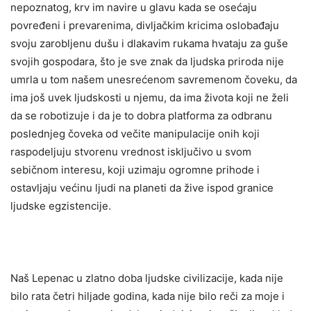
nepoznatog, krv im navire u glavu kada se osećaju
povređeni i prevarenima, divljačkim kricima oslobađaju
svoju zarobljenu dušu i dlakavim rukama hvataju za guše
svojih gospodara, što je sve znak da ljudska priroda nije
umrla u tom našem unesrećenom savremenom čoveku, da
ima još uvek ljudskosti u njemu, da ima života koji ne želi
da se robotizuje i da je to dobra platforma za odbranu
poslednjeg čoveka od večite manipulacije onih koji
raspodeljuju stvorenu vrednost isključivo u svom
sebičnom interesu, koji uzimaju ogromne prihode i
ostavljaju većinu ljudi na planeti da žive ispod granice
ljudske egzistencije.
Naš Lepenac u zlatno doba ljudske civilizacije, kada nije
bilo rata četri hiljade godina, kada nije bilo reči za moje i