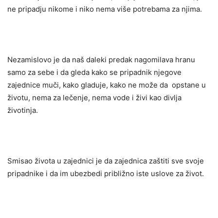
ne pripadju nikome i niko nema više potrebama za njima.
Nezamislovo je da naš daleki predak nagomilava hranu
samo za sebe i da gleda kako se pripadnik njegove
zajednice muči, kako gladuje, kako ne može da opstane u
životu, nema za lečenje, nema vode i živi kao divlja
životinja.
Smisao života u zajednici je da zajednica zaštiti sve svoje
pripadnike i da im ubezbedi približno iste uslove za život.