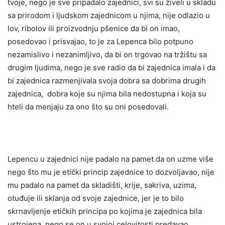
tvoje, nego je sve pripadalo zajednici, svi su živeli u skladu
sa prirodom i ljudskom zajednicom u njima, nije odlazio u
lov, ribolov ili proizvodnju pšenice da bi on imao,
posedovao i prisvajao, to je za Lepenca bilo potpuno
nezamislivo i nezanimljivo, da bi on trgovao na tržištu sa
drugim ljudima, nego je sve radio da bi zajednica imala i da
bi zajednica razmenjivala svoja dobra sa dobrima drugih
zajednica, dobra koje su njima bila nedostupna i koja su
hteli da menjaju za ono što su oni posedovali.
Lepencu u zajednici nije padalo na pamet da on uzme više
nego što mu je etički princip zajednice to dozvoljavao, nije
mu padalo na pamet da skladišti, krije, sakriva, uzima,
otuđuje ili sklanja od svoje zajednice, jer je to bilo
skrnavljenje etičkih principa po kojima je zajednica bila
ustrojena, nego se on u svojoj celovitosti predavao