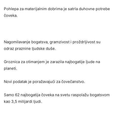
Pohlepa za materijalnim dobrima je satrla duhovne potrebe
čoveka.
Nagomilavanje bogatsva, gramzivost i proždrljivost su
odraz praznine ljudske duše.
Groznica za otimanjem je zarazila najbogatije ljude na
planeti.
Novi podatak je poražavajući za čovečanstvo.
Samo 62 najbogatija čoveka na svetu raspolažu bogatsvom
kao 3,5 milijardi ljudi.