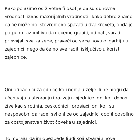
Kako polazimo od životne filosofije da su duhovne
vrednosti iznad materijalnih vrednosti i kako dobro znamo
da ne možemo istovremeno spavati u dva kreveta, onda je
potpuno razumljivo da nećemo grabiti, otimati, varati i
prisvajati sve za sebe, praveći od sebe novu oligarhiju u
zajednici, nego da ćemo sve raditi isključivo u korist
zajednice.
Oni pripadnici zajednice koji nemaju želje ili ne mogu da
učestvuju u stvaranju i razvoju zajednice, oni koji danas
žive kao sirotinja, beskućnici i prosjaci, oni koji su
nesposobni da rade, svi oni će od zajednici dobiti dovoljno
za dostojanstven život čoveka u zajednici.
To moraju da im obezbede ljudi koji stvaraju nove