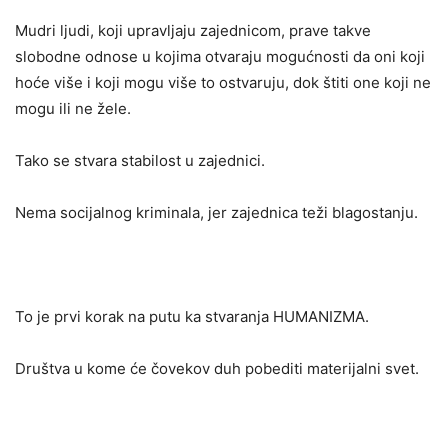
Mudri ljudi, koji upravljaju zajednicom, prave takve
slobodne odnose u kojima otvaraju mogućnosti da oni koji
hoće više i koji mogu više to ostvaruju, dok štiti one koji ne
mogu ili ne žele.
Tako se stvara stabilost u zajednici.
Nema socijalnog kriminala, jer zajednica teži blagostanju.
To je prvi korak na putu ka stvaranja HUMANIZMA.
Društva u kome će čovekov duh pobediti materijalni svet.