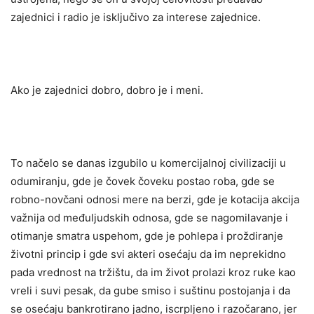
zajednici i radio je isključivo za interese zajednice.
Ako je zajednici dobro, dobro je i meni.
To načelo se danas izgubilo u komercijalnoj civilizaciji u
odumiranju, gde je čovek čoveku postao roba, gde se
robno-novčani odnosi mere na berzi, gde je kotacija akcija
važnija od međuljudskih odnosa, gde se nagomilavanje i
otimanje smatra uspehom, gde je pohlepa i proždiranje
životni princip i gde svi akteri osećaju da im neprekidno
pada vrednost na tržištu, da im život prolazi kroz ruke kao
vreli i suvi pesak, da gube smiso i suštinu postojanja i da
se osećaju bankrotirano jadno, iscrpljeno i razočarano, jer