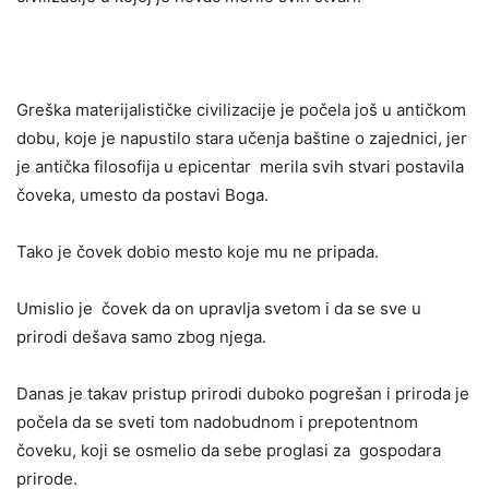
Greška materijalističke civilizacije je počela još u antičkom
dobu, koje je napustilo stara učenja baštine o zajednici, jer
je antička filosofija u epicentar merila svih stvari postavila
čoveka, umesto da postavi Boga.
Tako je čovek dobio mesto koje mu ne pripada.
Umislio je čovek da on upravlja svetom i da se sve u
prirodi dešava samo zbog njega.
Danas je takav pristup prirodi duboko pogrešan i priroda je
počela da se sveti tom nadobudnom i prepotentnom
čoveku, koji se osmelio da sebe proglasi za gospodara
prirode.