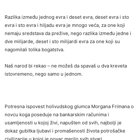
Razlika između jednog evra i deset evra, deset evra i sto
evra i sto evra i hiljadu evra je mnogo veća, za one koji
nemaju sredstava da prežive, nego razlika između jedne i
dve milijarde, deset i sto milijardi evra za one koji su
nagomilali tolika bogatstva.
Naš narod bi rekao – ne možeš da spavaš u dva kreveta
istovremeno, nego samo u jednom.
Potresna ispovest holivudskog glumca Morgana Frimana o
novcu koga poseduje na bankarskim računima i
usamljenosti u kojoj živi, napušten od svih, najbolji je
dokaz gubitka ljubavi i promašenosti života potrošačke
civilizacije u kojoj je novac merilo svih stvari.