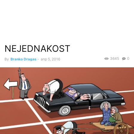
NEJEDNAKOST
3645
0
By
Branko Dragas
-
апр 5, 2016