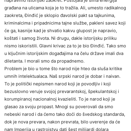
napravimo istorijski zaokret. Postojala je silna energija
građana na ulicama koja je to tražila. Ali, umesto radikalnog
zaokreta, Đinđić je sklopio đavolski pakt sa tajkunima,
kriminalcima i pripadnicima tajne službe, pakleni savez koji
će ga, kasnije kad je shvatio kakvu glupost je napravio,
koštati i samog života. Ni drugu, dakle istorijsku priliku
nismo iskoristili. Glavni krivac za to je bio Đinđić. Tako smo
u ključnim istorijskim događajima na čelu države imali dva
diletanta. I morali smo da propadnemo.
Problem je bio u tome što narod nije hteo da sluša kritike
umnih intelektualaca. Naš srpski narod je dobar i naivan.
To je politički nepismen narod koji je povodljiv i koji
bezuslovno veruje svojoj prevarantskoj, špekulantskoj i
korumpiranoj nacionalnoj kvazieliti. To je narod koji je
glasao za svoju propast. Mnogi su poverovali da smo
nebeski narod i da ćemo tako doći do švedskog standarda,
dok je nova prevara, nakon prevrata, bilo uverenje da će
nam Imperija u rastrojstvu dati šest milijardi dolara