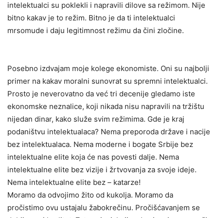
intelektualci su poklekli i napravili dilove sa režimom. Nije
bitno kakav je to režim. Bitno je da ti intelektualci
mrsomude i daju legitimnost režimu da čini zločine.
Posebno izdvajam moje kolege ekonomiste. Oni su najbolji
primer na kakav moralni sunovrat su spremni intelektualci.
Prosto je neverovatno da već tri decenije gledamo iste
ekonomske neznalice, koji nikada nisu napravili na tržištu
nijedan dinar, kako služe svim režimima. Gde je kraj
podaništvu intelektualaca? Nema preporoda države i nacije
bez intelektualaca. Nema moderne i bogate Srbije bez
intelektualne elite koja će nas povesti dalje. Nema
intelektualne elite bez vizije i žrtvovanja za svoje ideje.
Nema intelektualne elite bez – katarze!
Moramo da odvojimo žito od kukolja. Moramo da
pročistimo ovu ustajalu žabokrečinu. Pročišćavanjem se