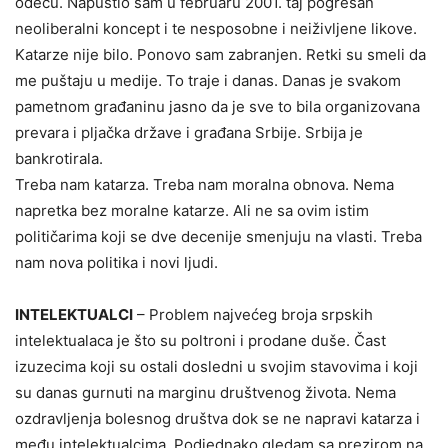
odeću. Napustio sam u februaru 2001. taj pogrešan
neoliberalni koncept i te nesposobne i neiživljene likove.
Katarze nije bilo. Ponovo sam zabranjen. Retki su smeli da
me puštaju u medije. To traje i danas. Danas je svakom
pametnom građaninu jasno da je sve to bila organizovana
prevara i pljačka države i građana Srbije. Srbija je
bankrotirala.
Treba nam katarza. Treba nam moralna obnova. Nema
napretka bez moralne katarze. Ali ne sa ovim istim
političarima koji se dve decenije smenjuju na vlasti. Treba
nam nova politika i novi ljudi.
INTELEKTUALCI
– Problem najvećeg broja srpskih
intelektualaca je što su poltroni i prodane duše. Čast
izuzecima koji su ostali dosledni u svojim stavovima i koji
su danas gurnuti na marginu društvenog života. Nema
ozdravljenja bolesnog društva dok se ne napravi katarza i
među intelektualcima. Podjednako gledam sa prezirom na