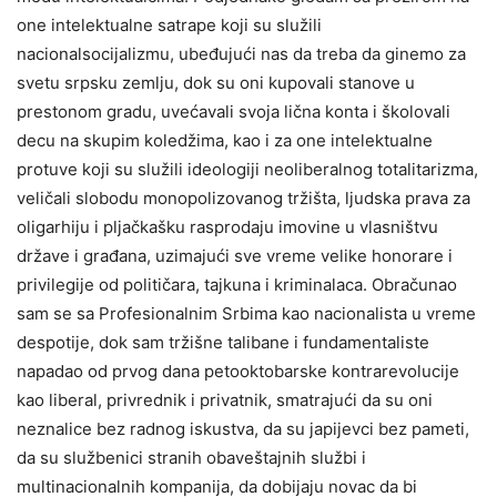
one intelektualne satrape koji su služili
nacionalsocijalizmu, ubeđujući nas da treba da ginemo za
svetu srpsku zemlju, dok su oni kupovali stanove u
prestonom gradu, uvećavali svoja lična konta i školovali
decu na skupim koledžima, kao i za one intelektualne
protuve koji su služili ideologiji neoliberalnog totalitarizma,
veličali slobodu monopolizovanog tržišta, ljudska prava za
oligarhiju i pljačkašku rasprodaju imovine u vlasništvu
države i građana, uzimajući sve vreme velike honorare i
privilegije od političara, tajkuna i kriminalaca. Obračunao
sam se sa Profesionalnim Srbima kao nacionalista u vreme
despotije, dok sam tržišne talibane i fundamentaliste
napadao od prvog dana petooktobarske kontrarevolucije
kao liberal, privrednik i privatnik, smatrajući da su oni
neznalice bez radnog iskustva, da su japijevci bez pameti,
da su službenici stranih obaveštajnih službi i
multinacionalnih kompanija, da dobijaju novac da bi