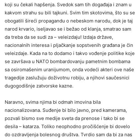
koji su čekali hapšenja. Svedok sam tih događaja i znam u
kakvom strahu su bili tajkuni. Svim tim skotovima, što su se
obogatili šireći propagandu o nebeskom narodu, dok je taj
narod krvario, iseljavao se i bežao od klanja, smatrao sam
da treba da se sudi za – veleizdaju! Izdaja države,
nacionalnih interesa i pljačkanje sopstvenih građana je čin
veleizdaje. Kada na to dodamo i takvo vođenje politike koje
se završava u NATO bombardovanju pametnim bombama
sa osiromašenim uranijumom, onda vodeći akteri ove naše
tragedije zaslužuju doživotnu robiju, a njihovi saučesnici
dugogodišnje zatvorske kazne.
Naravno, svima njima bi odmah imovina bila
nacionalizovana. Suđenje bi bilo javno, pred kamerama,
pozvali bismo sve medije sveta da prenose i tako bi se
desila – katarza. Toliko neophodno pročišćenje bi dovelo
do ozdravljenja bolesnog društva. Tvrdio sam da bi za nas