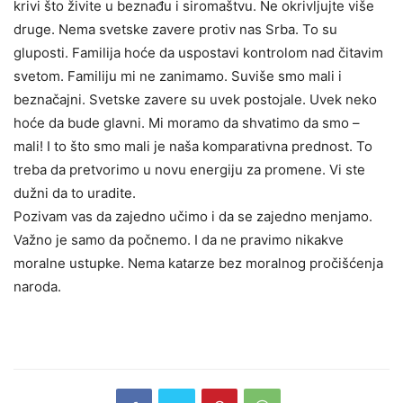
krivi što živite u beznađu i siromaštvu. Ne okrivljujte više
druge. Nema svetske zavere protiv nas Srba. To su
gluposti. Familija hoće da uspostavi kontrolom nad čitavim
svetom. Familiju mi ne zanimamo. Suviše smo mali i
beznačajni. Svetske zavere su uvek postojale. Uvek neko
hoće da bude glavni. Mi moramo da shvatimo da smo –
mali! I to što smo mali je naša komparativna prednost. To
treba da pretvorimo u novu energiju za promene. Vi ste
dužni da to uradite.
Pozivam vas da zajedno učimo i da se zajedno menjamo.
Važno je samo da počnemo. I da ne pravimo nikakve
moralne ustupke. Nema katarze bez moralnog pročišćenja
naroda.