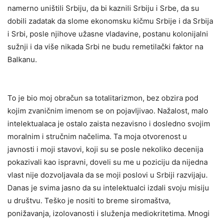
namerno uništili Srbiju, da bi kaznili Srbiju i Srbe, da su
dobili zadatak da slome ekonomsku kičmu Srbije i da Srbija
i Srbi, posle njihove užasne vladavine, postanu kolonijalni
sužnji i da više nikada Srbi ne budu remetilački faktor na
Balkanu.
To je bio moj obračun sa totalitarizmon, bez obzira pod
kojim zvaničnim imenom se on pojavljivao. Nažalost, malo
intelektualaca je ostalo zaista nezavisno i dosledno svojim
moralnim i stručnim načelima. Ta moja otvorenost u
javnosti i moji stavovi, koji su se posle nekoliko decenija
pokazivali kao ispravni, doveli su me u poziciju da nijedna
vlast nije dozvoljavala da se moji poslovi u Srbiji razvijaju.
Danas je svima jasno da su intelektualci izdali svoju misiju
u društvu. Teško je nositi to breme siromaštva,
ponižavanja, izolovanosti i služenja mediokritetima. Mnogi