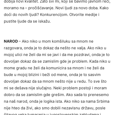
dobija novi kvalitet. Zato svi mi, koji se bavimo javnom reči,
moramo na – pročišćavanje. Novi ljudi za novo doba. Kako
doći do novih ljudi? Konkurencijom. Otvorite medije i
pustite ljude da se iskažu.
NAROD
– Ako niko u mom komšiluku sa mnom ne
razgovara, onda je to dokaz da nešto ne valja. Ako niko u
mojoj ulici ne želi da mi se javi i da me pozdravi, onda je to
dovoljan dokaz da se zamislim gde je problem. Kada niko u
mome gradu ne želi da komunicira sa mnom i ne želi da
bude u mojoj blizini i beži od mene, onda je to sasvim
dovoljan dokaz da sa mnom nešto nije u redu. To sve što
mi se dešava nije slučajno. Neki problem postoji i moram
dobro da se zamislim gde grešim. Ako sada to prenesemo
na naš narod, onda je logika ista. Ako niko sa nama Srbima
nije hteo da živi, ako smo dobili nezavisnu državu, posle
čitavog veka tumaranja u jugoslovenskim zabludama i