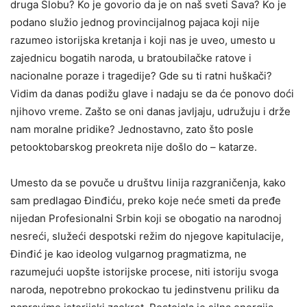
druga Slobu? Ko je govorio da je on naš sveti Sava? Ko je
podano služio jednog provincijalnog pajaca koji nije
razumeo istorijska kretanja i koji nas je uveo, umesto u
zajednicu bogatih naroda, u bratoubilačke ratove i
nacionalne poraze i tragedije? Gde su ti ratni huškači?
Vidim da danas podižu glave i nadaju se da će ponovo doći
njihovo vreme. Zašto se oni danas javljaju, udružuju i drže
nam moralne pridike? Jednostavno, zato što posle
petooktobarskog preokreta nije došlo do – katarze.
Umesto da se povuče u društvu linija razgraničenja, kako
sam predlagao Đinđiću, preko koje neće smeti da pređe
nijedan Profesionalni Srbin koji se obogatio na narodnoj
nesreći, služeći despotski režim do njegove kapitulacije,
Đinđić je kao ideolog vulgarnog pragmatizma, ne
razumejući uopšte istorijske procese, niti istoriju svoga
naroda, nepotrebno prokockao tu jedinstvenu priliku da