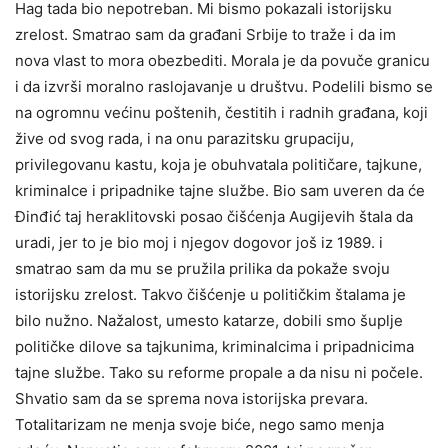
Hag tada bio nepotreban. Mi bismo pokazali istorijsku
zrelost. Smatrao sam da građani Srbije to traže i da im
nova vlast to mora obezbediti. Morala je da povuče granicu
i da izvrši moralno raslojavanje u društvu. Podelili bismo se
na ogromnu većinu poštenih, čestitih i radnih građana, koji
žive od svog rada, i na onu parazitsku grupaciju,
privilegovanu kastu, koja je obuhvatala političare, tajkune,
kriminalce i pripadnike tajne službe. Bio sam uveren da će
Đinđić taj heraklitovski posao čišćenja Augijevih štala da
uradi, jer to je bio moj i njegov dogovor još iz 1989. i
smatrao sam da mu se pružila prilika da pokaže svoju
istorijsku zrelost. Takvo čišćenje u političkim štalama je
bilo nužno. Nažalost, umesto katarze, dobili smo šuplje
političke dilove sa tajkunima, kriminalcima i pripadnicima
tajne službe. Tako su reforme propale a da nisu ni počele.
Shvatio sam da se sprema nova istorijska prevara.
Totalitarizam ne menja svoje biće, nego samo menja