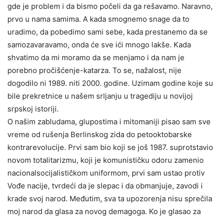
gde je problem i da bismo počeli da ga rešavamo. Naravno,
prvo u nama samima. A kada smognemo snage da to
uradimo, da pobedimo sami sebe, kada prestanemo da se
samozavaravamo, onda će sve ići mnogo lakše. Kada
shvatimo da mi moramo da se menjamo i da nam je
porebno pročišćenje-katarza. To se, nažalost, nije
dogodilo ni 1989. niti 2000. godine. Uzimam godine koje su
bile prekretnice u našem srljanju u tragediju u novijoj
srpskoj istoriji.
O našim zabludama, glupostima i mitomaniji pisao sam sve
vreme od rušenja Berlinskog zida do petooktobarske
kontrarevolucije. Prvi sam bio koji se još 1987. suprotstavio
novom totalitarizmu, koji je komunističku odoru zamenio
nacionalsocijalističkom uniformom, prvi sam ustao protiv
Vođe nacije, tvrdeći da je slepac i da obmanjuje, zavodi i
krade svoj narod. Međutim, sva ta upozorenja nisu sprečila
moj narod da glasa za novog demagoga. Ko je glasao za