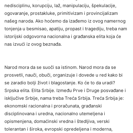
nedisciplinu, korupciju, laž, manipulaciju, špekulacije,
ogovaranje, prostakluke, primitivizam i provincijalizam
našeg naroda. Ako hoćemo da izađemo iz ovog namernog
tonjenja u besmisao, apatiju, propast i tragediju, treba nam
istorijski odgovorna nacionalna i građanska elita koja će
nas izvući iz ovog beznađa.
Narod mora da se suoči sa istinom. Narod mora da se
prosvetli, nauči, obuči, organizuje i dovede u red kako bi
se zaradio bolji život i blagostanje. Ko će to da uradi?
Srpska elita. Elita Srbije. Između Prve i Druge posvađane i
isključive Srbije, nama treba Treća Srbija. Treća Srbija je:
ekonomski racionalna i proračunata, građanski
disciplinovana i uredna, nacionalno utemeljena i
opismenjena, domaćinski vredna i štedljiva, verski
tolerantan i široka, evropski opredeljena i moderna,