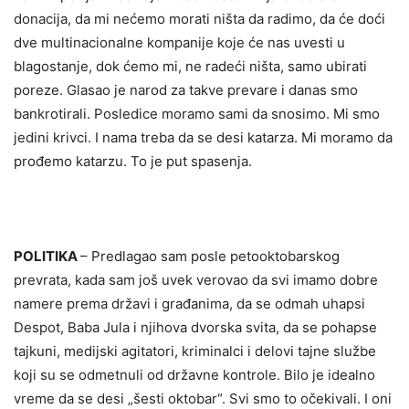
donacija, da mi nećemo morati ništa da radimo, da će doći
dve multinacionalne kompanije koje će nas uvesti u
blagostanje, dok ćemo mi, ne radeći ništa, samo ubirati
poreze. Glasao je narod za takve prevare i danas smo
bankrotirali. Posledice moramo sami da snosimo. Mi smo
jedini krivci. I nama treba da se desi katarza. Mi moramo da
prođemo katarzu. To je put spasenja.
POLITIKA
– Predlagao sam posle petooktobarskog
prevrata, kada sam još uvek verovao da svi imamo dobre
namere prema državi i građanima, da se odmah uhapsi
Despot, Baba Jula i njihova dvorska svita, da se pohapse
tajkuni, medijski agitatori, kriminalci i delovi tajne službe
koji su se odmetnuli od državne kontrole. Bilo je idealno
vreme da se desi „šesti oktobar“. Svi smo to očekivali. I oni