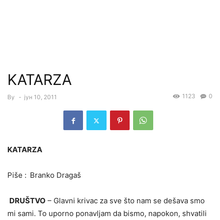
KATARZA
1123
0
By
-
јун 10, 2011
KATARZA
Piše :
Branko Dragaš
DRUŠTVO
– Glavni krivac za sve što nam se dešava smo
mi sami. To uporno ponavljam da bismo, napokon, shvatili