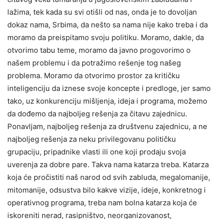
lažima, tek kada su svi otišli od nas, onda je to dovoljan
dokaz nama, Srbima, da nešto sa nama nije kako treba i da
moramo da preispitamo svoju politiku. Moramo, dakle, da
otvorimo tabu teme, moramo da javno progovorimo o
našem problemu i da potražimo rešenje tog našeg
problema. Moramo da otvorimo prostor za kritičku
inteligenciju da iznese svoje koncepte i predloge, jer samo
tako, uz konkurenciju mišljenja, ideja i programa, možemo
da dođemo da najboljeg rešenja za čitavu zajednicu.
Ponavljam, najboljeg rešenja za društvenu zajednicu, a ne
najboljeg rešenja za neku privilegovanu političku
grupaciju, pripadnike vlasti ili one koji prodaju svoja
uverenja za dobre pare. Takva nama katarza treba. Katarza
koja će pročistiti naš narod od svih zabluda, megalomanije,
mitomanije, odsustva bilo kakve vizije, ideje, konkretnog i
operativnog programa, treba nam bolna katarza koja će
iskoreniti nerad, rasipništvo, neorganizovanost,