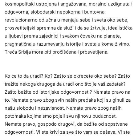
kosmopolitski ustrojena i angažovana, moralno uzdignuta i
odgovorna, slobodarski nepokorna i buntovna,
revolucionarno odlučna u menjaju sebe i sveta oko sebe,
prosvetiteljski spremna da služi i da se žrtvuje, idealistička
u ljubavi prema zajednici i svakom čoveku na planete,
pragmatična u razumevanju istorije i sveta u kome živimo.
Treća Srbija mora biti pročišćena i prosvetljena.
Ko će to da uradi? Ko? Zašto se okrećete oko sebe? Zašto
tražite nekoga drugoga da uradi ono što je vaš zadatak?
Zašto bežite od istorijske odgovornosti? Nemate pravo na
to. Nemate pravo zbog svih naših predaka koji su ginuli za
našu slobodu i nezavisnost. Nemate pravo zbog naših
potomaka kojima smo pojeli svu njihovu budućnost.
Nemate pravo, gospodo drugovi, da bežite od sopstvene
odgovornosti. Vi ste krivi za sve što vam se dešava. Vi ste