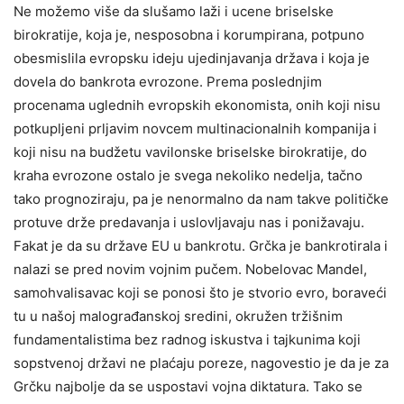
Ne možemo više da slušamo laži i ucene briselske
birokratije, koja je, nesposobna i korumpirana, potpuno
obesmislila evropsku ideju ujedinjavanja država i koja je
dovela do bankrota evrozone. Prema poslednjim
procenama uglednih evropskih ekonomista, onih koji nisu
potkupljeni prljavim novcem multinacionalnih kompanija i
koji nisu na budžetu vavilonske briselske birokratije, do
kraha evrozone ostalo je svega nekoliko nedelja, tačno
tako prognoziraju, pa je nenormalno da nam takve političke
protuve drže predavanja i uslovljavaju nas i ponižavaju.
Fakat je da su države EU u bankrotu. Grčka je bankrotirala i
nalazi se pred novim vojnim pučem. Nobelovac Mandel,
samohvalisavac koji se ponosi što je stvorio evro, boraveći
tu u našoj malograđanskoj sredini, okružen tržišnim
fundamentalistima bez radnog iskustva i tajkunima koji
sopstvenoj državi ne plaćaju poreze, nagovestio je da je za
Grčku najbolje da se uspostavi vojna diktatura. Tako se