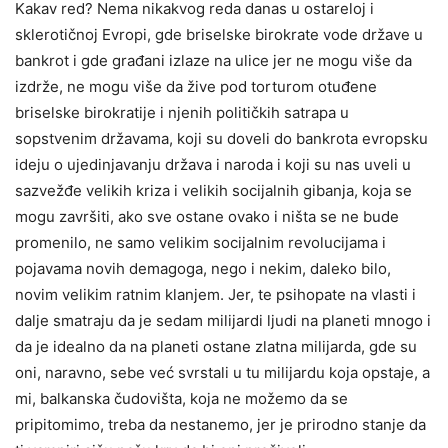
Kakav red? Nema nikakvog reda danas u ostareloj i
sklerotičnoj Evropi, gde briselske birokrate vode države u
bankrot i gde građani izlaze na ulice jer ne mogu više da
izdrže, ne mogu više da žive pod torturom otuđene
briselske birokratije i njenih političkih satrapa u
sopstvenim državama, koji su doveli do bankrota evropsku
ideju o ujedinjavanju država i naroda i koji su nas uveli u
sazvežđe velikih kriza i velikih socijalnih gibanja, koja se
mogu završiti, ako sve ostane ovako i ništa se ne bude
promenilo, ne samo velikim socijalnim revolucijama i
pojavama novih demagoga, nego i nekim, daleko bilo,
novim velikim ratnim klanjem. Jer, te psihopate na vlasti i
dalje smatraju da je sedam milijardi ljudi na planeti mnogo i
da je idealno da na planeti ostane zlatna milijarda, gde su
oni, naravno, sebe već svrstali u tu milijardu koja opstaje, a
mi, balkanska čudovišta, koja ne možemo da se
pripitomimo, treba da nestanemo, jer je prirodno stanje da