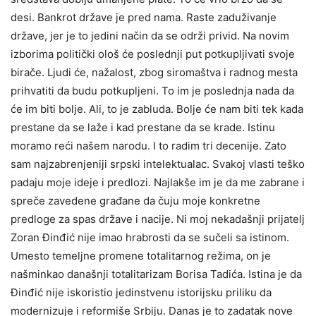
desi. Bankrot države je pred nama. Raste zaduživanje
države, jer je to jedini način da se održi privid. Na novim
izborima politički ološ će poslednji put potkupljivati svoje
birače. Ljudi će, nažalost, zbog siromaštva i radnog mesta
prihvatiti da budu potkupljeni. To im je poslednja nada da
će im biti bolje. Ali, to je zabluda. Bolje će nam biti tek kada
prestane da se laže i kad prestane da se krade. Istinu
moramo reći našem narodu. I to radim tri decenije. Zato
sam najzabrenjeniji srpski intelektualac. Svakoj vlasti teško
padaju moje ideje i predlozi. Najlakše im je da me zabrane i
spreče zavedene građane da čuju moje konkretne
predloge za spas države i nacije. Ni moj nekadašnji prijatelj
Zoran Đinđić nije imao hrabrosti da se sučeli sa istinom.
Umesto temeljne promene totalitarnog režima, on je
našminkao današnji totalitarizam Borisa Tadića. Istina je da
Đinđić nije iskoristio jedinstvenu istorijsku priliku da
modernizuje i reformiše Srbiju. Danas je to zadatak nove