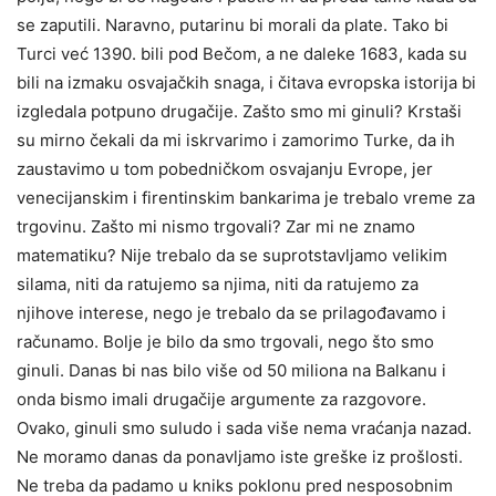
se zaputili. Naravno, putarinu bi morali da plate. Tako bi
Turci već 1390. bili pod Bečom, a ne daleke 1683, kada su
bili na izmaku osvajačkih snaga, i čitava evropska istorija bi
izgledala potpuno drugačije. Zašto smo mi ginuli? Krstaši
su mirno čekali da mi iskrvarimo i zamorimo Turke, da ih
zaustavimo u tom pobedničkom osvajanju Evrope, jer
venecijanskim i firentinskim bankarima je trebalo vreme za
trgovinu. Zašto mi nismo trgovali? Zar mi ne znamo
matematiku? Nije trebalo da se suprotstavljamo velikim
silama, niti da ratujemo sa njima, niti da ratujemo za
njihove interese, nego je trebalo da se prilagođavamo i
računamo. Bolje je bilo da smo trgovali, nego što smo
ginuli. Danas bi nas bilo više od 50 miliona na Balkanu i
onda bismo imali drugačije argumente za razgovore.
Ovako, ginuli smo suludo i sada više nema vraćanja nazad.
Ne moramo danas da ponavljamo iste greške iz prošlosti.
Ne treba da padamo u kniks poklonu pred nesposobnim