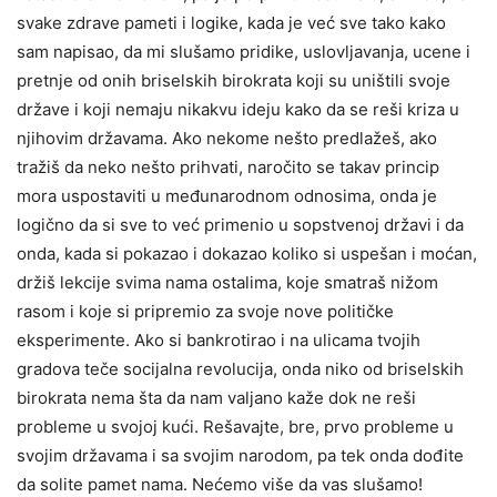
svake zdrave pameti i logike, kada je već sve tako kako
sam napisao, da mi slušamo pridike, uslovljavanja, ucene i
pretnje od onih briselskih birokrata koji su uništili svoje
države i koji nemaju nikakvu ideju kako da se reši kriza u
njihovim državama. Ako nekome nešto predlažeš, ako
tražiš da neko nešto prihvati, naročito se takav princip
mora uspostaviti u međunarodnom odnosima, onda je
logično da si sve to već primenio u sopstvenoj državi i da
onda, kada si pokazao i dokazao koliko si uspešan i moćan,
držiš lekcije svima nama ostalima, koje smatraš nižom
rasom i koje si pripremio za svoje nove političke
eksperimente. Ako si bankrotirao i na ulicama tvojih
gradova teče socijalna revolucija, onda niko od briselskih
birokrata nema šta da nam valjano kaže dok ne reši
probleme u svojoj kući. Rešavajte, bre, prvo probleme u
svojim državama i sa svojim narodom, pa tek onda dođite
da solite pamet nama. Nećemo više da vas slušamo!