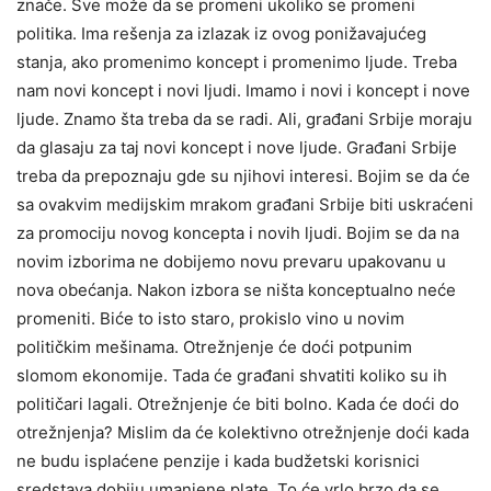
znače. Sve može da se promeni ukoliko se promeni
politika. Ima rešenja za izlazak iz ovog ponižavajućeg
stanja, ako promenimo koncept i promenimo ljude. Treba
nam novi koncept i novi ljudi. Imamo i novi i koncept i nove
ljude. Znamo šta treba da se radi. Ali, građani Srbije moraju
da glasaju za taj novi koncept i nove ljude. Građani Srbije
treba da prepoznaju gde su njihovi interesi. Bojim se da će
sa ovakvim medijskim mrakom građani Srbije biti uskraćeni
za promociju novog koncepta i novih ljudi. Bojim se da na
novim izborima ne dobijemo novu prevaru upakovanu u
nova obećanja. Nakon izbora se ništa konceptualno neće
promeniti. Biće to isto staro, prokislo vino u novim
političkim mešinama. Otrežnjenje će doći potpunim
slomom ekonomije. Tada će građani shvatiti koliko su ih
političari lagali. Otrežnjenje će biti bolno. Kada će doći do
otrežnjenja? Mislim da će kolektivno otrežnjenje doći kada
ne budu isplaćene penzije i kada budžetski korisnici
sredstava dobiju umanjene plate. To će vrlo brzo da se