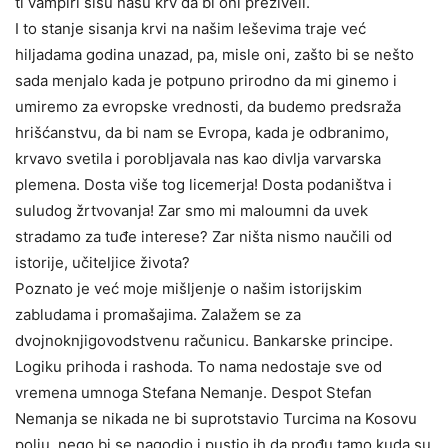
ti vampiri sišu našu krv da bi oni preživeli.
I to stanje sisanja krvi na našim leševima traje već
hiljadama godina unazad, pa, misle oni, zašto bi se nešto
sada menjalo kada je potpuno prirodno da mi ginemo i
umiremo za evropske vrednosti, da budemo predsraža
hrišćanstvu, da bi nam se Evropa, kada je odbranimo,
krvavo svetila i porobljavala nas kao divlja varvarska
plemena. Dosta više tog licemerja! Dosta podaništva i
suludog žrtvovanja! Zar smo mi maloumni da uvek
stradamo za tuđe interese? Zar ništa nismo naučili od
istorije, učiteljice života?
Poznato je već moje mišljenje o našim istorijskim
zabludama i promašajima. Zalažem se za
dvojnoknjigovodstvenu računicu. Bankarske principe.
Logiku prihoda i rashoda. To nama nedostaje sve od
vremena umnoga Stefana Nemanje. Despot Stefan
Nemanja se nikada ne bi suprotstavio Turcima na Kosovu
polju, nego bi se nagodio i pustio ih da prođu tamo kuda su