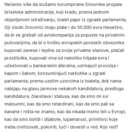
Nećemo više da slušamo korumpirane činovnike propale
briselske administracije, koji kradu, prema jednom
objavljenom istraživanju, toalet papir iz zgrade parlamenta,
čiji visoki činovnici imaju plate i do 50.000 evra mesečno,
da bi se grebali od aviokompanija za popuste na privatnim
putovanjima, da bi o trošku evropskih poreskih obveznika
kupovali zavese i tepihe za svoje privatne stanove, plaćali
prostitutke, kupovali vina od nekoliko hiljada evra i
učestvovali u bankarskim aferama, uzimajući provizije i
kapom i šakom, konzumirajući narkotike u zgradi
parlamenta, prema uzetim uzorcima iz toaleta, dok nama
nabijaju na glavu jarmove nekakvih kandidatura, predloga
kandidatura, članstava i statusa, kao da smo mi svi
maloumni, kao da smo retardirani, kao da smo pali sa
banane i ništa ne znamo, kao da nikada nismo bili u Evropi,
kao da smo bolidi i dijabole, tupamarosi, primitivci koje
treba civilizovati, pokoriti, tući i dovesti u red. Koji red?