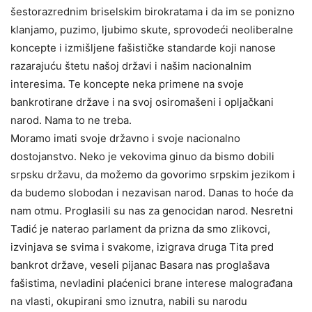
šestorazrednim briselskim birokratama i da im se ponizno
klanjamo, puzimo, ljubimo skute, sprovodeći neoliberalne
koncepte i izmišljene fašističke standarde koji nanose
razarajuću štetu našoj državi i našim nacionalnim
interesima. Te koncepte neka primene na svoje
bankrotirane države i na svoj osiromašeni i opljačkani
narod. Nama to ne treba.
Moramo imati svoje državno i svoje nacionalno
dostojanstvo. Neko je vekovima ginuo da bismo dobili
srpsku državu, da možemo da govorimo srpskim jezikom i
da budemo slobodan i nezavisan narod. Danas to hoće da
nam otmu. Proglasili su nas za genocidan narod. Nesretni
Tadić je naterao parlament da prizna da smo zlikovci,
izvinjava se svima i svakome, izigrava druga Tita pred
bankrot države, veseli pijanac Basara nas proglašava
fašistima, nevladini plaćenici brane interese malograđana
na vlasti, okupirani smo iznutra, nabili su narodu