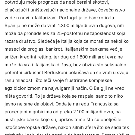
potvrđuju moje prognoze da neoliberalni skotovi,
pljačkajući i uništavajući nacionalne države, čovečanstvo
vode u novi totalitarizam. Portugalija je bankrotirala.
Španija ne može da vrati 1.300 milijardi evra dugova, niti
može da pronađe lek za 25-postotnu nezaposlenost koja
razara društvo. Sledeća je Italija koja će morati za nekoliko
meseci da proglasi bankrot. Italijanskim bankama već je
snižen kreditni rejting, jer dug od 1.800 milijardi evra ne
može da vrati italijanska država, bez obzira što seksualno
potentni cirkusant Berluskoni pokušava da se vrati u svoju
ranu mladost i što leči svoje frustrirane komplekse
egzibicionizmom na najvulgarniji način. O Belgiji ne vredi
ništa govoriti. To je država koja se raspala, samo to niko
javno ne sme da objavi. Onda je na redu Francuska sa
procenjenim gubicima od preko 2.100 milijardi evra, pa
austrijske banke koje su, uprkos tome što su opelješile
istočnoevropske države, nakon silnih afera što se sada tek