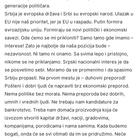
generacije političara.
Srbija je evropska država i Srbi su evropski narod. Ulazak u
EU nije naš prioritet, jer je EU u raspadu. Putin formira
evroazijsku uniju. Formiraju se novi politički i ekonomski
savezi. Gde ćemo se mi prikloniti? Samo tamo gde imamo –
interese! Zato je najbolje da naša pozicija bude –
nezavisnost. Ni tamo ni onamo. Sa svima lepo i pristojno,
nikome se ne priklanjamo. Srpski nacionalni interes je da
se posvetimo sebi. Moramo da se promenimo i da spasimo
Srbiju propasti. Na prvom mestu je – duhovni preporod!
Pošteni i dobri ljudi će napraviti brz ekonomski preporod.
Nema politike bez morala. Nema preporoda bez dobrih,
umnih i vrednih ljudi. Ne trebaju nam kandidature za
bankrotstvo. Treba nam domaća proizvodnja koja će
izvozom stvoriti kapital državi, naciji, gradovima,
kompanijama, porodicama i nama samima. Kada budemo
bogati, onda će se svi otimati da im se pridružimo. Neće