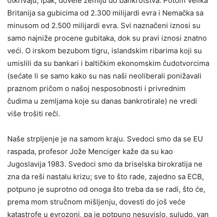
otkrivaju, ipak, dovele zemlju do bankrotstva. Potom Velika
Britanija sa gubicima od 2.300 milijardi evra i Nemačka sa
minusom od 2.500 milijardi evra. Svi naznačeni iznosi su
samo najniže procene gubitaka, dok su pravi iznosi znatno
veći. O irskom bezubom tigru, islandskim ribarima koji su
umislili da su bankari i baltičkim ekonomskim čudotvorcima
(sećate li se samo kako su nas naši neoliberali ponižavali
praznom pričom o našoj nesposobnosti i privrednim
čudima u zemljama koje su danas bankrotirale) ne vredi
više trošiti reči.
Naše strpljenje je na samom kraju. Svedoci smo da se EU
raspada, profesor Jože Menciger kaže da su kao
Jugoslavija 1983. Svedoci smo da briselska birokratija ne
zna da reši nastalu krizu; sve to što rade, zajedno sa ECB,
potpuno je suprotno od onoga što treba da se radi, što će,
prema mom stručnom mišljenju, dovesti do još veće
katastrofe u evrozoni, pa je potpuno nesuvislo, suludo, van