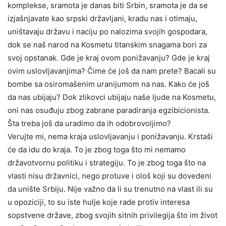
komplekse, sramota je danas biti Srbin, sramota je da se
izjašnjavate kao srpski državljani, kradu nas i otimaju,
uništavaju državu i naciju po nalozima svojih gospodara,
dok se naš narod na Kosmetu titanskim snagama bori za
svoj opstanak. Gde je kraj ovom ponižavanju? Gde je kraj
ovim uslovljavanjima? Čime će još da nam prete? Bacali su
bombe sa osiromašenim uranijumom na nas. Kako će još
da nas ubijaju? Dok zlikovci ubijaju naše ljude na Kosmetu,
oni nas osuđuju zbog zabrane paradiranja egzibicionista.
Šta treba još da uradimo da ih odobrovoljimo?
Verujte mi, nema kraja uslovljavanju i ponižavanju. Krstaši
će da idu do kraja. To je zbog toga što mi nemamo
državotvornu politiku i strategiju. To je zbog toga što na
vlasti nisu državnici, nego protuve i ološ koji su dovedeni
da unište Srbiju. Nije važno da li su trenutno na vlast ili su
u opoziciji, to su iste hulje koje rade protiv interesa
sopstvene države, zbog svojih sitnih privilegija što im život