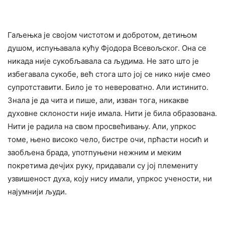
Гаљењка је својом чистотом и добротом, детињом
душом, испуњавала кућу Фјодора Всевољског. Она се
никада није сукобљавала са људима. Не зато што је
избегавала сукобе, већ стога што јој се нико није смео
супротставити. Било је то невероватно. Али истинито.
Знала је да чита и пише, али, изван тога, никакве
духовне склоности није имала. Нити је била образована.
Нити је радила на свом просвећивању. Али, упркос
томе, њено високо чело, бистре очи, прћасти носић и
заобљена брада, употпуњени нежним и меким
покретима дечјих руку, придавали су јој племениту
узвишеност духа, коју нису имали, упркос учености, ни
најумнији људи.