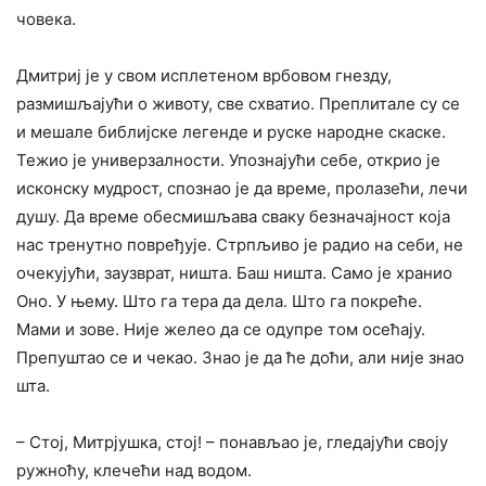
човека.
Дмитриј је у свом исплетеном врбовом гнезду,
размишљајући о животу, све схватио. Преплитале су се
и мешале библијске легенде и руске народне скаске.
Тежио је универзалности. Упознајући себе, открио је
исконску мудрост, спознао је да време, пролазећи, лечи
душу. Да време обесмишљава сваку безначајност која
нас тренутно повређује. Стрпљиво је радио на себи, не
очекујући, заузврат, ништа. Баш ништа. Само је хранио
Оно. У њему. Што га тера да дела. Што га покреће.
Мами и зове. Није желео да се одупре том осећају.
Препуштао се и чекао. Знао је да ће доћи, али није знао
шта.
– Стој, Митрјушка, стој! – понављао је, гледајући своју
ружноћу, клечећи над водом.