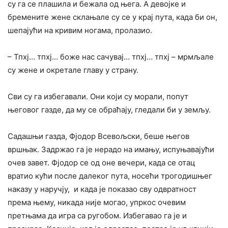
су га се плашила и бежала од њега. А девојке и
бремените жене склањале су се у крај пута, када би он,
шепајући на кривим ногама, пролазио.
– Тпхј… тпхј… боже нас сачувај… тпхј… тпхј – мрмљале
су жене и окретале главу у страну.
Сви су га избегавали. Они који су морали, попут
његовог газде, да му се обраћају, гледали би у земљу.
Садашњи газда, Фјодор Всевољски, беше његов
вршњак. Задржао га је нерадо на имању, испуњавајући
очев завет. Фјодор се од оне вечери, када се отац
вратио кући после далеког пута, носећи трогодишњег
наказу у наручју, и када је показао сву одвратност
према њему, никада није могао, упркос очевим
претњама да игра са ругобом. Избегавао га је и