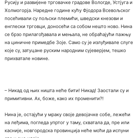
Русију и развијене трговачке градове Вологде, Устјуга и
Холмогорја. Наредне године кућу Фјодора Всевољског
посећивали су пољски племићи, шведски кнезови и
енглески трговци, доносећи са собом нешто ново. Нина
се брзо прилагођавала и мењала, не обраћајући пажњу
на циничне примедбе Зоје. Само су је излуђивале слуге
које су, затуцане руским народним сујеверјем, тешко
прихватале новине.
– Никад од њих ништа неће бити! Никад! Заостали су и
примитивни. Ах, боже, како их променити?!
Нина је, остајући у мраку своје девојачке собе, лежећи
на леђима, погледа упртог у таму, схватала да, пре или
касније, новгородска провинција неће моћи да испуни