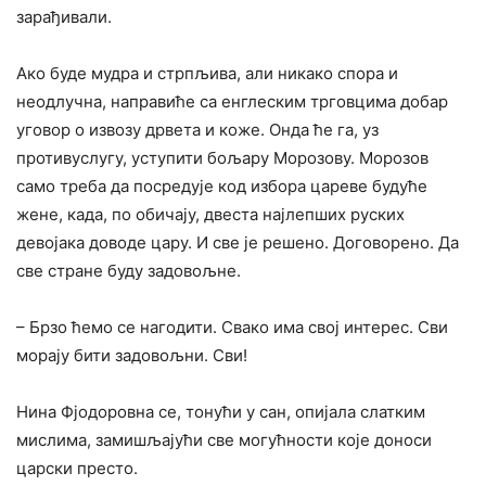
зарађивали.
Ако буде мудра и стрпљива, али никако спора и
неодлучна, направиће са енглеским трговцима добар
уговор о извозу дрвета и коже. Онда ће га, уз
противуслугу, уступити бољару Морозову. Морозов
само треба да посредује код избора цареве будуће
жене, када, по обичају, двеста најлепших руских
девојака доводе цару. И све је решено. Договорено. Да
све стране буду задовољне.
– Брзо ћемо се нагодити. Свако има свој интерес. Сви
морају бити задовољни. Сви!
Нина Фјодоровна се, тонући у сан, опијала слатким
мислима, замишљајући све могућности које доноси
царски престо.