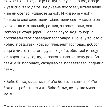
скривен. Свет који га је потпуно обузео, понео, освојио
и узвисио, тако да тешке дневне послове у штали више
није ни осећао. Живео је за ноћ. И живео је у ноћи.
Градио је свој сопствени тајанствени свет у коме је он
јунак из књига, племић, ратник, а краве, коњи, овце,
магарац и стари јарац, његове слуге, који су верно
обожавали свог праведног господара. Био је, у тој својој
ноћној представи, храбар, племенит господар, доброг
срца и чисте, поштене душе, који би, обилазећи своју
четвороножну војску, за свакога налазио лепу реч. Са
сваким би попричао, саслушао га, посаветовао, поделио
патњу.
– Биће боље, мишењка… биће боље, јањешка… биће
боље… треба трпети и… биће боље, вељушка мила
моја! –
Схватио је да је његова мисија била да покупи и понесе