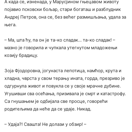
А када се, изненада, у Марусјином гњецавом животу
појавио псковски бољар, стари богаташ и разблудник
Андреј Петров, она се, без већег размишљања, удала за
њега.
– Ма, шта ћу, па он је та-ко сладак… та-ко сладак! –
мазно је говорила и чупкала утегнутом младожењи
козију брадицу.
Зоја Фјодоровна, јогунаста лепотица, намћор, крута и
хладна, чврста у свом терању ината, горда, презриво је
одгурнула живот и повукла се у своје мрачне дубине.
Угушивши сва осећања, призивала је смрт и катастрофу.
Са гнушањем је одбијала све просце, говорећи
родитељима да неће да се удаје. Никад.
– Удаја?! Свашта! Не долази у обзир! –