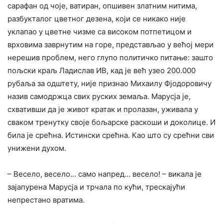
сарафан од чоје, ватиран, опшивен златним нитима,
разбукталог цветног дезена, који се никако није
уклапао у цветне чизме са високом потпетицом и
врховима заврнутим на горе, представљао у већој мери
нерешив проблем, него глупо политичко питање: зашто
пољски краљ Ладислав ИВ, кад је већ узео 200.000
рубаља за одштету, није признао Михаилу Фјодоровичу
назив самодржца свих руских земаља. Марусја је,
схвативши да је живот кратак и пролазан, уживала у
сваком тренутку своје бољарске раскоши и доколице. И
била је срећна. Истински срећна. Као што су срећни сви
унижени духом.
– Весело, весело… само напред… весело! – викала је
зајапурена Марусја и трчала по кући, трескајући
непрестано вратима.