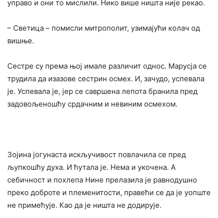
управо и они то мислили. Нико више ништа није рекао.
– Светица – помисли митрополит, узимајући колач од
вишње.
Сестре су према њој имале различит однос. Марусја се
трудила да изазове сестрин осмех. И, зачудо, успевала
је. Успевала је, јер се савршена лепота бранила пред
задовољеношћу срдачним и невиним осмехом.
Зојина јогунаста искључивост повлачила се пред
љупкошћу духа. И ћутала је. Нема и укочена. А
себичност и похлепа Нине прелазила је равнодушно
преко доброте и племенитости, правећи се да је уопште
не примећује. Као да је ништа не додирује.