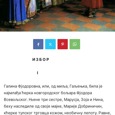
И З Б О Р
I
Галина Фјодоровна, или, од миља, Гаљењка, била је
најмлађа ћерка новгородског бољара Фјодора
Всевољског. Њене три сестре, Марусја, Зоја и Нина,
беху наследиле од своје мајке, Марије Добриничин,
кћерке тулског трговца кожом, необичну лепоту. Равне,