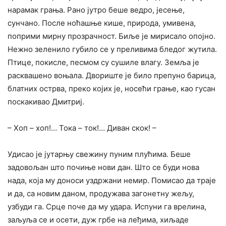
нарамак грања. Рано јутро беше ведро, јесење,
сунчано. После ноћашње кише, природа, умивена,
поприми мирну прозрачност. Биље је мирисало опојно.
Нежно зеленило губило се у преливима бледог жутила.
Птице, покисле, песмом су сушиле влагу. Земља је
расквашено воњала. Двориште је било препуно барица,
блатних острва, преко којих је, носећи грање, као гусан
поскакивао Дмитриј.
– Хоп – хоп!… Тока – ток!… Диван скок! –
Удисао је јутарњу свежину пуним плућима. Беше
задовољан што почиње нови дан. Што се буди нова
нада, која му доноси уздржани немир. Помисао да траје
и да, са новим даном, продужава загонетну жељу,
узбуди га. Срце поче да му удара. Испуни га врелина,
заљуља се и осети, дуж грбе на леђима, хиљаде