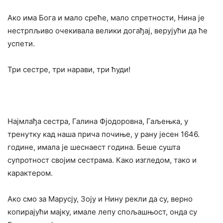
Ако има Бога и мало среће, мало спретности, Нина је
нестрпљиво очекивала велики догађај, верујући да ће
успети.
Три сестре, три нарави, три ћуди!
Најмлађа сестра, Галина Фјодоровна, Гаљењка, у
тренутку кад наша прича почиње, у рану јесен 1646.
године, имала је шеснаест година. Беше сушта
супротност својим сестрама. Како изгледом, тако и
карактером.
Ако смо за Марусју, Зоју и Нину рекли да су, верно
копирајући мајку, имале лепу спољашњост, онда су