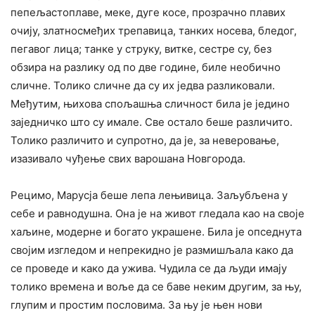
пепељастоплаве, меке, дуге косе, прозрачно плавих
очију, златносмеђих трепавица, танких носева, бледог,
пегавог лица; танке у струку, витке, сестре су, без
обзира на разлику од по две године, биле необично
сличне. Толико сличне да су их једва разликовали.
Међутим, њихова спољашња сличност била је једино
заједничко што су имале. Све остало беше различито.
Толико различито и супротно, да је, за неверовање,
изазивало чуђење свих варошана Новгорода.
Рецимо, Марусја беше лепа лењивица. Заљубљена у
себе и равнодушна. Она је на живот гледала као на своје
хаљине, модерне и богато украшене. Била је опседнута
својим изгледом и непрекидно је размишљала како да
се проведе и како да ужива. Чудила се да људи имају
толико времена и воље да се баве неким другим, за њу,
глупим и простим пословима. За њу је њен нови