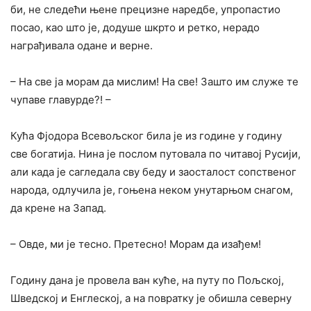
би, не следећи њене прецизне наредбе, упропастио
посао, као што је, додуше шкрто и ретко, нерадо
награђивала одане и верне.
– На све ја морам да мислим! На све! Зашто им служе те
чупаве главурде?! –
Кућа Фјодора Всевољског била је из године у годину
све богатија. Нина је послом путовала по читавој Русији,
али када је сагледала сву беду и заосталост сопственог
народа, одлучила је, гоњена неком унутарњом снагом,
да крене на Запад.
– Овде, ми је тесно. Претесно! Морам да изађем!
Годину дана је провела ван куће, на путу по Пољској,
Шведској и Енглеској, а на повратку је обишла северну