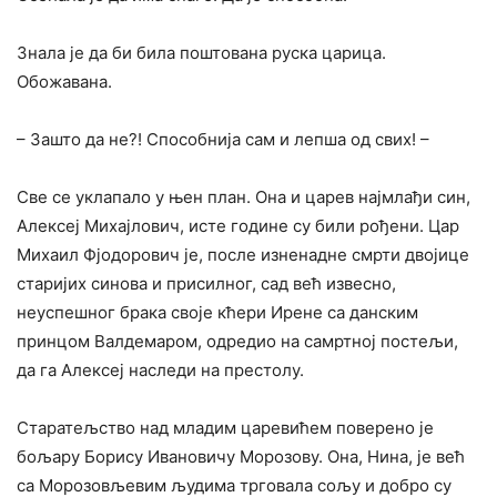
Знала је да би била поштована руска царица.
Обожавана.
– Зашто да не?! Способнија сам и лепша од свих! –
Све се уклапало у њен план. Она и царев најмлађи син,
Алексеј Михајлович, исте године су били рођени. Цар
Михаил Фјодорович је, после изненадне смрти двојице
старијих синова и присилног, сад већ извесно,
неуспешног брака своје кћери Ирене са данским
принцом Валдемаром, одредио на самртној постељи,
да га Алексеј наследи на престолу.
Старатељство над младим царевићем поверено је
бољару Борису Ивановичу Морозову. Она, Нина, је већ
са Морозовљевим људима трговала сољу и добро су