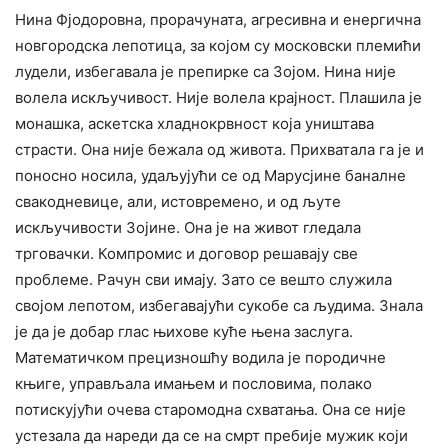
Нина Фјодоровна, прорачуната, агресивна и енергична
новгородска лепотица, за којом су московски племићи
лудели, избегавала је препирке са Зојом. Нина није
волела искључивост. Није волела крајност. Плашила је
монашка, аскетска хладнокрвност која уништава
страсти. Она није бежала од живота. Прихватала га је и
поносно носила, удаљујући се од Марусјине баналне
свакодневице, али, истовремено, и од љуте
искључивости Зојине. Она је на живот гледала
трговачки. Компромис и договор решавају све
проблеме. Рачун сви имају. Зато се вешто служила
својом лепотом, избегавајући сукобе са људима. Знала
је да је добар глас њихове куће њена заслуга.
Математичком прецизношћу водила је породичне
књиге, управљала имањем и пословима, полако
потискујући очева старомодна схватања. Она се није
устезала да нареди да се на смрт пребије мужик који