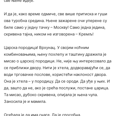
све њене идеје.
И да је, како време одмиче, све више притиска и гуши
ова туробна средина. Њене зажарене очи уперене су
биле само у једну тачку – Москву! Само једна једина,
скривена тајна, ником не изговорена – Кремљ!
Царска породица! Врхунац. У својим ноћним
комбиновањима, њену похлепу и таштину дражила је
мисао о царској породици. Не, није њу интересовало да
се приближи двору. Нити је хтела, додворавајући се, да
води трговачке послове, користећи наклоност двора.
Она је хтела – у породицу. Да се ороди. Да уђе у њих. И
да, зашто да не, ако је срећа послужи, постане царица.
Та мисао, дубоко скривена, опијала је њена чула.
Заносила је и мамила.
Осећала је да има снаге. Да је способна.