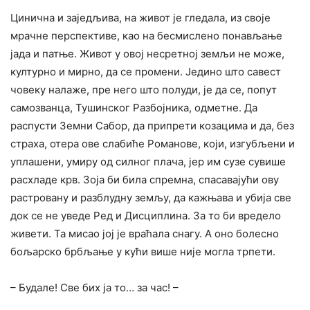
Цинична и заједљива, на живот је гледала, из своје
мрачне перспективе, као на бесмислено понављање
јада и патње. Живот у овој несретној земљи не може,
културно и мирно, да се промени. Једино што савест
човеку налаже, пре него што полуди, је да се, попут
самозванца, Тушинског Разбојника, одметне. Да
распусти Земни Сабор, да припрети козацима и да, без
страха, отера ове слабиће Романове, који, изгубљени и
уплашени, умиру од силног плача, јер им сузе сувише
расхладе крв. Зоја би била спремна, спасавајући ову
растровану и разблудну земљу, да кажњава и убија све
док се не уведе Ред и Дисциплина. За то би вредело
живети. Та мисао јој је враћала снагу. А оно болесно
бољарско брбљање у кући више није могла трпети.
– Будале! Све бих ја то… за час! –