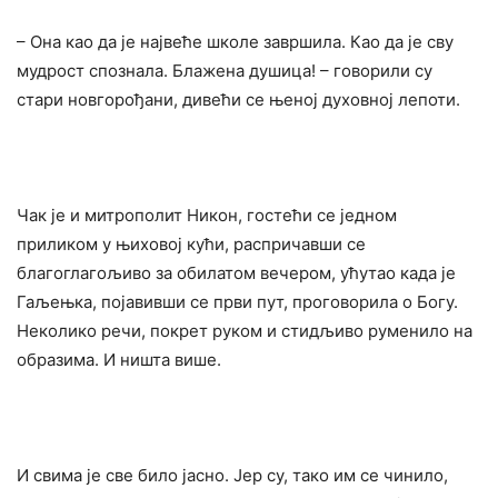
– Она као да је највеће школе завршила. Као да је сву
мудрост спознала. Блажена душица! – говорили су
стари новгорођани, дивећи се њеној духовној лепоти.
Чак је и митрополит Никон, гостећи се једном
приликом у њиховој кући, распричавши се
благоглагољиво за обилатом вечером, ућутао када је
Гаљењка, појавивши се први пут, проговорила о Богу.
Неколико речи, покрет руком и стидљиво руменило на
образима. И ништа више.
И свима је све било јасно. Јер су, тако им се чинило,