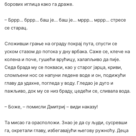
борових иглица како га драже.
– Бррр… бррр… баш је… баш је… мррр… мррр… стресе
се старац.
Сложивши грање на ограду покрај пута, спусти се
уском стазом до потока у дну врбака. Саже се, клече на
колена и поче, гушећи врућицу, халапљиво да пије.
Седа брада му се покваси, као у старог јарца, криви,
сломљени нос се напуни ледене воде и он, подижући
главу да удахне, погледа у воду. Гледао је дуго и
пажљиво, док му се низ браду, цедећи се, сливала вода.
– Боже, – помисли Дмитриј – види наказу!
Та мисао га орасположи. Знао је да су људи, сусревши
га, окретали главу, избегавајући његову ружноћу. Деца