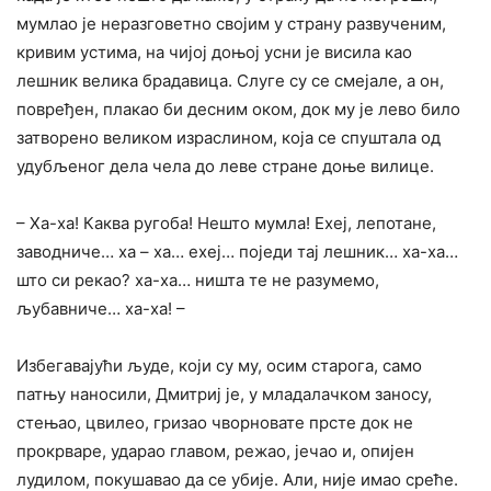
мумлао је неразговетно својим у страну развученим,
кривим устима, на чијој доњој усни је висила као
лешник велика брадавица. Слуге су се смејале, а он,
повређен, плакао би десним оком, док му је лево било
затворено великом израслином, која се спуштала од
удубљеног дела чела до леве стране доње вилице.
– Ха-ха! Каква ругоба! Нешто мумла! Ехеј, лепотане,
заводниче… ха – ха… ехеј… поједи тај лешник… ха-ха…
што си рекао? ха-ха… ништа те не разумемо,
љубавниче… ха-ха! –
Избегавајући људе, који су му, осим старога, само
патњу наносили, Дмитриј је, у младалачком заносу,
стењао, цвилео, гризао чворновате прсте док не
прокрваре, ударао главом, режао, јечао и, опијен
лудилом, покушавао да се убије. Али, није имао среће.