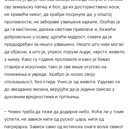
сву земаљску патњу и бол, да их достојанствено носи,
не кривећи никог, да храбри посрнуле да, у општој
пролазности, не забораве узвишене идеале. Осећао је
да га мистични, далеки светови привлаче и, бежећи
добровољно у осаму, црпећи мудрост, схвати да је
предодређен за нешто узвишено. Нешто што није могао
да објасни, а што је, упркос порузи људи, чврсто живело
у њему. Како су године пролазиле и како је бивао
старији и искуснији, тако је све више огуглао на
понижења и увреде. Храбро је носио своју
спољашњост, без стида. Учио је од живота. Уздизао се
до звезданих висина, верујући да је једини смисао у
духовним вредностима и трпљењу.
– Човек треба да тежи да додирне небо. Хоће ли у томе
успети, не зависи нити од руског цара, нити од
патријарха. Зависи само од истинске снаге воље сваког