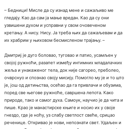
– Бедници! Мисле да су изнад мене и сажаљиво ме
гледају. Као да сам ја мање вредан. Као да су они
узвишени духом и усправни у свом очовеченом
кретању. А нису. Нису. Ја треба њих да сажаљевам и да
их храбрим у њиховом бесмисленом трајању. –
Дмитриј је дуго боловао, туговао и патио, усамљен у
својој ружноћи, разапет између интимних младалачких
жеља и унакаженог тела, док није сагорео, преболео,
очврснуо и спознао своју мисију. Помогло му је и то што
је, још од детињства, осећао да га привлачи и обузима,
поред све његове ружноће, савршена лепота. Како
природе, тако и самог духа. Самоук, научио је да чита и
пише. Крао је манастирске књиге и носио их у своје
гнездо, где је ноћу, уз слабу светлост свеће, срицао
реченице. Откривао је нови, непознати свет. Удаљен и