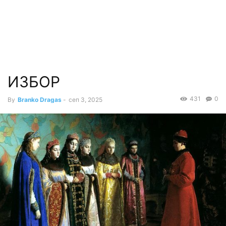
ИЗБОР
431
0
By
Branko Dragas
-
сеп 3, 2025