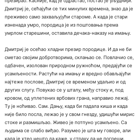
презирао. Касније, кад је одрастао, постао је уљуднији.
Дмитриј је, сећајући се тих минулих времена, знао да је
преживео само захваљујући староме. А када је стари
изненада умро, породица је из поштовања према
умрлом старешини, оставила дечака-наказу на имању.
Дмитриј је осећао хладни презир породице. И да не би
сметао својим добротворима, склањао се. Повлачио се,
одбачен, изолован природном ружноћом, предајући се
усамљености. Растући на имању и вредно обављајући
најтеже послове, Дмитриј се временом удаљио и од
других слугу. Повукао се у шталу, међу стоку и, под
кровом, од уплетених врбових грана, направио лежај.
Ту је ноћивао. Сам. Дању, када би падала киша и када
није било посла, лежао је у свом гнезду, удишући мирис
стоке и размишљао. Живео је потпуно усамљено. Са
људима се слабо виђао. Разумео је шта му говоре, али
када је хтео нешто да каже, у страху да не погреши,