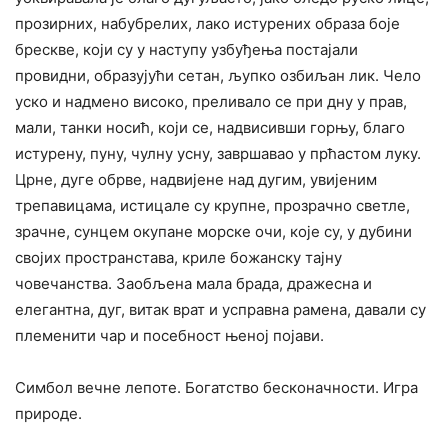
прозирних, набубрелих, лако истурених образа боје
брескве, који су у наступу узбуђења постајали
провидни, образујући сетан, љупко озбиљан лик. Чело
уско и надмено високо, преливало се при дну у прав,
мали, танки носић, који се, надвисивши горњу, благо
истурену, пуну, чулну усну, завршавао у прћастом луку.
Црне, дуге обрве, надвијене над дугим, увијеним
трепавицама, истицале су крупне, прозрачно светле,
зрачне, сунцем окупане морске очи, које су, у дубини
својих пространстава, криле божанску тајну
човечанства. Заобљена мала брада, дражесна и
елегантна, дуг, витак врат и усправна рамена, давали су
племенити чар и посебност њеној појави.
Симбол вечне лепоте. Богатство бесконачности. Игра
природе.