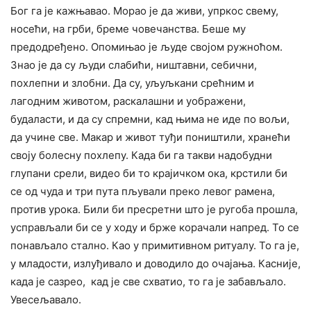
Бог га је кажњавао. Морао је да живи, упркос свему,
носећи, на грби, бреме човечанства. Беше му
предодређено. Опомињао је људе својом ружноћом.
Знао је да су људи слабићи, ништавни, себични,
похлепни и злобни. Да су, уљуљкани срећним и
лагодним животом, раскалашни и уображени,
будаласти, и да су спремни, кад њима не иде по вољи,
да учине све. Макар и живот туђи поништили, хранећи
своју болесну похлепу. Када би га такви надобудни
глупани срели, видео би то крајичком ока, крстили би
се од чуда и три пута пљували преко левог рамена,
против урока. Били би пресретни што је ругоба прошла,
усправљали би се у ходу и брже корачали напред. То се
понављало стално. Као у примитивном ритуалу. То га је,
у младости, излуђивало и доводило до очајања. Касније,
када је сазрео, кад је све схватио, то га је забављало.
Увесељавало.