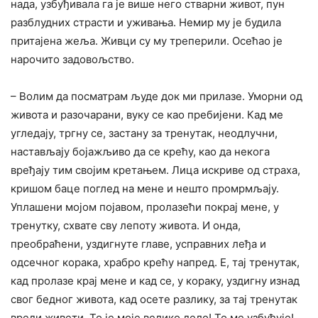
нада, узбуђивала га је више него стварни живот, пун
разблудних страсти и уживања. Немир му је будила
притајена жеља. Живци су му треперили. Осећао је
нарочито задовољство.
– Волим да посматрам људе док ми прилазе. Уморни од
живота и разочарани, вуку се као пребијени. Кад ме
угледају, тргну се, застану за тренутак, неодлучни,
настављају бојажљиво да се крећу, као да некога
вређају тим својим кретањем. Лица искриве од страха,
кришом баце поглед на мене и нешто промрмљају.
Уплашени мојом појавом, пролазећи покрај мене, у
тренутку, схвате сву лепоту живота. И онда,
преобраћени, уздигнуте главе, усправних леђа и
одсечног корака, храбро крећу напред. Е, тај тренутак,
кад пролазе крај мене и кад се, у кораку, уздигну изнад
свог бедног живота, кад осете разлику, за тај тренутак
вреди живети. То је моје велико дело! То ме узбуђује!