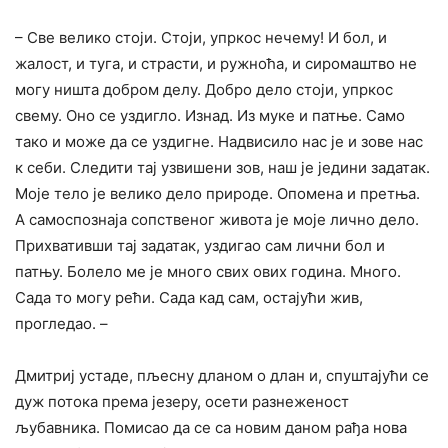
– Све велико стоји. Стоји, упркос нечему! И бол, и
жалост, и туга, и страсти, и ружноћа, и сиромаштво не
могу ништа добром делу. Добро дело стоји, упркос
свему. Оно се уздигло. Изнад. Из муке и патње. Само
тако и може да се уздигне. Надвисило нас је и зове нас
к себи. Следити тај узвишени зов, наш је једини задатак.
Моје тело је велико дело природе. Опомена и претња.
А самоспознаја сопственог живота је моје лично дело.
Прихвативши тај задатак, уздигао сам лични бол и
патњу. Болело ме је много свих ових година. Много.
Сада то могу рећи. Сада кад сам, остајући жив,
прогледао. –
Дмитриј устаде, пљесну дланом о длан и, спуштајући се
дуж потока према језеру, осети разнеженост
љубавника. Помисао да се са новим даном рађа нова