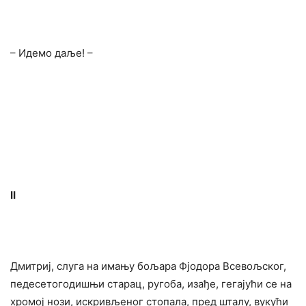
– Идемо даље! –
II
Дмитриј, слуга на имању бољара Фјодора Всевољског,
педесетогодишњи старац, ругоба, изађе, гегајући се на
хромој нози, искривљеног стопала, пред шталу, вукући