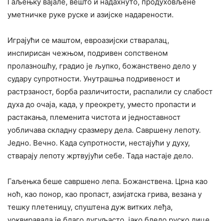
Гаљењку вајале, вешто и надахнуто, продуховљене
уметничке руке руске и азијске надарености.
Играјући се маштом, евроазијски стваралац,
инспирисан чежњом, подривен сопственом
пролазношћу, градио је љупко, божанствено дело у
судару супротности. Унутрашња подривеност и
растрзаност, борба различитости, распалили су слабост
духа до очаја, када, у преокрету, уместо пропасти и
растакања, племенита чистота и једноставност
уобличава складну сразмеру дела. Савршену лепоту.
Једно. Вечно. Када супротности, нестајући у духу,
стварају лепоту жртвујући себе. Тада настаје дело.
Гаљењка беше савршено лепа. Божанствена. Црна као
ноћ, као понор, као пропаст, азијатска грива, везана у
тешку плетеницу, спуштена дуж витких леђа,
уоквиравала је благо дугуљасто, јако бледо руско лице,