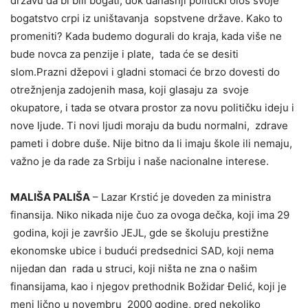
državu da bi bili bogati, dok današnji politički ološ svoje
bogatstvo crpi iz uništavanja sopstvene države. Kako to
promeniti? Kada budemo dogurali do kraja, kada više ne
bude novca za penzije i plate, tada će se desiti
slom.Prazni džepovi i gladni stomaci će brzo dovesti do
otrežnjenja zadojenih masa, koji glasaju za svoje
okupatore, i tada se otvara prostor za novu političku ideju i
nove ljude. Ti novi ljudi moraju da budu normalni, zdrave
pameti i dobre duše. Nije bitno da li imaju škole ili nemaju,
važno je da rade za Srbiju i naše nacionalne interese.
MALIŠA PALIŠA
– Lazar Krstić je doveden za ministra
finansija. Niko nikada nije čuo za ovoga dečka, koji ima 29
godina, koji je završio JEJL, gde se školuju prestižne
ekonomske ubice i budući predsednici SAD, koji nema
nijedan dan rada u struci, koji ništa ne zna o našim
finansijama, kao i njegov prethodnik Božidar Đelić, koji je
meni lično u novembru 2000 godine, pred nekoliko