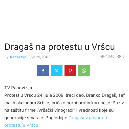
Dragaš na protestu u Vršcu
1040
0
By
Redakcija
-
јул 29, 2009
TV Panovizija
Protest u Vrscu 24. jula 2009, treci deo, Branko Dragaš, šef
malih akcionara Srbije, priča o borbi protiv korupcije. Poziv
na zaštitu firme „Vršački vinogradi“ i vrednosti koje su
generacije stvarale. Pogledajte
Dragašev govor na
protestu u Vršcu