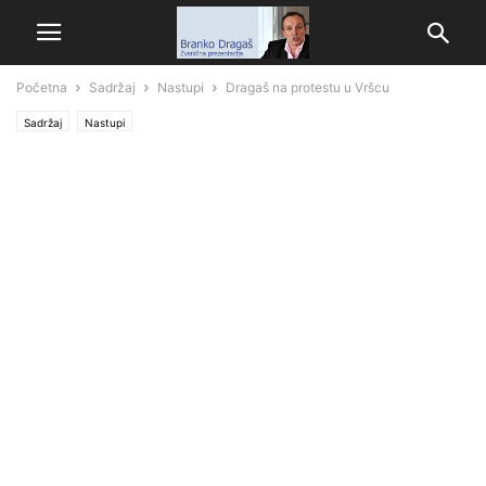
Početna
Sadržaj
Nastupi
Dragaš na protestu u Vršcu
Sadržaj
Nastupi