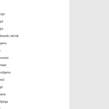
cije
jui
jui
itorski rečnik
jamo
e
evnost
tari
srljamo
vić
pi
ene
ljenja
i