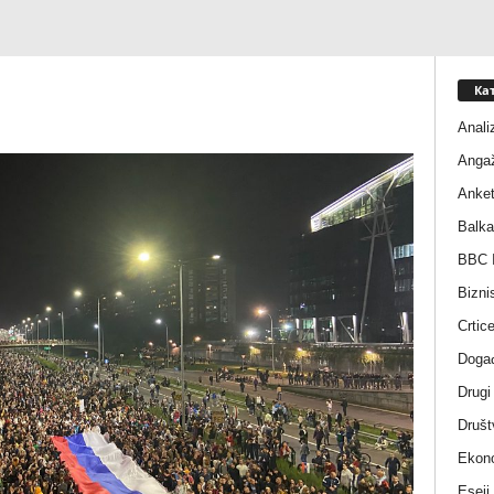
Ка
Anali
Anga
Anke
Balka
BBC I
Bizni
Crtic
Događ
Drugi
Društ
Ekono
Eseji