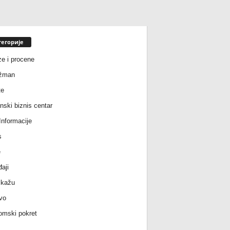
тегорије
ze i procene
žman
te
nski biznis centar
nformacije
s
e
aji
 kažu
vo
mski pokret