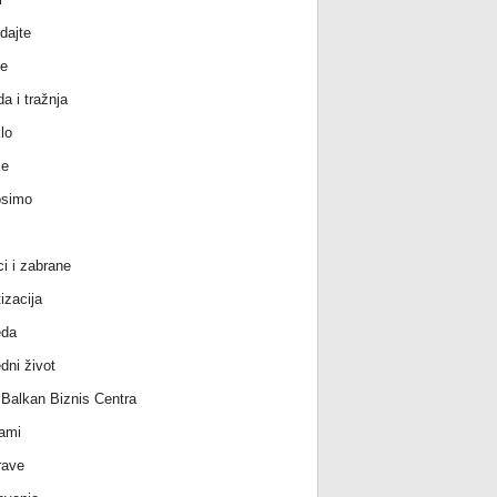
dajte
e
a i tražnja
lo
ke
osimo
ci i zabrane
izacija
eda
dni život
l Balkan Biznis Centra
ami
rave