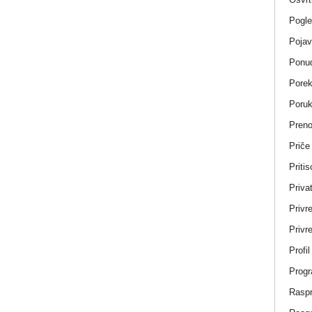
Pogle
Pojav
Ponud
Porek
Poru
Pren
Priče
Pritis
Privat
Privr
Privre
Profi
Progr
Rasp