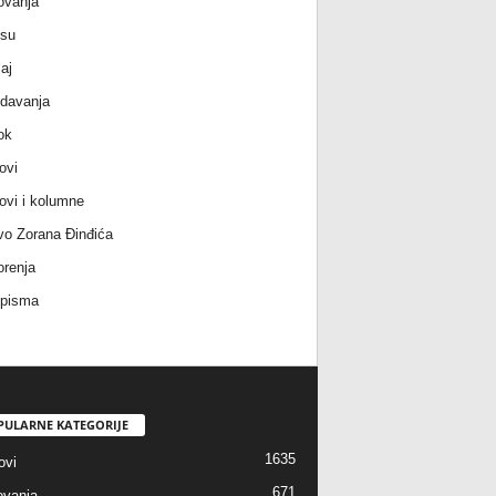
ovanja
 su
aj
davanja
ok
ovi
ovi i kolumne
vo Zorana Đinđića
renja
 pisma
PULARNE KATEGORIJE
1635
ovi
671
vanja