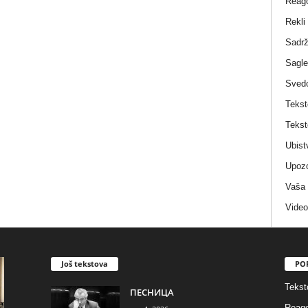
Reag
Rekli
Sadrž
Sagle
Sved
Tekst
Tekst
Ubist
Upozo
Vaša
Video
Još tekstova
PO
Tekst
ПЕСНИЦА
Reago