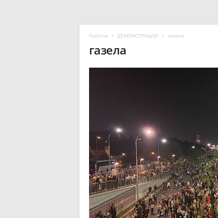
Početna
ДЕМОНСТРАЦИЈЕ
газела
газела