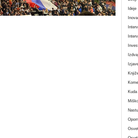
Ideje
Inova
Interv
Interv
Invest
Izdva
Izjav
Knjiž
Komen
Kuda 
Miško
Nastu
Opom
Osvet
Osvrt