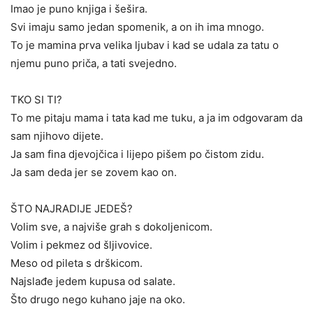
Imao je puno knjiga i šešira.
Svi imaju samo jedan spomenik, a on ih ima mnogo.
To je mamina prva velika ljubav i kad se udala za tatu o
njemu puno priča, a tati svejedno.
TKO SI TI?
To me pitaju mama i tata kad me tuku, a ja im odgovaram da
sam njihovo dijete.
Ja sam fina djevojčica i lijepo pišem po čistom zidu.
Ja sam deda jer se zovem kao on.
ŠTO NAJRADIJE JEDEŠ?
Volim sve, a najviše grah s dokoljenicom.
Volim i pekmez od šljivovice.
Meso od pileta s drškicom.
Najslađe jedem kupusa od salate.
Što drugo nego kuhano jaje na oko.