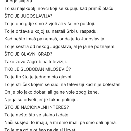
onoga svijeta.
To su najskuplji novci koji se kupuju kad primiš plaću.
ŠTO JE JUGOSLAVIJA?
To je ono gdje smo živjeli ali više ne postoji.
To je država u kojoj su nastali Srbi u raspadu.
Kad nešto imaš pa nemaš, onda je to Jugoslavija.
To je sestra od nekog Jugoslava, al je ja ne poznajem.
ŠTO JE GLAVNI GRAD?
Tako zovu Zagreb na televiziji.
TKO JE SLOBODAN MILOŠEVIĆ?
To je tip što je jednom bio glavni.
To je striček kojem se sudi na televiziji kad nije bolestan.
On je bio jako dobar, ali ga ne vole zbog žene.
Njega su odveli jer je tukao policiju.
ŠTO JE NACIONALNI INTERES?
To je nešto što se stalno izdaje.
Naši susjedi to imaju, a mi smo imali pa smo dali njima.
To je ma gdje otišao pa da si Hrvat.