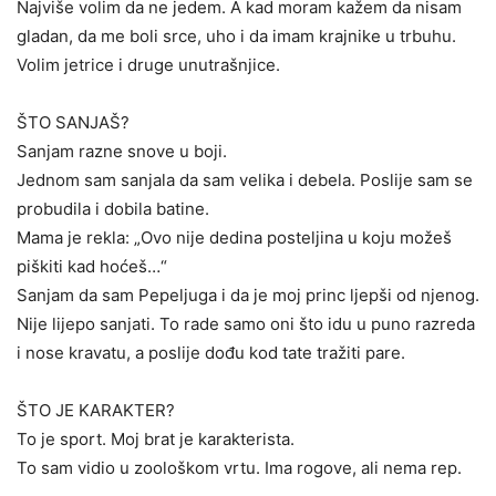
Najviše volim da ne jedem. A kad moram kažem da nisam
gladan, da me boli srce, uho i da imam krajnike u trbuhu.
Volim jetrice i druge unutrašnjice.
ŠTO SANJAŠ?
Sanjam razne snove u boji.
Jednom sam sanjala da sam velika i debela. Poslije sam se
probudila i dobila batine.
Mama je rekla: „Ovo nije dedina posteljina u koju možeš
piškiti kad hoćeš…“
Sanjam da sam Pepeljuga i da je moj princ ljepši od njenog.
Nije lijepo sanjati. To rade samo oni što idu u puno razreda
i nose kravatu, a poslije dođu kod tate tražiti pare.
ŠTO JE KARAKTER?
To je sport. Moj brat je karakterista.
To sam vidio u zoološkom vrtu. Ima rogove, ali nema rep.