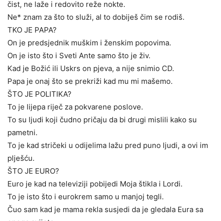
čist, ne laže i redovito reže nokte.
Ne* znam za što to služi, al to dobiješ čim se rodiš.
TKO JE PAPA?
On je predsjednik muškim i ženskim popovima.
On je isto što i Sveti Ante samo što je živ.
Kad je Božić ili Uskrs on pjeva, a nije snimio CD.
Papa je onaj što se prekriži kad mu mi mašemo.
ŠTO JE POLITIKA?
To je lijepa riječ za pokvarene poslove.
To su ljudi koji čudno pričaju da bi drugi mislili kako su
pametni.
To je kad stričeki u odijelima lažu pred puno ljudi, a ovi im
plješću.
ŠTO JE EURO?
Euro je kad na televiziji pobijedi Moja štikla i Lordi.
To je isto što i eurokrem samo u manjoj tegli.
Čuo sam kad je mama rekla susjedi da je gledala Eura sa