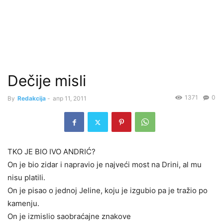
Dečije misli
1371
0
By
Redakcija
-
апр 11, 2011
TKO JE BIO IVO ANDRIĆ?
On je bio zidar i napravio je najveći most na Drini, al mu
nisu platili.
On je pisao o jednoj Jeline, koju je izgubio pa je tražio po
kamenju.
On je izmislio saobraćajne znakove