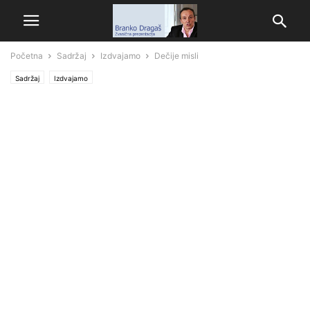
Početna
Sadržaj
Izdvajamo
Dečije misli
Sadržaj
Izdvajamo