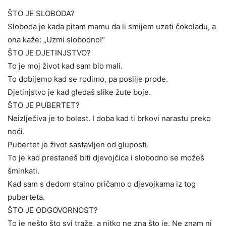
ŠTO JE SLOBODA?
Sloboda je kada pitam mamu da li smijem uzeti čokoladu, a
ona kaže: „Uzmi slobodno!“
ŠTO JE DJETINJSTVO?
To je moj život kad sam bio mali.
To dobijemo kad se rodimo, pa poslije prođe.
Djetinjstvo je kad gledaš slike žute boje.
ŠTO JE PUBERTET?
Neizlječiva je to bolest. I doba kad ti brkovi narastu preko
noći.
Pubertet je život sastavljen od gluposti.
To je kad prestaneš biti djevojčica i slobodno se možeš
šminkati.
Kad sam s dedom stalno pričamo o djevojkama iz tog
puberteta.
ŠTO JE ODGOVORNOST?
To je nešto što svi traže, a nitko ne zna što je. Ne znam ni