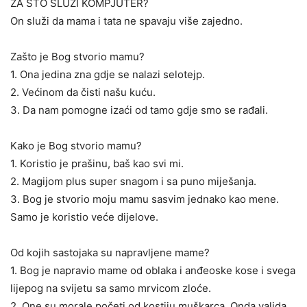
ZA ŠTO SLUŽI KOMPJUTER?
On služi da mama i tata ne spavaju više zajedno.
Zašto je Bog stvorio mamu?
1. Ona jedina zna gdje se nalazi selotejp.
2. Većinom da čisti našu kuću.
3. Da nam pomogne izaći od tamo gdje smo se rađali.
Kako je Bog stvorio mamu?
1. Koristio je prašinu, baš kao svi mi.
2. Magijom plus super snagom i sa puno miješanja.
3. Bog je stvorio moju mamu sasvim jednako kao mene.
Samo je koristio veće dijelove.
Od kojih sastojaka su napravljene mame?
1. Bog je napravio mame od oblaka i anđeoske kose i svega
lijepog na svijetu sa samo mrvicom zloće.
2. One su morale početi od kostiju muškarca. Onda valjda