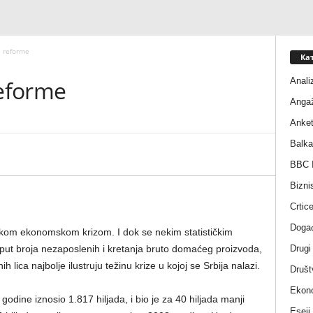
i reforme
Ка
Anali
reforme
Anga
Anke
Balka
BBC I
Bizni
Crtic
Događ
skom ekonomskom krizom. I dok se nekim statističkim
Drugi
oput broja nezaposlenih i kretanja bruto domaćeg proizvoda,
ica najbolje ilustruju težinu krize u kojoj se Srbija nalazi.
Društ
Ekono
 godine iznosio 1.817 hiljada, i bio je za 40 hiljada manji
Eseji