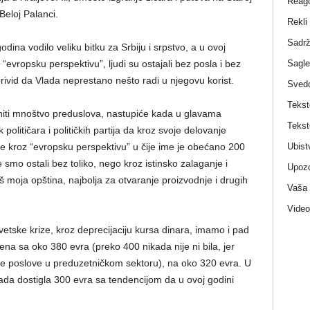
Reag
Beloj Palanci.
Rekli
Sadrž
ina vodilo veliku bitku za Srbiju i srpstvo, a u ovoj
Sagle
“evropsku perspektivu”, ljudi su ostajali bez posla i bez
privid da Vlada neprestano nešto radi u njegovu korist.
Sved
Tekst
puniti mnoštvo preduslova, nastupiće kada u glavama
Tekst
 političara i političkih partija da kroz svoje delovanje
Ubist
 kroz “evropsku perspektivu” u čije ime je obećano 200
 smo ostali bez toliko, nego kroz istinsko zalaganje i
Upozo
š moja opština, najbolja za otvaranje proizvodnje i drugih
Vaša
Video
etske krize, kroz deprecijaciju kursa dinara, imamo i pad
na sa oko 380 evra (preko 400 nikada nije ni bila, jer
ne poslove u preduzetničkom sektoru), na oko 320 evra. U
ada dostigla 300 evra sa tendencijom da u ovoj godini