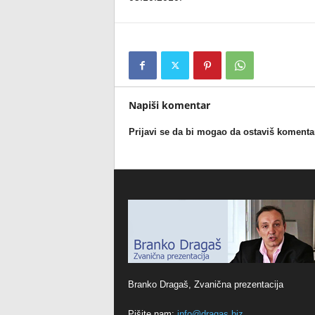
Napiši komentar
Prijavi se da bi mogao da ostaviš komenta
Branko Dragaš, Zvanična prezentacija
Pišite nam:
info@dragas.biz