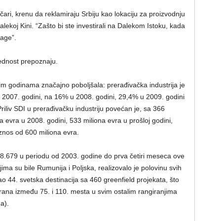
ičari, krenu da reklamiraju Srbiju kao lokaciju za proizvodnju
lekoj Kini. “Zašto bi ste investirali na Dalekom Istoku, kada
age”.
ednost prepoznaju.
nim godinama značajno poboljšala: prerađivačka industrija je
2007. godini, na 16% u 2008. godini, 29,4% u 2009. godini
iliv SDI u prerađivačku industriju povećan je, sa 366
a evra u 2008. godini, 533 miliona evra u prošloj godini,
iznos od 600 miliona evra.
 88.679 u periodu od 2003. godine do prva četiri meseca ove
ma su bile Rumunija i Poljska, realizovalo je polovinu svih
ao 44. svetska destinacija sa 460 greenfield projekata, što
rana između 75. i 110. mesta u svim ostalim rangiranjima
a).