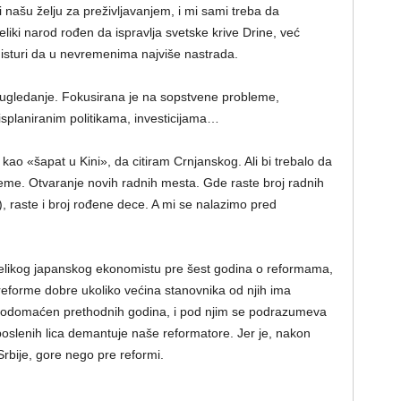
 našu želju za preživljavanjem, i mi sami treba da
ki narod rođen da ispravlja svetske krive Drine, već
isturi da u nevremenima najviše nastrada.
 ugledanje. Fokusirana je na sopstvene probleme,
splaniranim politikama, investicijama…
 kao «šapat u Kini», da citiram Crnjanskog. Ali bi trebalo da
eme. Otvaranje novih radnih mesta. Gde raste broj radnih
 raste i broj rođene dece. A mi se nalazimo pred
likog japanskog ekonomistu pre šest godina o reformama,
reforme dobre ukoliko većina stanovnika od njih ima
iko odomaćen prethodnih godina, i pod njim se podrazumeva
oslenih lica demantuje naše reformatore. Jer je, nakon
rbije, gore nego pre reformi.