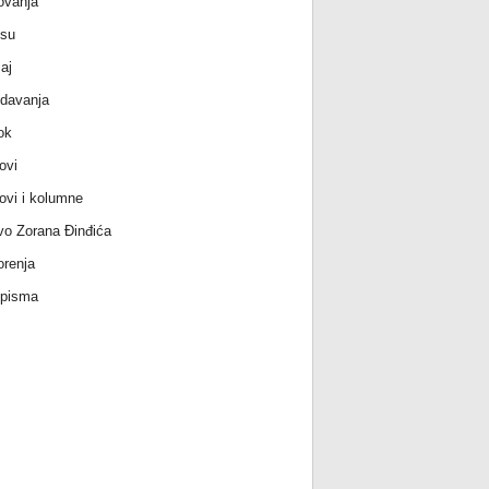
ovanja
 su
aj
davanja
ok
ovi
ovi i kolumne
vo Zorana Đinđića
renja
 pisma