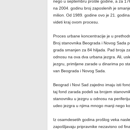
nego u septembru prošle godine, a za 17
na 2004. godinu broj zaposlenih je smanj
milion. Od 1989. godine ovo je 21. godina
videti kraj ovom procesu.
Proces urbane koncentracije je u prethodne
Broj stanovnika Beograda i Novog Sada po
grada smanjen za 84 hiljada. Pad broja zapo
odnosu na ova dva urbana jezgra. Ali, usled
jezgru, primljene zarade u dinarima po s
van Beograda i Novog Sada.
Beograd i Novi Sad zajedno imaju isti fond
taj fond zarada podeli sa brojem stanovni
stanovniku u jezgru u odnosu na periferij
udeo jezgra u njima mnogo manji nego ko
Iz osamdesetih godina prošlog veka nasle
zapošljavaju pripravnike nezavisno od fina