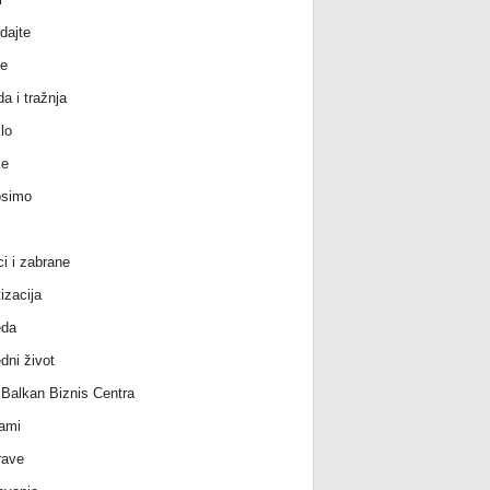
dajte
e
a i tražnja
lo
ke
osimo
ci i zabrane
izacija
eda
dni život
l Balkan Biznis Centra
ami
rave