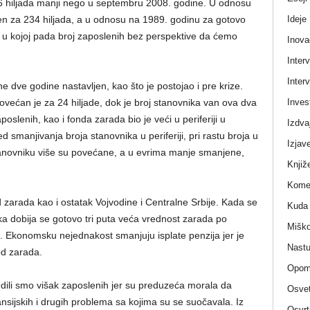
6 hiljada manji nego u septembru 2008. godine. U odnosu
Ideje
en za 234 hiljada, a u odnosu na 1989. godinu za gotovo
 u kojoj pada broj zaposlenih bez perspektive da ćemo
Inova
Interv
Interv
 dve godine nastavljen, kao što je postojao i pre krize.
Invest
većan je za 24 hiljade, dok je broj stanovnika van ova dva
slenih, kao i fonda zarada bio je veći u periferiji u
Izdva
 smanjivanja broja stanovnika u periferiji, pri rastu broja u
Izjav
tanovniku više su povećane, a u evrima manje smanjene,
Knjiž
Komen
 zarada kao i ostatak Vojvodine i Centralne Srbije. Kada se
Kuda 
ka dobija se gotovo tri puta veća vrednost zarada po
Miško
u. Ekonomsku nejednakost smanjuju isplate penzija jer je
Nastu
d zarada.
Opom
dili smo višak zaposlenih jer su preduzeća morala da
Osvet
nsijskih i drugih problema sa kojima su se suočavala. Iz
Osvrt