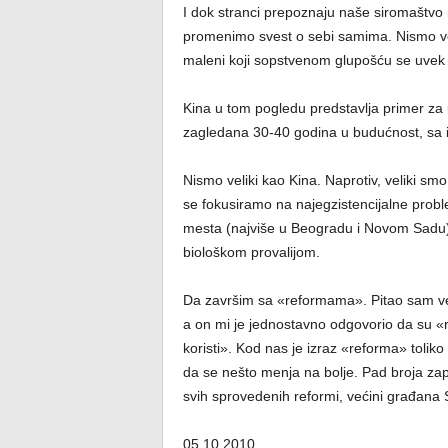
I dok stranci prepoznaju naše siromaštvo i
promenimo svest o sebi samima. Nismo veli
maleni koji sopstvenom glupošću se uvek 
Kina u tom pogledu predstavlja primer za
zagledana 30-40 godina u budućnost, sa i
Nismo veliki kao Kina. Naprotiv, veliki smo
se fokusiramo na najegzistencijalne probl
mesta (najviše u Beogradu i Novom Sadu),
biološkom provalijom.
Da završim sa «reformama». Pitao sam ve
a on mi je jednostavno odgovorio da su «
koristi». Kod nas je izraz «reforma» tol
da se nešto menja na bolje. Pad broja zap
svih sprovedenih reformi, većini građana S
05.10.2010.