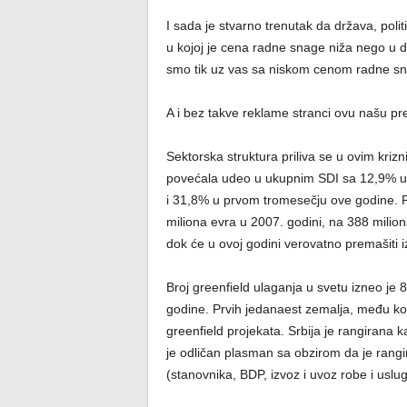
I sada je stvarno trenutak da država, polit
u kojoj je cena radne snage niža nego u da
smo tik uz vas sa niskom cenom radne sn
A i bez takve reklame stranci ovu našu pr
Sektorska struktura priliva se u ovim kriz
povećala udeo u ukupnim SDI sa 12,9% u 
i 31,8% u prvom tromesečju ove godine. Pr
miliona evra u 2007. godini, na 388 milion
dok će u ovoj godini verovatno premašiti 
Broj greenfield ulaganja u svetu izneo je
godine. Prvih jedanaest zemalja, među koji
greenfield projekata. Srbija je rangirana k
je odličan plasman sa obzirom da je rangi
(stanovnika, BDP, izvoz i uvoz robe i uslug