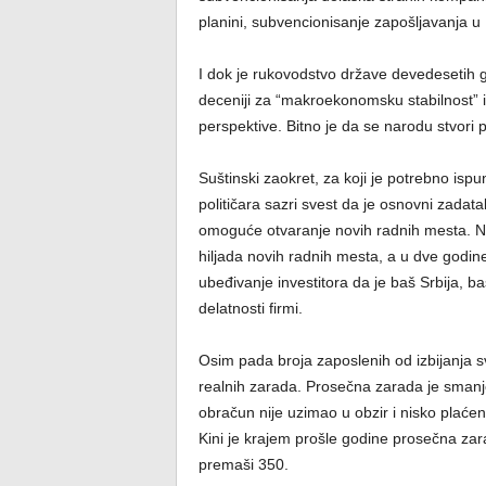
planini, subvencionisanje zapošljavanja u 
I dok je rukovodstvo države devedesetih god
deceniji za “makroekonomsku stabilnost” i 
perspektive. Bitno je da se narodu stvori 
Suštinski zaokret, za koji je potrebno is
političara sazri svest da je osnovni zadatak
omoguće otvaranje novih radnih mesta. Ne
hiljada novih radnih mesta, a u dve godine
ubeđivanje investitora da je baš Srbija, ba
delatnosti firmi.
Osim pada broja zaposlenih od izbijanja sv
realnih zarada. Prosečna zarada je smanje
obračun nije uzimao u obzir i nisko plaće
Kini je krajem prošle godine prosečna zar
premaši 350.