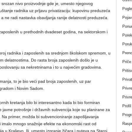
 srozan nivo proizvodnje gde je, umesto njegovog
Pogle
uštanje radnika uz prljavu privatizaciju: kupovinu preduzeća
Pojav
 a ne radi nastavka obavljanja ranije delatnosti preduzeća.
Ponud
 zaposlenih u prethodnih dvadeset godina, na sektorskom i
Porek
Poru
Pren
broj radnika i zaposlenih sa srednjom školskom spremom, u
nim delatnostima. Do rasta broja zaposlenih došlo je u
Priče
 poslovanju sa nekretninama i to u najvećim gradovima.
Pritis
Privat
anja, to je bio veći pad broja zaposlenih, uz par
Privr
eogradom i Novim Sadom.
Privre
rnih kretanja bilo bi interesantno kada bi bio formiran
Profi
 javne potrošnje i državnih subvencija koje su planirane za
Progr
re. Na primer, možda bi subvencioniranje zapošljavanja
Rasp
nji imalo mnogo snažnije efekte na ekonomski rast od
 u Kraljevo. Ili, umesto izgranje žičara i puteva na Staroj