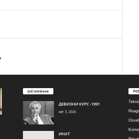
r
Još tekstova
PO
Tekst
ДЕВИЗНИ КУРС -1991
Reago
авг 3, 2026
Osvet
Komen
ИНАТ
Privat