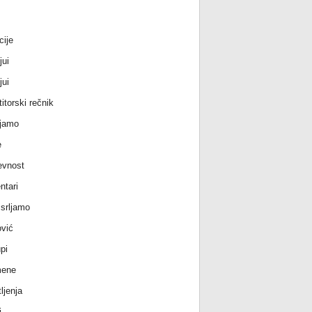
cije
jui
jui
itorski rečnik
jamo
e
evnost
tari
srljamo
vić
pi
ene
ljenja
i