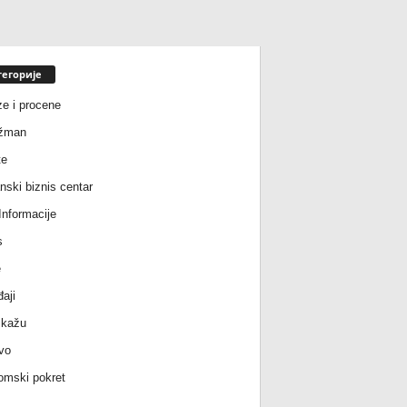
тегорије
ze i procene
žman
te
nski biznis centar
nformacije
s
e
aji
 kažu
vo
mski pokret