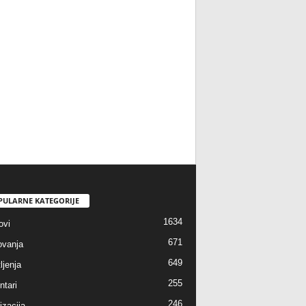
PULARNE KATEGORIJE
1634
ovi
671
vanja
649
ljenja
255
tari
246
izacija