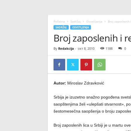
Početna
Sadržaj
Osvetljenja
Broj zaposlenih 
SADRŽAJ
OSVETLJENJA
Broj zaposlenih i 
By
Redakcija
-
окт 8, 2010
1188
0
Autor:
Miroslav Zdravković
Srbija je izuzetno snažno pogođena svet
saopštenjima želi «ulepšati stvarnost», p
šestomesečna saopšenja o broju zaposlenih l
Broj zaposlenih lica u Srbiji je u martu ove