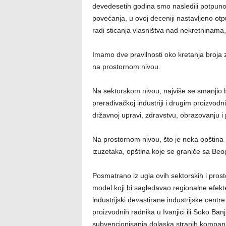
devedesetih godina smo nasledili potpuno
povećanja, u ovoj deceniji nastavljeno otp
radi sticanja vlasništva nad nekretninama,
Imamo dve pravilnosti oko kretanja broja
na prostornom nivou.
Na sektorskom nivou, najviše se smanjio 
prerađivačkoj industriji i drugim proizvod
državnoj upravi, zdravstvu, obrazovanju i
Na prostornom nivou, što je neka opština m
izuzetaka, opština koje se graniče sa B
Posmatrano iz ugla ovih sektorskih i prosto
model koji bi sagledavao regionalne efekte
industrijski devastirane industrijske cent
proizvodnih radnika u Ivanjici ili Soko Ba
subvencionisanja dolaska stranih kompanija