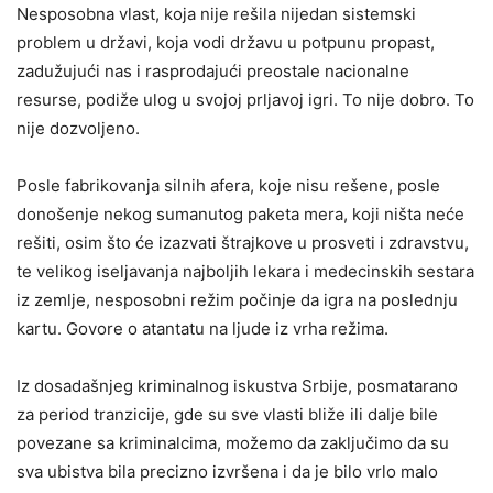
Nesposobna vlast, koja nije rešila nijedan sistemski
problem u državi, koja vodi državu u potpunu propast,
zadužujući nas i rasprodajući preostale nacionalne
resurse, podiže ulog u svojoj prljavoj igri. To nije dobro. To
nije dozvoljeno.
Posle fabrikovanja silnih afera, koje nisu rešene, posle
donošenje nekog sumanutog paketa mera, koji ništa neće
rešiti, osim što će izazvati štrajkove u prosveti i zdravstvu,
te velikog iseljavanja najboljih lekara i medecinskih sestara
iz zemlje, nesposobni režim počinje da igra na poslednju
kartu. Govore o atantatu na ljude iz vrha režima.
Iz dosadašnjeg kriminalnog iskustva Srbije, posmatarano
za period tranzicije, gde su sve vlasti bliže ili dalje bile
povezane sa kriminalcima, možemo da zaključimo da su
sva ubistva bila precizno izvršena i da je bilo vrlo malo