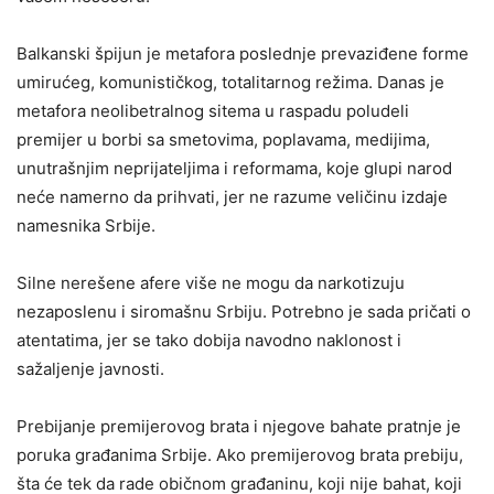
Balkanski špijun je metafora poslednje prevaziđene forme
umirućeg, komunističkog, totalitarnog režima. Danas je
metafora neolibetralnog sitema u raspadu poludeli
premijer u borbi sa smetovima, poplavama, medijima,
unutrašnjim neprijateljima i reformama, koje glupi narod
neće namerno da prihvati, jer ne razume veličinu izdaje
namesnika Srbije.
Silne nerešene afere više ne mogu da narkotizuju
nezaposlenu i siromašnu Srbiju. Potrebno je sada pričati o
atentatima, jer se tako dobija navodno naklonost i
sažaljenje javnosti.
Prebijanje premijerovog brata i njegove bahate pratnje je
poruka građanima Srbije. Ako premijerovog brata prebiju,
šta će tek da rade običnom građaninu, koji nije bahat, koji