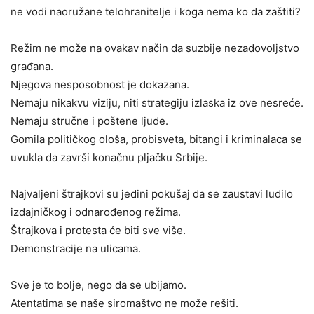
ne vodi naoružane telohranitelje i koga nema ko da zaštiti?
Režim ne može na ovakav način da suzbije nezadovoljstvo
građana.
Njegova nesposobnost je dokazana.
Nemaju nikakvu viziju, niti strategiju izlaska iz ove nesreće.
Nemaju stručne i poštene ljude.
Gomila političkog ološa, probisveta, bitangi i kriminalaca se
uvukla da završi konačnu pljačku Srbije.
Najvaljeni štrajkovi su jedini pokušaj da se zaustavi ludilo
izdajničkog i odnarođenog režima.
Štrajkova i protesta će biti sve više.
Demonstracije na ulicama.
Sve je to bolje, nego da se ubijamo.
Atentatima se naše siromaštvo ne može rešiti.