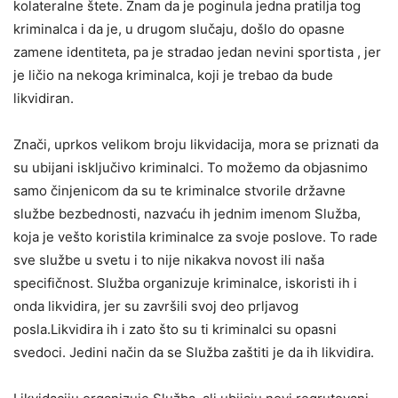
kolateralne štete. Znam da je poginula jedna pratilja tog
kriminalca i da je, u drugom slučaju, došlo do opasne
zamene identiteta, pa je stradao jedan nevini sportista , jer
je ličio na nekoga kriminalca, koji je trebao da bude
likvidiran.
Znači, uprkos velikom broju likvidacija, mora se priznati da
su ubijani isključivo kriminalci. To možemo da objasnimo
samo činjenicom da su te kriminalce stvorile državne
službe bezbednosti, nazvaću ih jednim imenom Služba,
koja je vešto koristila kriminalce za svoje poslove. To rade
sve službe u svetu i to nije nikakva novost ili naša
specifičnost. Služba organizuje kriminalce, iskoristi ih i
onda likvidira, jer su završili svoj deo prljavog
posla.Likvidira ih i zato što su ti kriminalci su opasni
svedoci. Jedini način da se Služba zaštiti je da ih likvidira.