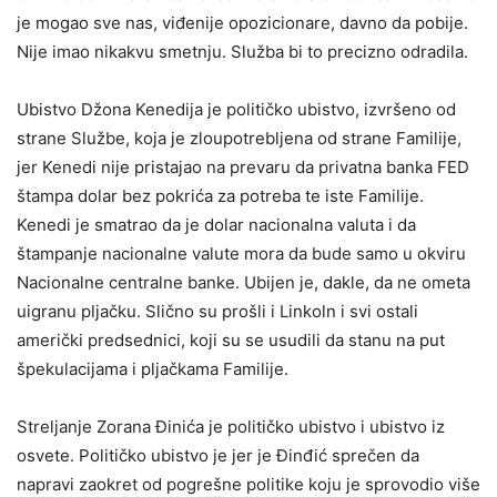
je mogao sve nas, viđenije opozicionare, davno da pobije.
Nije imao nikakvu smetnju. Služba bi to precizno odradila.
Ubistvo Džona Kenedija je političko ubistvo, izvršeno od
strane Službe, koja je zloupotrebljena od strane Familije,
jer Kenedi nije pristajao na prevaru da privatna banka FED
štampa dolar bez pokrića za potreba te iste Familije.
Kenedi je smatrao da je dolar nacionalna valuta i da
štampanje nacionalne valute mora da bude samo u okviru
Nacionalne centralne banke. Ubijen je, dakle, da ne ometa
uigranu pljačku. Slično su prošli i Linkoln i svi ostali
američki predsednici, koji su se usudili da stanu na put
špekulacijama i pljačkama Familije.
Streljanje Zorana Đinića je političko ubistvo i ubistvo iz
osvete. Političko ubistvo je jer je Đinđić sprečen da
napravi zaokret od pogrešne politike koju je sprovodio više