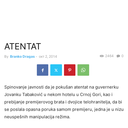
ATENTAT
2464
0
By
Branko Dragas
-
окт 2, 2014
Spinovanje javnosti da je pokušan atentat na guvernerku
Jovanku Tabaković u nekom hotelu u Crnoj Gori, kao i
prebijanje premijerovog brata i dvojice telohranitelja, da bi
se poslala opasna poruka samom premijeru, jedna je u nizu
neuspešnih manipulacija režima.