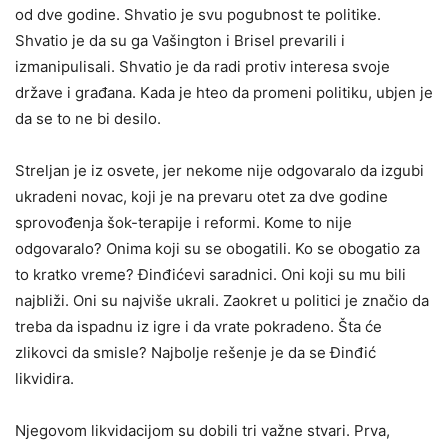
od dve godine. Shvatio je svu pogubnost te politike.
Shvatio je da su ga Vašington i Brisel prevarili i
izmanipulisali. Shvatio je da radi protiv interesa svoje
države i građana. Kada je hteo da promeni politiku, ubjen je
da se to ne bi desilo.
Streljan je iz osvete, jer nekome nije odgovaralo da izgubi
ukradeni novac, koji je na prevaru otet za dve godine
sprovođenja šok-terapije i reformi. Kome to nije
odgovaralo? Onima koji su se obogatili. Ko se obogatio za
to kratko vreme? Đinđićevi saradnici. Oni koji su mu bili
najbliži. Oni su najviše ukrali. Zaokret u politici je značio da
treba da ispadnu iz igre i da vrate pokradeno. Šta će
zlikovci da smisle? Najbolje rešenje je da se Đinđić
likvidira.
Njegovom likvidacijom su dobili tri važne stvari. Prva,