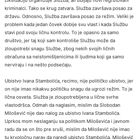
Likvidaciju organizuje Služba, ali ubijaju novi regrutovani
kriminalci. Tako se krug zatvara. Služba završava posao za
državu. Odnosno, Služba završava posao za režim. Veliki je
problem kada jedan čovek dobije svu vlast i kada Službu
stavi pod svoju ličnu kontrolu. To je opasno za samo
društvo, jer taj koji sam kontroliše Službu može da
zloupotrebi snagu Službe, zbog nekih svojih ličnih
obračuna sa neistomišljenicima ili ljudima koji ga samo
nerviraju i na nešto podsećaju.
Ubistvo Ivana Stambolića, recimo, nije političko ubistvo, jer
on nije imao nikakvu političku snagu da ugrozi režim. To je
lična osveta. Služba je zloupotrebljena u lične svrhe
vlastodršca. Odmah da naglasim, mislim da Slobodan
Milošević nije dao nalog za ubistvo Ivana Stambolića.
Uprkos mom neslaganju sa politikom Miloševića i javnom
radu da se on što pre sruši, mislim da Milošević nije imao
tu krvoločnu narav da naredi ubistvo Stambolića. Milošević