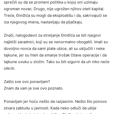
sprečili su da se promeni politika u kojoj oni uzimaju
ogroman novac. Drugo, nije ugrožen njihov oteti kapital.
Treće, Đinđića su mogli da eksploatišu i da, sakrivajući se
iza njegovog imena, nastavljaju da pljačkaju.
Znači, nalogodavci za streljanje Đinđića se bili njegovi
najbliži saradnici, koji su se nenormalno obogatili. Imali su
dovoljno novca da sami plate ubice, ali su uključili i neke
tajkune, jer su hteli da smanje trošak čitave operacije i da
tajkune uvuku u zločin. Tako su bili sigurni da uh niko neće
otkriti.
Zašto sve ovo ponavljam?
Znam da vam je sve ovo poznato.
Ponavljam jer hoću nešto da razjasnim. Nešto što ponovo
stvara zabludu u javnosti. Kada neko odluči da ubije