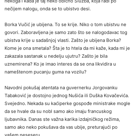
nekoga i kada je taj neko obično Služba, koja radi po
nečijem nalogu, onda se to ubistvo desi.
Borka Vučić je ubijena. To se krije. Niko o tom ubistvu ne
govori. Zaboravljena je samo zato što se nalogodavac tog
ubistva krije u sadašnjoj vlasti. Zašto je ubijena Borka?
Kome je ona smetala? Šta je to htela da mi kaže, kada mi je
zakazala sastanak u nedelju ujutru? Zašto je bila
uznemirena? Ko je imao interes da se ona likvidira u
nameštenom pucanju guma na vozilu?
Navodni pokušaj atentata na guvernerku Jorgovanku
Tabaković je dostojno jednog Nušića ili Duška Kovačevića.
Svejedno. Nekada su kaćiperke gospođe ministrake mogle
da se hvale da su nobl samo ako imaju francuskog
ljubavnika. Danas ste važna karika izdajničkog režima,
samo ako neko pokušava da vas ubije, preturajući po
vašem neseseru.