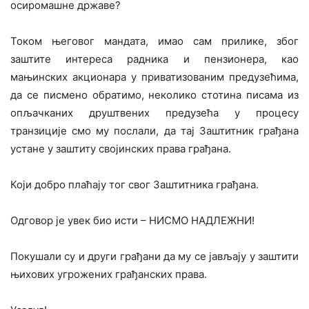
осиромашне државе?
Током његовог мандата, имао сам прилике, због
заштите интереса радника и пензионера, као
мањинских акционара у приватизованим предузећима,
да се писмено обратимо, неколико стотина писама из
опљачканих друштвених предузећа у процесу
транзиције смо му послали, да тај Заштитник грађана
устане у заштиту својинских права грађана.
Који добро плаћају тог свог Заштитника грађана.
Одговор је увек био исти – НИСМО НАДЛЕЖНИ!
Покушали су и други грађани да му се јављају у заштити
њихових угрожених грађанских права.