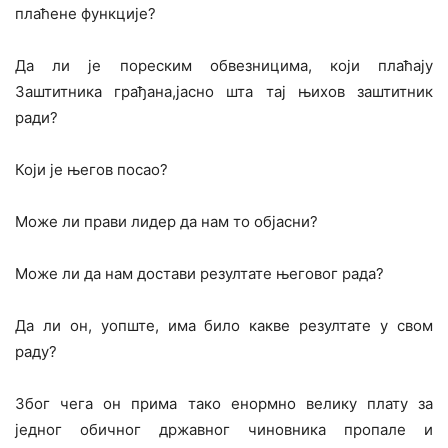
плаћене функције?
Да ли је пореским обвезницима, који плаћају
Заштитника грађана,јасно шта тај њихов заштитник
ради?
Који је његов посао?
Може ли прави лидер да нам то објасни?
Може ли да нам достави резултате његовог рада?
Да ли он, уопште, има било какве резултате у свом
раду?
Због чега он прима тако енормно велику плату за
једног обичног државног чиновника пропале и