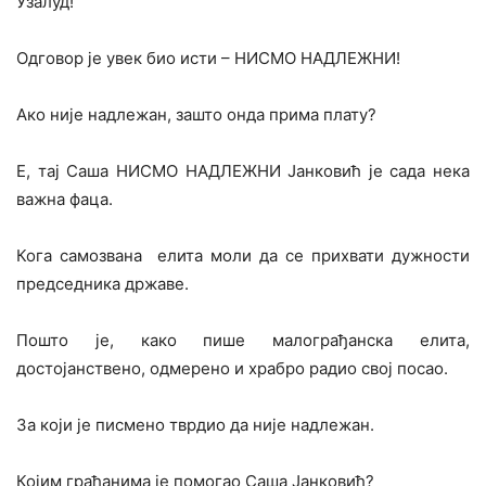
Узалуд!
Одговор је увек био исти – НИСМО НАДЛЕЖНИ!
Ако није надлежан, зашто онда прима плату?
Е, тај Саша НИСМО НАДЛЕЖНИ Јанковић је сада нека
важна фаца.
Кога самозвана елита моли да се прихвати дужности
председника државе.
Пошто је, како пише малограђанска елита,
достојанствено, одмерено и храбро радио свој посао.
За који је писмено тврдио да није надлежан.
Којим грађанима је помогао Саша Јанковић?