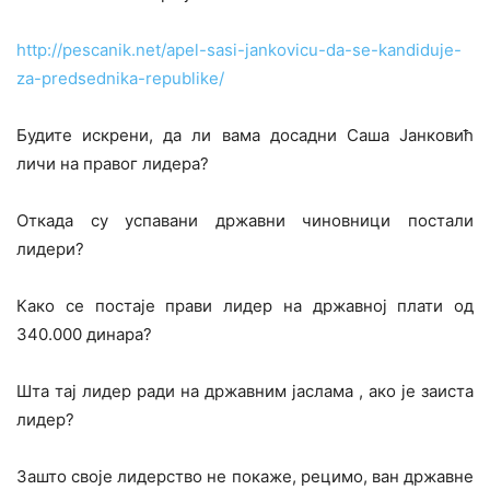
http://pescanik.net/apel-sasi-jankovicu-da-se-kandiduje-
za-predsednika-republike/
Будите искрени, да ли вама досадни Саша Јанковић
личи на правог лидера?
Откада су успавани државни чиновници постали
лидери?
Како се постаје прави лидер на државној плати од
340.000 динара?
Шта тај лидер ради на државним јаслама , ако је заиста
лидер?
Зашто своје лидерство не покаже, рецимо, ван државне