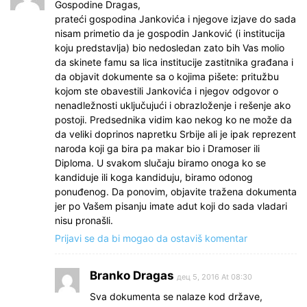
Gospodine Dragas,
prateći gospodina Jankovića i njegove izjave do sada
nisam primetio da je gospodin Janković (i institucija
koju predstavlja) bio nedosledan zato bih Vas molio
da skinete famu sa lica institucije zastitnika građana i
da objavit dokumente sa o kojima pišete: pritužbu
kojom ste obavestili Jankovića i njegov odgovor o
nenadležnosti uključujući i obrazloženje i rešenje ako
postoji. Predsednika vidim kao nekog ko ne može da
da veliki doprinos napretku Srbije ali je ipak reprezent
naroda koji ga bira pa makar bio i Dramoser ili
Diploma. U svakom slučaju biramo onoga ko se
kandiduje ili koga kandiduju, biramo odonog
ponuđenog. Da ponovim, objavite tražena dokumenta
jer po Vašem pisanju imate adut koji do sada vladari
nisu pronašli.
Prijavi se da bi mogao da ostaviš komentar
Branko Dragas
дец 5, 2016 At 08:30
Sva dokumenta se nalaze kod države,