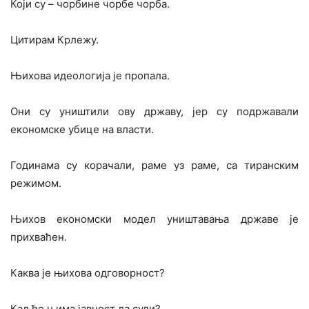
Који су – чорбине чорбе чорба.
Цитирам Крлежу.
Њихова идеологија је пропала.
Они су уништили ову државу, јер су подржавали
економске убице на власти.
Годинама су корачали, раме уз раме, са тиранским
режимом.
Њихов економски модел уништавања државе је
прихваћен.
Каква је њихова одговорност?
Кад ће њима јавност да суди?