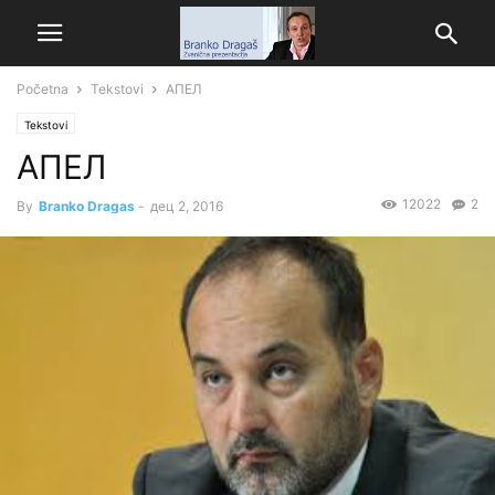
Početna
Tekstovi
АПЕЛ
Tekstovi
АПЕЛ
12022
2
By
Branko Dragas
-
дец 2, 2016