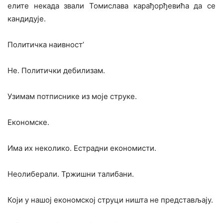
елите некада звали Томислава карађорђевића да се
кандидује.
Политичка наивност’
Не. Политички дебилизам.
Узимам потписнике из моје струке.
Економске.
Има их неколико. Естрадни економисти.
Неолиберали. Тржишни талибани.
Који у нашој економској струци ништа не представљају.