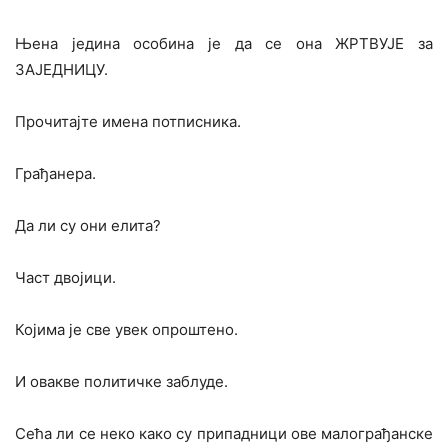
Њена једина особина је да се она ЖРТВУЈЕ за
ЗАЈЕДНИЦУ.
Прочитајте имена потписника.
Грађанера.
Да ли су они елита?
Част двојици.
Којима је све увек опроштено.
И овакве политичке заблуде.
Сећа ли се неко како су припадници ове малограђанске