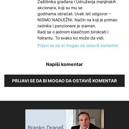
Zaštitnika građana i Udruženja manjinskih
akcionara, koji su mu se
godinama obraćali. Uvek isti odgovor –
NISMO NADLEŽNI. Način na koji je primao
radnike i penzionere je sraman.
Radi se o jednom klasičnom birokrati i
folirantu. To svako ko može da vidi.
Prijavi se da bi mogao da ostaviš komentar
Napiši komentar
PRIJAVI SE DA BI MOGAO DA OSTAVIŠ KOMENTAR