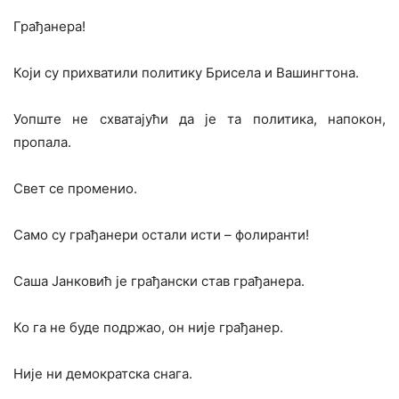
Грађанера!
Који су прихватили политику Брисела и Вашингтона.
Уопште не схватајући да је та политика, напокон,
пропала.
Свет се променио.
Само су грађанери остали исти – фолиранти!
Саша Јанковић је грађански став грађанера.
Ко га не буде подржао, он није грађанер.
Није ни демократска снага.