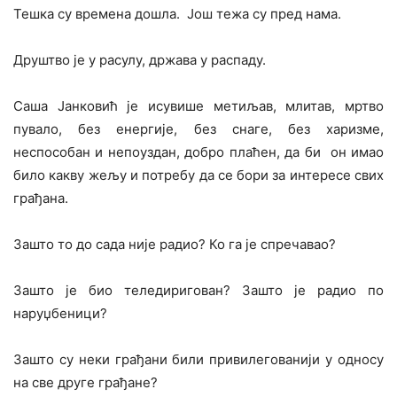
Тешка су времена дошла. Још тежа су пред нама.
Друштво је у расулу, држава у распаду.
Саша Јанковић је исувише метиљав, млитав, мртво
пувало, без енергије, без снаге, без харизме,
неспособан и непоуздан, добро плаћен, да би он имао
било какву жељу и потребу да се бори за интересе свих
грађана.
Зашто то до сада није радио? Ко га је спречавао?
Зашто је био теледиригован? Зашто је радио по
наруџбеници?
Зашто су неки грађани били привилегованији у односу
на све друге грађане?