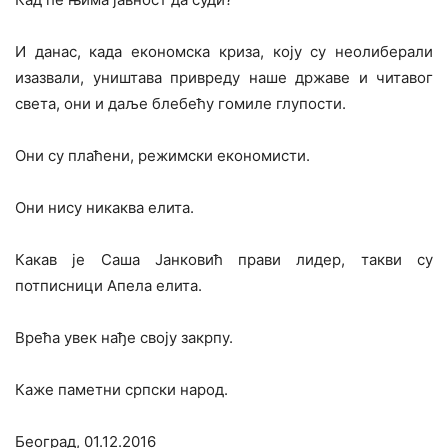
И данас, када економска криза, коју су неолиберали
изазвали, уништава привреду наше државе и читавог
света, они и даље блебећу гомиле глупости.
Они су плаћени, режимски економисти.
Они нису никаква елита.
Какав је Саша Јанковић прави лидер, такви су
потписници Апела елита.
Врећа увек нађе своју закрпу.
Каже паметни српски народ.
Београд, 01.12.2016