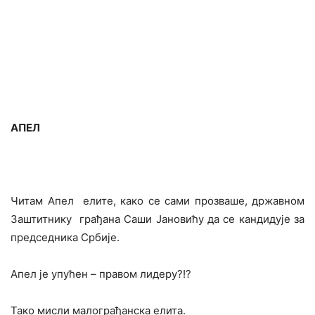
АПЕЛ
Читам Апел елите, како се сами прозваше, државном
Заштитнику грађана Саши Јановићу да се кандидује за
председника Србије.
Апел је упућен – правом лидеру?!?
Тако мисли малограђанска елита.