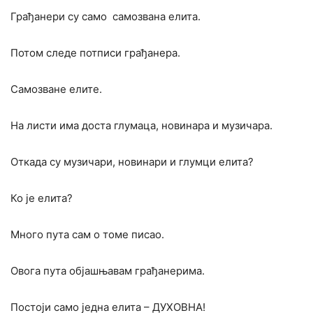
Грађанери су само самозвана елита.
Потом следе потписи грађанера.
Самозване елите.
На листи има доста глумаца, новинара и музичара.
Откада су музичари, новинари и глумци елита?
Ко је елита?
Много пута сам о томе писао.
Овога пута објашњавам грађанерима.
Постоји само једна елита – ДУХОВНА!