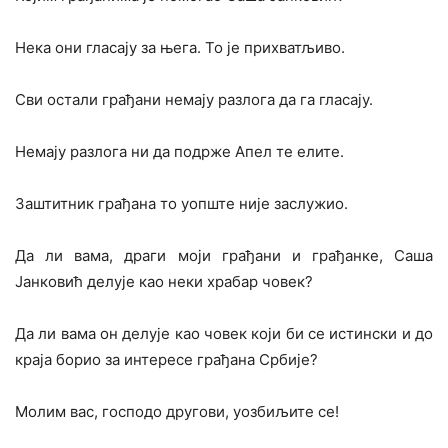
Нека они гласају за њега. То је прихватљиво.
Сви остали грађани немају разлога да га гласају.
Немају разлога ни да подрже Апел те елите.
Заштитник грађана то уопште није заслужио.
Да ли вама, драги моји грађани и грађанке, Саша
Јанковић делује као неки храбар човек?
Да ли вама он делује као човек који би се истински и до
краја борио за интересе грађана Србије?
Молим вас, господо другови, уозбиљите се!