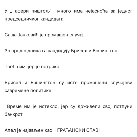
У „ афери пиштољ“ много има нејасноћа за једног
председничког кандидата.
Саша Јанковић је промашен случај.
За председника га кандидују Брисел и Вашингтон.
Треба им, јер је потрчко.
Брисел и Вашингтон су исто промашени случајеви
савремене политике.
Време им је истекло, јер су доживели свој потпуни
банкрот.
Апел је најављен као – ГРАЂАНСКИ СТАВ!