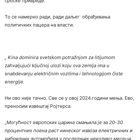
србске привреде.
То се намерно ради, ради даљег обрађивања
политичких пацера на власти.
„
Kina dominira svetskom potražnjom za litijumom
zahvaljujući ključnoj ulozi koju ova zemlja ima u
snabdevanju električnim vozilima i tehnologijom čiste
energije.
Ни ово није тачно. Све се у овој 2024.години мења. Ево,
преносим извештај Ројтерса.
„
Могућност европских царина смањила је за 20-30
процентних поена раст кинеског извоза електричних и
хибридних аутомобила у последњих неколико месеци,