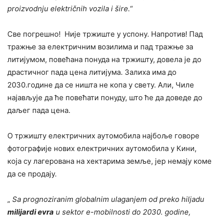
proizvodnju električnih vozila i šire.
“
Све погрешно! Није тржиште у успону. Напротив! Пад
тражње за електричним возилима и пад тражње за
литијумом, повећана понуда на тржишту, довела је до
драстичног пада цена литијума. Залиха има до
2030.године да се ништа не копа у свету. Али, Чиле
најављује да ће повећати понуду, што ће да доведе до
даљег пада цена.
О тржишту електричних аутомобила најбоље говоре
фотографије нових електричних аутомобила у Кини,
која су лагерована на хектарима земље, јер немају коме
да се продају.
„
Sa prognoziranim globalnim ulaganjem od preko hiljadu
milijardi evra
u sektor e-mobilnosti do 2030. godine,