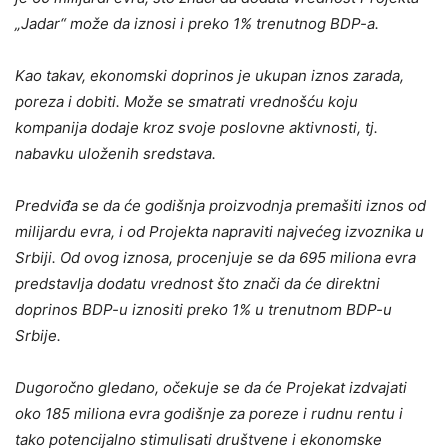
„Jadar“ može da iznosi i preko 1% trenutnog BDP-a.
Kao takav, ekonomski doprinos je ukupan iznos zarada,
poreza i dobiti. Može se smatrati vrednošću koju
kompanija dodaje kroz svoje poslovne aktivnosti, tj.
nabavku uloženih sredstava.
Predviđa se da će godišnja proizvodnja premašiti iznos od
milijardu evra, i od Projekta napraviti najvećeg izvoznika u
Srbiji. Od ovog iznosa, procenjuje se da 695 miliona evra
predstavlja dodatu vrednost što znači da će direktni
doprinos BDP-u iznositi preko 1% u trenutnom BDP-u
Srbije.
Dugoročno gledano, očekuje se da će Projekat izdvajati
oko 185 miliona evra godišnje za poreze i rudnu rentu i
tako potencijalno stimulisati društvene i ekonomske