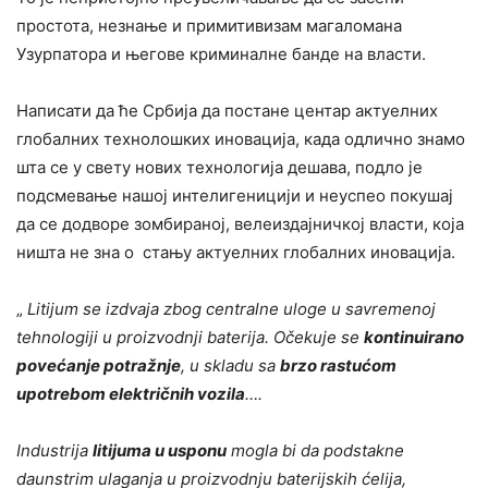
простота, незнање и примитивизам магаломана
Узурпатора и његове криминалне банде на власти.
Написати да ће Србија да постане центар актуелних
глобалних технолошких иновација, када одлично знамо
шта се у свету нових технологија дешава, подло је
подсмевање нашој интелигеницији и неуспео покушај
да се додворе зомбираној, велеиздајничкој власти, која
ништа не зна о стању актуелних глобалних иновација.
„
Litijum se izdvaja zbog centralne uloge u savremenoj
tehnologiji u proizvodnji baterija. Očekuje se
kontinuirano
povećanje potražnje
, u skladu sa
brzo rastućom
upotrebom električnih vozila
…
.
Industrija
litijuma u usponu
mogla bi da podstakne
daunstrim ulaganja u proizvodnju baterijskih ćelija,