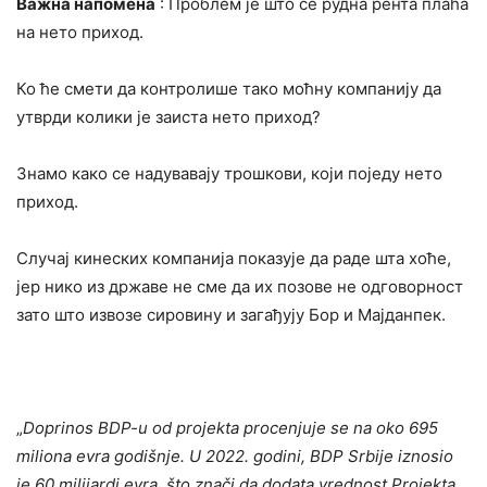
Важна напомена
: Проблем је што се рудна рента плаћа
на нето приход.
Ко ће смети да контролише тако моћну компанију да
утврди колики је заиста нето приход?
Знамо како се надувавају трошкови, који поједу нето
приход.
Случај кинеских компанија показује да раде шта хоће,
јер нико из државе не сме да их позове не одговорност
зато што извозе сировину и загађују Бор и Мајданпек.
„
Doprinos BDP-u od projekta procenjuje se na oko 695
miliona evra godišnje. U 2022. godini, BDP Srbije iznosio
je 60 milijardi evra, što znači da dodata vrednost Projekta