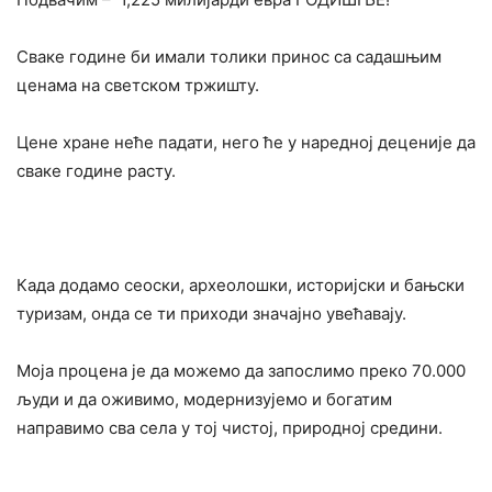
Сваке године би имали толики принос са садашњим
ценама на светском тржишту.
Цене хране неће падати, него ће у наредној деценије да
сваке године расту.
Када додамо сеоски, археолошки, историјски и бањски
туризам, онда се ти приходи значајно увећавају.
Моја процена је да можемо да запослимо преко 70.000
људи и да оживимо, модернизујемо и богатим
направимо сва села у тој чистој, природној средини.