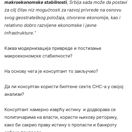
makroekonomske stabilnosti
, Srbija sada može da postavi
za cilj čitav niz mogućnosti za razvoj privrede na osnovu
svog geostrateškog položaja, otvorene ekonomije, kao i
relativno dobro razvijene ekonomske i javne
infrastrukture
.“
Каква модернизација привреде и постизање
макроекономске стабилности?
На основу чега је консултант то закључио?
Да ли консултан користи билтене секте СНС-а у својој
анализи?
Консултант намерно изврћу истину и додворава се
политичарима на власти, користи њихову реторику,
како би сакрио праву истину о пропасти и банкроту