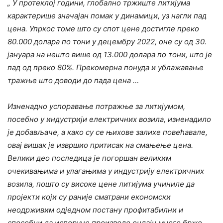
„
У протеклој години, глобално тржиште литијума
карактерише значајан помак у динамици, уз нагли пад
цена. Упркос томе што су спот цене достигле преко
80.000 долара по тони у децембру 2022, оне су од 30.
јануара на нешто више од 13.000 долара по тони, што је
пад од преко 80%. Прекомерна понуда и ублажавање
тражње што доводи до пада цена
…
Изненадно успоравање потражње за литијумом,
посебно у индустрији електричних возила, изненадило
је добављаче, а како су се њихове залихе повећавале,
овај вишак је извршио притисак на смањење цена.
Велики део последица је погоршан великим
очекивањима и улагањима у индустрију електричних
возила, пошто су високе цене литијума учиниле да
пројекти који су раније сматрани економски
неодрживим одједном постану профитабилни и
способни да испоруче производе онлајн много брже