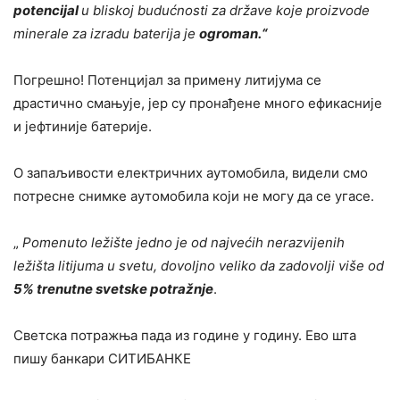
potencijal
u bliskoj budućnosti za države koje proizvode
minerale za izradu baterija je
ogroman.
“
Погрешно! Потенцијал за примену литијума се
драстично смањује, јер су пронађене много ефикасније
и јефтиније батерије.
О запаљивости електричних аутомобила, видели смо
потресне снимке аутомобила који не могу да се угасе.
„
Pomenuto ležište jedno je od najvećih nerazvijenih
ležišta litijuma u svetu, dovoljno veliko da zadovolji više od
5% trenutne svetske potražnje
.
Светска потражња пада из године у годину. Ево шта
пишу банкари СИТИБАНКЕ