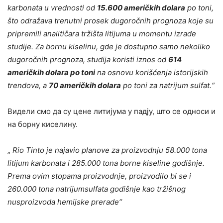
karbonata u vrednosti od
15.600 američkih dolara
po toni,
što odražava trenutni prosek dugoročnih prognoza koje su
pripremili analitičara tržišta litijuma
u momentu izrade
studije. Za bornu kiselinu, gde je dostupno samo nekoliko
dugoročnih prognoza, studija koristi iznos od
614
američkih dolara po toni
na osnovu korišćenja istorijskih
trendova, a
70 američkih dolara
po toni za natrijum sulfat.
“
Видели смо да су цене литијума у падју, што се односи и
на борну киселину.
„
Rio Tinto je najavio planove za proizvodnju 58.000 tona
litijum karbonata i 285.000 tona borne kiseline godišnje.
Prema ovim stopama proizvodnje, proizvodilo bi se i
260.000 tona natrijumsulfata godišnje kao tržišnog
nusproizvoda hemijske prerade
“