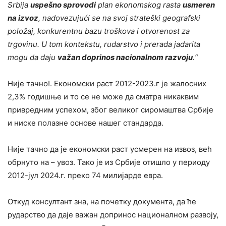
Srbija
uspešno sprovodi
plan ekonomskog rasta
usmeren
na izvoz
, nadovezujući se na svoj strateški geografski
položaj, konkurentnu bazu troškova i otvorenost za
trgovinu. U tom kontekstu, rudarstvo i prerada jadarita
mogu da daju
važan doprinos nacionalnom razvoju
.“
Није тачно!. Економски раст 2012-2023.г је жалосних
2,3% годишње и то се не може да сматра никаквим
привредним успехом, због великог сиромаштва Србије
и ниске полазне основе нашег стандарда.
Није тачно да је економски раст усмерен на извоз, већ
обрнуто на – увоз. Тако је из Србије отишло у периоду
2012-јул 2024.г. преко 74 милијарде евра.
Откуд консултант зна, на почетку документа, да ће
рударство да даје важан допринос националном развоју,