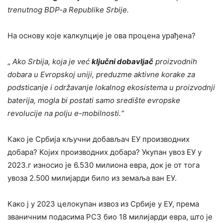
trenutnog BDP-a Republike Srbije.
На основу које калкулције је ова процена урађена?
„
Ako Srbija, koja je već
ključni dobavljač
proizvodnih
dobara u Evropskoj uniji, preduzme aktivne korake za
podsticanje i održavanje lokalnog ekosistema u proizvodnji
baterija, mogla bi postati samo središte evropske
revolucije na polju e-mobilnosti
.“
Како је Србија кључни добављач ЕУ производних
добара? Којих производних добара? Укупан увоз ЕУ у
2023.г износио је 6.530 милиона евра, док је от тога
увоза 2.500 милијарди било из земаља ван ЕУ.
Како ј у 2023 целокупан извоз из Србије у ЕУ, према
званичним подасима РСЗ био 18 милијарди евра, што је