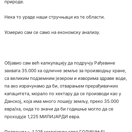
природе.
Нека то ураде наши стручњаци из те области.
Усмерио сам се само на економску анализу.
Објавио сам већ калкулацију да подручју Рађевине
захвата 35.000 ха одличне земље за производњу хране,
са великим подземним језером и изворима здраве воде,
па ако израчунамо да би, отварањем прерађивачких
капацитета, морало по хектару да се производи као у
Данској, која има много лошију земљу, преко 35.000
евра/ха, онда то значи да би годишње могло да се
проходује 1,225 МИЛИЈАРДИ евра.
Подвачим – 1,225 милијарди евра ГОДИШЊЕ!