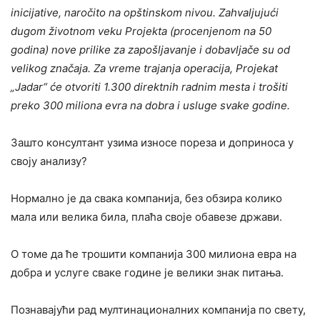
inicijative, naročito na opštinskom nivou. Zahvaljujući
dugom životnom veku Projekta (procenjenom na 50
godina) nove prilike za zapošljavanje i dobavljače su od
velikog značaja. Za vreme trajanja operacija, Projekat
„Jadar“ će otvoriti 1.300 direktnih radnim mesta i trošiti
preko 300 miliona evra na dobra i usluge svake godine.
Зашто консултант узима износе пореза и доприноса у
своју анализу?
Нормално је да свака компанија, без обзира колико
мала или велика била, плаћа своје обавезе држави.
О томе да ће трошити компанија 300 милиона евра на
добра и услуге сваке године је велики знак питања.
Познавајући рад мултинационалних компанија по свету,