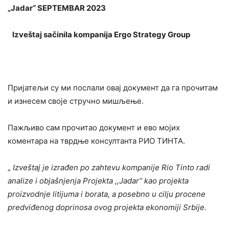
„Jadar“ SEPTEMBAR 2023
Izveštaj sačinila kompanija Ergo Strategy Group
Пријатељи су ми послали овај документ да га прочитам
и изнесем своје стручно мишљење.
Пажљиво сам прочитао документ и ево мојих
коментара на тврдње консултанта РИО ТИНТА.
„
Izveštaj je izrađen po zahtevu kompanije Rio Tinto radi
analize i objašnjenja Projekta ,,Jadar“ kao projekta
proizvodnje litijuma i borata, a posebno u cilju procene
predviđenog doprinosa ovog projekta ekonomiji Srbije.