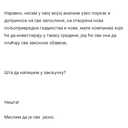
Наравно, нисам у овој мојој анализи узео порезе и
доприносе на све запослене, на отворена нова
пољопривредна газдинства и нове, мале компаније које
ће да инвестирају у таквој средини, јер ће сви они да
плаћају све законске обавезе.
Шта да напишем у закључку?
Ништа!
Мислим да је све јасно.