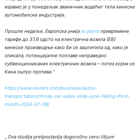
изјавио је у понедељак званичник водећег тела кинеске
аутомобилске индустрије.
Прошле недеље, Европска унија
је увела
привремене
тарифе до 37,6 одсто на електрична возила (ЕВ)
кинеске производње како би се заштитила од, како је
описала, потенцијалне поплаве неправедно
субвенционисаних електричних возила – потез којем се
Кина оштро противи
.
“
https://www.reuters.com/business/autos-
transportation/chinas-car-sales-slide-june-falling-third-
month-2024-07-08/
„
Ova studija pretpostavlja dugoročnu cenu litijum