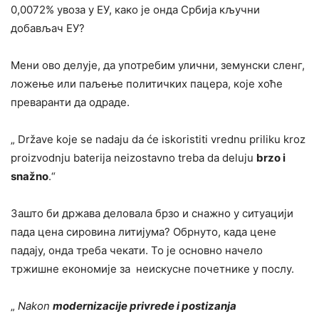
0,0072% увоза у ЕУ, како је онда Србија кључни
добављач ЕУ?
Мени ово делује, да употребим улични, земунски сленг,
ложење или паљење политичких пацера, које хоће
преваранти да одраде.
„ Države koje se nadaju da će iskoristiti vrednu priliku kroz
proizvodnju baterija neizostavno treba da deluju
brzo i
snažno
.“
Зашто би држава деловала брзо и снажно у ситуацији
пада цена сировина литијума? Обрнуто, када цене
падају, онда треба чекати. То је основно начело
тржишне економије за неискусне почетнике у послу.
„
Nakon
modernizacije privrede i postizanja