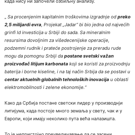
када нису ни започели озбиљну анализу.
„
Sa procenjenim kapitalnim troškovima izgradnje od
preko
2,5 milijardi evra
, Projekat „Jadar“ bi bio jedna od najvećih
grinfi ld investicija u Srbiji do sada. Sa mineralnim
resursima dovoljnim za višedecenijske operacije,
podzemni rudnik i prateće postrojenje za preradu rude
mogu da pomognu Srbiji da
postane svetski važan
proizvođač litijum karbonata
koji se koristi za proizvodnju
baterija i borne kiseline, i na taj način Srbija da se postavi u
centar aktuelnih globalnih tehnoloških inovacija
u oblasti
elektromobilnosti i zelene ekonomije.
“
Како да Србија постане светски лидер у производнји
литијума, када постоје много земаља у свету, чак и у
Европи, који имају неколико пута већа налазишта.
То је непристојно преувеличавање да се засени