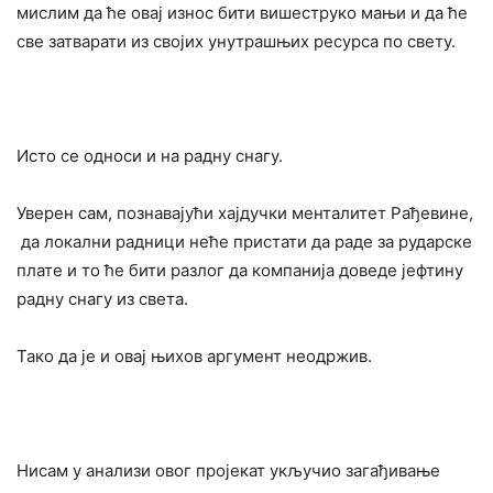
мислим да ће овај износ бити вишеструко мањи и да ће
све затварати из својих унутрашњих ресурса по свету.
Исто се односи и на радну снагу.
Уверен сам, познавајући хајдучки менталитет Рађевине,
да локални радници неће пристати да раде за рударске
плате и то ће бити разлог да компанија доведе јефтину
радну снагу из света.
Тако да је и овај њихов аргумент неодржив.
Нисам у анализи овог пројекат укључио загађивање