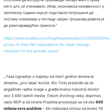
него што се очекивало. Ипак, економска неизвесност у
протеклој години која је подстакла потрошаче да
постану опрезнији у погледу својих трошкова довела је
до разочаравајућих приноса
.“
https://www.bradley.com/insights/publications/2024/02/lithi
prices-in-free-fall-implications-for-clean-energy-
transition-in-the-private-sector
„
Faza izgradnje u trajanju od četiri godine donela bi
direktno „prvi talas“ koristi. Rio Tinto predviđa da će
angažman radne snage u građevinskoj industriji dostići
oko 3.500 radnih mesta. Tokom životnog veka, doprinos
rastu BDP-a od strane Projekta procenjuje se na oko
695
miliona evra godišnje
– što odgovara iznosu od preko 1%