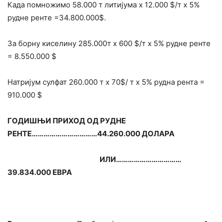
Када помножимо 58.000 т литијума х 12.000 $/т х 5%
рудне ренте =34.800.000$.
За борну киселину 285.000т х 600 $/т х 5% рудне ренте
= 8.550.000 $
Натријум сулфат 260.000 т х 70$/ т х 5% рудна рента =
910.000 $
ГОДИШЊИ ПРИХОД ОД РУДНЕ
РЕНТЕ……………………………44.260.000 ДОЛАРА
ИЛИ……………………………
39.834.000 ЕВРА