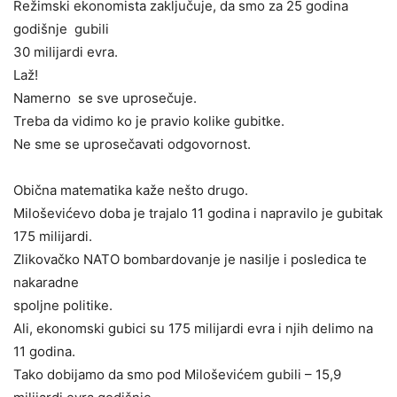
Režimski ekonomista zaključuje, da smo za 25 godina
godišnje gubili
30 milijardi evra.
Laž!
Namerno se sve uprosečuje.
Treba da vidimo ko je pravio kolike gubitke.
Ne sme se uprosečavati odgovornost.
Obična matematika kaže nešto drugo.
Miloševićevo doba je trajalo 11 godina i napravilo je gubitak
175 milijardi.
Zlikovačko NATO bombardovanje je nasilje i posledica te
nakaradne
spoljne politike.
Ali, ekonomski gubici su 175 milijardi evra i njih delimo na
11 godina.
Tako dobijamo da smo pod Miloševićem gubili – 15,9