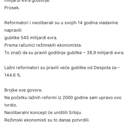
milijardi evra godišnje.
Prosek.
Reformatori i neoliberali su u svojih 14 godina vladavine
napravili
gubitke 545 milijardi evra.
Prema računici režimskih ekonomista.
To znači da su pravili godišnje gubitke – 38,9 milijardi evra.
Lažni reformatori su pravili veće gubitke od Despota za –
144.6 %.
Brojke sve govore.
Na početku lažnih reformi iz 2000 godine sam upravo ovo
tvrdio.
Neoliberalni koncept će uništiti Srbiju.
Režimski ekonomisti su to danas potvrdili.