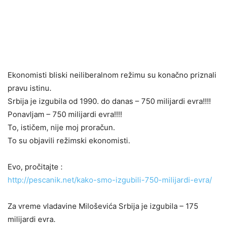
Ekonomisti bliski neiliberalnom režimu su konačno priznali
pravu istinu.
Srbija je izgubila od 1990. do danas – 750 milijardi evra!!!!
Ponavljam – 750 milijardi evra!!!!
To, ističem, nije moj proračun.
To su objavili režimski ekonomisti.
Evo, pročitajte :
http://pescanik.net/kako-smo-izgubili-750-milijardi-evra/
Za vreme vladavine Miloševića Srbija je izgubila – 175
milijardi evra.