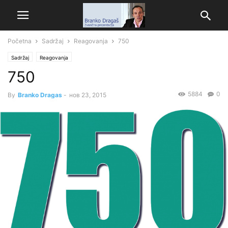
Početna
Sadržaj
Reagovanja
750
Sadržaj
Reagovanja
750
5884
0
By
Branko Dragas
-
нов 23, 2015