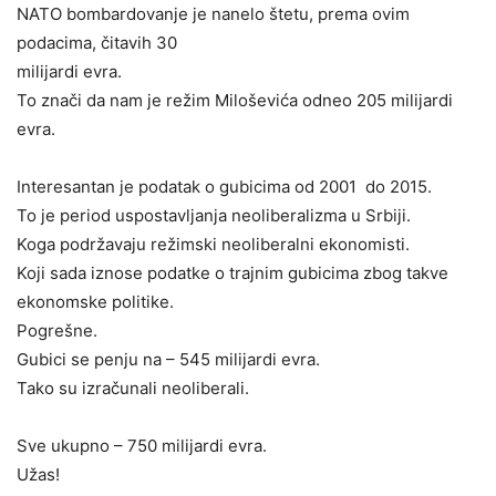
NATO bombardovanje je nanelo štetu, prema ovim
podacima, čitavih 30
milijardi evra.
To znači da nam je režim Miloševića odneo 205 milijardi
evra.
Interesantan je podatak o gubicima od 2001 do 2015.
To je period uspostavljanja neoliberalizma u Srbiji.
Koga podržavaju režimski neoliberalni ekonomisti.
Koji sada iznose podatke o trajnim gubicima zbog takve
ekonomske politike.
Pogrešne.
Gubici se penju na – 545 milijardi evra.
Tako su izračunali neoliberali.
Sve ukupno – 750 milijardi evra.
Užas!